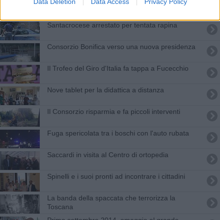
Data Deletion
Data Access
Privacy Policy
Il mio Gesù di Beppe Dati in scena in piazza
Duomo
Santacrocese arrestato per tentata rapina
Consorzio Bonifica verso una nuova presidenza
Il Trofeo del Giro d'Italia fa tappa a Fucecchio
Nove tablet per la didattica a distanza
Il Consorzio risparmia e fa piccoli interventi
Fuga spericolata tra i boschi con l'auto rubata
Saccardi in visita al Centro di ortopedia
Spinelli e i suoi pronti ad incontrare i cittadini
La banda della spaccata che terrorizza la
Toscana
Primo settembre 2014, omaggio al grande