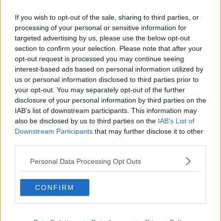
Il sindaco incontra i nuovi nati del 2015
If you wish to opt-out of the sale, sharing to third parties, or
Volontariato in sella alla Vespa
processing of your personal or sensitive information for
targeted advertising by us, please use the below opt-out
section to confirm your selection. Please note that after your
Doccia ghiacciata per il sindaco Spinelli
opt-out request is processed you may continue seeing
interest-based ads based on personal information utilized by
Cena solidale insieme ai ragazzi della casa di
Ventignano
us or personal information disclosed to third parties prior to
your opt-out. You may separately opt-out of the further
Folgore, le squadre per la serie C
disclosure of your personal information by third parties on the
IAB’s list of downstream participants. This information may
Compra senza saperlo un vaso rubato, nei guai
also be disclosed by us to third parties on the
IAB’s List of
Downstream Participants
that may further disclose it to other
C'è la firma sull'atto del gemellaggio tra
third parties.
Fucecchio e Nogent Sur Oise
Gemellaggio Noigent Sur Oise, una delegazione
Personal Data Processing Opt Outs
presto in Francia
Sociale, più di un milione di investimenti
CONFIRM
Ambasciatori del saharawi a Fucecchio