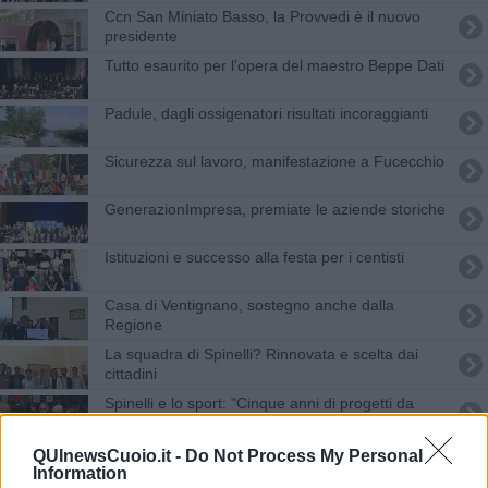
Ccn San Miniato Basso, la Provvedi è il nuovo
presidente
Tutto esaurito per l'opera del maestro Beppe Dati
Padule, dagli ossigenatori risultati incoraggianti
Sicurezza sul lavoro, manifestazione a Fucecchio
GenerazionImpresa, premiate le aziende storiche
Istituzioni e successo alla festa per i centisti
Casa di Ventignano, sostegno anche dalla
Regione
La squadra di Spinelli? Rinnovata e scelta dai
cittadini
Spinelli e lo sport: "Cinque anni di progetti da
costruire insieme"
Dieci bimbi Saharawi cittadini onorari
QUInewsCuoio.it -
Do Not Process My Personal
Information