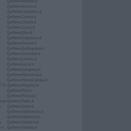
QuiNewsAnimali.it
QuiNewsArezzo.it
QuiNewsCasentino.it
QuiNewsCecina.it
QuiNewsChianti.it
QuiNewsCuoio.it
QuiNewsElba.it
i
QuiNewsEmpolese.it
QuiNewsFirenze.it
QuiNewsGarfagnana.it
QuiNewsGrosseto.it
QuiNewsLivorno.it
QuiNewsLucca.it
QuiNewsLunigiana.it
QuiNewsMaremma.it
QuiNewsMassaCarrara.it
ATTE
QuiNewsMugello.it
QuiNewsPisa.it
QuiNewsPistoia.it
nari
QuiNewsPrato.it
a
QuiNewsSiena.it
QuiNewsValbisenzio.it
QuiNewsValdarno.it
i
QuiNewsValdelsa.it
o e
QuiNewsValdera.it