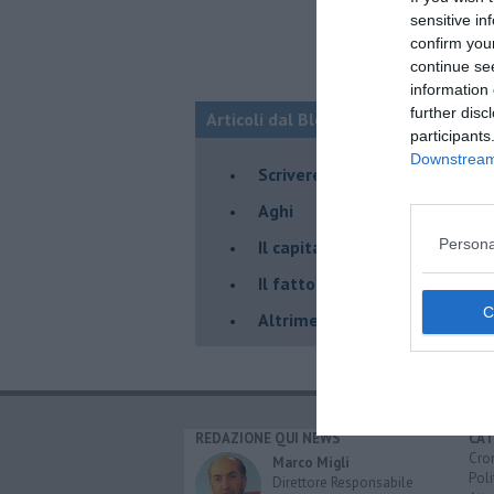
sensitive in
confirm you
continue se
information 
further disc
Articoli dal Blog “Eureka!” di Nausi
participants
Downstream 
​Scrivere per reinventare il m
Aghi
Persona
Il capitale della fragilità
Il fattore umano
Altrimenti
REDAZIONE QUI NEWS
CAT
Cro
Marco Migli
Poli
Direttore Responsabile