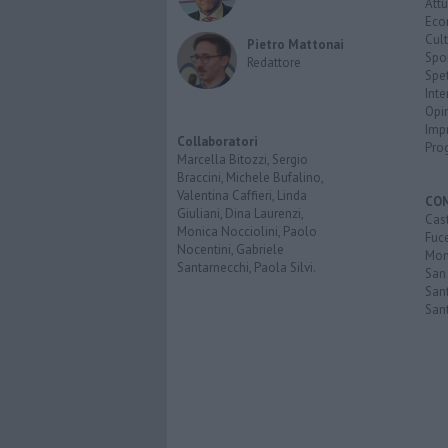
Attu
Eco
Cult
Pietro Mattonai
Spo
Redattore
Spet
Inte
Opi
Imp
Collaboratori
Pro
Marcella Bitozzi, Sergio
Braccini, Michele Bufalino,
Valentina Caffieri, Linda
CO
Giuliani, Dina Laurenzi,
Cast
Monica Nocciolini, Paolo
Fuc
Nocentini, Gabriele
Mont
Santarnecchi, Paola Silvi.
San
Sant
San