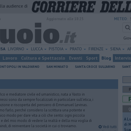
alla audience di
o
Aggiornato alle 18:25
METEO:
Gio
ISA
LIVORNO
LUCCA
PISTOIA
PRATO
FIRENZE
SIENA
A
Lavoro
Cultura e Spettacolo
Eventi
Sport
Blog
Intervi
NTOPOLI IN VALD'ARNO
SAN MINIATO
SANTA CROCE SULL'ARNO
SANT
co e mediatore civile ed umanistico, nata a Vasto in
ressi sono da sempre focalizzati in particolare sull’etica, i
izzazione e riscoperta del pensiero di Emmanuel Levinas.
Q
o farlo, perché considero la scrittura una potente e
ico modo per dare vita a ciò che sento: ogni piccola
A L
e del mio modo di vedere la realtà e della mia voglia di
di 
indi, di reinventare la società in cui ci troviamo.
Vedi tutti
Scar