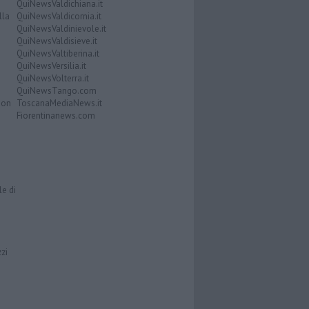
QuiNewsValdichiana.it
lla
QuiNewsValdicornia.it
QuiNewsValdinievole.it
QuiNewsValdisieve.it
QuiNewsValtiberina.it
QuiNewsVersilia.it
QuiNewsVolterra.it
QuiNewsTango.com
Don
ToscanaMediaNews.it
Fiorentinanews.com
le di
zzi