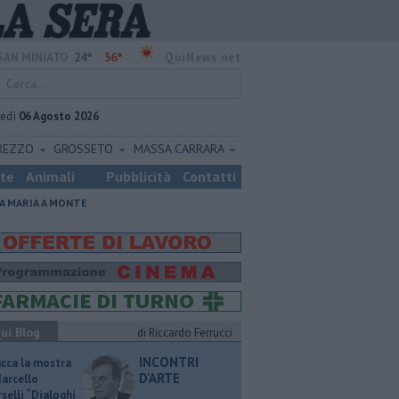
24°
36°
SAN MINIATO
QuiNews.net
vedì
06 Agosto 2026
REZZO
GROSSETO
MASSA CARRARA
ste
Animali
Pubblicità
Contatti
A MARIA A MONTE
ui Blog
di Riccardo Ferrucci
INCONTRI
ucca la mostra
D'ARTE
Marcello
selli “Dialoghi