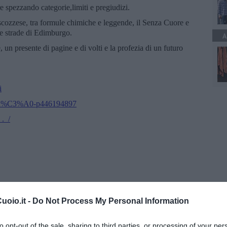
 spezzando categorie,limiti e pregiudizi.
cozzese, tra formule chimiche e leggende, il Senza Cuore e
le strade di Edimburgo.
A
, un presente di pagine e di volti e la profezia di un futuro
i
io/Dh%C3%A0-p446194897
._/
oio.it -
Do Not Process My Personal Information
to opt-out of the sale, sharing to third parties, or processing of your per