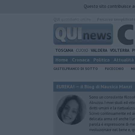
Questo sito contribuisce 
QUI
quotidiano online.
Percorso semplificat
TOSCANA
CUOIO
VALDERA
VOLTERRA
P
Home
Cronaca
Politica
Attualità
CASTELFRANCO DI SOTTO
FUCECCHIO
MO
EUREKA! — il Blog di Nausica Manzi
Sono un consulente filosofi
Abruzzo. I miei studi ed inte
diritti umani e la riattual
Scrivo continuamente ed am
delicata arma ed anche l’un
parola è espressione di me 
rivoluzionare nel bene e, qu