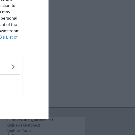
ection to
ou may
 personal
out of the
 downstream
B’s List of
IL NETWORK QuiNews.net
QuiNewsAbetone.it
QuiNewsAmiata.it