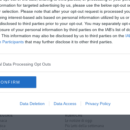
formation for targeted advertising by us, please use the below opt-out s
r selection. Please note that after your opt-out request is processed y
eing interest-based ads based on personal information utilized by us or
disclosed to third parties prior to your opt-out. You may separately opt-
losure of your personal information by third parties on the IAB’s list of
ca Manzi
. This information may also be disclosed by us to third parties on the
IA
Participants
that may further disclose it to other third parties.
ondo
l Data Processing Opt Outs
CONFIRM
Data Deletion
Data Access
Privacy Policy
EGORIE
RUBRICHE
naca
Le notizie di oggi
tica
Più Letti della settimana