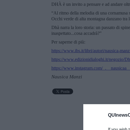
DHÀ è un invito a pensare e ad andare oltre
“Al ritmo della melodia di una cornamusa s
Occhi verde di alta montagna danzano tra 
Dhà narra la loro storia: un passato di spine
inaspettato...cosa accadrà?”
Per saperne di più:
https://www.ibs.it/libri/autori/nausica-manz
https://www.edizionidialoghi.it/negoz
https://www.instagram.com/_.__nausicaa__
Nausica Manzi
QUInewsCu
If you wish 