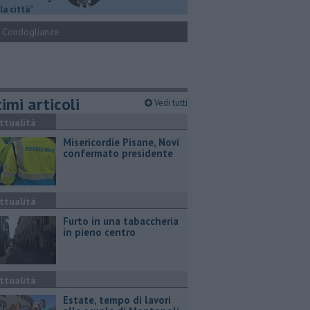
la città"
Condoglianze
imi articoli
Vedi tutti
ttualità
Misericordie Pisane, Novi
confermato presidente
ttualità
Furto in una tabaccheria
in pieno centro
ttualità
Estate, tempo di lavori