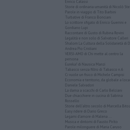
Enrico Catassi
Storie di ordinaria umanità di Nicolò Ste
Parole in viaggio di Tito Barbini
Turbative di Franco Bonciani
Lo scrittore sfigato di Enrico Guerrini e
Gordiano Lupi
Raccontare di Gusto di Rubina Rovini
Legalità e non solo di Salvatore Calleri
Shalom La Cultura della Solidarietà di 
Andrea Pio Cristiani
VERSI-AMO di Chi mette al centro la
persona
Eureka! di Nausica Manzi
Tabasco senza filtro di Tabasco n.6
Ci vuole un fisico di Michele Campisi
Economia e territorio, da globale a loca
Daniele Salvadori
La dama a scacchi di Carlo Belciani
Due chiacchiere in cucina di Sabrina
Rossello
Storie dell'altro secolo di Marcella Bito
Easy ridere di Dario Greco
Legami d'amore di Malena ...
Musica e dintorni di Fausto Pirìto
Parole milonguere di Maria Caruso