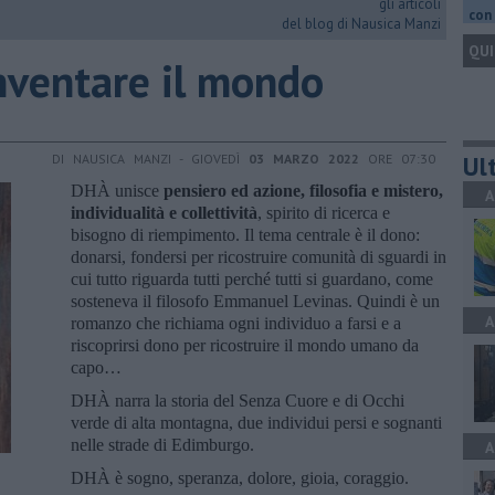
gli articoli
con 
del blog di Nausica Manzi
QUI
inventare il mondo
Ult
DI NAUSICA MANZI - GIOVEDÌ
03 MARZO 2022
ORE 07:30
DHÀ unisce
pensiero ed azione, filosofia e mistero,
A
individualità e collettività
, spirito di ricerca e
bisogno di riempimento. Il tema centrale è il dono:
donarsi, fondersi per ricostruire comunità di sguardi in
cui tutto riguarda tutti perché tutti si guardano, come
sosteneva il filosofo Emmanuel Levinas. Quindi è un
A
romanzo che richiama ogni individuo a farsi e a
riscoprirsi dono per ricostruire il mondo umano da
capo…
DHÀ narra la storia del Senza Cuore e di Occhi
verde di alta montagna, due individui persi e sognanti
nelle strade di Edimburgo.
A
DHÀ è sogno, speranza, dolore, gioia, coraggio.