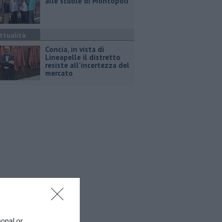
alle scuole di Montopoli
ttualità
Concia, in vista di
Lineapelle il distretto
resiste all'incertezza del
mercato
sonal or