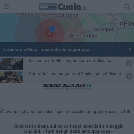
Terremoto a Pisa, il racconto della giornata
Incidente in FiPiLi, lunghe code e traffico ko
Contraffazione, sequestrati 2mila capi nel Pisano
Jovanotti chiama sul palco i suoi musicisti e omaggia
Guccini: «Tutti noi gli dobbiamo qualcosa»