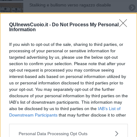
Staliking e bullismo verso ragazzo disabile
Spaccio, conclusa la maxi operazione alle
Cerbaie
QUInewsCuoio.it -
Do Not Process My Personal
Information
Scontro auto-moto, con il Pegaso in codice rosso
If you wish to opt-out of the sale, sharing to third parties, or
Addio a Lelio Gorini, storico gioielliere
processing of your personal or sensitive information for
targeted advertising by us, please use the below opt-out
Morto Daniele Fagiolini, amato chef e ristoratore
section to confirm your selection. Please note that after your
opt-out request is processed you may continue seeing
Tragedia sui binari, muore un uomo
interest-based ads based on personal information utilized by
us or personal information disclosed to third parties prior to
Incendio di sterpaglie domato dai Vigili del Fuoco
your opt-out. You may separately opt-out of the further
disclosure of your personal information by third parties on the
Sanzionato studio dentistico dai Carabinieri
IAB’s list of downstream participants. This information may
also be disclosed by us to third parties on the
IAB’s List of
Controlli dei Carabinieri, 15 denunce in provincia
Downstream Participants
that may further disclose it to other
third parties.
Addio a Aimone Cristiani, pilastro di innovazione
Personal Data Processing Opt Outs