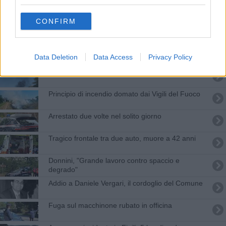
Marito e moglie finti finanzieri per truffa
CONFIRM
Scacco alla banda dei finti carabinieri
Addio Rossano Signorini, manager e dirigente
Data Deletion
Data Access
Privacy Policy
Fumo nero vicino alla carreggiata, code in FiPiLi
Principio di incendio domato dai Vigili del Fuoco
Arrestato due volte nel solito giorno
Tragico frontale tra due auto, muore a 42 anni
Donnini, "Grande lavoro contro spaccio e
degrado"
Addio a Daniele Vergari, il cordoglio del Comune
Fuga sul macchinone rubato in officina