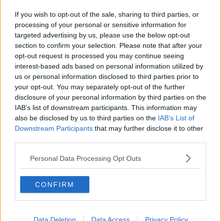
“Le ex strade provinciali sono pericolose"
If you wish to opt-out of the sale, sharing to third parties, or
Benessere del Padule, Consorzio al lavoro
processing of your personal or sensitive information for
targeted advertising by us, please use the below opt-out
"Vecchia Fornace", completati i lavori di bonifica
section to confirm your selection. Please note that after your
"eternit"
opt-out request is processed you may continue seeing
interest-based ads based on personal information utilized by
A grandi passi verso il "tubone". "L'accordo di
programma? Un vero e proprio contratto"
us or personal information disclosed to third parties prior to
your opt-out. You may separately opt-out of the further
Auto a Gpl s'incendia mentre viaggia
disclosure of your personal information by third parties on the
IAB’s list of downstream participants. This information may
Emissioni nel Cuoio, avanti col telerilevamento
also be disclosed by us to third parties on the
IAB’s List of
Downstream Participants
that may further disclose it to other
Da Nonantola a Fucecchio, il sentiero pellegrino
third parties.
Rossi inaugura il Polo Conciario di Santa Croce
Personal Data Processing Opt Outs
Due furgoni e un muletto per sradicare il
CONFIRM
bancomat
Strade provinciali, partono i lavori
Data Deletion
Data Access
Privacy Policy
Corse di ciclismo, si ferma la circolazione