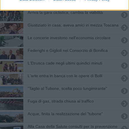
Arriva la gara ciclistica, cambia la viabilità
Giustiziato in casa, aveva amici in mezza Toscana
Le concerie investono nell'economia circolare
Federighi e Giglioli nel Consorzio di Bonifica
L'Etrusca cade negli ultimi quindici minuti
L'arte entra in banca con le opere di Bolli
"Taglio al Tubone, scelta poco lungimirante"
Fuga di gas, strada chiusa al traffico
Acque, finita la realizzazione del "tubone"
Alla Casa della Salute consulti per la prevenzione