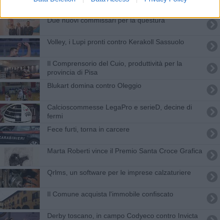
Due nuovi commissari per la questura
Volley, i Lupi pronti contro Kerakoll Sassuolo
Il Comprensorio del Cuio, produttività per la
provincia di Pisa
Blukart domina contro Oleggio
​Calcioscommesse LegaPro e serieD, decine di
fermi
Fece furti, torna in carcere
Marta Roberti vince il Premio Santa Croce Grafica
Qrlms, un software per le imprese calzaturiere
Il Comune acquista l'immobile confiscato
Derby toscano, in campo Codyeco contro Invicta