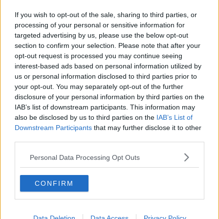
I nuotatori del cuoio vanno forte
If you wish to opt-out of the sale, sharing to third parties, or
Famiglie al Nuovo Teatro Pacini
processing of your personal or sensitive information for
targeted advertising by us, please use the below opt-out
Ancora manutenzione sulla rete idrica
section to confirm your selection. Please note that after your
opt-out request is processed you may continue seeing
interest-based ads based on personal information utilized by
Arrivederci 2014, un anno dalla A alla Z
us or personal information disclosed to third parties prior to
your opt-out. You may separately opt-out of the further
La Scala, nuove cabine elettriche
disclosure of your personal information by third parties on the
IAB’s list of downstream participants. This information may
Yuki Ichihashi in mostra a Villa Pacchiani
also be disclosed by us to third parties on the
IAB’s List of
Downstream Participants
that may further disclose it to other
Montecalvoli in rimonta supera 4-3 il Cascina
third parties.
San Miniato, città di ponti
Personal Data Processing Opt Outs
Visite gratuite per chi ha difficoltà economiche
CONFIRM
Un Giro d'Italia in bici, ma senza soldi
​Gli ECOincontri iniziano con Gabriella Greison
Data Deletion
Data Access
Privacy Policy