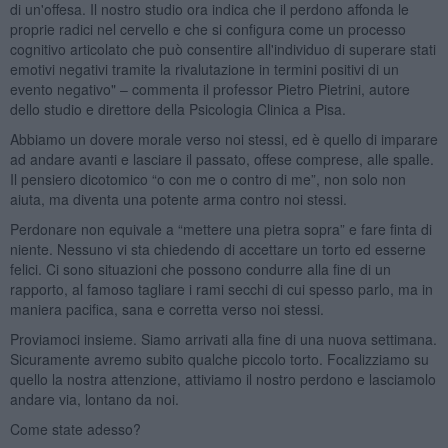
di un'offesa. Il nostro studio ora indica che il perdono affonda le
proprie radici nel cervello e che si configura come un processo
cognitivo articolato che può consentire all'individuo di superare stati
emotivi negativi tramite la rivalutazione in termini positivi di un
evento negativo" – commenta il professor Pietro Pietrini, autore
dello studio e direttore della Psicologia Clinica a Pisa.
Abbiamo un dovere morale verso noi stessi, ed è quello di imparare
ad andare avanti e lasciare il passato, offese comprese, alle spalle.
Il pensiero dicotomico “o con me o contro di me”, non solo non
aiuta, ma diventa una potente arma contro noi stessi.
Perdonare non equivale a “mettere una pietra sopra” e fare finta di
niente. Nessuno vi sta chiedendo di accettare un torto ed esserne
felici. Ci sono situazioni che possono condurre alla fine di un
rapporto, al famoso tagliare i rami secchi di cui spesso parlo, ma in
maniera pacifica, sana e corretta verso noi stessi.
Proviamoci insieme. Siamo arrivati alla fine di una nuova settimana.
Sicuramente avremo subito qualche piccolo torto. Focalizziamo su
quello la nostra attenzione, attiviamo il nostro perdono e lasciamolo
andare via, lontano da noi.
Come state adesso?