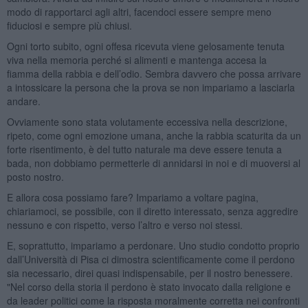
modo di rapportarci agli altri, facendoci essere sempre meno
fiduciosi e sempre più chiusi.
Ogni torto subito, ogni offesa ricevuta viene gelosamente tenuta
viva nella memoria perché si alimenti e mantenga accesa la
fiamma della rabbia e dell’odio. Sembra davvero che possa arrivare
a intossicare la persona che la prova se non impariamo a lasciarla
andare.
Ovviamente sono stata volutamente eccessiva nella descrizione,
ripeto, come ogni emozione umana, anche la rabbia scaturita da un
forte risentimento, è del tutto naturale ma deve essere tenuta a
bada, non dobbiamo permetterle di annidarsi in noi e di muoversi al
posto nostro.
E allora cosa possiamo fare? Impariamo a voltare pagina,
chiariamoci, se possibile, con il diretto interessato, senza aggredire
nessuno e con rispetto, verso l’altro e verso noi stessi.
E, soprattutto, impariamo a perdonare. Uno studio condotto proprio
dall’Università di Pisa ci dimostra scientificamente come il perdono
sia necessario, direi quasi indispensabile, per il nostro benessere.
"Nel corso della storia il perdono è stato invocato dalla religione e
da leader politici come la risposta moralmente corretta nei confronti