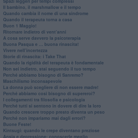
Spazi leggeri per tempi complessi
Il bambino, il marshmallow e il tempo
​Quando cambia il nome di una sindrome
​Quando il terapeuta torna a casa
​Buon 1 Maggio!
Ritornare indietro di vent’anni
​A cosa serve davvero la psicoterapia
​Buona Pasqua e … buona rinascita!
​Vivere nell’incertezza
​Storie di rinascita: i Take That
​Quando la rigidità del terapeuta è fondamentale
​Non sei indietro, stai seguendo il tuo tempo
​Perché abbiamo bisogno di Sanremo?
​Maschilismo inconsapevole
​La donna può scegliere di non essere madre!
​Perché abbiamo così bisogno di supereroi?
​I collegamenti tra filosofia e psicologia
​Perché tutti si sentono in dovere di dire la loro
​Quando crescere troppo presto diventa un peso
​Perché non impariamo mai dagli errori?
​Buone Feste!
​Kintsugi: quando le crepe diventano preziose
Ansia e depressione: conoscerle meglio