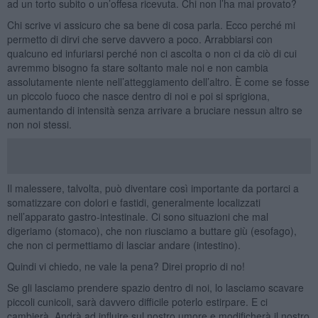
ad un torto subito o un’offesa ricevuta. Chi non l’ha mai provato?
Chi scrive vi assicuro che sa bene di cosa parla. Ecco perché mi
permetto di dirvi che serve davvero a poco. Arrabbiarsi con
qualcuno ed infuriarsi perché non ci ascolta o non ci da ciò di cui
avremmo bisogno fa stare soltanto male noi e non cambia
assolutamente niente nell’atteggiamento dell’altro. È come se fosse
un piccolo fuoco che nasce dentro di noi e poi si sprigiona,
aumentando di intensità senza arrivare a bruciare nessun altro se
non noi stessi.
Il malessere, talvolta, può diventare così importante da portarci a
somatizzare con dolori e fastidi, generalmente localizzati
nell’apparato gastro-intestinale. Ci sono situazioni che mal
digeriamo (stomaco), che non riusciamo a buttare giù (esofago),
che non ci permettiamo di lasciar andare (intestino).
Quindi vi chiedo, ne vale la pena? Direi proprio di no!
Se gli lasciamo prendere spazio dentro di noi, lo lasciamo scavare
piccoli cunicoli, sarà davvero difficile poterlo estirpare. E ci
cambierà. Andrà ad influire sul nostro umore e modificherà il nostro