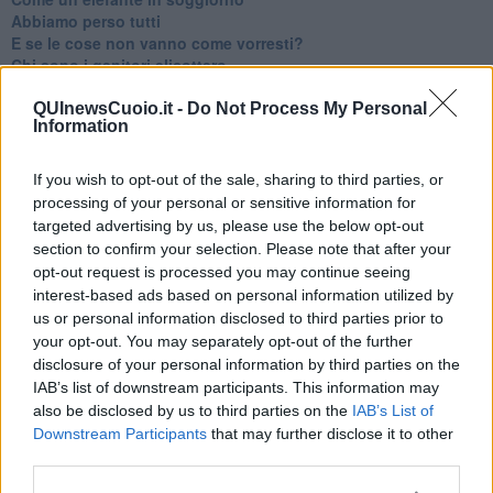
​Abbiamo perso tutti
E se le cose non vanno come vorresti?
​Chi sono i genitori elicottero
Come è davvero la terapia
Quando il diritto alla disconnessione non viene accolto
QUInewsCuoio.it -
Do Not Process My Personal
Information
​L’importanza della comunicazione in famiglia
​Il diritto ad essere disconnessi
​Il pensiero dicotomico e la salute mentale
If you wish to opt-out of the sale, sharing to third parties, or
​Consigli di lettura per genitori e non solo
processing of your personal or sensitive information for
​La Clownterapia
targeted advertising by us, please use the below opt-out
​Differenze tra persone frustrate e non
section to confirm your selection. Please note that after your
L’invisibile fatica mentale
opt-out request is processed you may continue seeing
Vacanze a km zero
interest-based ads based on personal information utilized by
​Buone Vacan(si)e!
us or personal information disclosed to third parties prior to
​Il lato positivo delle cose
your opt-out. You may separately opt-out of the further
​Storie antiche di tempi moderni
disclosure of your personal information by third parties on the
​Quello che alle mamme non dicono
IAB’s list of downstream participants. This information may
Adultescenza
also be disclosed by us to third parties on the
IAB’s List of
Homo imbecillis
Downstream Participants
that may further disclose it to other
​4 anni di Blog
third parties.
Quando il silenzio è aggressivo
​Il passato, questo conosciuto!