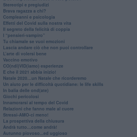
Stereotipi e pregiudizi
​Brava ragazza a chi?
​Compleanni e psicologia
Effetti del Covid sulla nostra vita
Il segreto della felicità di coppia
​I “pensieri-vampiro”
​Tu chiamale se vuoi emozioni
​Lascia andare ciò che non puoi controllare
L’arte di volersi bene
​Vaccino emotivo
CO(ndi)VID(iamo) esperienze
​E che il 2021 abbia inizio!
​Natale 2020…un Natale che ricorderemo
Un aiuto per le difficoltà quotidiane: le life skills
​In balia delle ond(ate)
Giochi pericolosi
Innamorarsi al tempo del Covid
​Relazioni che fanno male al cuore
​Stressi-AMO-ci meno!
​La prospettiva della chiusura
​Andrà tutto…come andrà!
Autunno piovoso...ed uggioso