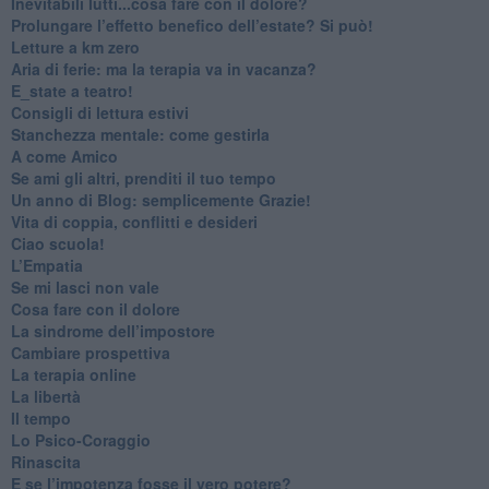
​Inevitabili lutti...cosa fare con il dolore?
Prolungare l’effetto benefico dell’estate? Si può!
​Letture a km zero
​Aria di ferie: ma la terapia va in vacanza?
​E_state a teatro!
​Consigli di lettura estivi
​Stanchezza mentale: come gestirla
​A come Amico
​Se ami gli altri, prenditi il tuo tempo
​Un anno di Blog: semplicemente Grazie!
​Vita di coppia, conflitti e desideri
​Ciao scuola!
​L’Empatia
​Se mi lasci non vale
Cosa fare con il dolore
​La sindrome dell’impostore
​Cambiare prospettiva
La terapia online
La libertà
​Il tempo
​Lo Psico-Coraggio
Rinascita
​E se l’impotenza fosse il vero potere?