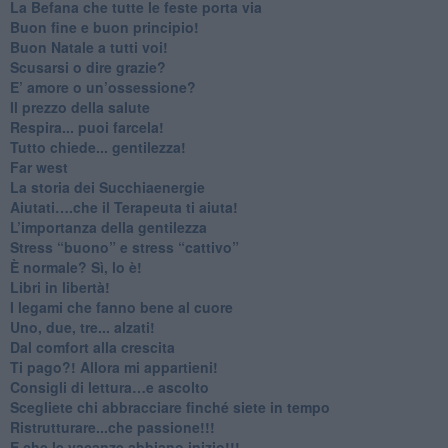
​La Befana che tutte le feste porta via
Buon fine e buon principio!
​Buon Natale a tutti voi!
​Scusarsi o dire grazie?
​E’ amore o un’ossessione?
​Il prezzo della salute
​Respira... puoi farcela!
​Tutto chiede... gentilezza!
​Far west
​La storia dei Succhiaenergie
​Aiutati….che il Terapeuta ti aiuta!
​L’importanza della gentilezza
​Stress “buono” e stress “cattivo”
​È normale? Sì, lo è!
​Libri in libertà!
​I legami che fanno bene al cuore
Uno, due, tre... alzati!​
​Dal comfort alla crescita
​Ti pago?! Allora mi appartieni!​
​Consigli di lettura…e ascolto
​Scegliete chi abbracciare finché siete in tempo
​Ristrutturare...che passione!!!
​E che le vacanze abbiano inizio!!!