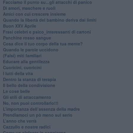
Facciamo il punto su...gli attacchi di panico
Di amori, maschere e ruoli
​Amici con cui crescere insieme
​Quando la libertà del bambino deriva dai limiti
Buon XXV Aprile
​Frasi celebri e psico_interessanti di cartoni
​Panchine rosso sangue
​Cosa dice il tuo corpo della tua mente?
​Quando le parole uccidono
​(Falsi) miti familiari
​Educare alla gentilezza
​Cuoricini, cuoricini
I lutti della vita
​Dentro la stanza di terapia
​Il bello della condivisione
Le cose belle
​Gli stili di attaccamento
No, non puoi controllarlo!!!
​L’importanza dell’assenza della madre
​Prendiamoci un pò meno sul serio
​L’anno che verrà
​Cazzullo e nostre radici
​Come un elefante in soggiorno