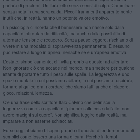
parlare di problemi. Un libro letto senza sensi di colpa. Camminare
senza meta in una sera calda. Piccoli frammenti apparentemente
inutili che, in realtà, hanno un potente valore emotivo.
La psicologia ci ricorda che il benessere non nasce solo dalla
capacità di affrontare le difficoltà, ma anche dalla possibilità di
alternare tensione e recupero. Senza pause leggere, rischiamo di
vivere in una modalità di sopravvivenza permanente. E nessuno
può restare a lungo in apnea, nenache se è un’apnea emotiva.
L’estate, simbolicamente, ci invita proprio a questo: ad allentare.
Non ignorare ciò che accade nel mondo, ma smettere per qualche
istante di portarne tutto il peso sulle spalle. La leggerezza è uno
spazio mentale in cui possiamo abitare, in cui possiamo respirare,
tornare al qui ed ora, ricordarci che siamo fatti anche di piacere,
gioco, relazioni, lentezza.
C’è una frase dello scrittore Italo Calvino che definisce la
leggerezza come la capacità di “planare sulle cose dall’alto, non
avere macigni sul cuore”. Non significa fuggire dalla realtà, ma
imparare a non esserne schiacciati.
Forse oggi abbiamo bisogno proprio di questo: difendere momenti
semplici come fossero una forma di cura. Perché in tempi