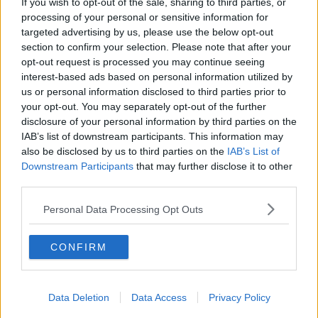
If you wish to opt-out of the sale, sharing to third parties, or
​Quello che alle mamme non dicono
processing of your personal or sensitive information for
Adultescenza
targeted advertising by us, please use the below opt-out
Homo imbecillis
section to confirm your selection. Please note that after your
​4 anni di Blog
opt-out request is processed you may continue seeing
Quando il silenzio è aggressivo
interest-based ads based on personal information utilized by
​Il passato, questo conosciuto!
us or personal information disclosed to third parties prior to
​Clima ballerino e sbalzi d’umore
your opt-out. You may separately opt-out of the further
La maternità
disclosure of your personal information by third parties on the
​L’uomo o l’orso?
IAB’s list of downstream participants. This information may
Non hanno un amico a teatro​
also be disclosed by us to third parties on the
IAB’s List of
​Tutta una questione di rispetto
Downstream Participants
that may further disclose it to other
​Cose che ci esauriscono
third parties.
​Vespa che passione!
​Lasciate ai vostri figli il diritto di piangere
Personal Data Processing Opt Outs
​Parole d’amore regalate al vento
​Essere genitori di un adolescente
​Saper pazientare
CONFIRM
​Giornata del Fiocchetto Lilla
​Venerdì emozionalmente sostenibile
Ma ti ascolti?
Contornati di persone che…
Data Deletion
Data Access
Privacy Policy
Non dare niente per scontato