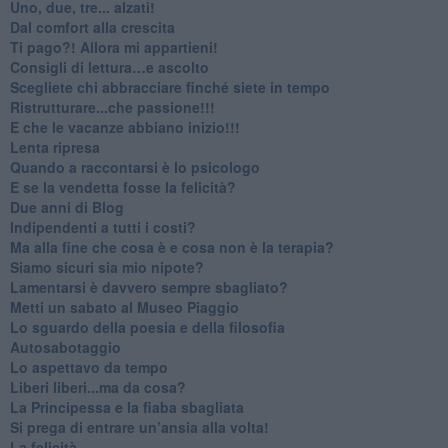
Uno, due, tre... alzati!​
​Dal comfort alla crescita
​Ti pago?! Allora mi appartieni!​
​Consigli di lettura…e ascolto
​Scegliete chi abbracciare finché siete in tempo
​Ristrutturare...che passione!!!
​E che le vacanze abbiano inizio!!!
​Lenta ripresa
​Quando a raccontarsi è lo psicologo
​E se la vendetta fosse la felicità?
​Due anni di Blog
​Indipendenti a tutti i costi?
​Ma alla fine che cosa è e cosa non è la terapia?
​Siamo sicuri sia mio nipote?
​Lamentarsi è davvero sempre sbagliato?
​Metti un sabato al Museo Piaggio
​Lo sguardo della poesia e della filosofia
Autosabotaggio
​Lo aspettavo da tempo
​Liberi liberi...ma da cosa?
​La Principessa e la fiaba sbagliata
Si prega di entrare un’ansia alla volta!
​La felicità