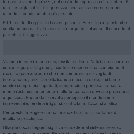
tornano a vivere le piazze, nel desiderio improvviso di rallentare. È
una nostalgia sottile di leggerezza, che spesso emerge proprio
quando il mondo sembra più pesante.
Ed il mondo di oggi lo è davvero pesante. Forse è per questo che
sentiamo ancora di più, ancora più urgente il bisogno di concederci
parentesi di leggerezza.
Viviamo immersi in una complessità continua. Notizie che scorrono
senza tregua, crisi globali, incertezze economiche, cambiamenti
rapidi, e guerre. Guerre che non sembrano aver voglia di
interrompersi, anzi, si moltiplicano a macchia d’olio, e ci fanno
sentire sempre più impotenti, sempre più in pericolo. La nostra
mente resta costantemente in allerta, come se dovesse prepararsi
a qualcosa. E quando il cervello percepisce il mondo come
imprevedibile, tende a irrigidirsi: controlla, anticipa, si affatica.
Per questo la leggerezza non è superficialità. È una forma di
equilibrio psicologico.
Ritagliarsi spazi leggeri significa concedere al sistema nervoso
momenti in cui non deve difendersi. Una cena all’aperto senza