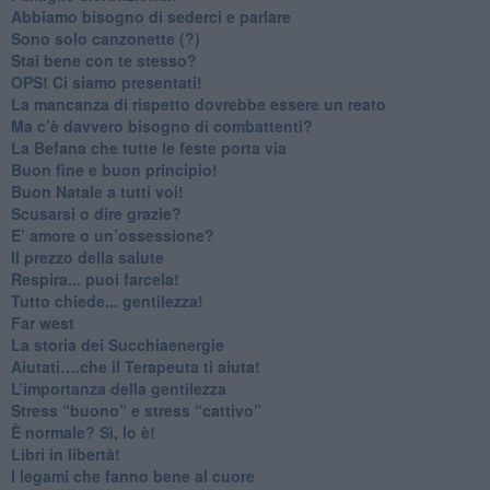
​Abbiamo bisogno di sederci e parlare
Sono solo canzonette (?)
​Stai bene con te stesso?
​OPS! Ci siamo presentati!
​La mancanza di rispetto dovrebbe essere un reato
​Ma c’è davvero bisogno di combattenti?
​La Befana che tutte le feste porta via
Buon fine e buon principio!
​Buon Natale a tutti voi!
​Scusarsi o dire grazie?
​E’ amore o un’ossessione?
​Il prezzo della salute
​Respira... puoi farcela!
​Tutto chiede... gentilezza!
​Far west
​La storia dei Succhiaenergie
​Aiutati….che il Terapeuta ti aiuta!
​L’importanza della gentilezza
​Stress “buono” e stress “cattivo”
​È normale? Sì, lo è!
​Libri in libertà!
​I legami che fanno bene al cuore