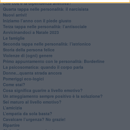
Che cos’è la dipendenza affettiva?
Quarta tappa nelle personalità: il narcisista
​Nuovi arrivi!
​Iniziamo l’anno con il piede giusto
​Terza tappa nelle personalità: l’antisociale
​Avvicinandoci a Natale 2023
Le famiglie
Seconda tappa nelle personalità: l’istrionico
​Storia della persona felice
Violenze di (ogni) genere
​Primo appuntamento con le personalità: Borderline
La psicosomatica: quando il corpo parla
Donne...quanta strada ancora
​Pomeriggi eco-logici
​Come stai?
Cosa significa guarire a livello emotivo?
​Un atteggiamento sempre positivo è la soluzione?
​Sei maturo al livello emotivo?
​L’amicizia
​L’empatia da sola basta?
​Cavalcare l’urgenza? No grazie!
Ripartire