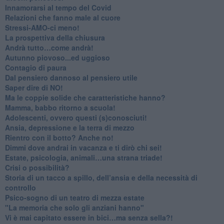
Innamorarsi al tempo del Covid
​Relazioni che fanno male al cuore
​Stressi-AMO-ci meno!
​La prospettiva della chiusura
​Andrà tutto…come andrà!
Autunno piovoso...ed uggioso
​Contagio di paura
​Dal pensiero dannoso al pensiero utile
​Saper dire di NO!
​Ma le coppie solide che caratteristiche hanno?
​Mamma, babbo ritorno a scuola!
Adolescenti, ovvero questi (s)conosciuti!
Ansia, depressione e la terra di mezzo
​Rientro con il botto? Anche no!
Dimmi dove andrai in vacanza e ti dirò chi sei!
​Estate, psicologia, animali…una strana triade!
​Crisi o possibilità?
​Storia di un tacco a spillo, dell’ansia e della necessità di
controllo
​Psico-sogno di un teatro di mezza estate
"La memoria che solo gli anziani hanno"
​Vi è mai capitato essere in bici…ma senza sella?!