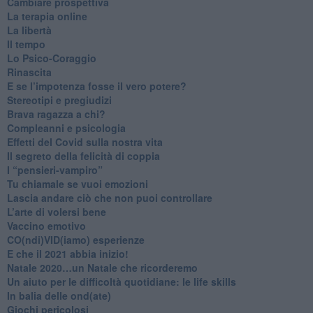
​Cambiare prospettiva
La terapia online
La libertà
​Il tempo
​Lo Psico-Coraggio
Rinascita
​E se l’impotenza fosse il vero potere?
Stereotipi e pregiudizi
​Brava ragazza a chi?
​Compleanni e psicologia
Effetti del Covid sulla nostra vita
Il segreto della felicità di coppia
​I “pensieri-vampiro”
​Tu chiamale se vuoi emozioni
​Lascia andare ciò che non puoi controllare
L’arte di volersi bene
​Vaccino emotivo
CO(ndi)VID(iamo) esperienze
​E che il 2021 abbia inizio!
​Natale 2020…un Natale che ricorderemo
Un aiuto per le difficoltà quotidiane: le life skills
​In balia delle ond(ate)
Giochi pericolosi