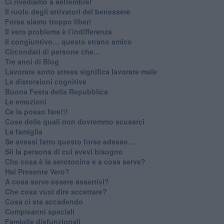
​Ci rivediamo a settembre!
​Il ruolo degli attivatori del benessere
​Forse siamo troppo liberi
​Il vero problema è l’indifferenza
​Il congiuntivo… questo strano amico
​Circondati di persone che…
​Tre anni di Blog
​Lavorare sotto stress significa lavorare male
​Le distorsioni cognitive
​Buona Festa della Repubblica
Le emozioni
​Ce la posso fare!!!
​Cose delle quali non dovremmo scusarci
​La famiglia
​Se avessi fatto questo forse adesso…
​Sii la persona di cui avevi bisogno
Che cosa è la serotonina e a cosa serve?
​Hai Presente Vero?
A cosa serve essere assertivi?
​Che cosa vuol dire accettare?
​Cosa ci sta accadendo
​Compleanni speciali
​Famiglie disfunzionali