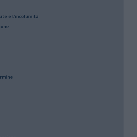
ute e l’incolumità
ione
ermine