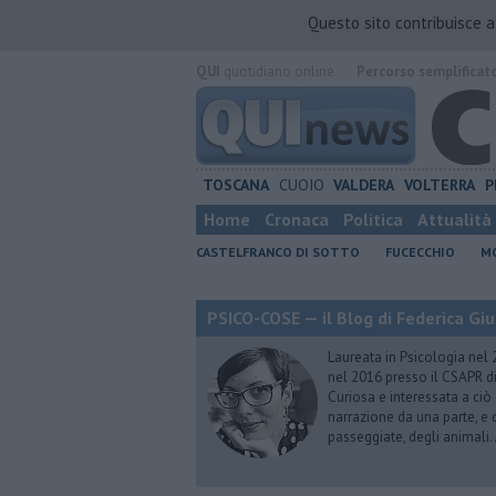
Questo sito contribuisce 
QUI
quotidiano online.
Percorso semplificat
TOSCANA
CUOIO
VALDERA
VOLTERRA
P
Home
Cronaca
Politica
Attualità
CASTELFRANCO DI SOTTO
FUCECCHIO
MO
PSICO-COSE — il Blog di Federica Giu
Laureata in Psicologia nel 
nel 2016 presso il CSAPR di
Curiosa e interessata a ciò
narrazione da una parte, e d
passeggiate, degli animali…