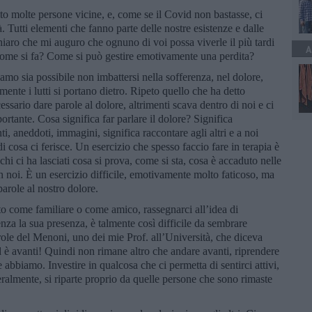
o molte persone vicine, e, come se il Covid non bastasse, ci
ità. Tutti elementi che fanno parte delle nostre esistenze e dalle
iaro che mi auguro che ognuno di voi possa viverle il più tardi
A
come si fa? Come si può gestire emotivamente una perdita?
o sia possibile non imbattersi nella sofferenza, nel dolore,
ente i lutti si portano dietro. Ripeto quello che ha detto
ssario dare parole al dolore, altrimenti scava dentro di noi e ci
tante. Cosa significa far parlare il dolore? Significa
i, aneddoti, immagini, significa raccontare agli altri e a noi
di cosa ci ferisce. Un esercizio che spesso faccio fare in terapia è
 chi ci ha lasciati cosa si prova, come si sta, cosa è accaduto nelle
n noi. È un esercizio difficile, emotivamente molto faticoso, ma
arole al nostro dolore.
 come familiare o come amico, rassegnarci all’idea di
enza la sua presenza, è talmente così difficile da sembrare
ole del Menoni, uno dei mie Prof. all’Università, che diceva
d è avanti! Quindi non rimane altro che andare avanti, riprendere
e abbiamo. Investire in qualcosa che ci permetta di sentirci attivi,
ralmente, si riparte proprio da quelle persone che sono rimaste