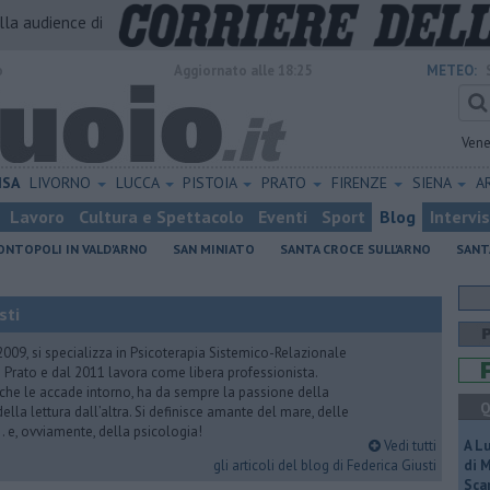
alla audience di
o
Aggiornato alle 18:25
METEO:
Vene
ISA
LIVORNO
LUCCA
PISTOIA
PRATO
FIRENZE
SIENA
A
Lavoro
Cultura e Spettacolo
Eventi
Sport
Blog
Intervi
NTOPOLI IN VALD'ARNO
SAN MINIATO
SANTA CROCE SULL'ARNO
SANT
sti
2009, si specializza in Psicoterapia Sistemico-Relazionale
 Prato e dal 2011 lavora come libera professionista.
 che le accade intorno, ha da sempre la passione della
Q
ella lettura dall’altra. Si definisce amante del mare, delle
 e, ovviamente, della psicologia!
Vedi tutti
A L
gli articoli del blog di Federica Giusti
di 
Scar