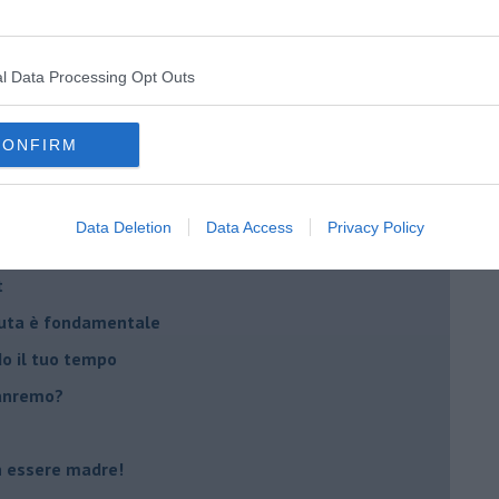
na sindrome
casa
l Data Processing Opt Outs
i
CONFIRM
oterapia
scita!
Data Deletion
Data Access
Privacy Policy
t
peuta è fondamentale
do il tuo tempo
Sanremo?
on essere madre!