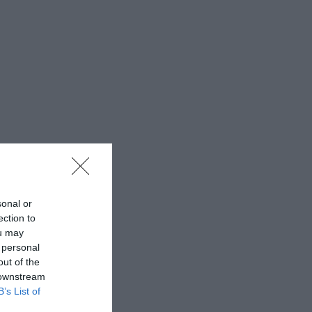
sonal or
ection to
ou may
 personal
out of the
 downstream
B’s List of