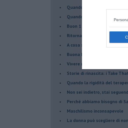
​Quando cambia il nome di u
​Quando il terapeuta torna a 
Persona
​Buon 1 Maggio!
Ritornare indietro di vent’ann
​A cosa serve davvero la psic
​Buona Pasqua e … buona rina
​Vivere nell’incertezza
​Storie di rinascita: i Take Tha
​Quando la rigidità del tera
​Non sei indietro, stai seguen
​Perché abbiamo bisogno di 
​Maschilismo inconsapevole
​La donna può scegliere di n