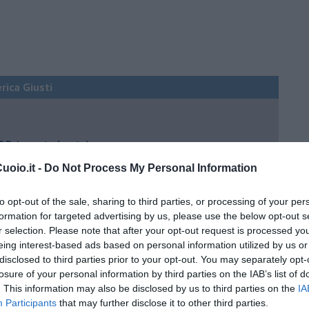
erica Giusti
 QB (quanto basta)
ture sull’umore
oio.it -
Do Not Process My Personal Information
to opt-out of the sale, sharing to third parties, or processing of your per
formation for targeted advertising by us, please use the below opt-out s
r selection. Please note that after your opt-out request is processed y
egno
eing interest-based ads based on personal information utilized by us or
disclosed to third parties prior to your opt-out. You may separately opt-
losure of your personal information by third parties on the IAB’s list of
lessi
. This information may also be disclosed by us to third parties on the
IA
 il tempo
Participants
that may further disclose it to other third parties.