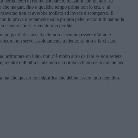
di permetterci di ridimensionare le relazioni con gli altri. Ci
che magari, fino a qualche tempo prima non lo era, e, al
nsavamo non ci avrebbe mollato ed invece è scomparso. Il
n lo prova direttamente sulla propria pelle, e non tutti hanno la
di sostenere chi sta vivendo una perdita.
e un po' di distanza da chi non ci sembra essere d’aiuto è
 rancore non serve assolutamente a niente, se non a farci stare
d affrontare un lutto, non c’è molto altro da fare se non sedersi
rte, mentre dall’altra ci alziamo e ci rimbocchiamo le maniche per
 ma che questo non significa che debba essere tutto negativo.