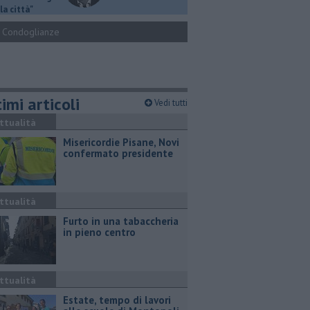
la città"
Condoglianze
imi articoli
Vedi tutti
ttualità
Misericordie Pisane, Novi
confermato presidente
ttualità
Furto in una tabaccheria
in pieno centro
ttualità
Estate, tempo di lavori