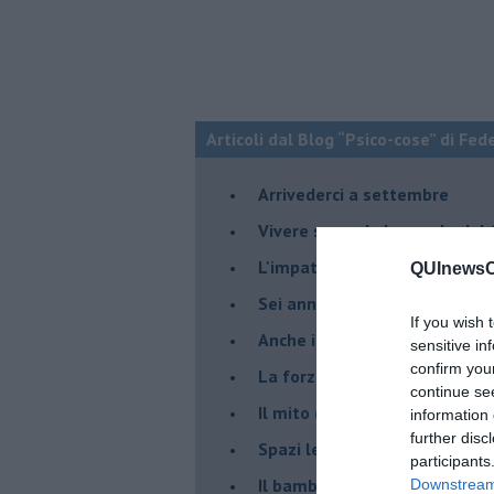
Articoli dal Blog “Psico-cose” di Fed
​Arrivederci a settembre
​Vivere secondo la regola del
​L'impatto delle alte tempera
QUInewsCu
Sei anni di Psico-Cose
If you wish 
​Anche il terapeuta “sente”
sensitive in
confirm you
​La forza silenziosa dell'imp
continue se
​Il mito della madre leonessa
information 
further disc
Spazi leggeri per tempi comp
participants
Il bambino, il marshmallow e
Downstream 