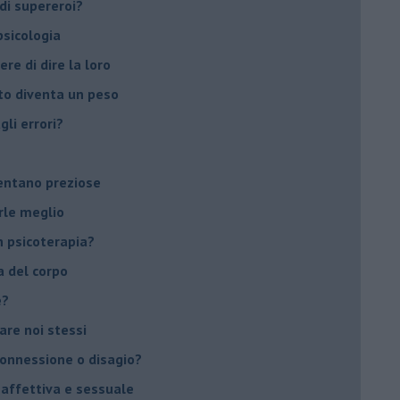
di supereroi?
 psicologia
ere di dire la loro
to diventa un peso
li errori?
ventano preziose
rle meglio
 psicoterapia?
a del corpo
e?
vare noi stessi
 connessione o disagio?
 affettiva e sessuale