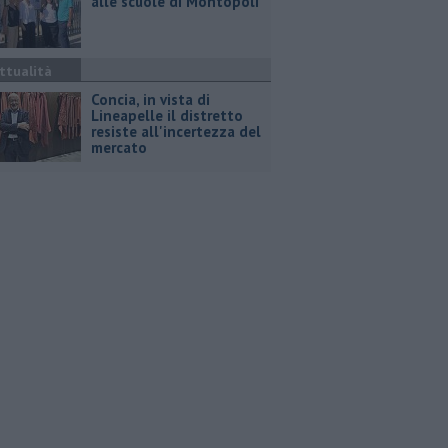
alle scuole di Montopoli
ttualità
Concia, in vista di
Lineapelle il distretto
resiste all'incertezza del
mercato