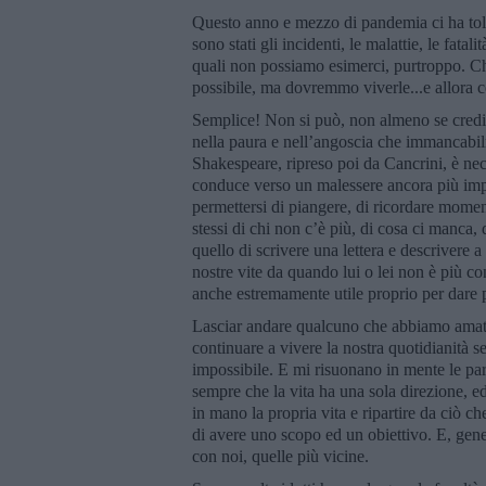
Questo anno e mezzo di pandemia ci ha tolt
sono stati gli incidenti, le malattie, le fatal
quali non possiamo esimerci, purtroppo. Ch
possibile, ma dovremmo viverle...e allora 
Semplice! Non si può, non almeno se crediam
nella paura e nell’angoscia che immancabilm
Shakespeare, ripreso poi da Cancrini, è nece
conduce verso un malessere ancora più impor
permettersi di piangere, di ricordare moment
stessi di chi non c’è più, di cosa ci manca, 
quello di scrivere una lettera e descrivere a
nostre vite da quando lui o lei non è più co
anche estremamente utile proprio per dare p
Lasciar andare qualcuno che abbiamo amato
continuare a vivere la nostra quotidianità s
impossibile. E mi risuonano in mente le par
sempre che la vita ha una sola direzione, e
in mano la propria vita e ripartire da ciò ch
di avere uno scopo ed un obiettivo. E, gene
con noi, quelle più vicine.