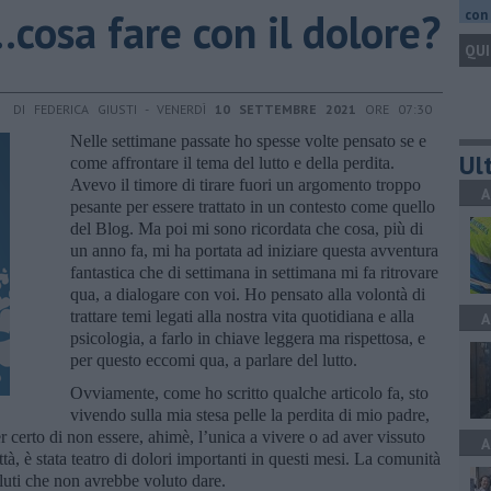
...cosa fare con il dolore?
con 
QUI
DI FEDERICA GIUSTI - VENERDÌ
10 SETTEMBRE 2021
ORE 07:30
Nelle settimane passate ho spesse volte pensato se e
Ult
come affrontare il tema del lutto e della perdita.
Avevo il timore di tirare fuori un argomento troppo
A
pesante per essere trattato in un contesto come quello
del Blog. Ma poi mi sono ricordata che cosa, più di
un anno fa, mi ha portata ad iniziare questa avventura
fantastica che di settimana in settimana mi fa ritrovare
qua, a dialogare con voi. Ho pensato alla volontà di
trattare temi legati alla nostra vita quotidiana e alla
A
psicologia, a farlo in chiave leggera ma rispettosa, e
per questo eccomi qua, a parlare del lutto.
Ovviamente, come ho scritto qualche articolo fa, sto
vivendo sulla mia stesa pelle la perdita di mio padre,
certo di non essere, ahimè, l’unica a vivere o ad aver vissuto
A
ttà, è stata teatro di dolori importanti in questi mesi. La comunità
saluti che non avrebbe voluto dare.