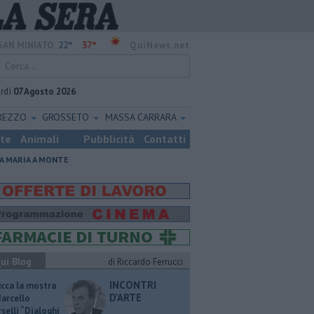
22°
37°
SAN MINIATO
QuiNews.net
rdì
07 Agosto 2026
REZZO
GROSSETO
MASSA CARRARA
ste
Animali
Pubblicità
Contatti
A MARIA A MONTE
ui Blog
di Riccardo Ferrucci
INCONTRI
ucca la mostra
D'ARTE
Marcello
selli “Dialoghi