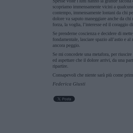
Spesse volte i lutti hanno la grande facoltà 
scopriamo immensamente vicini a qualcuno 
contempo, immensamente lontani da chi pe
dolore va saputo maneggiare anche da chi no
forza, la voglia, l’interesse ed il coraggio 
Se prenderne coscienza e decidere di metter
fondamentale, lasciare spazio all’astio e al
ancora peggio.
Se mi concedete una metafora, per riuscire a
ed aspettare che il dolore arrivi, da una pa
ripartire.
Consapevoli che niente sarà più come prima
Federica Giusti