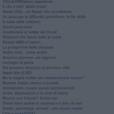
CO(ndi)VID(iamo) esperienze
​E che il 2021 abbia inizio!
​Natale 2020…un Natale che ricorderemo
Un aiuto per le difficoltà quotidiane: le life skills
​In balia delle ond(ate)
Giochi pericolosi
Innamorarsi al tempo del Covid
​Relazioni che fanno male al cuore
​Stressi-AMO-ci meno!
​La prospettiva della chiusura
​Andrà tutto…come andrà!
Autunno piovoso...ed uggioso
​Contagio di paura
​Dal pensiero dannoso al pensiero utile
​Saper dire di NO!
​Ma le coppie solide che caratteristiche hanno?
​Mamma, babbo ritorno a scuola!
Adolescenti, ovvero questi (s)conosciuti!
Ansia, depressione e la terra di mezzo
​Rientro con il botto? Anche no!
Dimmi dove andrai in vacanza e ti dirò chi sei!
​Estate, psicologia, animali…una strana triade!
​Crisi o possibilità?