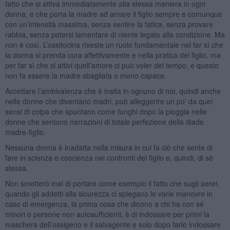
fatto che si attiva immediatamente alla stessa maniera in ogni
donna, e che porta la madre ad amare il figlio sempre e comunque
con un’intensità massima, senza sentire la fatica, senza provare
rabbia, senza potersi lamentare di niente legato alla condizione. Ma
non è così. L’ossitocina riveste un ruolo fondamentale nel far sì che
la donna si prenda cura affettivamente e nella pratica del figlio, ma
per far sì che si attivi quell’amore ci può voler del tempo, e questo
non fa essere la madre sbagliata o meno capace.
Accettare l’ambivalenza che è insita in ognuno di noi, quindi anche
nelle donne che diventano madri, può alleggerire un po' da quei
sensi di colpa che spuntano come funghi dopo la pioggia nelle
donne che sentono narrazioni di totale perfezione della diade
madre-figlio.
Nessuna donna è inadatta nella misura in cui fa ciò che sente di
fare in scienza e coscienza nei confronti del figlio e, quindi, di sé
stessa.
Non smetterò mai di portare come esempio il fatto che sugli aerei,
quando gli addetti alla sicurezza ci spiegano le varie manovre in
caso di emergenza, la prima cosa che dicono a chi ha con sé
minori o persone non autosufficienti, è di indossare per primi la
maschera dell’ossigeno e il salvagente e solo dopo farlo indossare