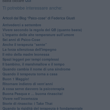
Basta cliccare
QUI
Ti potrebbe interessare anche:
Articoli dal Blog “Psico-cose” di Federica Giusti
​Arrivederci a settembre
​Vivere secondo la regola del QB (quanto basta)
​L'impatto delle alte temperature sull’umore
Sei anni di Psico-Cose
​Anche il terapeuta “sente”
​La forza silenziosa dell'impegno
​Il mito della madre leonessa
Spazi leggeri per tempi complessi
Il bambino, il marshmallow e il tempo
​Quando cambia il nome di una sindrome
​Quando il terapeuta torna a casa
​Buon 1 Maggio!
Ritornare indietro di vent’anni
​A cosa serve davvero la psicoterapia
​Buona Pasqua e … buona rinascita!
​Vivere nell’incertezza
​Storie di rinascita: i Take That
​Quando la rigidità del terapeuta è fondamentale