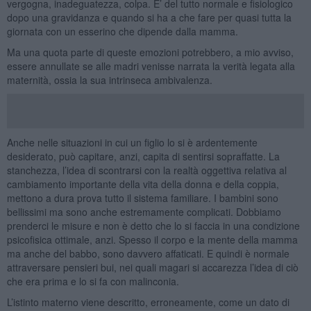
vergogna, inadeguatezza, colpa. E’ del tutto normale e fisiologico
dopo una gravidanza e quando si ha a che fare per quasi tutta la
giornata con un esserino che dipende dalla mamma.
Ma una quota parte di queste emozioni potrebbero, a mio avviso,
essere annullate se alle madri venisse narrata la verità legata alla
maternità, ossia la sua intrinseca ambivalenza.
Anche nelle situazioni in cui un figlio lo si è ardentemente
desiderato, può capitare, anzi, capita di sentirsi sopraffatte. La
stanchezza, l’idea di scontrarsi con la realtà oggettiva relativa al
cambiamento importante della vita della donna e della coppia,
mettono a dura prova tutto il sistema familiare. I bambini sono
bellissimi ma sono anche estremamente complicati. Dobbiamo
prenderci le misure e non è detto che lo si faccia in una condizione
psicofisica ottimale, anzi. Spesso il corpo e la mente della mamma
ma anche del babbo, sono davvero affaticati. E quindi è normale
attraversare pensieri bui, nei quali magari si accarezza l’idea di ciò
che era prima e lo si fa con malinconia.
L’istinto materno viene descritto, erroneamente, come un dato di