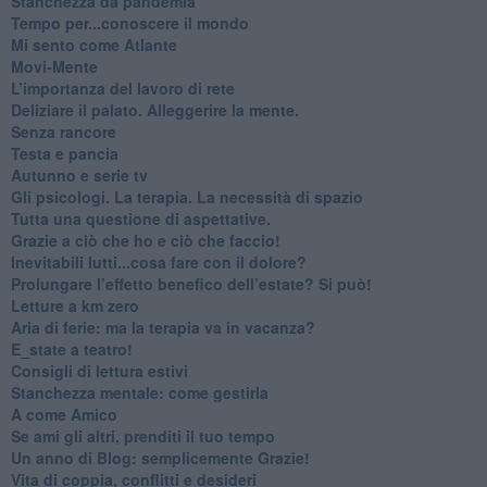
Stanchezza da pandemia
​Tempo per...conoscere il mondo
​Mi sento come Atlante
​Movi-Mente
​L’importanza del lavoro di rete
​Deliziare il palato. Alleggerire la mente.
​Senza rancore
​Testa e pancia
​Autunno e serie tv
​Gli psicologi. La terapia. La necessità di spazio
​Tutta una questione di aspettative.
​Grazie a ciò che ho e ciò che faccio!
​Inevitabili lutti...cosa fare con il dolore?
Prolungare l’effetto benefico dell’estate? Si può!
​Letture a km zero
​Aria di ferie: ma la terapia va in vacanza?
​E_state a teatro!
​Consigli di lettura estivi
​Stanchezza mentale: come gestirla
​A come Amico
​Se ami gli altri, prenditi il tuo tempo
​Un anno di Blog: semplicemente Grazie!
​Vita di coppia, conflitti e desideri