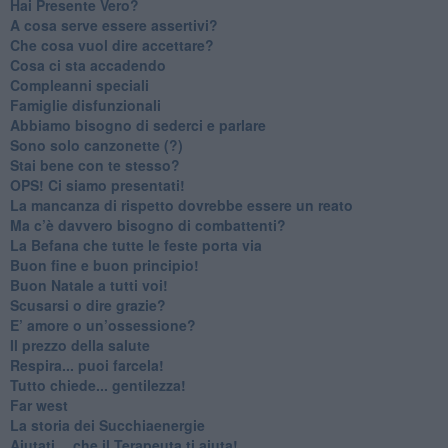
​Hai Presente Vero?
A cosa serve essere assertivi?
​Che cosa vuol dire accettare?
​Cosa ci sta accadendo
​Compleanni speciali
​Famiglie disfunzionali
​Abbiamo bisogno di sederci e parlare
Sono solo canzonette (?)
​Stai bene con te stesso?
​OPS! Ci siamo presentati!
​La mancanza di rispetto dovrebbe essere un reato
​Ma c’è davvero bisogno di combattenti?
​La Befana che tutte le feste porta via
Buon fine e buon principio!
​Buon Natale a tutti voi!
​Scusarsi o dire grazie?
​E’ amore o un’ossessione?
​Il prezzo della salute
​Respira... puoi farcela!
​Tutto chiede... gentilezza!
​Far west
​La storia dei Succhiaenergie
​Aiutati….che il Terapeuta ti aiuta!