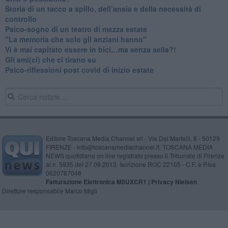
​Storia di un tacco a spillo, dell’ansia e della necessità di
controllo
​Psico-sogno di un teatro di mezza estate
"La memoria che solo gli anziani hanno"
​Vi è mai capitato essere in bici…ma senza sella?!
​Gli ami(ci) che ci tirano su
Psico-riflessioni post covid di inizio estate
Editore Toscana Media Channel srl - Via Dei Martelli, 8 - 50129
FIRENZE - info@toscanamediachannel.it. TOSCANA MEDIA
NEWS quotidiano on line registrato presso il Tribunale di Firenze
al n. 5935 del 27.09.2013. Iscrizione ROC 22105 - C.F. e P.Iva
0620787048
Fatturazione Elettronica M5UXCR1 |
Privacy Nielsen
Direttore responsabile Marco Migli
Powered by
Aperion.it