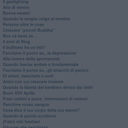
Il gaslighting
Aria di rientro
Buona estate!
​Quando la terapia volge al termine
​Persone oltre le cose
​Crescere “piccoli Buddha”
Non va bene se…
​5 anni di Blog
​Il bullismo ha un’età?
Facciamo il punto su...la depressione
​Alla ricerca della spontaneità
​Quando lasciar andare è fondamentale
Facciamo il punto su...gli attacchi di panico
Di amori, maschere e ruoli
​Amici con cui crescere insieme
​Quando la libertà del bambino deriva dai limiti
Buon XXV Aprile
​Frasi celebri e psico_interessanti di cartoni
​Panchine rosso sangue
​Cosa dice il tuo corpo della tua mente?
​Quando le parole uccidono
​(Falsi) miti familiari
​Educare alla gentilezza