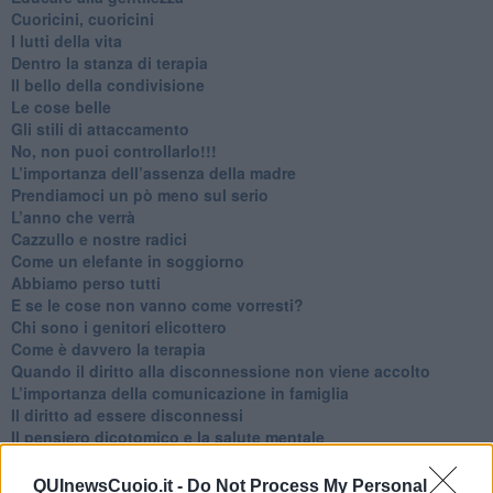
​Cuoricini, cuoricini
I lutti della vita
​Dentro la stanza di terapia
​Il bello della condivisione
Le cose belle
​Gli stili di attaccamento
No, non puoi controllarlo!!!
​L’importanza dell’assenza della madre
​Prendiamoci un pò meno sul serio
​L’anno che verrà
​Cazzullo e nostre radici
​Come un elefante in soggiorno
​Abbiamo perso tutti
E se le cose non vanno come vorresti?
​Chi sono i genitori elicottero
Come è davvero la terapia
Quando il diritto alla disconnessione non viene accolto
​L’importanza della comunicazione in famiglia
​Il diritto ad essere disconnessi
​Il pensiero dicotomico e la salute mentale
​Consigli di lettura per genitori e non solo
​La Clownterapia
QUInewsCuoio.it -
Do Not Process My Personal