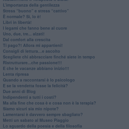
​L’importanza della gentilezza
​Stress “buono” e stress “cattivo”
​È normale? Sì, lo è!
​Libri in libertà!
​I legami che fanno bene al cuore
Uno, due, tre... alzati!​
​Dal comfort alla crescita
​Ti pago?! Allora mi appartieni!​
​Consigli di lettura…e ascolto
​Scegliete chi abbracciare finché siete in tempo
​Ristrutturare...che passione!!!
​E che le vacanze abbiano inizio!!!
​Lenta ripresa
​Quando a raccontarsi è lo psicologo
​E se la vendetta fosse la felicità?
​Due anni di Blog
​Indipendenti a tutti i costi?
​Ma alla fine che cosa è e cosa non è la terapia?
​Siamo sicuri sia mio nipote?
​Lamentarsi è davvero sempre sbagliato?
​Metti un sabato al Museo Piaggio
​Lo sguardo della poesia e della filosofia