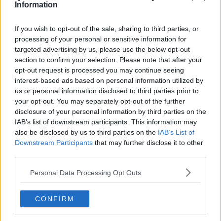
​Differenze tra persone frustrate e non
Information
L’invisibile fatica mentale
Vacanze a km zero
If you wish to opt-out of the sale, sharing to third parties, or
​Buone Vacan(si)e!
processing of your personal or sensitive information for
​Il lato positivo delle cose
targeted advertising by us, please use the below opt-out
​Storie antiche di tempi moderni
section to confirm your selection. Please note that after your
​Quello che alle mamme non dicono
opt-out request is processed you may continue seeing
Adultescenza
interest-based ads based on personal information utilized by
Homo imbecillis
us or personal information disclosed to third parties prior to
​4 anni di Blog
your opt-out. You may separately opt-out of the further
Quando il silenzio è aggressivo
disclosure of your personal information by third parties on the
​Il passato, questo conosciuto!
​Clima ballerino e sbalzi d’umore
IAB’s list of downstream participants. This information may
La maternità
also be disclosed by us to third parties on the
IAB’s List of
​L’uomo o l’orso?
Downstream Participants
that may further disclose it to other
Non hanno un amico a teatro​
third parties.
​Tutta una questione di rispetto
​Cose che ci esauriscono
Personal Data Processing Opt Outs
​Vespa che passione!
​Lasciate ai vostri figli il diritto di piangere
CONFIRM
​Parole d’amore regalate al vento
​Essere genitori di un adolescente