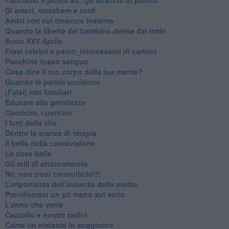
Di amori, maschere e ruoli
​Amici con cui crescere insieme
​Quando la libertà del bambino deriva dai limiti
Buon XXV Aprile
​Frasi celebri e psico_interessanti di cartoni
​Panchine rosso sangue
​Cosa dice il tuo corpo della tua mente?
​Quando le parole uccidono
​(Falsi) miti familiari
​Educare alla gentilezza
​Cuoricini, cuoricini
I lutti della vita
​Dentro la stanza di terapia
​Il bello della condivisione
Le cose belle
​Gli stili di attaccamento
No, non puoi controllarlo!!!
​L’importanza dell’assenza della madre
​Prendiamoci un pò meno sul serio
​L’anno che verrà
​Cazzullo e nostre radici
​Come un elefante in soggiorno