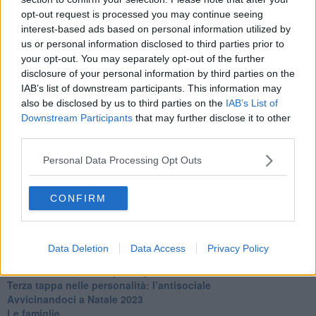
​Clima ballerino e sbalzi d’umore
opt-out request is processed you may continue seeing
La maternità
interest-based ads based on personal information utilized by
​L’uomo o l’orso?
us or personal information disclosed to third parties prior to
Non hanno un amico a teatro​
​Tutta una questione di rispetto
your opt-out. You may separately opt-out of the further
​Cose che ci esauriscono
disclosure of your personal information by third parties on the
​Vespa che passione!
IAB’s list of downstream participants. This information may
​Lasciate ai vostri figli il diritto di piangere
also be disclosed by us to third parties on the
IAB’s List of
​Parole d’amore regalate al vento
Downstream Participants
that may further disclose it to other
​Essere genitori di un adolescente
third parties.
​Saper pazientare
​Giornata del Fiocchetto Lilla
Personal Data Processing Opt Outs
​Venerdì emozionalmente sostenibile
Ma ti ascolti?
CONFIRM
Contornati di persone che…
Non dare niente per scontato
Che cos’è la dipendenza affettiva?
Quarta tappa nelle personalità: il narcisista
Data Deletion
Data Access
Privacy Policy
​Nuovi arrivi!
​Iniziamo l’anno con il piede giusto
​Terza tappa nelle personalità: l’antisociale
​Avvicinandoci a Natale 2023
Le famiglie