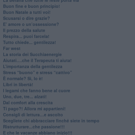
Buon fine e buon principio!
​Buon Natale a tutti voi!
​Scusarsi o dire grazie?
​E’ amore o un’ossessione?
​Il prezzo della salute
​Respira... puoi farcela!
​Tutto chiede... gentilezza!
​Far west
​La storia dei Succhiaenergie
​Aiutati….che il Terapeuta ti aiuta!
​L’importanza della gentilezza
​Stress “buono” e stress “cattivo”
​È normale? Sì, lo è!
​Libri in libertà!
​I legami che fanno bene al cuore
Uno, due, tre... alzati!​
​Dal comfort alla crescita
​Ti pago?! Allora mi appartieni!​
​Consigli di lettura…e ascolto
​Scegliete chi abbracciare finché siete in tempo
​Ristrutturare...che passione!!!
​E che le vacanze abbiano inizio!!!