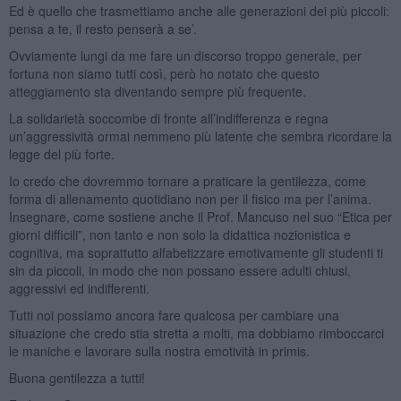
Ed è quello che trasmettiamo anche alle generazioni dei più piccoli:
pensa a te, il resto penserà a se’.
Ovviamente lungi da me fare un discorso troppo generale, per
fortuna non siamo tutti così, però ho notato che questo
atteggiamento sta diventando sempre più frequente.
La solidarietà soccombe di fronte all’indifferenza e regna
un’aggressività ormai nemmeno più latente che sembra ricordare la
legge del più forte.
Io credo che dovremmo tornare a praticare la gentilezza, come
forma di allenamento quotidiano non per il fisico ma per l’anima.
Insegnare, come sostiene anche il Prof. Mancuso nel suo “Etica per
giorni difficili”, non tanto e non solo la didattica nozionistica e
cognitiva, ma soprattutto alfabetizzare emotivamente gli studenti ti
sin da piccoli, in modo che non possano essere adulti chiusi,
aggressivi ed indifferenti.
Tutti noi possiamo ancora fare qualcosa per cambiare una
situazione che credo stia stretta a molti, ma dobbiamo rimboccarci
le maniche e lavorare sulla nostra emotività in primis.
Buona gentilezza a tutti!