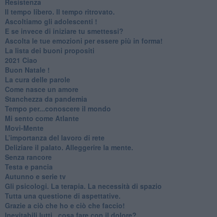
Resistenza
​Il tempo libero. Il tempo ritrovato.
Ascoltiamo gli adolescenti !
​E se invece di iniziare tu smettessi?
​Ascolta le tue emozioni per essere più in forma!
​La lista dei buoni propositi
2021 Ciao
Buon Natale !
​La cura delle parole
​Come nasce un amore
Stanchezza da pandemia
​Tempo per...conoscere il mondo
​Mi sento come Atlante
​Movi-Mente
​L’importanza del lavoro di rete
​Deliziare il palato. Alleggerire la mente.
​Senza rancore
​Testa e pancia
​Autunno e serie tv
​Gli psicologi. La terapia. La necessità di spazio
​Tutta una questione di aspettative.
​Grazie a ciò che ho e ciò che faccio!
​Inevitabili lutti...cosa fare con il dolore?