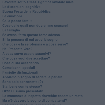
​Lavorare sotto stress significa lavorare male
​Le distorsioni cognitive
​Buona Festa della Repubblica
Le emozioni
​Ce la posso fare!!!
​Cose delle quali non dovremmo scusarci
​La famiglia
​Se avessi fatto questo forse adesso…
​Sii la persona di cui avevi bisogno
Che cosa è la serotonina e a cosa serve?
​Hai Presente Vero?
A cosa serve essere assertivi?
​Che cosa vuol dire accettare?
​Cosa ci sta accadendo
​Compleanni speciali
​Famiglie disfunzionali
​Abbiamo bisogno di sederci e parlare
Sono solo canzonette (?)
​Stai bene con te stesso?
​OPS! Ci siamo presentati!
​La mancanza di rispetto dovrebbe essere un reato
​Ma c’è davvero bisogno di combattenti?
​La Befana che tutte le feste porta via