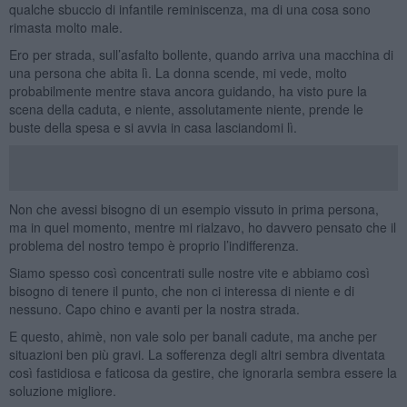
qualche sbuccio di infantile reminiscenza, ma di una cosa sono
rimasta molto male.
Ero per strada, sull’asfalto bollente, quando arriva una macchina di
una persona che abita lì. La donna scende, mi vede, molto
probabilmente mentre stava ancora guidando, ha visto pure la
scena della caduta, e niente, assolutamente niente, prende le
buste della spesa e si avvia in casa lasciandomi lì.
Non che avessi bisogno di un esempio vissuto in prima persona,
ma in quel momento, mentre mi rialzavo, ho davvero pensato che il
problema del nostro tempo è proprio l’indifferenza.
Siamo spesso così concentrati sulle nostre vite e abbiamo così
bisogno di tenere il punto, che non ci interessa di niente e di
nessuno. Capo chino e avanti per la nostra strada.
E questo, ahimè, non vale solo per banali cadute, ma anche per
situazioni ben più gravi. La sofferenza degli altri sembra diventata
così fastidiosa e faticosa da gestire, che ignorarla sembra essere la
soluzione migliore.