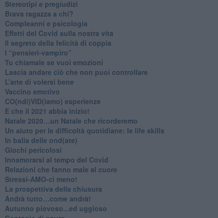
Stereotipi e pregiudizi
​Brava ragazza a chi?
​Compleanni e psicologia
Effetti del Covid sulla nostra vita
Il segreto della felicità di coppia
​I “pensieri-vampiro”
​Tu chiamale se vuoi emozioni
​Lascia andare ciò che non puoi controllare
L’arte di volersi bene
​Vaccino emotivo
CO(ndi)VID(iamo) esperienze
​E che il 2021 abbia inizio!
​Natale 2020…un Natale che ricorderemo
Un aiuto per le difficoltà quotidiane: le life skills
​In balia delle ond(ate)
Giochi pericolosi
Innamorarsi al tempo del Covid
​Relazioni che fanno male al cuore
​Stressi-AMO-ci meno!
​La prospettiva della chiusura
​Andrà tutto…come andrà!
Autunno piovoso...ed uggioso
​Contagio di paura