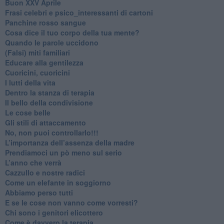
Buon XXV Aprile
​Frasi celebri e psico_interessanti di cartoni
​Panchine rosso sangue
​Cosa dice il tuo corpo della tua mente?
​Quando le parole uccidono
​(Falsi) miti familiari
​Educare alla gentilezza
​Cuoricini, cuoricini
I lutti della vita
​Dentro la stanza di terapia
​Il bello della condivisione
Le cose belle
​Gli stili di attaccamento
No, non puoi controllarlo!!!
​L’importanza dell’assenza della madre
​Prendiamoci un pò meno sul serio
​L’anno che verrà
​Cazzullo e nostre radici
​Come un elefante in soggiorno
​Abbiamo perso tutti
E se le cose non vanno come vorresti?
​Chi sono i genitori elicottero
Come è davvero la terapia