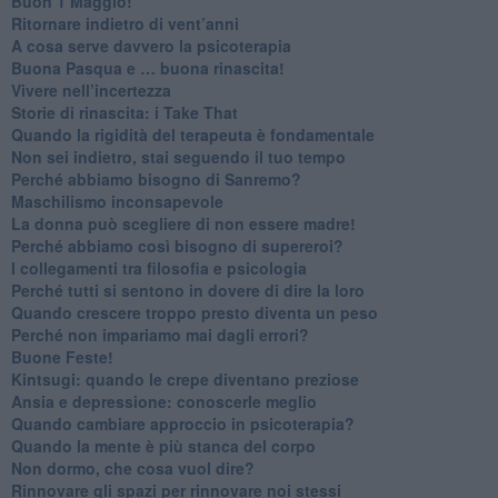
​Buon 1 Maggio!
Ritornare indietro di vent’anni
​A cosa serve davvero la psicoterapia
​Buona Pasqua e … buona rinascita!
​Vivere nell’incertezza
​Storie di rinascita: i Take That
​Quando la rigidità del terapeuta è fondamentale
​Non sei indietro, stai seguendo il tuo tempo
​Perché abbiamo bisogno di Sanremo?
​Maschilismo inconsapevole
​La donna può scegliere di non essere madre!
​Perché abbiamo così bisogno di supereroi?
​I collegamenti tra filosofia e psicologia
​Perché tutti si sentono in dovere di dire la loro
​Quando crescere troppo presto diventa un peso
​Perché non impariamo mai dagli errori?
​Buone Feste!
​Kintsugi: quando le crepe diventano preziose
Ansia e depressione: conoscerle meglio
Quando cambiare approccio in psicoterapia?
​Quando la mente è più stanca del corpo
Non dormo, che cosa vuol dire?
​Rinnovare gli spazi per rinnovare noi stessi