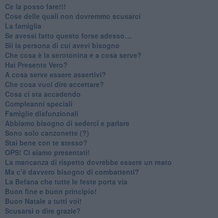
​Ce la posso fare!!!
​Cose delle quali non dovremmo scusarci
​La famiglia
​Se avessi fatto questo forse adesso…
​Sii la persona di cui avevi bisogno
Che cosa è la serotonina e a cosa serve?
​Hai Presente Vero?
A cosa serve essere assertivi?
​Che cosa vuol dire accettare?
​Cosa ci sta accadendo
​Compleanni speciali
​Famiglie disfunzionali
​Abbiamo bisogno di sederci e parlare
Sono solo canzonette (?)
​Stai bene con te stesso?
​OPS! Ci siamo presentati!
​La mancanza di rispetto dovrebbe essere un reato
​Ma c’è davvero bisogno di combattenti?
​La Befana che tutte le feste porta via
Buon fine e buon principio!
​Buon Natale a tutti voi!
​Scusarsi o dire grazie?