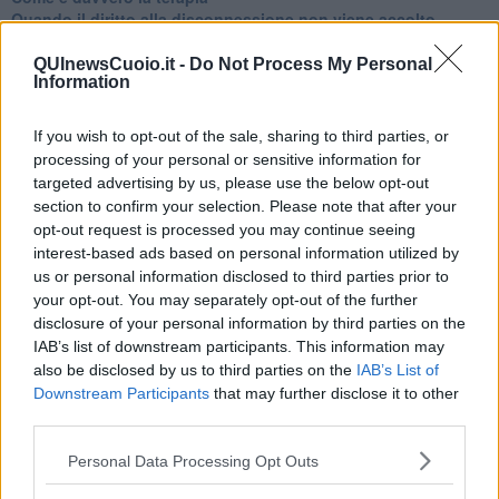
Quando il diritto alla disconnessione non viene accolto
​L’importanza della comunicazione in famiglia
​Il diritto ad essere disconnessi
QUInewsCuoio.it -
Do Not Process My Personal
Information
​Il pensiero dicotomico e la salute mentale
​Consigli di lettura per genitori e non solo
​La Clownterapia
If you wish to opt-out of the sale, sharing to third parties, or
​Differenze tra persone frustrate e non
processing of your personal or sensitive information for
L’invisibile fatica mentale
targeted advertising by us, please use the below opt-out
Vacanze a km zero
section to confirm your selection. Please note that after your
​Buone Vacan(si)e!
opt-out request is processed you may continue seeing
​Il lato positivo delle cose
interest-based ads based on personal information utilized by
​Storie antiche di tempi moderni
us or personal information disclosed to third parties prior to
​Quello che alle mamme non dicono
your opt-out. You may separately opt-out of the further
Adultescenza
disclosure of your personal information by third parties on the
Homo imbecillis
IAB’s list of downstream participants. This information may
​4 anni di Blog
also be disclosed by us to third parties on the
IAB’s List of
Quando il silenzio è aggressivo
Downstream Participants
that may further disclose it to other
​Il passato, questo conosciuto!
third parties.
​Clima ballerino e sbalzi d’umore
La maternità
Personal Data Processing Opt Outs
​L’uomo o l’orso?
Non hanno un amico a teatro​