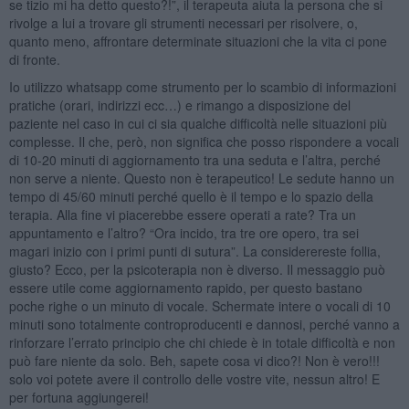
se tizio mi ha detto questo?!”, il terapeuta aiuta la persona che si
rivolge a lui a trovare gli strumenti necessari per risolvere, o,
quanto meno, affrontare determinate situazioni che la vita ci pone
di fronte.
Io utilizzo whatsapp come strumento per lo scambio di informazioni
pratiche (orari, indirizzi ecc…) e rimango a disposizione del
paziente nel caso in cui ci sia qualche difficoltà nelle situazioni più
complesse. Il che, però, non significa che posso rispondere a vocali
di 10-20 minuti di aggiornamento tra una seduta e l’altra, perché
non serve a niente. Questo non è terapeutico! Le sedute hanno un
tempo di 45/60 minuti perché quello è il tempo e lo spazio della
terapia. Alla fine vi piacerebbe essere operati a rate? Tra un
appuntamento e l’altro? “Ora incido, tra tre ore opero, tra sei
magari inizio con i primi punti di sutura”. La considerereste follia,
giusto? Ecco, per la psicoterapia non è diverso. Il messaggio può
essere utile come aggiornamento rapido, per questo bastano
poche righe o un minuto di vocale. Schermate intere o vocali di 10
minuti sono totalmente controproducenti e dannosi, perché vanno a
rinforzare l’errato principio che chi chiede è in totale difficoltà e non
può fare niente da solo. Beh, sapete cosa vi dico?! Non è vero!!!
solo voi potete avere il controllo delle vostre vite, nessun altro! E
per fortuna aggiungerei!