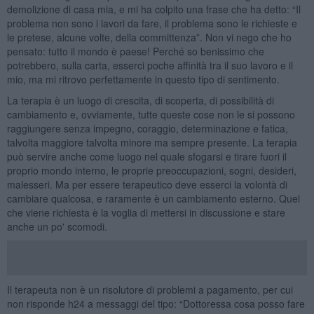
demolizione di casa mia, e mi ha colpito una frase che ha detto: “Il
problema non sono i lavori da fare, il problema sono le richieste e
le pretese, alcune volte, della committenza”. Non vi nego che ho
pensato: tutto il mondo è paese! Perché so benissimo che
potrebbero, sulla carta, esserci poche affinità tra il suo lavoro e il
mio, ma mi ritrovo perfettamente in questo tipo di sentimento.
La terapia è un luogo di crescita, di scoperta, di possibilità di
cambiamento e, ovviamente, tutte queste cose non le si possono
raggiungere senza impegno, coraggio, determinazione e fatica,
talvolta maggiore talvolta minore ma sempre presente. La terapia
può servire anche come luogo nel quale sfogarsi e tirare fuori il
proprio mondo interno, le proprie preoccupazioni, sogni, desideri,
malesseri. Ma per essere terapeutico deve esserci la volontà di
cambiare qualcosa, e raramente è un cambiamento esterno. Quel
che viene richiesta è la voglia di mettersi in discussione e stare
anche un po' scomodi.
Il terapeuta non è un risolutore di problemi a pagamento, per cui
non risponde h24 a messaggi del tipo: “Dottoressa cosa posso fare