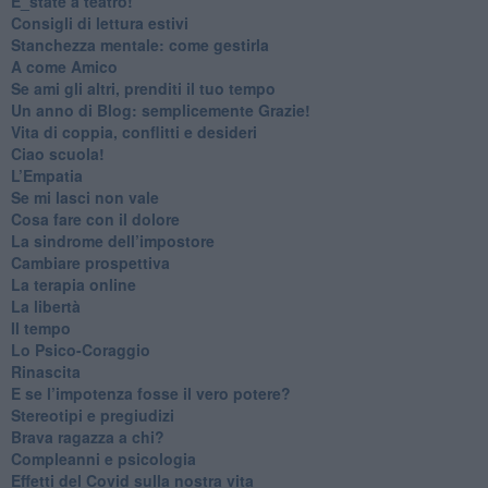
​E_state a teatro!
​Consigli di lettura estivi
​Stanchezza mentale: come gestirla
​A come Amico
​Se ami gli altri, prenditi il tuo tempo
​Un anno di Blog: semplicemente Grazie!
​Vita di coppia, conflitti e desideri
​Ciao scuola!
​L’Empatia
​Se mi lasci non vale
Cosa fare con il dolore
​La sindrome dell’impostore
​Cambiare prospettiva
La terapia online
La libertà
​Il tempo
​Lo Psico-Coraggio
Rinascita
​E se l’impotenza fosse il vero potere?
Stereotipi e pregiudizi
​Brava ragazza a chi?
​Compleanni e psicologia
Effetti del Covid sulla nostra vita