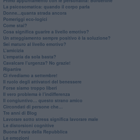
​Primo appuntamento con le personalità: Borderline
La psicosomatica: quando il corpo parla
Donne...quanta strada ancora
​Pomeriggi eco-logici
​Come stai?
Cosa significa guarire a livello emotivo?
​Un atteggiamento sempre positivo è la soluzione?
​Sei maturo al livello emotivo?
​L’amicizia
​L’empatia da sola basta?
​Cavalcare l’urgenza? No grazie!
Ripartire
​Ci rivediamo a settembre!
​Il ruolo degli attivatori del benessere
​Forse siamo troppo liberi
​Il vero problema è l’indifferenza
​Il congiuntivo… questo strano amico
​Circondati di persone che…
​Tre anni di Blog
​Lavorare sotto stress significa lavorare male
​Le distorsioni cognitive
​Buona Festa della Repubblica
Le emozioni