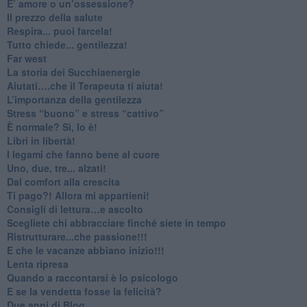
​E’ amore o un’ossessione?
​Il prezzo della salute
​Respira... puoi farcela!
​Tutto chiede... gentilezza!
​Far west
​La storia dei Succhiaenergie
​Aiutati….che il Terapeuta ti aiuta!
​L’importanza della gentilezza
​Stress “buono” e stress “cattivo”
​È normale? Sì, lo è!
​Libri in libertà!
​I legami che fanno bene al cuore
Uno, due, tre... alzati!​
​Dal comfort alla crescita
​Ti pago?! Allora mi appartieni!​
​Consigli di lettura…e ascolto
​Scegliete chi abbracciare finché siete in tempo
​Ristrutturare...che passione!!!
​E che le vacanze abbiano inizio!!!
​Lenta ripresa
​Quando a raccontarsi è lo psicologo
​E se la vendetta fosse la felicità?
​Due anni di Blog