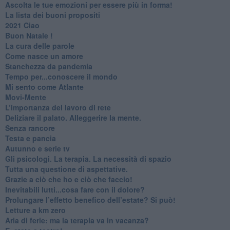
​Ascolta le tue emozioni per essere più in forma!
​La lista dei buoni propositi
2021 Ciao
Buon Natale !
​La cura delle parole
​Come nasce un amore
Stanchezza da pandemia
​Tempo per...conoscere il mondo
​Mi sento come Atlante
​Movi-Mente
​L’importanza del lavoro di rete
​Deliziare il palato. Alleggerire la mente.
​Senza rancore
​Testa e pancia
​Autunno e serie tv
​Gli psicologi. La terapia. La necessità di spazio
​Tutta una questione di aspettative.
​Grazie a ciò che ho e ciò che faccio!
​Inevitabili lutti...cosa fare con il dolore?
Prolungare l’effetto benefico dell’estate? Si può!
​Letture a km zero
​Aria di ferie: ma la terapia va in vacanza?