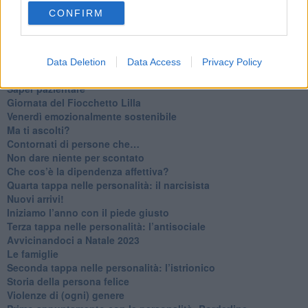
​Tutta una questione di rispetto
CONFIRM
​Cose che ci esauriscono
​Vespa che passione!
​Lasciate ai vostri figli il diritto di piangere
​Parole d’amore regalate al vento
Data Deletion
Data Access
Privacy Policy
​Essere genitori di un adolescente
​Saper pazientare
​Giornata del Fiocchetto Lilla
​Venerdì emozionalmente sostenibile
Ma ti ascolti?
Contornati di persone che…
Non dare niente per scontato
Che cos’è la dipendenza affettiva?
Quarta tappa nelle personalità: il narcisista
​Nuovi arrivi!
​Iniziamo l’anno con il piede giusto
​Terza tappa nelle personalità: l’antisociale
​Avvicinandoci a Natale 2023
Le famiglie
Seconda tappa nelle personalità: l’istrionico
​Storia della persona felice
Violenze di (ogni) genere