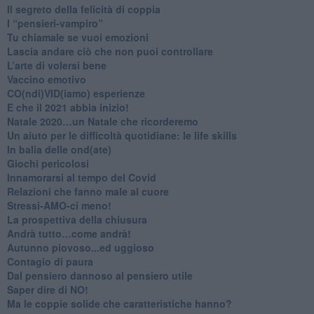
Il segreto della felicità di coppia
​I “pensieri-vampiro”
​Tu chiamale se vuoi emozioni
​Lascia andare ciò che non puoi controllare
L’arte di volersi bene
​Vaccino emotivo
CO(ndi)VID(iamo) esperienze
​E che il 2021 abbia inizio!
​Natale 2020…un Natale che ricorderemo
Un aiuto per le difficoltà quotidiane: le life skills
​In balia delle ond(ate)
Giochi pericolosi
Innamorarsi al tempo del Covid
​Relazioni che fanno male al cuore
​Stressi-AMO-ci meno!
​La prospettiva della chiusura
​Andrà tutto…come andrà!
Autunno piovoso...ed uggioso
​Contagio di paura
​Dal pensiero dannoso al pensiero utile
​Saper dire di NO!
​Ma le coppie solide che caratteristiche hanno?