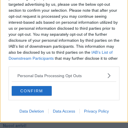
targeted advertising by us, please use the below opt-out
​4 anni di Blog
section to confirm your selection. Please note that after your
Quando il silenzio è aggressivo
​Il passato, questo conosciuto!
opt-out request is processed you may continue seeing
​Clima ballerino e sbalzi d’umore
interest-based ads based on personal information utilized by
La maternità
us or personal information disclosed to third parties prior to
​L’uomo o l’orso?
your opt-out. You may separately opt-out of the further
Non hanno un amico a teatro​
disclosure of your personal information by third parties on the
​Tutta una questione di rispetto
IAB’s list of downstream participants. This information may
​Cose che ci esauriscono
also be disclosed by us to third parties on the
IAB’s List of
​Vespa che passione!
Downstream Participants
that may further disclose it to other
​Lasciate ai vostri figli il diritto di piangere
third parties.
​Parole d’amore regalate al vento
​Essere genitori di un adolescente
Personal Data Processing Opt Outs
​Saper pazientare
​Giornata del Fiocchetto Lilla
​Venerdì emozionalmente sostenibile
CONFIRM
Ma ti ascolti?
Contornati di persone che…
Non dare niente per scontato
Data Deletion
Data Access
Privacy Policy
Che cos’è la dipendenza affettiva?
Quarta tappa nelle personalità: il narcisista
​Nuovi arrivi!