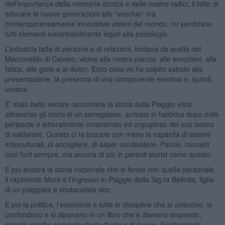
dell’importanza della memoria storica e delle nostre radici, il fatto di
educare le nuove generazioni alle “vecchie” ma
contemporaneamente innovative visioni del mondo, mi sembrano
tutti elementi inestricabilmente legati alla psicologia.
L’industria fatta di persone e di relazioni, lontana da quella del
Marcovaldo di Calvino, vicina alla nostra pancia, alle emozioni, alla
fatica, alle gioie e ai dolori. Ecco cosa mi ha colpito sabato alla
presentazione, la presenza di una componente emotiva e, quindi,
umana.
E’ stato bello sentire raccontare la storia della Piaggio vista
attraverso gli occhi di un senegalese, arrivato in fabbrica dopo mille
peripezie e letteralmente innamorato ed orgoglioso del suo lavoro
di saldatore. Questo ci fa toccare con mano la capacità di essere
interculturali, di accogliere, di saper condividere. Parole, concetti
così forti sempre, ma ancora di più in periodi storici come questo.
E poi ancora la storia nazionale che si fonde con quella personale,
il rapimento Moro e l’ingresso in Piaggio della Sig.ra Belinda, figlia
di un piaggista e sindacalista doc.
E poi la politica, l’economia e tutte le discipline che si uniscono, si
confondono e si dipanano in un libro che è davvero stupendo,
proprio perché racconta storie di vita e di lavoro. Esattamente