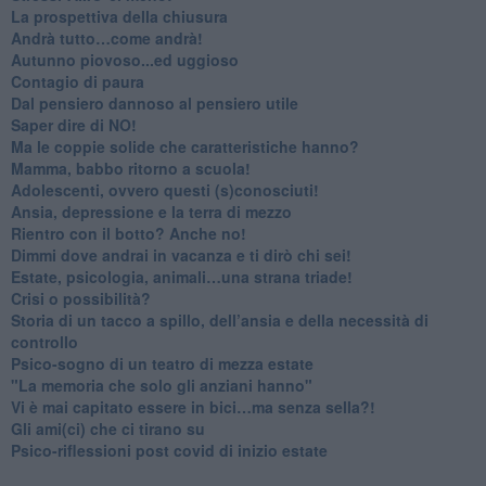
​La prospettiva della chiusura
​Andrà tutto…come andrà!
Autunno piovoso...ed uggioso
​Contagio di paura
​Dal pensiero dannoso al pensiero utile
​Saper dire di NO!
​Ma le coppie solide che caratteristiche hanno?
​Mamma, babbo ritorno a scuola!
Adolescenti, ovvero questi (s)conosciuti!
Ansia, depressione e la terra di mezzo
​Rientro con il botto? Anche no!
Dimmi dove andrai in vacanza e ti dirò chi sei!
​Estate, psicologia, animali…una strana triade!
​Crisi o possibilità?
​Storia di un tacco a spillo, dell’ansia e della necessità di
controllo
​Psico-sogno di un teatro di mezza estate
"La memoria che solo gli anziani hanno"
​Vi è mai capitato essere in bici…ma senza sella?!
​Gli ami(ci) che ci tirano su
Psico-riflessioni post covid di inizio estate