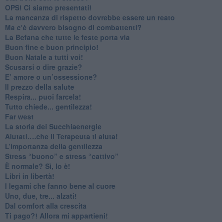
​OPS! Ci siamo presentati!
​La mancanza di rispetto dovrebbe essere un reato
​Ma c’è davvero bisogno di combattenti?
​La Befana che tutte le feste porta via
Buon fine e buon principio!
​Buon Natale a tutti voi!
​Scusarsi o dire grazie?
​E’ amore o un’ossessione?
​Il prezzo della salute
​Respira... puoi farcela!
​Tutto chiede... gentilezza!
​Far west
​La storia dei Succhiaenergie
​Aiutati….che il Terapeuta ti aiuta!
​L’importanza della gentilezza
​Stress “buono” e stress “cattivo”
​È normale? Sì, lo è!
​Libri in libertà!
​I legami che fanno bene al cuore
Uno, due, tre... alzati!​
​Dal comfort alla crescita
​Ti pago?! Allora mi appartieni!​