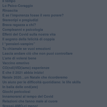
​Il tempo
​Lo Psico-Coraggio
Rinascita
​E se l’impotenza fosse il vero potere?
Stereotipi e pregiudizi
​Brava ragazza a chi?
​Compleanni e psicologia
Effetti del Covid sulla nostra vita
Il segreto della felicità di coppia
​I “pensieri-vampiro”
​Tu chiamale se vuoi emozioni
​Lascia andare ciò che non puoi controllare
L’arte di volersi bene
​Vaccino emotivo
CO(ndi)VID(iamo) esperienze
​E che il 2021 abbia inizio!
​Natale 2020…un Natale che ricorderemo
Un aiuto per le difficoltà quotidiane: le life skills
​In balia delle ond(ate)
Giochi pericolosi
Innamorarsi al tempo del Covid
​Relazioni che fanno male al cuore
​Stressi-AMO-ci meno!