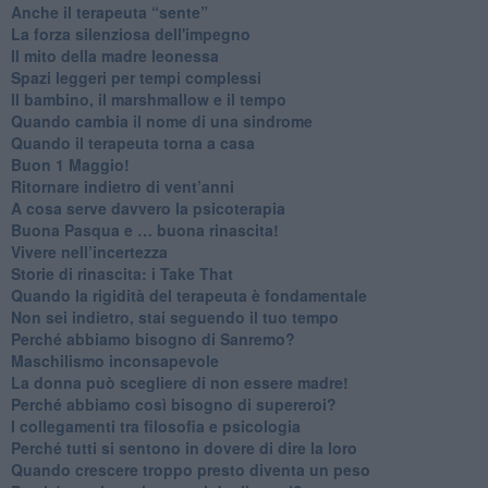
​Anche il terapeuta “sente”
​La forza silenziosa dell'impegno
​Il mito della madre leonessa
Spazi leggeri per tempi complessi
Il bambino, il marshmallow e il tempo
​Quando cambia il nome di una sindrome
​Quando il terapeuta torna a casa
​Buon 1 Maggio!
Ritornare indietro di vent’anni
​A cosa serve davvero la psicoterapia
​Buona Pasqua e … buona rinascita!
​Vivere nell’incertezza
​Storie di rinascita: i Take That
​Quando la rigidità del terapeuta è fondamentale
​Non sei indietro, stai seguendo il tuo tempo
​Perché abbiamo bisogno di Sanremo?
​Maschilismo inconsapevole
​La donna può scegliere di non essere madre!
​Perché abbiamo così bisogno di supereroi?
​I collegamenti tra filosofia e psicologia
​Perché tutti si sentono in dovere di dire la loro
​Quando crescere troppo presto diventa un peso