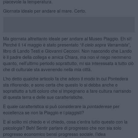
piacevole la temperatura.
Giornata ideale per andare al mare. Certo.
Ma giornata altrettanto ideale per andare al Museo Piaggio. Eh sì!
Perché il 14 maggio è stato presentato “
Il cielo sopra Varramista
”,
libro di Lando Testi e Giovanni Cecconi. Non nascondo che Lando
è il padre della collega e amica Chiara, ma non vi nego nemmeno
quanto, nell’ultimo periodo soprattutto, mi sia interessata a tutto ciò
che di culturale sta avvenendo nella mia città.
L’ho detto qualche articolo fa che adoro il modo in cui Pontedera
sta rifiorendo, e sono certa che questo lo si debba anche e
soprattutto a tutti coloro che si impegnano a fare cultura narrando
di questa terra e delle sue caratteristiche.
E quale caratteristica si può considerare la
pontaderese
per
eccellenza se non la Piaggio e i piaggisti?
E al solito mi chiedo e vi chiedo, cosa c’entra tutto questo con la
psicologia? Beh! Sentir parlare di progresso che non sia solo
progresso economico bensì progresso sociale, l’idea