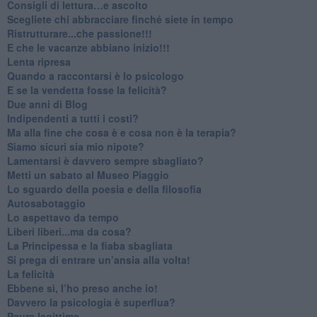
​Consigli di lettura…e ascolto
​Scegliete chi abbracciare finché siete in tempo
​Ristrutturare...che passione!!!
​E che le vacanze abbiano inizio!!!
​Lenta ripresa
​Quando a raccontarsi è lo psicologo
​E se la vendetta fosse la felicità?
​Due anni di Blog
​Indipendenti a tutti i costi?
​Ma alla fine che cosa è e cosa non è la terapia?
​Siamo sicuri sia mio nipote?
​Lamentarsi è davvero sempre sbagliato?
​Metti un sabato al Museo Piaggio
​Lo sguardo della poesia e della filosofia
Autosabotaggio
​Lo aspettavo da tempo
​Liberi liberi...ma da cosa?
​La Principessa e la fiaba sbagliata
Si prega di entrare un’ansia alla volta!
​La felicità
​Ebbene sì, l’ho preso anche io!
​Davvero la psicologia è superflua?
Paure legittime