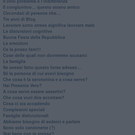
​Il vero problema è l’indifferenza
​Il congiuntivo… questo strano amico
​Circondati di persone che…
​Tre anni di Blog
​Lavorare sotto stress significa lavorare male
​Le distorsioni cognitive
​Buona Festa della Repubblica
Le emozioni
​Ce la posso fare!!!
​Cose delle quali non dovremmo scusarci
​La famiglia
​Se avessi fatto questo forse adesso…
​Sii la persona di cui avevi bisogno
Che cosa è la serotonina e a cosa serve?
​Hai Presente Vero?
A cosa serve essere assertivi?
​Che cosa vuol dire accettare?
​Cosa ci sta accadendo
​Compleanni speciali
​Famiglie disfunzionali
​Abbiamo bisogno di sederci e parlare
Sono solo canzonette (?)
​Stai bene con te stesso?