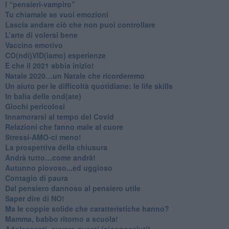
​I “pensieri-vampiro”
​Tu chiamale se vuoi emozioni
​Lascia andare ciò che non puoi controllare
L’arte di volersi bene
​Vaccino emotivo
CO(ndi)VID(iamo) esperienze
​E che il 2021 abbia inizio!
​Natale 2020…un Natale che ricorderemo
Un aiuto per le difficoltà quotidiane: le life skills
​In balia delle ond(ate)
Giochi pericolosi
Innamorarsi al tempo del Covid
​Relazioni che fanno male al cuore
​Stressi-AMO-ci meno!
​La prospettiva della chiusura
​Andrà tutto…come andrà!
Autunno piovoso...ed uggioso
​Contagio di paura
​Dal pensiero dannoso al pensiero utile
​Saper dire di NO!
​Ma le coppie solide che caratteristiche hanno?
​Mamma, babbo ritorno a scuola!
Adolescenti, ovvero questi (s)conosciuti!