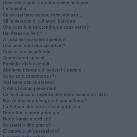
​Cose delle quali non dovremmo scusarci
​La famiglia
​Se avessi fatto questo forse adesso…
​Sii la persona di cui avevi bisogno
Che cosa è la serotonina e a cosa serve?
​Hai Presente Vero?
A cosa serve essere assertivi?
​Che cosa vuol dire accettare?
​Cosa ci sta accadendo
​Compleanni speciali
​Famiglie disfunzionali
​Abbiamo bisogno di sederci e parlare
Sono solo canzonette (?)
​Stai bene con te stesso?
​OPS! Ci siamo presentati!
​La mancanza di rispetto dovrebbe essere un reato
​Ma c’è davvero bisogno di combattenti?
​La Befana che tutte le feste porta via
Buon fine e buon principio!
​Buon Natale a tutti voi!
​Scusarsi o dire grazie?
​E’ amore o un’ossessione?
​Il prezzo della salute