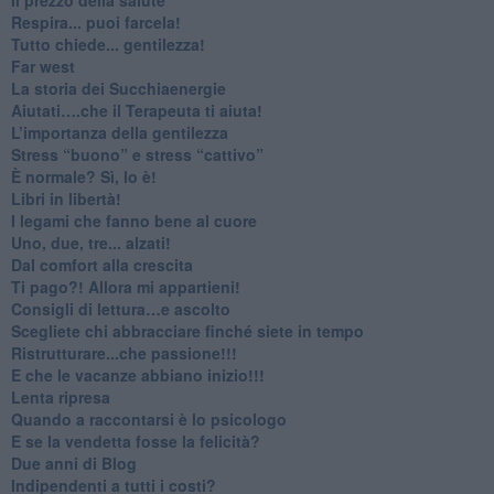
​Respira... puoi farcela!
​Tutto chiede... gentilezza!
​Far west
​La storia dei Succhiaenergie
​Aiutati….che il Terapeuta ti aiuta!
​L’importanza della gentilezza
​Stress “buono” e stress “cattivo”
​È normale? Sì, lo è!
​Libri in libertà!
​I legami che fanno bene al cuore
Uno, due, tre... alzati!​
​Dal comfort alla crescita
​Ti pago?! Allora mi appartieni!​
​Consigli di lettura…e ascolto
​Scegliete chi abbracciare finché siete in tempo
​Ristrutturare...che passione!!!
​E che le vacanze abbiano inizio!!!
​Lenta ripresa
​Quando a raccontarsi è lo psicologo
​E se la vendetta fosse la felicità?
​Due anni di Blog
​Indipendenti a tutti i costi?