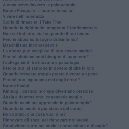
​A cosa serve davvero la psicoterapia
​Buona Pasqua e … buona rinascita!
​Vivere nell’incertezza
​Storie di rinascita: i Take That
​Quando la rigidità del terapeuta è fondamentale
​Non sei indietro, stai seguendo il tuo tempo
​Perché abbiamo bisogno di Sanremo?
​Maschilismo inconsapevole
​La donna può scegliere di non essere madre!
​Perché abbiamo così bisogno di supereroi?
​I collegamenti tra filosofia e psicologia
​Perché tutti si sentono in dovere di dire la loro
​Quando crescere troppo presto diventa un peso
​Perché non impariamo mai dagli errori?
​Buone Feste!
​Kintsugi: quando le crepe diventano preziose
Ansia e depressione: conoscerle meglio
Quando cambiare approccio in psicoterapia?
​Quando la mente è più stanca del corpo
Non dormo, che cosa vuol dire?
​Rinnovare gli spazi per rinnovare noi stessi
​Condividere tutto sui social: connessione o disagio?