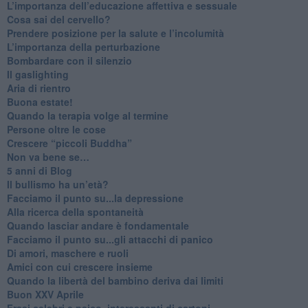
​L’importanza dell’educazione affettiva e sessuale
​Cosa sai del cervello?
Prendere posizione per la salute e l’incolumità
L’importanza della perturbazione
​Bombardare con il silenzio
Il gaslighting
Aria di rientro
Buona estate!
​Quando la terapia volge al termine
​Persone oltre le cose
​Crescere “piccoli Buddha”
Non va bene se…
​5 anni di Blog
​Il bullismo ha un’età?
Facciamo il punto su...la depressione
​Alla ricerca della spontaneità
​Quando lasciar andare è fondamentale
Facciamo il punto su...gli attacchi di panico
Di amori, maschere e ruoli
​Amici con cui crescere insieme
​Quando la libertà del bambino deriva dai limiti
Buon XXV Aprile
​Frasi celebri e psico_interessanti di cartoni