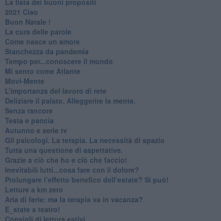
​La lista dei buoni propositi
2021 Ciao
Buon Natale !
​La cura delle parole
​Come nasce un amore
Stanchezza da pandemia
​Tempo per...conoscere il mondo
​Mi sento come Atlante
​Movi-Mente
​L’importanza del lavoro di rete
​Deliziare il palato. Alleggerire la mente.
​Senza rancore
​Testa e pancia
​Autunno e serie tv
​Gli psicologi. La terapia. La necessità di spazio
​Tutta una questione di aspettative.
​Grazie a ciò che ho e ciò che faccio!
​Inevitabili lutti...cosa fare con il dolore?
Prolungare l’effetto benefico dell’estate? Si può!
​Letture a km zero
​Aria di ferie: ma la terapia va in vacanza?
​E_state a teatro!
​Consigli di lettura estivi