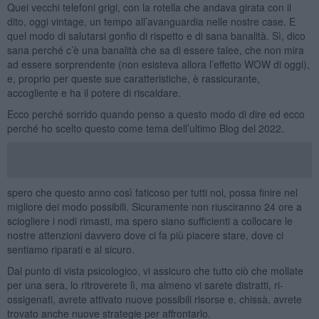
Quei vecchi telefoni grigi, con la rotella che andava girata con il
dito, oggi vintage, un tempo all’avanguardia nelle nostre case. E
quel modo di salutarsi gonfio di rispetto e di sana banalità. Sì, dico
sana perché c’è una banalità che sa di essere talee, che non mira
ad essere sorprendente (non esisteva allora l’effetto WOW di oggi),
e, proprio per queste sue caratteristiche, è rassicurante,
accogliente e ha il potere di riscaldare.
Ecco perché sorrido quando penso a questo modo di dire ed ecco
perché ho scelto questo come tema dell’ultimo Blog del 2022.
spero che questo anno così faticoso per tutti noi, possa finire nel
migliore dei modo possibili. Sicuramente non riusciranno 24 ore a
sciogliere i nodi rimasti, ma spero siano sufficienti a collocare le
nostre attenzioni davvero dove ci fa più piacere stare, dove ci
sentiamo riparati e al sicuro.
Dal punto di vista psicologico, vi assicuro che tutto ciò che mollate
per una sera, lo ritroverete lì, ma almeno vi sarete distratti, ri-
ossigenati, avrete attivato nuove possibili risorse e, chissà, avrete
trovato anche nuove strategie per affrontarlo.