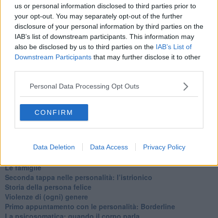
​Cose che ci esauriscono
us or personal information disclosed to third parties prior to
​Vespa che passione!
your opt-out. You may separately opt-out of the further
​Lasciate ai vostri figli il diritto di piangere
disclosure of your personal information by third parties on the
​Parole d’amore regalate al vento
IAB’s list of downstream participants. This information may
​Essere genitori di un adolescente
also be disclosed by us to third parties on the
IAB’s List of
​Saper pazientare
Downstream Participants
that may further disclose it to other
​Giornata del Fiocchetto Lilla
third parties.
​Venerdì emozionalmente sostenibile
Ma ti ascolti?
Personal Data Processing Opt Outs
Contornati di persone che…
Non dare niente per scontato
Che cos’è la dipendenza affettiva?
CONFIRM
Quarta tappa nelle personalità: il narcisista
​Nuovi arrivi!
​Iniziamo l’anno con il piede giusto
Data Deletion
Data Access
Privacy Policy
​Terza tappa nelle personalità: l’antisociale
​Avvicinandoci a Natale 2023
Le famiglie
Seconda tappa nelle personalità: l’istrionico
​Storia della persona felice
Violenze di (ogni) genere
​Primo appuntamento con le personalità: Borderline
La psicosomatica: quando il corpo parla