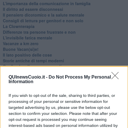
​L’importanza della comunicazione in famiglia
​Il diritto ad essere disconnessi
​Il pensiero dicotomico e la salute mentale
​Consigli di lettura per genitori e non solo
​La Clownterapia
​Differenze tra persone frustrate e non
L’invisibile fatica mentale
Vacanze a km zero
​Buone Vacan(si)e!
​Il lato positivo delle cose
​Storie antiche di tempi moderni
​Quello che alle mamme non dicono
Adultescenza
QUInewsCuoio.it -
Do Not Process My Personal
Homo imbecillis
Information
​4 anni di Blog
Quando il silenzio è aggressivo
​Il passato, questo conosciuto!
If you wish to opt-out of the sale, sharing to third parties, or
​Clima ballerino e sbalzi d’umore
processing of your personal or sensitive information for
La maternità
targeted advertising by us, please use the below opt-out
​L’uomo o l’orso?
section to confirm your selection. Please note that after your
Non hanno un amico a teatro​
opt-out request is processed you may continue seeing
​Tutta una questione di rispetto
interest-based ads based on personal information utilized by