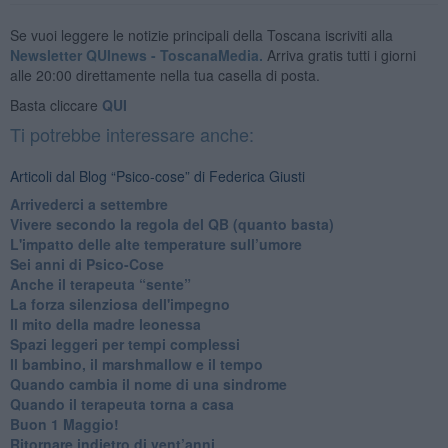
Se vuoi leggere le notizie principali della Toscana iscriviti alla
Newsletter QUInews - ToscanaMedia.
Arriva gratis tutti i giorni
alle 20:00 direttamente nella tua casella di posta.
Basta cliccare
QUI
Ti potrebbe interessare anche:
Articoli dal Blog “Psico-cose” di Federica Giusti
​Arrivederci a settembre
​Vivere secondo la regola del QB (quanto basta)
​L'impatto delle alte temperature sull’umore
Sei anni di Psico-Cose
​Anche il terapeuta “sente”
​La forza silenziosa dell'impegno
​Il mito della madre leonessa
Spazi leggeri per tempi complessi
Il bambino, il marshmallow e il tempo
​Quando cambia il nome di una sindrome
​Quando il terapeuta torna a casa
​Buon 1 Maggio!
Ritornare indietro di vent’anni