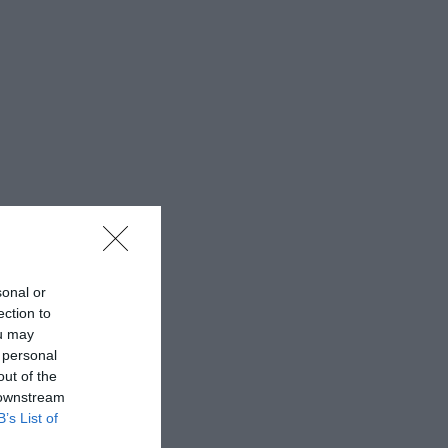
sonal or
ection to
ou may
 personal
out of the
 downstream
B’s List of