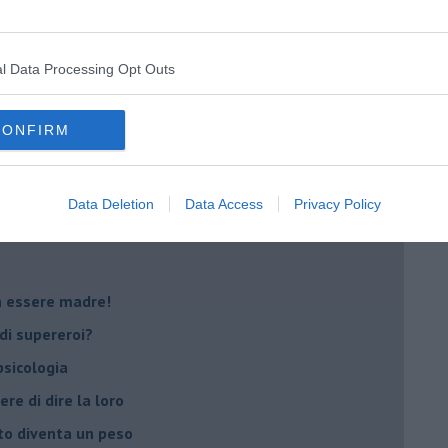
i
oterapia
scita!
l Data Processing Opt Outs
CONFIRM
t
peuta è fondamentale
do il tuo tempo
Data Deletion
Data Access
Privacy Policy
Sanremo?
on essere madre!
di supereroi?
 psicologia
ere di dire la loro
to diventa un peso