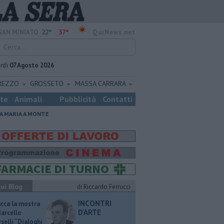
22°
37°
SAN MINIATO
QuiNews.net
rdì
07 Agosto 2026
REZZO
GROSSETO
MASSA CARRARA
ste
Animali
Pubblicità
Contatti
A MARIA A MONTE
ui Blog
di Riccardo Ferrucci
INCONTRI
ucca la mostra
D'ARTE
Marcello
selli “Dialoghi