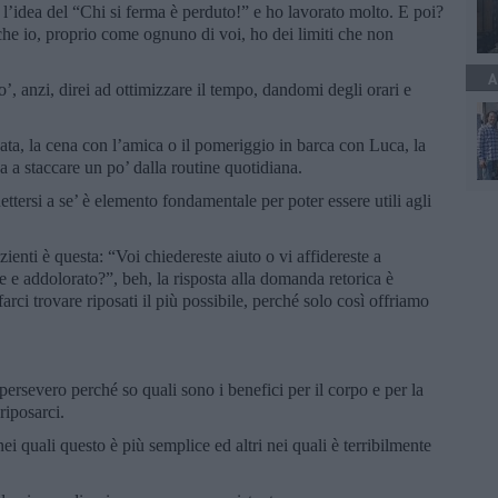
n l’idea del “Chi si ferma è perduto!” e ho lavorato molto. E poi?
che io, proprio come ognuno di voi, ho dei limiti che non
A
o’, anzi, direi ad ottimizzare il tempo, dandomi degli orari e
ta, la cena con l’amica o il pomeriggio in barca con Luca, la
 a staccare un po’ dalla routine quotidiana.
ettersi a se’ è elemento fondamentale per poter essere utili agli
nti è questa: “Voi chiedereste aiuto o vi affidereste a
te e addolorato?”, beh, la risposta alla domanda retorica è
ci trovare riposati il più possibile, perché solo così offriamo
 persevero perché so quali sono i benefici per il corpo e per la
riposarci.
quali questo è più semplice ed altri nei quali è terribilmente