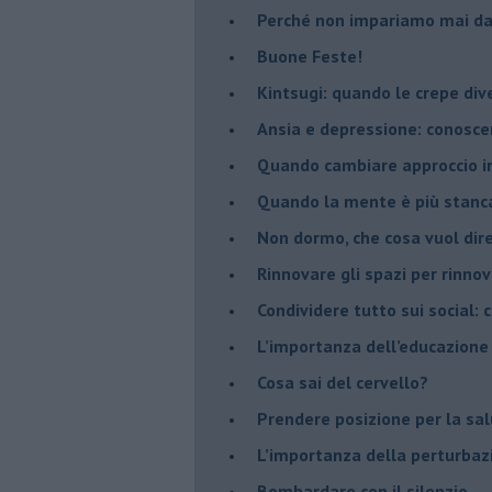
​Perché non impariamo mai dag
​Buone Feste!
​Kintsugi: quando le crepe di
Ansia e depressione: conosce
Quando cambiare approccio in
​Quando la mente è più stanc
Non dormo, che cosa vuol dir
​Rinnovare gli spazi per rinno
​Condividere tutto sui social:
​L’importanza dell’educazione
​Cosa sai del cervello?
Prendere posizione per la sal
L’importanza della perturbaz
​Bombardare con il silenzio