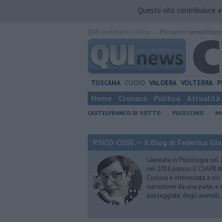
Questo sito contribuisce 
QUI
quotidiano online.
Percorso semplificat
TOSCANA
CUOIO
VALDERA
VOLTERRA
P
Home
Cronaca
Politica
Attualità
CASTELFRANCO DI SOTTO
FUCECCHIO
MO
PSICO-COSE — il Blog di Federica Giu
Laureata in Psicologia nel 
nel 2016 presso il CSAPR di
Curiosa e interessata a ciò
narrazione da una parte, e d
passeggiate, degli animali…