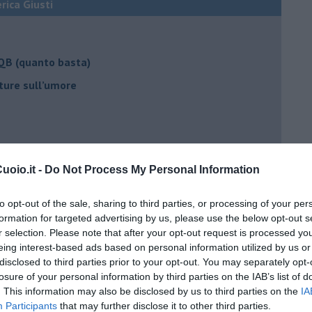
erica Giusti
 QB (quanto basta)
ture sull’umore
egno
oio.it -
Do Not Process My Personal Information
lessi
to opt-out of the sale, sharing to third parties, or processing of your per
formation for targeted advertising by us, please use the below opt-out s
 il tempo
r selection. Please note that after your opt-out request is processed y
na sindrome
eing interest-based ads based on personal information utilized by us or
disclosed to third parties prior to your opt-out. You may separately opt-
casa
losure of your personal information by third parties on the IAB’s list of
. This information may also be disclosed by us to third parties on the
IA
Participants
that may further disclose it to other third parties.