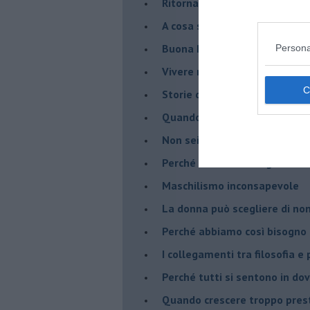
Ritornare indietro di vent’ann
​A cosa serve davvero la psic
​Buona Pasqua e … buona rina
Persona
​Vivere nell’incertezza
​Storie di rinascita: i Take Tha
​Quando la rigidità del tera
​Non sei indietro, stai seguen
​Perché abbiamo bisogno di 
​Maschilismo inconsapevole
​La donna può scegliere di n
​Perché abbiamo così bisogno 
​I collegamenti tra filosofia e
​Perché tutti si sentono in dov
​Quando crescere troppo pres