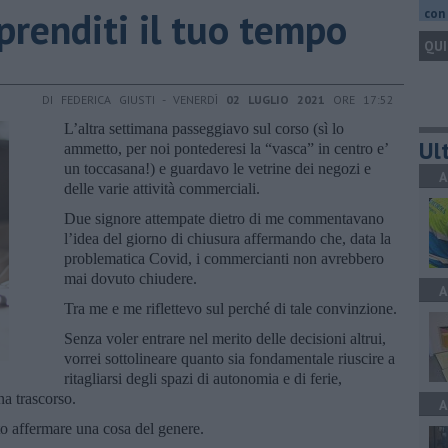
, prenditi il tuo tempo
con 
QUI
DI FEDERICA GIUSTI - VENERDÌ
02 LUGLIO 2021
ORE 17:52
L’altra settimana passeggiavo sul corso (sì lo
Ult
ammetto, per noi pontederesi la “vasca” in centro e’
un toccasana!) e guardavo le vetrine dei negozi e
A
delle varie attività commerciali.
Due signore attempate dietro di me commentavano
l’idea del giorno di chiusura affermando che, data la
problematica Covid, i commercianti non avrebbero
mai dovuto chiudere.
A
Tra me e me riflettevo sul perché di tale convinzione.
Senza voler entrare nel merito delle decisioni altrui,
vorrei sottolineare quanto sia fondamentale riuscire a
ritagliarsi degli spazi di autonomia e di ferie,
a trascorso.
A
to affermare una cosa del genere.