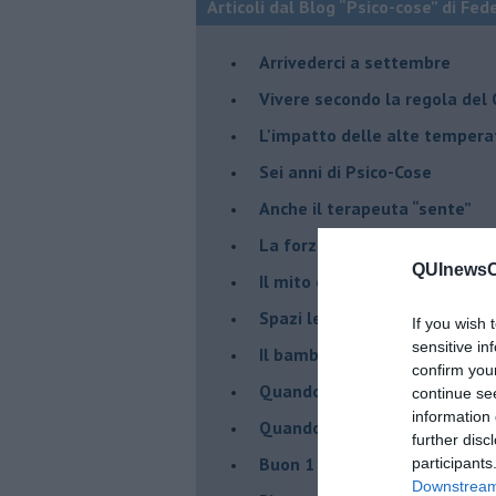
Articoli dal Blog “Psico-cose” di Fed
​Arrivederci a settembre
​Vivere secondo la regola del
​L'impatto delle alte tempera
Sei anni di Psico-Cose
​Anche il terapeuta “sente”
​La forza silenziosa dell'imp
QUInewsCu
​Il mito della madre leonessa
Spazi leggeri per tempi comp
If you wish 
sensitive in
Il bambino, il marshmallow e
confirm you
​Quando cambia il nome di u
continue se
information 
​Quando il terapeuta torna a 
further disc
​Buon 1 Maggio!
participants
Downstream 