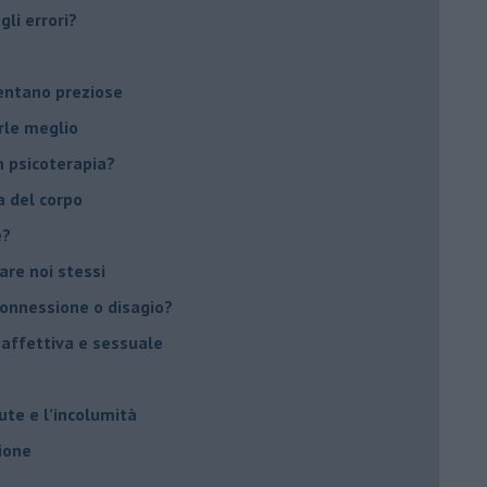
li errori?
ventano preziose
rle meglio
 psicoterapia?
a del corpo
e?
vare noi stessi
 connessione o disagio?
 affettiva e sessuale
ute e l’incolumità
ione