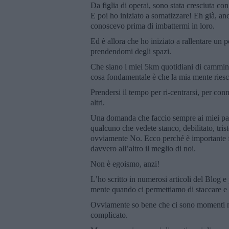
Da figlia di operai, sono stata cresciuta co
E poi ho iniziato a somatizzare! Eh già, an
conoscevo prima di imbattermi in loro.
Ed è allora che ho iniziato a rallentare un p
prendendomi degli spazi.
Che siano i miei 5km quotidiani di cammina
cosa fondamentale è che la mia mente riesca
Prendersi il tempo per ri-centrarsi, per conn
altri.
Una domanda che faccio sempre ai miei pazie
qualcuno che vedete stanco, debilitato, tris
ovviamente No. Ecco perché è importante far
davvero all’altro il meglio di noi.
Non è egoismo, anzi!
L’ho scritto in numerosi articoli del Blog e
mente quando ci permettiamo di staccare e 
Ovviamente so bene che ci sono momenti nei 
complicato.