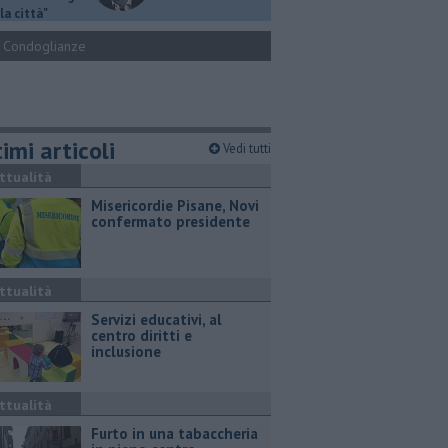
la città"
Condoglianze
imi articoli
Vedi tutti
ttualità
Misericordie Pisane, Novi
confermato presidente
ttualità
Servizi educativi, al
centro diritti e
inclusione
ttualità
Furto in una tabaccheria