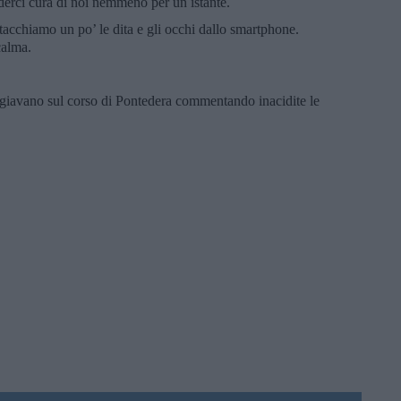
erci cura di noi nemmeno per un istante.
tacchiamo un po’ le dita e gli occhi dallo smartphone.
calma.
giavano sul corso di Pontedera commentando inacidite le