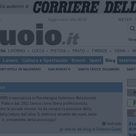
alla audience di
o
Aggiornato alle 08:00
METEO:
Vene
ISA
LIVORNO
LUCCA
PISTOIA
PRATO
FIRENZE
SIENA
A
Lavoro
Cultura e Spettacolo
Eventi
Sport
Blog
Intervi
NTOPOLI IN VALD'ARNO
SAN MINIATO
SANTA CROCE SULL'ARNO
SANT
sti
2009, si specializza in Psicoterapia Sistemico-Relazionale
 Prato e dal 2011 lavora come libera professionista.
 che le accade intorno, ha da sempre la passione della
Q
ella lettura dall’altra. Si definisce amante del mare, delle
 e, ovviamente, della psicologia!
Vedi tutti
A L
gli articoli del blog di Federica Giusti
di 
Scar