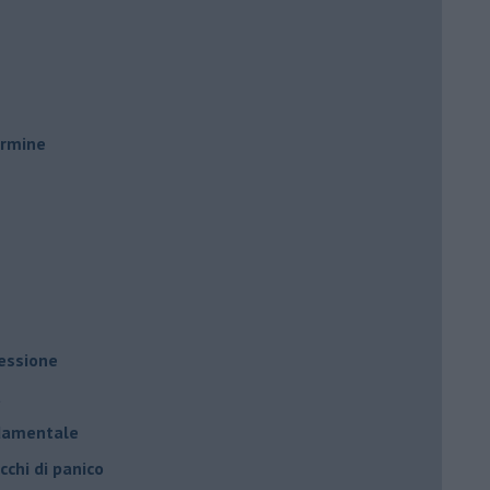
ermine
ressione
à
ndamentale
cchi di panico