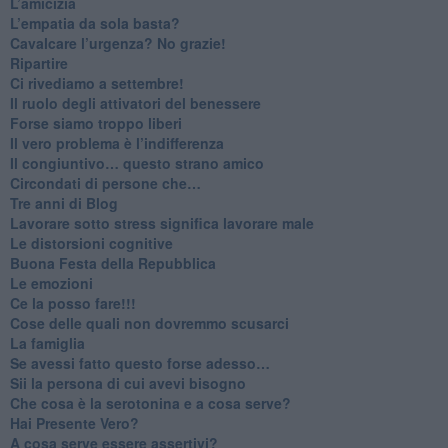
​L’amicizia
​L’empatia da sola basta?
​Cavalcare l’urgenza? No grazie!
Ripartire
​Ci rivediamo a settembre!
​Il ruolo degli attivatori del benessere
​Forse siamo troppo liberi
​Il vero problema è l’indifferenza
​Il congiuntivo… questo strano amico
​Circondati di persone che…
​Tre anni di Blog
​Lavorare sotto stress significa lavorare male
​Le distorsioni cognitive
​Buona Festa della Repubblica
Le emozioni
​Ce la posso fare!!!
​Cose delle quali non dovremmo scusarci
​La famiglia
​Se avessi fatto questo forse adesso…
​Sii la persona di cui avevi bisogno
Che cosa è la serotonina e a cosa serve?
​Hai Presente Vero?
A cosa serve essere assertivi?