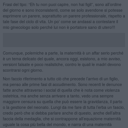
Frasi del tipo: “Eh tu non puoi capire, non hai figli”, sono all’ordine
del giorno e sono inconsistenti, come se solo avendone si potesse
esprimere un parere, soprattutto un parere professionale, rispetto a
tale fase del ciclo di vita. Un po' come se andassi a contestare il
mio ginecologo solo perché lui non è portatore sano di utero!!!
Comunque, polemiche a parte, la maternità è un affar serio perché
è un tema delicato del quale, ancora oggi, esistono, a mio avviso,
versioni falsate e poco realistiche, contro le quali le madri devono
scontrarsi ogni giorno.
Non faccio riferimento a tutto ciò che precede l’arrivo di un figlio,
ma penso alle prime fasi di accudimento. Sono recenti le denunce
fatte anche attraverso i social di quella che è nota come violenza
ostetrica, ma anche senza arrivare a tanto, vedo una sempre
maggiore censura su quella che può essere la gravidanza, il parto
o la gestione del neonato. Lungi da me fare di tutta l’erba un fascio,
credo però che si debba parlare anche di questo, anche dell’altra
faccia della medaglia, che si contrappone all’equazione maternità
uguale la cosa più bella del mondo, e narra di una maternità