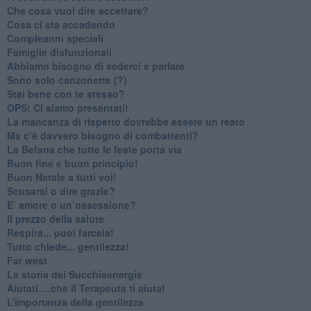
​Che cosa vuol dire accettare?
​Cosa ci sta accadendo
​Compleanni speciali
​Famiglie disfunzionali
​Abbiamo bisogno di sederci e parlare
Sono solo canzonette (?)
​Stai bene con te stesso?
​OPS! Ci siamo presentati!
​La mancanza di rispetto dovrebbe essere un reato
​Ma c’è davvero bisogno di combattenti?
​La Befana che tutte le feste porta via
Buon fine e buon principio!
​Buon Natale a tutti voi!
​Scusarsi o dire grazie?
​E’ amore o un’ossessione?
​Il prezzo della salute
​Respira... puoi farcela!
​Tutto chiede... gentilezza!
​Far west
​La storia dei Succhiaenergie
​Aiutati….che il Terapeuta ti aiuta!
​L’importanza della gentilezza