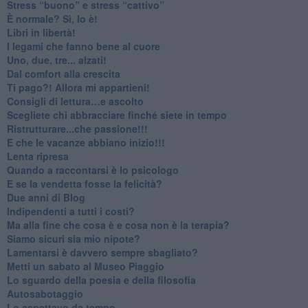
​Stress “buono” e stress “cattivo”
​È normale? Sì, lo è!
​Libri in libertà!
​I legami che fanno bene al cuore
Uno, due, tre... alzati!​
​Dal comfort alla crescita
​Ti pago?! Allora mi appartieni!​
​Consigli di lettura…e ascolto
​Scegliete chi abbracciare finché siete in tempo
​Ristrutturare...che passione!!!
​E che le vacanze abbiano inizio!!!
​Lenta ripresa
​Quando a raccontarsi è lo psicologo
​E se la vendetta fosse la felicità?
​Due anni di Blog
​Indipendenti a tutti i costi?
​Ma alla fine che cosa è e cosa non è la terapia?
​Siamo sicuri sia mio nipote?
​Lamentarsi è davvero sempre sbagliato?
​Metti un sabato al Museo Piaggio
​Lo sguardo della poesia e della filosofia
Autosabotaggio
​Lo aspettavo da tempo