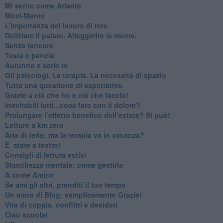
​Mi sento come Atlante
​Movi-Mente
​L’importanza del lavoro di rete
​Deliziare il palato. Alleggerire la mente.
​Senza rancore
​Testa e pancia
​Autunno e serie tv
​Gli psicologi. La terapia. La necessità di spazio
​Tutta una questione di aspettative.
​Grazie a ciò che ho e ciò che faccio!
​Inevitabili lutti...cosa fare con il dolore?
Prolungare l’effetto benefico dell’estate? Si può!
​Letture a km zero
​Aria di ferie: ma la terapia va in vacanza?
​E_state a teatro!
​Consigli di lettura estivi
​Stanchezza mentale: come gestirla
​A come Amico
​Se ami gli altri, prenditi il tuo tempo
​Un anno di Blog: semplicemente Grazie!
​Vita di coppia, conflitti e desideri
​Ciao scuola!