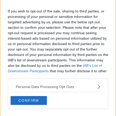
Vacanze a km zero
​Buone Vacan(si)e!
If you wish to opt-out of the sale, sharing to third parties, or
​Il lato positivo delle cose
processing of your personal or sensitive information for
​Storie antiche di tempi moderni
targeted advertising by us, please use the below opt-out
​Quello che alle mamme non dicono
section to confirm your selection. Please note that after your
Adultescenza
opt-out request is processed you may continue seeing
Homo imbecillis
interest-based ads based on personal information utilized by
​4 anni di Blog
us or personal information disclosed to third parties prior to
Quando il silenzio è aggressivo
your opt-out. You may separately opt-out of the further
​Il passato, questo conosciuto!
disclosure of your personal information by third parties on the
​Clima ballerino e sbalzi d’umore
IAB’s list of downstream participants. This information may
La maternità
also be disclosed by us to third parties on the
IAB’s List of
​L’uomo o l’orso?
Downstream Participants
that may further disclose it to other
Non hanno un amico a teatro​
third parties.
​Tutta una questione di rispetto
​Cose che ci esauriscono
Personal Data Processing Opt Outs
​Vespa che passione!
​Lasciate ai vostri figli il diritto di piangere
​Parole d’amore regalate al vento
CONFIRM
​Essere genitori di un adolescente
​Saper pazientare
​Giornata del Fiocchetto Lilla