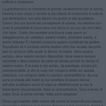
sofferta e complessa.
La gravidanza è un momento di grande cambiamento per la donna.
Cambia il suo corpo e cambia la sua libertà di movimento in tutte le
sue declinazioni, non solo fisiche ma anche di vita quotidiana.
Chiaro che una donna sia consapevole di questo, ma sembra non
ci sia la possibilità di raccontare una storia in cui non sei nient’altro
che felice. Credo che sarebbe una buona cosa avere un
atteggiamento più realistico: essere madre, diventare madre, è
anche faticoso! E i bambini possono essere complicati da gestire.
Soprattutto se il contesto anche medico oltre che sociale racconta
solo la versione nella quale la donna, la madre, deve esserci
sempre, deve essere sempre disponibile, deve essere sempre
reperibile e deve mettere da parte sé stessa perché ha deciso di
essere madre. E la cosa a mio avviso, da psicologa, ancora più
incomprensibile, è che le cose non vengono dette con questa
chiarezza, ma vengono dette in maniera contraddittoria: da una
parte si chiede alle madri di non smettere di essere donne,
dall’altra si attivano sensi di colpa se effettivamente si vive la
dimensione vita personale. Ecco la contraddizione. Ecco il senso di
colpa. Ecco la storia narrata “dalla parte sbagliata”.
Come ogni aspetto delle nostre vite anche la maternità può essere
stancante e faticosa, può essere dolorosa e può portare la donna a