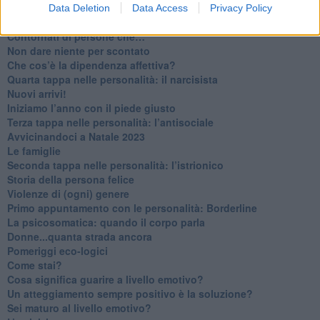
​Venerdì emozionalmente sostenibile
Data Deletion
Data Access
Privacy Policy
Ma ti ascolti?
Contornati di persone che…
Non dare niente per scontato
Che cos’è la dipendenza affettiva?
Quarta tappa nelle personalità: il narcisista
​Nuovi arrivi!
​Iniziamo l’anno con il piede giusto
​Terza tappa nelle personalità: l’antisociale
​Avvicinandoci a Natale 2023
Le famiglie
Seconda tappa nelle personalità: l’istrionico
​Storia della persona felice
Violenze di (ogni) genere
​Primo appuntamento con le personalità: Borderline
La psicosomatica: quando il corpo parla
Donne...quanta strada ancora
​Pomeriggi eco-logici
​Come stai?
Cosa significa guarire a livello emotivo?
​Un atteggiamento sempre positivo è la soluzione?
​Sei maturo al livello emotivo?