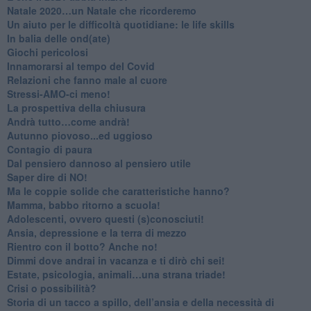
​Natale 2020…un Natale che ricorderemo
Un aiuto per le difficoltà quotidiane: le life skills
​In balia delle ond(ate)
Giochi pericolosi
Innamorarsi al tempo del Covid
​Relazioni che fanno male al cuore
​Stressi-AMO-ci meno!
​La prospettiva della chiusura
​Andrà tutto…come andrà!
Autunno piovoso...ed uggioso
​Contagio di paura
​Dal pensiero dannoso al pensiero utile
​Saper dire di NO!
​Ma le coppie solide che caratteristiche hanno?
​Mamma, babbo ritorno a scuola!
Adolescenti, ovvero questi (s)conosciuti!
Ansia, depressione e la terra di mezzo
​Rientro con il botto? Anche no!
Dimmi dove andrai in vacanza e ti dirò chi sei!
​Estate, psicologia, animali…una strana triade!
​Crisi o possibilità?
​Storia di un tacco a spillo, dell’ansia e della necessità di