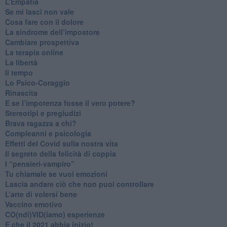
​L’Empatia
​Se mi lasci non vale
Cosa fare con il dolore
​La sindrome dell’impostore
​Cambiare prospettiva
La terapia online
La libertà
​Il tempo
​Lo Psico-Coraggio
Rinascita
​E se l’impotenza fosse il vero potere?
Stereotipi e pregiudizi
​Brava ragazza a chi?
​Compleanni e psicologia
Effetti del Covid sulla nostra vita
Il segreto della felicità di coppia
​I “pensieri-vampiro”
​Tu chiamale se vuoi emozioni
​Lascia andare ciò che non puoi controllare
L’arte di volersi bene
​Vaccino emotivo
CO(ndi)VID(iamo) esperienze
​E che il 2021 abbia inizio!