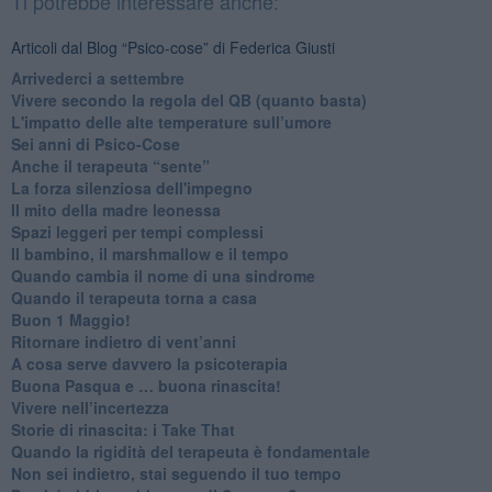
Ti potrebbe interessare anche:
Articoli dal Blog “Psico-cose” di Federica Giusti
​Arrivederci a settembre
​Vivere secondo la regola del QB (quanto basta)
​L'impatto delle alte temperature sull’umore
Sei anni di Psico-Cose
​Anche il terapeuta “sente”
​La forza silenziosa dell'impegno
​Il mito della madre leonessa
Spazi leggeri per tempi complessi
Il bambino, il marshmallow e il tempo
​Quando cambia il nome di una sindrome
​Quando il terapeuta torna a casa
​Buon 1 Maggio!
Ritornare indietro di vent’anni
​A cosa serve davvero la psicoterapia
​Buona Pasqua e … buona rinascita!
​Vivere nell’incertezza
​Storie di rinascita: i Take That
​Quando la rigidità del terapeuta è fondamentale
​Non sei indietro, stai seguendo il tuo tempo