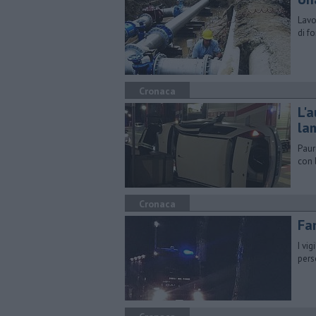
Lavo
di f
Cronaca
L'a
la
Paur
con 
Cronaca
Fa
I vi
pers