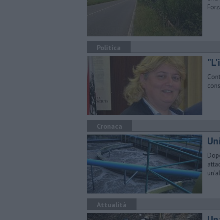
Forza
Politica
"L
Cont
cons
Cronaca
Un
Dopo
atta
un'al
Attualità
Un