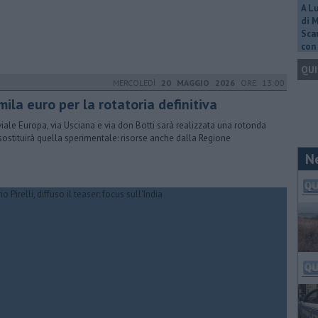
A L
di 
Scar
con 
QUI
MERCOLEDÌ
20 MAGGIO 2026
ORE 13:00
ila euro per la rotatoria definitiva
viale Europa, via Usciana e via don Botti sarà realizzata una rotonda
sostituirà quella sperimentale: risorse anche dalla Regione
N