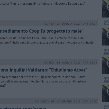
 Italia: "Punire i responsabili e tutelare il decoro e la sicurezza"
LUNEDÌ
03 LUGLIO 2017
ORE 14:14
'insediamento Coop fu progettato male"
roreplica della sindaca Ilaria Parrella alle critiche mossele dal
igliere Antichi, circa le opere accessorie al supermercato di Ponticelli
VENERDÌ
24 LUGLIO 2015
ORE 18:25
ione inquilini Valdarno: "Chiudiamo Arpat"
 la sentenza del processo sugli sversamenti in Usciana, il duro
cco dell'associazione: "Perché l'Ente dice una cosa e il Ministero
tra?"
DOMENICA
08 NOVEMBRE 2015
ORE 10:00
a giornata senz'acqua