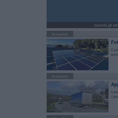
Attualità
Fo
Cont
temi
Attualità
Ap
Il pr
Citt