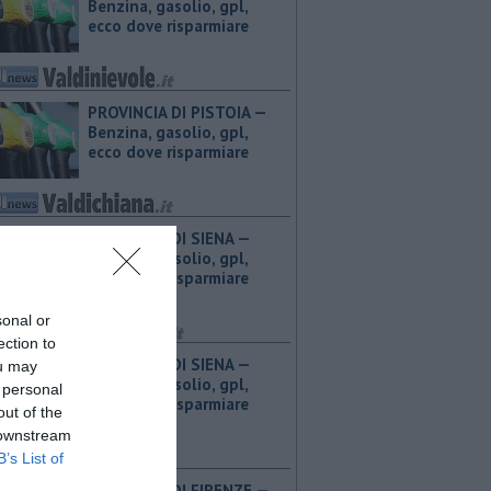
Benzina, gasolio, gpl,
ecco dove risparmiare
PROVINCIA DI PISTOIA — ​
Benzina, gasolio, gpl,
ecco dove risparmiare
PROVINCIA DI SIENA — ​
Benzina, gasolio, gpl,
ecco dove risparmiare
sonal or
ection to
PROVINCIA DI SIENA — ​
ou may
Benzina, gasolio, gpl,
 personal
ecco dove risparmiare
out of the
 downstream
B’s List of
PROVINCIA DI FIRENZE — ​