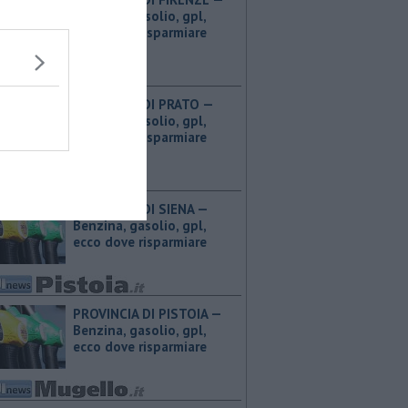
Benzina, gasolio, gpl,
ecco dove risparmiare
PROVINCIA DI PRATO — ​
Benzina, gasolio, gpl,
ecco dove risparmiare
PROVINCIA DI SIENA — ​
Benzina, gasolio, gpl,
ecco dove risparmiare
PROVINCIA DI PISTOIA — ​
Benzina, gasolio, gpl,
ecco dove risparmiare