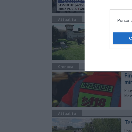
Attualità
Persona
Po
si
Per 
La p
l'in
Cronaca
Fin
mi
Pote
Mass
Attualità
Te
Una 