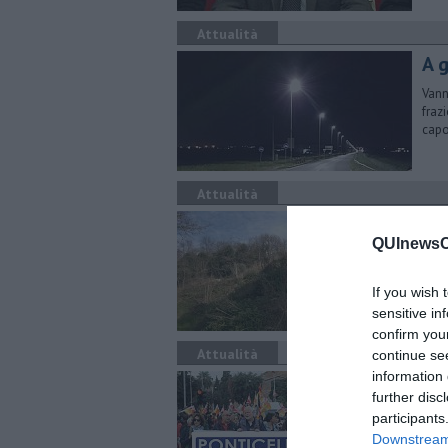
Attualità
A 
Vann
fraz
cap
Attualità
A f
QUInewsCu
Dall
ripul
If you wish 
sensitive in
confirm you
Attualità
continue se
information 
Pon
further disc
Saba
participants
fraz
Downstream 