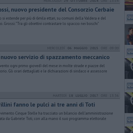
MERCOLEDÌ
29 OTTOBRE 2014
ORE 13:54
ossi, nuovo presidente del Consorzio Cerbaie
ito si estende per più di 6mila ettari, su comuni della Valdera e del
o. Grossi: "Tra gli obiettivi contrastare lo spaccio nei boschi"
MERCOLEDÌ
06 MAGGIO 2015
ORE 09:00
 nuovo servizio di spazzamento meccanico
rvento ogni primo giovedì del mese in molte strade e piazze del
torio. Gli orari dettagliati e le dichiarazioni di sindaco e assessore
MARTEDÌ
18 LUGLIO 2017
ORE 13:36
rillini fanno le pulci ai tre anni di Toti
ovimento Cinque Stelle ha tracciato un bilancio dell'amministrazione
ata da Gabriele Toti, con alla mano il suo programma elettorale