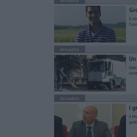
Attualità
Gr
Il s
Cuoi
Attualità
Un
Inte
terri
Attualità
I g
Il M
guid