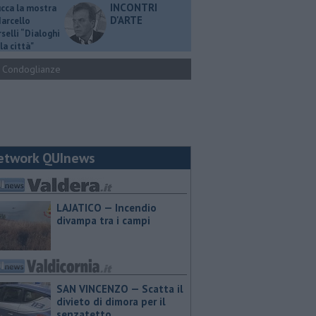
INCONTRI
ucca la mostra
D'ARTE
Marcello
selli “Dialoghi
la città"
Condoglianze
etwork QUInews
LAJATICO — Incendio
divampa tra i campi
SAN VINCENZO — Scatta il
divieto di dimora per il
senzatetto