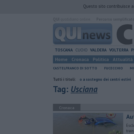
Questo sito contribuisce 
QUI
quotidiano online.
Percorso semplificat
TOSCANA
CUOIO
VALDERA
VOLTERRA
P
Home
Cronaca
Politica
Attualità
CASTELFRANCO DI SOTTO
FUCECCHIO
MO
rimentale
Oltre 7mila euro a sostegno dei centri estivi
Tutti i titoli:
Buoni scuol
Tag:
Usciana
Cronaca
Au
Escl
trai