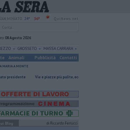
24°
36°
SAN MINIATO
QuiNews.net
ato
08 Agosto 2026
REZZO
GROSSETO
MASSA CARRARA
ste
Animali
Pubblicità
Contatti
A MARIA A MONTE
Vie e piazze più pulite, ecco il piano sperimentale
Oltre 7mila euro
ui Blog
di Riccardo Ferrucci