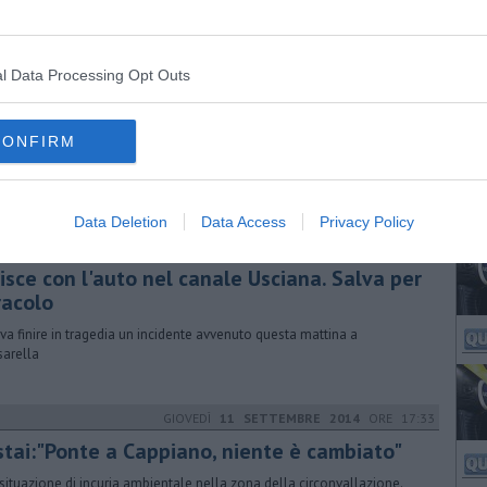
GIOVEDÌ
02 APRILE 2015
ORE 22:50
l Data Processing Opt Outs
nte Mediceo di Cappiano, parte la
stemazione
CONFIRM
7 giorni stop al traffico veicolare, accesso consentito solo ai pedoni.
avimentazione in pietra necessita di manutenzione. E anche
tonaco
Data Deletion
Data Access
Privacy Policy
LUNEDÌ
23 DICEMBRE 2013
ORE 13:56
isce con l'auto nel canale Usciana. Salva per
racolo
va finire in tragedia un incidente avvenuto questa mattina a
arella
GIOVEDÌ
11 SETTEMBRE 2014
ORE 17:33
stai:"Ponte a Cappiano, niente è cambiato"
situazione di incuria ambientale nella zona della circonvallazione.