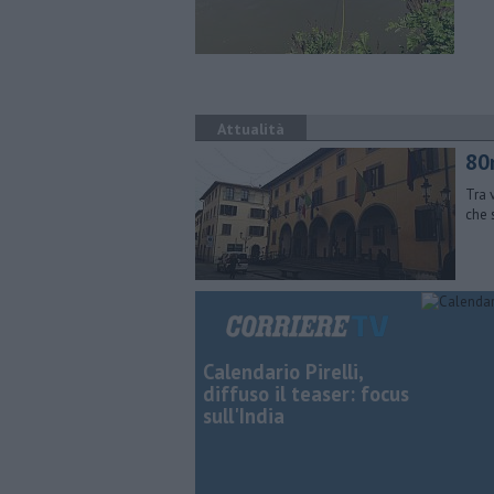
Attualità
80m
Tra 
che 
Calendario Pirelli,
diffuso il teaser: focus
sull'India