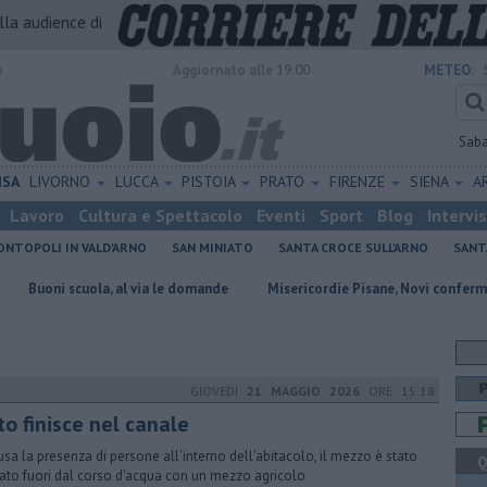
alla audience di
o
Aggiornato alle 19:00
METEO:
Sab
ISA
LIVORNO
LUCCA
PISTOIA
PRATO
FIRENZE
SIENA
A
Lavoro
Cultura e Spettacolo
Eventi
Sport
Blog
Intervi
NTOPOLI IN VALD'ARNO
SAN MINIATO
SANTA CROCE SULL'ARNO
SANT
a, al via le domande
Misericordie Pisane, Novi confermato presidente
GIOVEDÌ
21 MAGGIO 2026
ORE 15:18
to finisce nel canale
usa la presenza di persone all'interno dell'abitacolo, il mezzo è stato
Q
nato fuori dal corso d'acqua con un mezzo agricolo