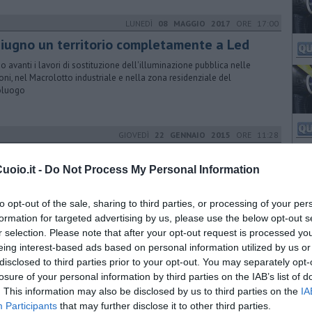
LUNEDÌ
08 MAGGIO 2017
ORE 17:00
giugno un territorio completamente a Led
o avanti i lavori di sostituzione dell'illuminazione pubblica nelle
ioni, nel Macrolotto industriale e nella zona residenziale del
oluogo
GIOVEDÌ
22 GENNAIO 2015
ORE 11:28
ebbraio inizio lavori in via Costa Impietrata
oio.it -
Do Not Process My Personal Information
a Regione 48 mila euro per la messa in sicurezza della zona e la
itura del tratto stradale a valle. Toti: "Presto altri interventi"
to opt-out of the sale, sharing to third parties, or processing of your per
formation for targeted advertising by us, please use the below opt-out s
r selection. Please note that after your opt-out request is processed y
VENERDÌ
07 OTTOBRE 2016
ORE 14:41
eing interest-based ads based on personal information utilized by us or
disclosed to third parties prior to your opt-out. You may separately opt-
ticelli in piazza
losure of your personal information by third parties on the IAB’s list of
to mattina manifestazione di protesta degli abitanti della popolosa
. This information may also be disclosed by us to third parties on the
IA
ione di Santa Maria a Monte. Si chiedono tante cose
Participants
that may further disclose it to other third parties.