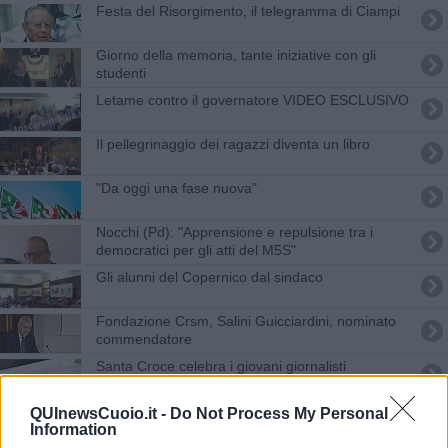
Festa del Risorgimento, il telegramma di Ciampi
Giorno della memoria, tante iniziative con gli
studenti
Letame contro il governatore VIDEO ESCLUSIVO
Il pellegrinaggio dei ragazzi diventa un libro
"Da oggi una fase nuova"
Nocchi (Pd): "Apprensione e repulsione tra i
democratici per gli atti del M5S"
Gli alunni del Copernico dal sindaco
Fondazione Crsm, Salini Guicciardini, nominato
commendatore
Santa Croce celebra i giovani giornalisti
Scrutatori, precedenza ai disoccupati
QUInewsCuoio.it -
Do Not Process My Personal
Information