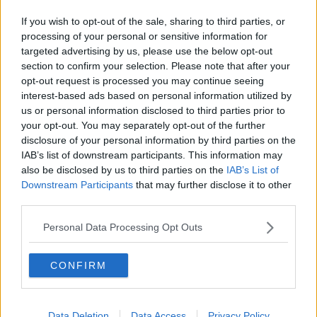
Da Pisa a Roma per dire "Mai più fascismi"
If you wish to opt-out of the sale, sharing to third parties, or
Giampiero Maioli cavaliere del lavoro
processing of your personal or sensitive information for
targeted advertising by us, please use the below opt-out
section to confirm your selection. Please note that after your
Scuole, aziende e banche si incontrano
opt-out request is processed you may continue seeing
interest-based ads based on personal information utilized by
Artigianato, a fianco di Mancini Comuni e Regione
us or personal information disclosed to third parties prior to
your opt-out. You may separately opt-out of the further
Patrick Zaki cittadino onorario di Santa Croce
disclosure of your personal information by third parties on the
IAB’s list of downstream participants. This information may
Festa dell'Arma, risultati ed encomi
also be disclosed by us to third parties on the
IAB’s List of
Downstream Participants
that may further disclose it to other
I mondiali del 1982 raccontati da Federico buffa
third parties.
Un premio per Lorenzo, Alfiere del Lavoro
Personal Data Processing Opt Outs
Regionali, Mazzeo fa tappa in Valdera
CONFIRM
Il partigiano di Orentano ricordato a Roma
Data Deletion
Data Access
Privacy Policy
Il consiglio contro il mausoleo a Graziani