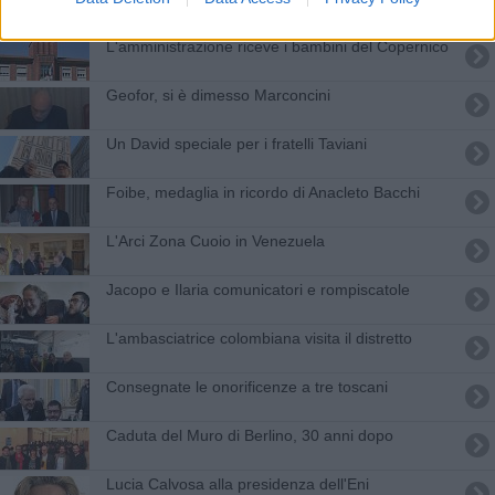
L'amministrazione riceve i bambini del Copernico
Geofor, si è dimesso Marconcini
Un David speciale per i fratelli Taviani
Foibe, medaglia in ricordo di Anacleto Bacchi
L'Arci Zona Cuoio in Venezuela
Jacopo e Ilaria comunicatori e rompiscatole
L'ambasciatrice colombiana visita il distretto
Consegnate le onorificenze a tre toscani
Caduta del Muro di Berlino, 30 anni dopo
Lucia Calvosa alla presidenza dell'Eni