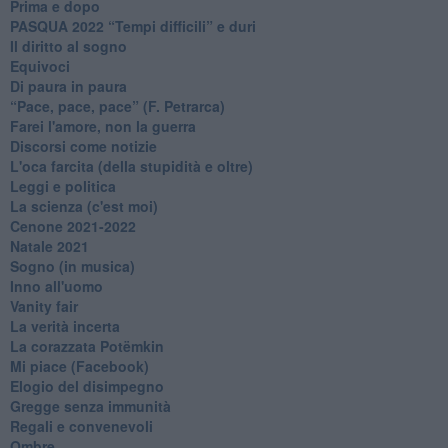
Prima e dopo
​PASQUA 2022 “Tempi difficili” e duri
Il diritto al sogno
Equivoci
Di paura in paura
​“Pace, pace, pace” (F. Petrarca)
Farei l'amore, non la guerra
Discorsi come notizie
L'oca farcita (della stupidità e oltre)
Leggi e politica
La scienza (c'est moi)
Cenone 2021-2022
Natale 2021
Sogno (in musica)
Inno all'uomo
Vanity fair
La verità incerta
La corazzata Potëmkin
Mi piace (Facebook)
Elogio del disimpegno
Gregge senza immunità
Regali e convenevoli
Ombre