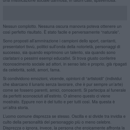
Nessun complotto. Nessuna oscura manovra poteva ottenere un
così perfetto risultato. È stato facile e perversamente “naturale”.
Sono proposti all’ammirazione i campioni dello sport, cantanti,
presentatori tivvù, politici sull’onda della notorietà, personaggi di
successo, sia quando esprimono un talento, sia quando sono
ciarlatani o pessimi esempi educativi. Si trova giusto conferire
riconoscimento sociale ad attori, in senso lato e proprio, già ripagati
da celebrità, soldi, amori, fama.
Si condividono emozioni, vicende, opinioni di “artistoidi” (individui
che sbarcano il lunario senza lavorare, che è pur sempre un’arte)
come se fossero parenti, amici, conoscenti. Si partecipa al funerale
da perfetti sconosciuti all’estinto. O almeno questo ci viene
mostrato. Eppure non è del tutto e per tutti così. Ma questa è
un’altra storia.
L’uomo comune disprezza se stesso. Oscilla e si divide tra invidia e
culto della personalità del personaggio più o meno celebre.
Disprezza o ignora, invece, la persona che eroicamente affronta la