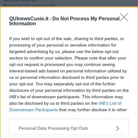
Nostalgia del sangue blu
Teste calde
Non avere e non essere
QUInewsCuoio.it -
Do Not Process My Personal
Information
Armiamoci e... avviatevi
Da Capodanno a Carnevale
Schizzi di fango
If you wish to opt-out of the sale, sharing to third parties, or
Sor-riso amaro
processing of your personal or sensitive information for
Fine anno al ristorante
targeted advertising by us, please use the below opt-out
La festa di Capodanno
section to confirm your selection. Please note that after your
Natale 2024
opt-out request is processed you may continue seeing
Re e regnanti
interest-based ads based on personal information utilized by
A noi interessa il dito non la luna
us or personal information disclosed to third parties prior to
Come rubare allo stato e vivere felici
your opt-out. You may separately opt-out of the further
Una performance
disclosure of your personal information by third parties on the
Il compagno
IAB’s list of downstream participants. This information may
​Io (allo specchio)
also be disclosed by us to third parties on the
IAB’s List of
Tramonto
Downstream Participants
that may further disclose it to other
Passato, presente, futuro
La virtù del non fare
third parties.
Il giorno dei saldi
L'ultimo post
Personal Data Processing Opt Outs
Leggendo l'Eneide