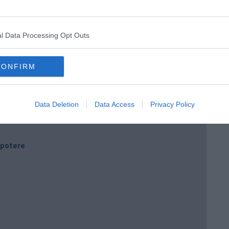
l Data Processing Opt Outs
CONFIRM
Data Deletion
Data Access
Privacy Policy
i potere