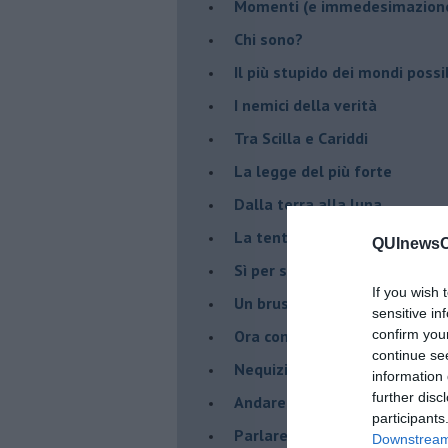
Momenti (e immedesimazion
Chi sono?
Il più stupido dei mondi possib
I nemici della verità
Tra Scilla e Cariddi
La legge del più forte
Dalla terra alla luna
La tentazione
QUInewsCu
​Sì per sempre? O no al mom
If you wish 
Un brusco risveglio
sensitive in
Ora come allora
confirm you
continue se
Nequizia
information 
further disc
Andare oltre lo specchio
participants
Parlare con la televisione
Downstream 