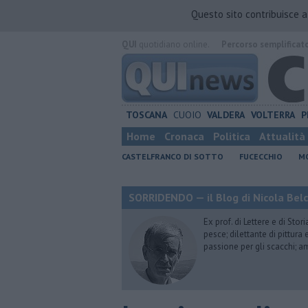
Questo sito contribuisce 
QUI
quotidiano online.
Percorso semplificat
TOSCANA
CUOIO
VALDERA
VOLTERRA
P
Home
Cronaca
Politica
Attualità
CASTELFRANCO DI SOTTO
FUCECCHIO
MO
SORRIDENDO — il Blog di Nicola Belc
Ex prof. di Lettere e di Sto
pesce; dilettante di pittura
passione per gli scacchi; a