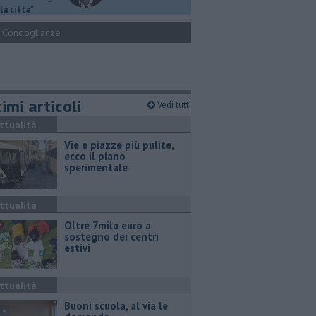
la città"
Condoglianze
imi articoli
Vedi tutti
ttualità
Vie e piazze più pulite,
ecco il piano
sperimentale
ttualità
Oltre 7mila euro a
sostegno dei centri
estivi
ttualità
Buoni scuola, al via le