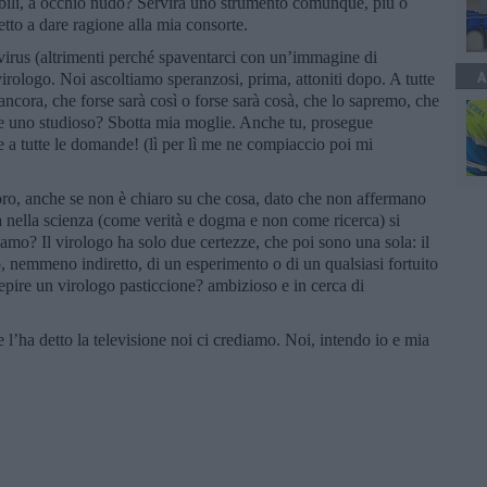
isibili, a occhio nudo? Servirà uno strumento comunque, più o
tto a dare ragione alla mia consorte.
 virus (altrimenti perché spaventarci con un’immagine di
A
 virologo. Noi ascoltiamo speranzosi, prima, attoniti dopo. A tutte
cora, che forse sarà così o forse sarà cosà, che lo sapremo, che
re uno studioso? Sbotta mia moglie. Anche tu, prosegue
e a tutte le domande! (lì per lì me ne compiaccio poi mi
loro, anche se non è chiaro su che cosa, dato che non affermano
cia nella scienza (come verità e dogma e non come ricerca) si
amo? Il virologo ha solo due certezze, che poi sono una sola: il
o, nemmeno indiretto, di un esperimento o di un qualsiasi fortuito
epire un virologo pasticcione? ambizioso e in cerca di
e l’ha detto la televisione noi ci crediamo. Noi, intendo io e mia