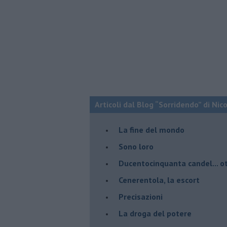
Articoli dal Blog “Sorridendo” di Nic
La fine del mondo
Sono loro
Ducentocinquanta candel... ot
Cenerentola, la escort
Precisazioni
La droga del potere