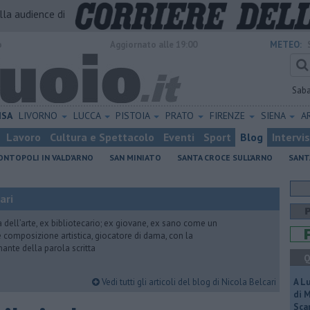
alla audience di
o
Aggiornato alle 19:00
METEO:
Sab
ISA
LIVORNO
LUCCA
PISTOIA
PRATO
FIRENZE
SIENA
A
Lavoro
Cultura e Spettacolo
Eventi
Sport
Blog
Intervi
NTOPOLI IN VALD'ARNO
SAN MINIATO
SANTA CROCE SULL'ARNO
SANT
ari
ria dell’arte, ex bibliotecario; ex giovane, ex sano come un
 e composizione artistica, giocatore di dama, con la
mante della parola scritta
Q
Vedi tutti gli articoli del blog di Nicola Belcari
A L
di 
Scar