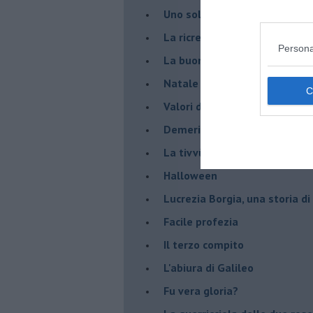
Uno solo al comando?
La ricreazione è finita
Persona
La buona notizia
Natale con l'elmetto
Valori dubbi miti fasulli
Demeritocrazia
La tivvù pallonara
Halloween
​Lucrezia Borgia, una storia d
Facile profezia
Il terzo compito
L'abiura di Galileo
Fu vera gloria?