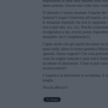
responsabili di tante altre malattie sono v
meno potente. Ancora una volta sono costre
D’altronde ci hanno mostrato l’aspetto del
fantasia?) Segue l’intervista all’esperto, al
le domande risponde che non lo sappiamo an
non si può dire, ecc. ecc. Perché scomoda
rivolgendosi a me, avresti potuto risponder
domando: ma è complimento?).
Càpita anche che gli esperti discutano tra 
quasi nulla, allora la nostra granitica fidu
sgretola. Siamo esigenti! Che cosa pretendi
virus ha origine naturale e pure non è frutt
accidente di laboratorio. Come si può conc
riconoscimenti?
L’esperto e la televisione lo escludono. E s
moglie.
Nicola Belcari