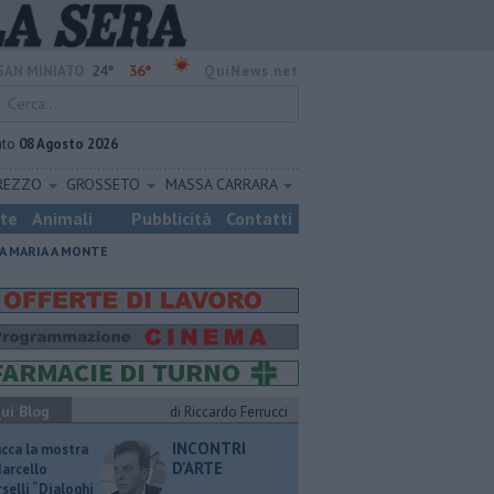
24°
36°
SAN MINIATO
QuiNews.net
ato
08 Agosto 2026
REZZO
GROSSETO
MASSA CARRARA
ste
Animali
Pubblicità
Contatti
A MARIA A MONTE
ui Blog
di Riccardo Ferrucci
INCONTRI
ucca la mostra
D'ARTE
Marcello
selli “Dialoghi