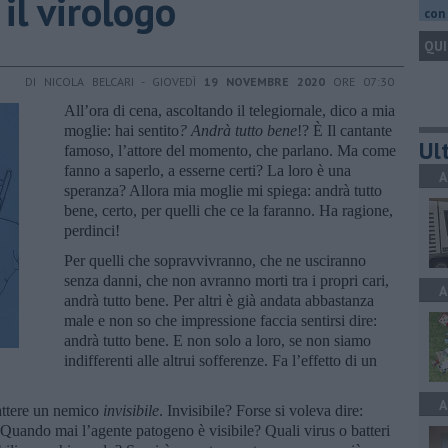
 il virologo
con 
QUI
DI NICOLA BELCARI - GIOVEDÌ
19 NOVEMBRE 2020
ORE 07:30
All’ora di cena, ascoltando il telegiornale, dico a mia
moglie: hai sentito
? Andrà tutto
bene
!? È Il cantante
Ult
famoso, l’attore del momento, che parlano. Ma come
fanno a saperlo, a esserne certi? La loro è una
A
speranza? Allora mia moglie mi spiega: andrà tutto
bene, certo, per quelli che ce la faranno. Ha ragione,
perdinci!
Per quelli che sopravvivranno, che ne usciranno
senza danni, che non avranno morti tra i propri cari,
A
andrà tutto bene. Per altri è già andata abbastanza
male e non so che impressione faccia sentirsi dire:
andrà tutto bene. E non solo a loro, se non siamo
indifferenti alle altrui sofferenze. Fa l’effetto di un
A
attere un nemico
invisibile
. Invisibile? Forse si voleva dire:
 Quando mai l’agente patogeno è visibile? Quali virus o batteri