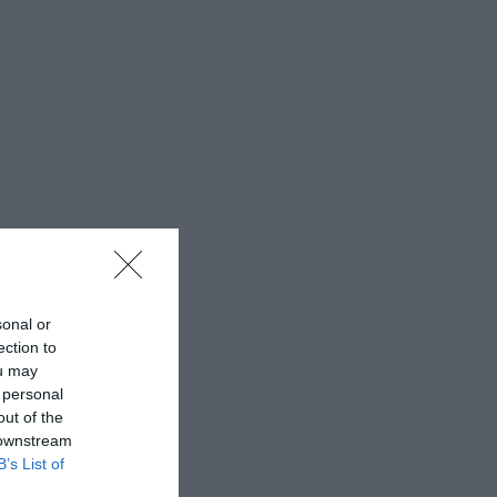
sonal or
ection to
ou may
 personal
out of the
 downstream
B’s List of