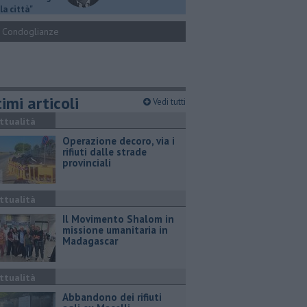
la città"
Condoglianze
imi articoli
Vedi tutti
ttualità
Operazione decoro, via i
rifiuti dalle strade
provinciali
ttualità
Il Movimento Shalom in
missione umanitaria in
Madagascar
ttualità
Abbandono dei rifiuti