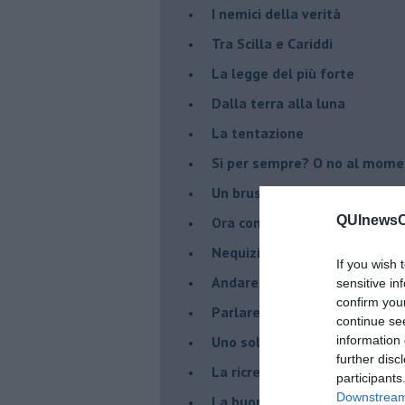
I nemici della verità
Tra Scilla e Cariddi
La legge del più forte
Dalla terra alla luna
La tentazione
​Sì per sempre? O no al mom
Un brusco risveglio
QUInewsCu
Ora come allora
Nequizia
If you wish 
Andare oltre lo specchio
sensitive in
confirm you
Parlare con la televisione
continue se
Uno solo al comando?
information 
further disc
La ricreazione è finita
participants
Downstream 
La buona notizia