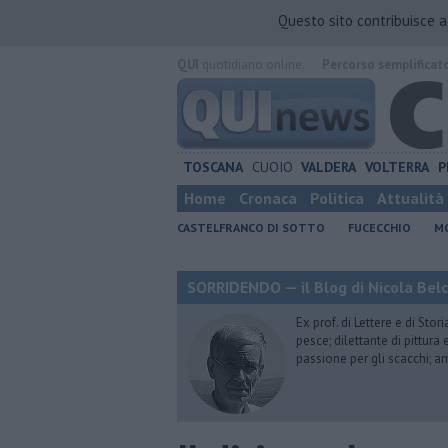
Questo sito contribuisce 
QUI
quotidiano online.
Percorso semplificat
TOSCANA
CUOIO
VALDERA
VOLTERRA
P
Home
Cronaca
Politica
Attualità
CASTELFRANCO DI SOTTO
FUCECCHIO
MO
SORRIDENDO — il Blog di Nicola Belc
Ex prof. di Lettere e di Sto
pesce; dilettante di pittura
passione per gli scacchi; a