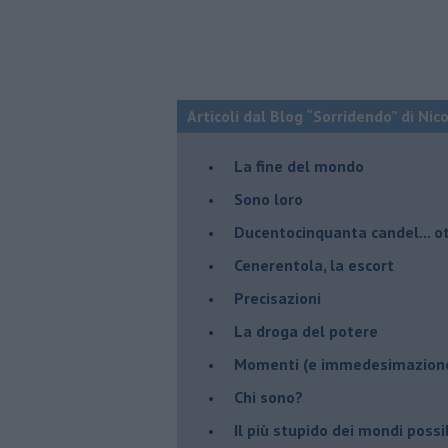
Articoli dal Blog “Sorridendo” di Nic
La fine del mondo
Sono loro
Ducentocinquanta candel... ot
Cenerentola, la escort
Precisazioni
La droga del potere
Momenti (e immedesimazion
Chi sono?
Il più stupido dei mondi possib