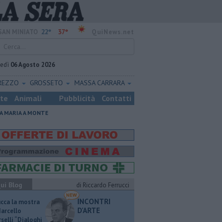
22°
37°
SAN MINIATO
QuiNews.net
vedì
06 Agosto 2026
REZZO
GROSSETO
MASSA CARRARA
ste
Animali
Pubblicità
Contatti
A MARIA A MONTE
ui Blog
di Riccardo Ferrucci
INCONTRI
ucca la mostra
D'ARTE
Marcello
selli “Dialoghi