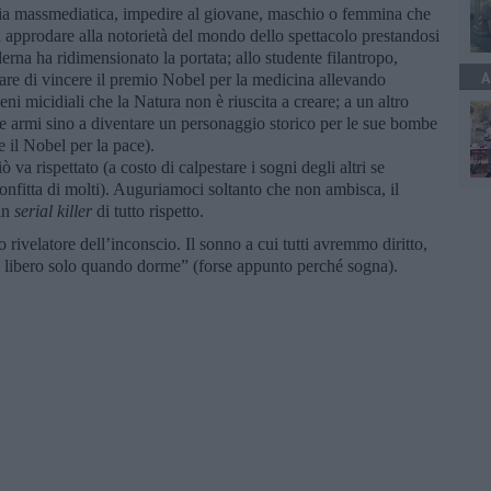
fia massmediatica, impedire al giovane, maschio o femmina che
, di approdare alla notorietà del mondo dello spettacolo prestandosi
rna ha ridimensionato la portata; allo studente filantropo,
A
are di vincere il premio Nobel per la medicina allevando
geni micidiali che la Natura non è riuscita a creare; a un altro
 le armi sino a diventare un personaggio storico per le sue bombe
e il Nobel per la pace).
ò va rispettato (a costo di calpestare i sogni degli altri se
confitta di molti). Auguriamoci soltanto che non ambisca, il
 un
serial killer
di tutto rispetto.
 rivelatore dell’inconscio. Il sonno a cui tutti avremmo diritto,
libero solo quando dorme” (forse appunto perché sogna).