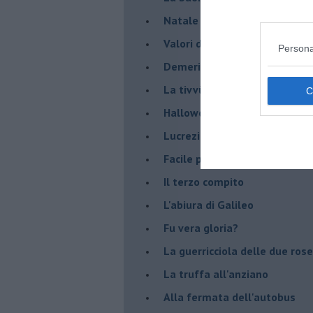
Natale con l'elmetto
Valori dubbi miti fasulli
Persona
Demeritocrazia
La tivvù pallonara
Halloween
​Lucrezia Borgia, una storia d
Facile profezia
Il terzo compito
L'abiura di Galileo
Fu vera gloria?
La guerricciola delle due rose
La truffa all'anziano
Alla fermata dell'autobus