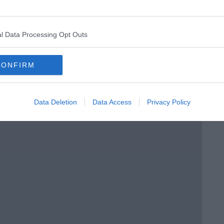
l Data Processing Opt Outs
CONFIRM
i potere
Data Deletion
Data Access
Privacy Policy