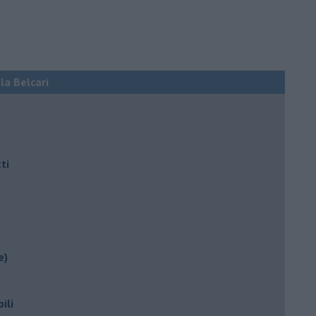
ola Belcari
ti
e)
ili