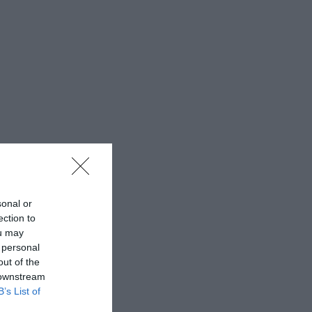
sonal or
ection to
ou may
 personal
out of the
 downstream
B’s List of