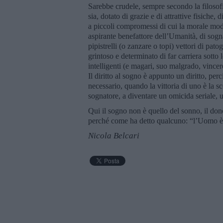
Sarebbe crudele, sempre secondo la filoso
sia, dotato di grazie e di attrattive fisiche
a piccoli compromessi di cui la morale mode
aspirante benefattore dell’Umanità, di sogn
pipistrelli (o zanzare o topi) vettori di pato
grintoso e determinato di far carriera sotto
intelligenti (e magari, suo malgrado, vincer
Il diritto al sogno è appunto un diritto, perci
necessario, quando la vittoria di uno è la s
sognatore, a diventare un omicida seriale,
Qui il sogno non è quello del sonno, il dono
perché come ha detto qualcuno: “l’Uomo è 
Nicola Belcari