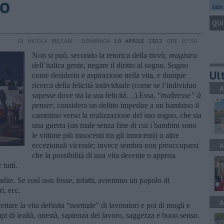
no
con 
QUI
DI NICOLA BELCARI - DOMENICA
10 APRILE 2022
ORE 07:30
Non si può, secondo la retorica della tivvù,
magistra
dell’italica gente, negare il diritto al sogno. Sogno
Ult
come desiderio e aspirazione nella vita, e dunque
ricerca della felicità individuale (come se l’individuo
A
sapesse dove sta la sua felicità…).Essa, “
maîtresse” à
penser
, considera un delitto impedire a un bambino il
cammino verso la realizzazione del suo sogno, che sia
una guerra (un male senza fine di cui i bambini sono
le vittime più innocenti tra gli innocenti) o altre
eccezionali vicende; invece sembra non preoccuparsi
A
che la possibilità di una vita decente o appena
tutti.
dite. Se così non fosse, infatti, avremmo un popolo di
rl, ecc.
A
tare la vita definita “normale” di lavoratori e poi di mogli e
mpi di lealtà, onestà, sapienza del lavoro, saggezza e buon senso.