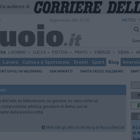
alla audience di
o
Aggiornato alle 15:10
METEO:
Gio
ISA
LIVORNO
LUCCA
PISTOIA
PRATO
FIRENZE
SIENA
A
Lavoro
Cultura e Spettacolo
Eventi
Sport
Blog
Intervi
NTOPOLI IN VALD'ARNO
SAN MINIATO
SANTA CROCE SULL'ARNO
SANT
ari
ria dell’arte, ex bibliotecario; ex giovane, ex sano come un
 e composizione artistica, giocatore di dama, con la
mante della parola scritta
Q
Vedi tutti gli articoli del blog di Nicola Belcari
A L
di 
Scar