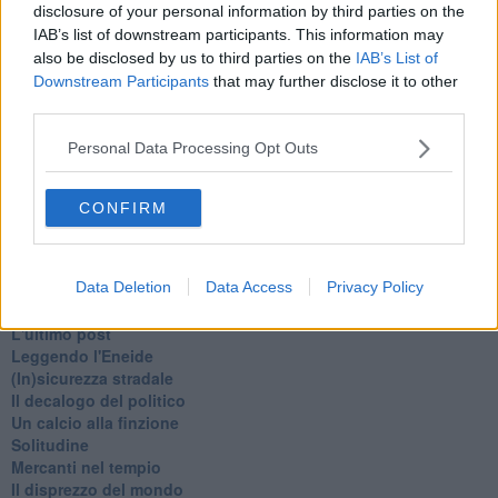
disclosure of your personal information by third parties on the
Sor-riso amaro
IAB’s list of downstream participants. This information may
Fine anno al ristorante
also be disclosed by us to third parties on the
IAB’s List of
La festa di Capodanno
Downstream Participants
that may further disclose it to other
Natale 2024
third parties.
Re e regnanti
A noi interessa il dito non la luna
Personal Data Processing Opt Outs
Come rubare allo stato e vivere felici
Una performance
Il compagno
CONFIRM
​Io (allo specchio)
Tramonto
Passato, presente, futuro
Data Deletion
Data Access
Privacy Policy
La virtù del non fare
Il giorno dei saldi
L'ultimo post
Leggendo l'Eneide
​(In)sicurezza stradale
Il decalogo del politico
Un calcio alla finzione
Solitudine
Mercanti nel tempio
Il disprezzo del mondo