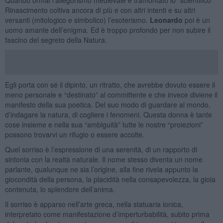
Rinascimento coltiva ancora di più e con altri intenti e su altri
versanti (mitologico e simbolico) l’esoterismo.
Leonardo
poi è un
uomo amante dell’enigma. Ed è troppo profondo per non subire il
fascino del segreto della Natura.
Egli porta con sé il dipinto, un ritratto, che avrebbe dovuto essere il
meno personale e “destinato” al committente e che invece diviene il
manifesto della sua poetica. Del suo modo di guardare al mondo,
d’indagare la natura, di cogliere i fenomeni. Questa donna è tante
cose insieme e nella sua “ambiguità” tutte le nostre “proiezioni”
possono trovarvi un rifugio o essere accolte.
Quel sorriso è l’espressione di una serenità, di un rapporto di
sintonia con la realtà naturale. Il nome stesso diventa un nome
parlante, qualunque ne sia l’origine, alla fine rivela appunto la
giocondità della persona, la placidità nella consapevolezza, la gioia
contenuta, lo splendore dell’anima.
Il sorriso è apparso nell’arte greca, nella statuaria ionica,
interpretato come manifestazione d’imperturbabilità, subito prima