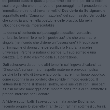
del periodo classico quasi a prepararne il terreno, poi torna nelle
sculture gotiche che umanizzano i personaggi, ma il precedente più
immediato e diretto si trova nei volti di
Desiderio da Settignan
o e
soprattutto nella “Dama col mazzolino” del suo maestro Verrocchio
che somiglia anche nella posizione delle braccia. Ma nella
Gioconda diventa imperscrutabile.
La donna si confonde col paesaggio acquatico, verdastro,
umbratile, femminile e ne è il
genius loci
, più che una madre
singola (nel ricordo che diviene un’“ossessione”? Freud) pare
un’immagine di donna che personifica la Natura, la madre
universale. Perché la natura ci sorride. E il suo sorriso è una
carezza. È lo stato d’animo della sua perfezione.
Dalì
scherzava da uomo d’altri tempi in cui fingeva di calarsi. La
“Gioconda”, scrisse, ha un aspetto materno e provoca ripulsa
perché fa l’effetto di trovare la propria madre in un luogo pubblico,
come scoprirla in un bordello che sorride in modo equivoco. Il
virtuosista istrione si ritrasse, inoltre, nelle sue vesti con i suoi baffi
all’insù mentre maneggia delle monete con l’ironia di chi ammette il
proprio interesse per il denaro.
A “ridere sotto i baffi” l’aveva condannata anche
Duchamp
,
facendo proprio lo sberleffo infantile con raffinati sottintesi culturali.