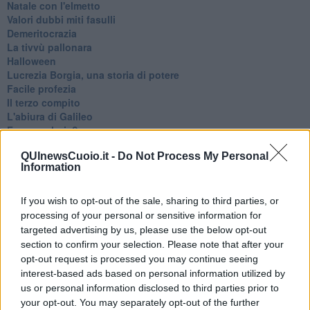
Natale con l'elmetto
Valori dubbi miti fasulli
Demeritocrazia
La tivvù pallonara
Halloween
​Lucrezia Borgia, una storia di potere
Facile profezia
Il terzo compito
L'abiura di Galileo
Fu vera gloria?
La guerricciola delle due rose
QUInewsCuoio.it -
Do Not Process My Personal
La truffa all'anziano
Information
Alla fermata dell'autobus
La repressione sessuale per sentito dire
Diseducazione televisiva e inerzia della politica
If you wish to opt-out of the sale, sharing to third parties, or
Foto storica
processing of your personal or sensitive information for
Esequie solenni
targeted advertising by us, please use the below opt-out
Nostalgia del sangue blu
section to confirm your selection. Please note that after your
Teste calde
opt-out request is processed you may continue seeing
Non avere e non essere
interest-based ads based on personal information utilized by
Armiamoci e... avviatevi
us or personal information disclosed to third parties prior to
Da Capodanno a Carnevale
your opt-out. You may separately opt-out of the further
Schizzi di fango