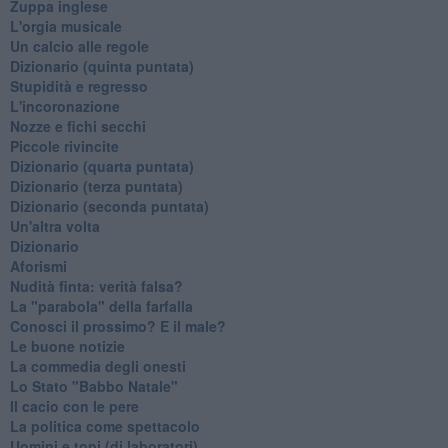
Zuppa inglese
L'orgia musicale
Un calcio alle regole
Dizionario (quinta puntata)
Stupidità e regresso
L'incoronazione
Nozze e fichi secchi
Piccole rivincite
​Dizionario (quarta puntata)
​Dizionario (terza puntata)
​Dizionario (seconda puntata)
Un'altra volta
Dizionario
Aforismi
Nudità finta: verità falsa?
La "parabola" della farfalla
Conosci il prossimo? E il male?
Le buone notizie
La commedia degli onesti
Lo Stato "Babbo Natale"
Il cacio con le pere
La politica come spettacolo
Uomini e topi (di laboratori)