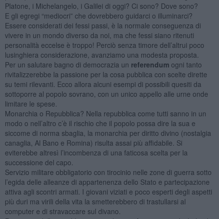
Platone, i Michelangelo, i Galilei di oggi? Ci sono? Dove sono?
E gli egregi “mediocri” che dovrebbero guidarci o illuminarci?
Essere considerati dei fessi passi, è la normale conseguenza di
vivere in un mondo diverso da noi, ma che fessi siano ritenuti
personalità eccelse è troppo! Perciò senza timore dell’altrui poco
lusinghiera considerazione, avanziamo una modesta proposta.
Per un salutare bagno di democrazia un
referendum
ogni tanto
rivitalizzerebbe la passione per la cosa pubblica con scelte dirette
su temi rilevanti. Ecco allora alcuni esempi di possibili quesiti da
sottoporre al popolo sovrano, con un unico appello alle urne onde
limitare le spese.
Monarchia o Repubblica? Nella repubblica come tutti sanno in un
modo o nell’altro c’è il rischio che il popolo possa dire la sua e
siccome di norma sbaglia, la monarchia per diritto divino (nostalgia
canaglia, Al Bano e Romina) risulta assai più affidabile. Si
eviterebbe altresì l’incombenza di una faticosa scelta per la
successione del capo.
Servizio militare obbligatorio con tirocinio nelle zone di guerra sotto
l’egida delle alleanze di appartenenza dello Stato e partecipazione
attiva agli scontri armati. I giovani viziati e poco esperti degli aspetti
più duri ma virili della vita la smetterebbero di trastullarsi al
computer e di stravaccare sul divano.