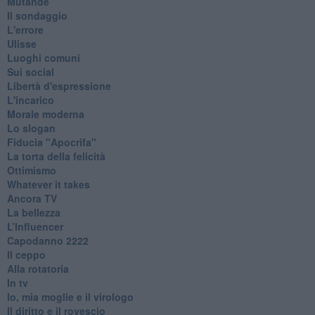
Mutande
Il sondaggio
L'errore
Ulisse
Luoghi comuni
Sui social
Libertà d'espressione
L'incarico
Morale moderna
Lo slogan
Fiducia "Apocrifa"
La torta della felicità
Ottimismo
Whatever it takes
Ancora TV
La bellezza
L’Influencer
​Capodanno 2222
Il ceppo
Alla rotatoria
In tv
Io, mia moglie e il virologo
Il diritto e il rovescio