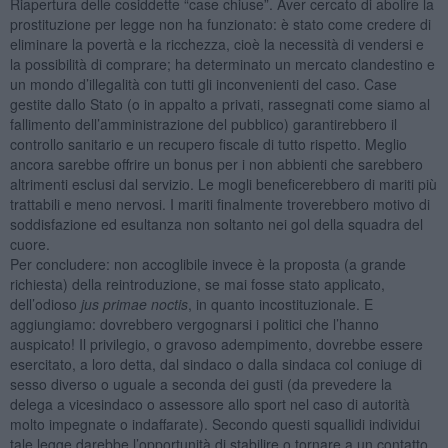
Riapertura delle cosiddette “case chiuse”. Aver cercato di abolire la
prostituzione per legge non ha funzionato: è stato come credere di
eliminare la povertà e la ricchezza, cioè la necessità di vendersi e
la possibilità di comprare; ha determinato un mercato clandestino e
un mondo d’illegalità con tutti gli inconvenienti del caso. Case
gestite dallo Stato (o in appalto a privati, rassegnati come siamo al
fallimento dell’amministrazione del pubblico) garantirebbero il
controllo sanitario e un recupero fiscale di tutto rispetto. Meglio
ancora sarebbe offrire un bonus per i non abbienti che sarebbero
altrimenti esclusi dal servizio. Le mogli beneficerebbero di mariti più
trattabili e meno nervosi. I mariti finalmente troverebbero motivo di
soddisfazione ed esultanza non soltanto nei gol della squadra del
cuore.
Per concludere: non accoglibile invece è la proposta (a grande
richiesta) della reintroduzione, se mai fosse stato applicato,
dell’odioso
jus primae noctis
, in quanto incostituzionale. E
aggiungiamo: dovrebbero vergognarsi i politici che l’hanno
auspicato! Il privilegio, o gravoso adempimento, dovrebbe essere
esercitato, a loro detta, dal sindaco o dalla sindaca col coniuge di
sesso diverso o uguale a seconda dei gusti (da prevedere la
delega a vicesindaco o assessore allo sport nel caso di autorità
molto impegnate o indaffarate). Secondo questi squallidi individui
tale legge darebbe l’opportunità di stabilire o tornare a un contatto