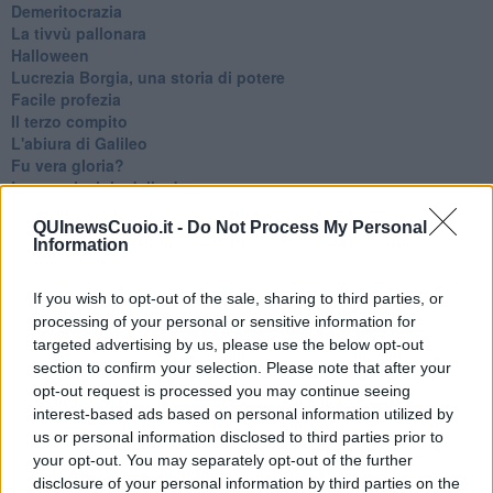
Demeritocrazia
La tivvù pallonara
Halloween
​Lucrezia Borgia, una storia di potere
Facile profezia
Il terzo compito
L'abiura di Galileo
Fu vera gloria?
La guerricciola delle due rose
La truffa all'anziano
QUInewsCuoio.it -
Do Not Process My Personal
Alla fermata dell'autobus
Information
La repressione sessuale per sentito dire
Diseducazione televisiva e inerzia della politica
Foto storica
If you wish to opt-out of the sale, sharing to third parties, or
Esequie solenni
processing of your personal or sensitive information for
Nostalgia del sangue blu
targeted advertising by us, please use the below opt-out
Teste calde
section to confirm your selection. Please note that after your
Non avere e non essere
opt-out request is processed you may continue seeing
Armiamoci e... avviatevi
interest-based ads based on personal information utilized by
Da Capodanno a Carnevale
us or personal information disclosed to third parties prior to
Schizzi di fango
your opt-out. You may separately opt-out of the further
Sor-riso amaro
disclosure of your personal information by third parties on the