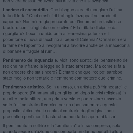
non vi era nessun equivoco sull’attività che lì si svolgeva.
Lacrime di coccodrillo
. Che bisogno c’era di mangiare l’ultima
fetta di torta? Quei crostini di frattaglie inzuppati nel brodo di
cappone? Non m’ero già procurato per l’indomani un fastidioso
bruciore con il cinghiale con le olive? E la frittata di cipolle da
rigurgitare? L’oca in umido unta all’ennesima potenza e il
polpettone di uova di tacchino al pepe di Caienna? Ormai non era
la fame né l’appetito a invogliarmi a favorire anche della macedonia
di banane e fragole al rum…
Pentimento delinquenziale
. Molti sono scettici del pentimento del
reo che ha infranto la legge ed è stato arrestato. Ma come si fa a
non credere che sia sincero? È chiaro che quel “colpo” sarebbe
stato meglio non tentarlo e nemmeno commettere quel crimine.
Pentimento artistico
. Se in un caso, un artista può “rinnegare” le
proprie opere (l’Ammannati per gli ignudi dopo la crisi religiosa) in
un altro, nella pittura, una prima versione può restare nascosta
sotto l’ultimo strato di vernice per un ripensamento: a questo
proposito si dice che le copie al contrario degli originali non
presentino pentimenti: basterebbe non farlo sapere ai falsari.
Il pentimento fa soffrire e la “penitenza” è in sé compresa, solo
quando segue un’azione che comporta un danno per altri allora