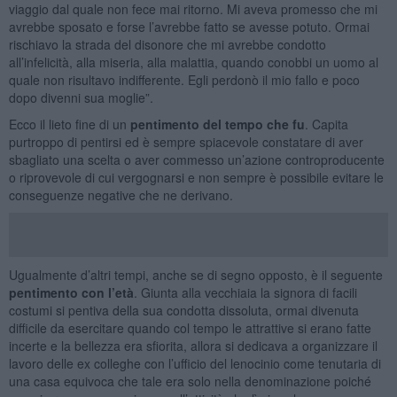
viaggio dal quale non fece mai ritorno. Mi aveva promesso che mi
avrebbe sposato e forse l’avrebbe fatto se avesse potuto. Ormai
rischiavo la strada del disonore che mi avrebbe condotto
all’infelicità, alla miseria, alla malattia, quando conobbi un uomo al
quale non risultavo indifferente. Egli perdonò il mio fallo e poco
dopo divenni sua moglie”.
Ecco il lieto fine di un
pentimento del tempo che fu
. Capita
purtroppo di pentirsi ed è sempre spiacevole constatare di aver
sbagliato una scelta o aver commesso un’azione controproducente
o riprovevole di cui vergognarsi e non sempre è possibile evitare le
conseguenze negative che ne derivano.
Ugualmente d’altri tempi, anche se di segno opposto, è il seguente
pentimento con l’età
. Giunta alla vecchiaia la signora di facili
costumi si pentiva della sua condotta dissoluta, ormai divenuta
difficile da esercitare quando col tempo le attrattive si erano fatte
incerte e la bellezza era sfiorita, allora si dedicava a organizzare il
lavoro delle ex colleghe con l’ufficio del lenocinio come tenutaria di
una casa equivoca che tale era solo nella denominazione poiché