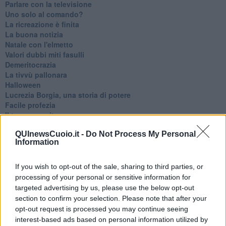
Parlare con la televisione
Uno solo al comando?
La ricreazione è finita
La buona notizia
Natale con l'elmetto
Valori dubbi miti fasulli
Demeritocrazia
La tivvù pallonara
Halloween
​Lucrezia Borgia, una storia di potere
Facile profezia
Il terzo compito
L'abiura di Galileo
QUInewsCuoio.it -
Do Not Process My Personal
Fu vera gloria?
Information
La guerricciola delle due rose
La truffa all'anziano
Alla fermata dell'autobus
If you wish to opt-out of the sale, sharing to third parties, or
La repressione sessuale per sentito dire
processing of your personal or sensitive information for
Diseducazione televisiva e inerzia della politica
targeted advertising by us, please use the below opt-out
Foto storica
section to confirm your selection. Please note that after your
Esequie solenni
opt-out request is processed you may continue seeing
Nostalgia del sangue blu
interest-based ads based on personal information utilized by
Teste calde