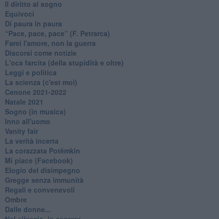
Il diritto al sogno
Equivoci
Di paura in paura
​“Pace, pace, pace” (F. Petrarca)
Farei l'amore, non la guerra
Discorsi come notizie
L'oca farcita (della stupidità e oltre)
Leggi e politica
La scienza (c'est moi)
Cenone 2021-2022
Natale 2021
Sogno (in musica)
Inno all'uomo
Vanity fair
La verità incerta
La corazzata Potëmkin
Mi piace (Facebook)
Elogio del disimpegno
Gregge senza immunità
Regali e convenevoli
Ombre
Dalle donne...
Nel silenzio, in segreto