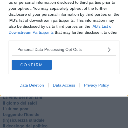
us or personal information disclosed to third parties prior to
Non avere e non essere
your opt-out. You may separately opt-out of the further
Armiamoci e... avviatevi
disclosure of your personal information by third parties on the
Da Capodanno a Carnevale
IAB’s list of downstream participants. This information may
Schizzi di fango
also be disclosed by us to third parties on the
IAB’s List of
Sor-riso amaro
Downstream Participants
that may further disclose it to other
Fine anno al ristorante
third parties.
La festa di Capodanno
Natale 2024
Personal Data Processing Opt Outs
Re e regnanti
A noi interessa il dito non la luna
Come rubare allo stato e vivere felici
CONFIRM
Una performance
Il compagno
​Io (allo specchio)
Data Deletion
Data Access
Privacy Policy
Tramonto
Passato, presente, futuro
La virtù del non fare
Il giorno dei saldi
L'ultimo post
Leggendo l'Eneide
​(In)sicurezza stradale
Il decalogo del politico