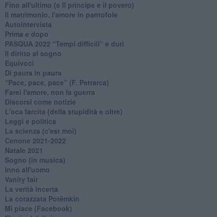
Fino all'ultimo (e Il principe e il povero)
Il matrimonio, l'amore in pantofole
Autointervista
Prima e dopo
​PASQUA 2022 “Tempi difficili” e duri
Il diritto al sogno
Equivoci
Di paura in paura
​“Pace, pace, pace” (F. Petrarca)
Farei l'amore, non la guerra
Discorsi come notizie
L'oca farcita (della stupidità e oltre)
Leggi e politica
La scienza (c'est moi)
Cenone 2021-2022
Natale 2021
Sogno (in musica)
Inno all'uomo
Vanity fair
La verità incerta
La corazzata Potëmkin
Mi piace (Facebook)