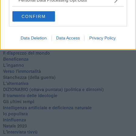
Personal Data Processing Opt Outs
Il giorno dei saldi
L'ultimo post
Leggendo l'Eneide
CONFIRM
​(In)sicurezza stradale
Il decalogo del politico
Un calcio alla finzione
Data Deletion
Data Access
Privacy Policy
Solitudine
Mercanti nel tempio
Il disprezzo del mondo
Beneficenza
L'inganno
Verso l'immortalità
Stanchezza (della guerra)
L'alternativa
​DIZIONARIO (ottava puntata) (politica e dintorni)
Il tramonto delle ideologie
Gli ultimi tempi
Intelligenza artificiale e deficienza naturale
Io populista
Ininfluenza
Natale 2023
L'intervista tivvù