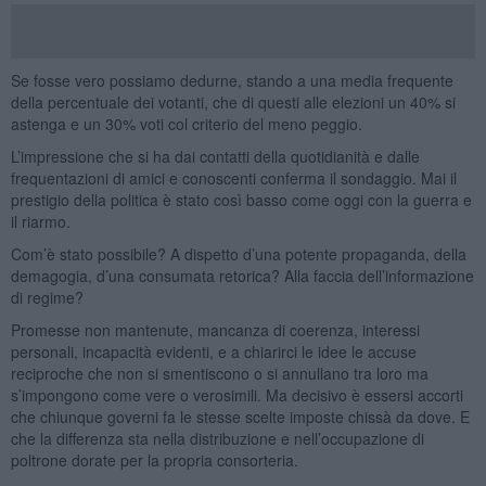
Se fosse vero possiamo dedurne, stando a una media frequente
della percentuale dei votanti, che di questi alle elezioni un 40% si
astenga e un 30% voti col criterio del meno peggio.
L’impressione che si ha dai contatti della quotidianità e dalle
frequentazioni di amici e conoscenti conferma il sondaggio. Mai il
prestigio della politica è stato così basso come oggi con la guerra e
il riarmo.
Com’è stato possibile? A dispetto d’una potente propaganda, della
demagogia, d’una consumata retorica? Alla faccia dell’informazione
di regime?
Promesse non mantenute, mancanza di coerenza, interessi
personali, incapacità evidenti, e a chiarirci le idee le accuse
reciproche che non si smentiscono o si annullano tra loro ma
s’impongono come vere o verosimili. Ma decisivo è essersi accorti
che chiunque governi fa le stesse scelte imposte chissà da dove. E
che la differenza sta nella distribuzione e nell’occupazione di
poltrone dorate per la propria consorteria.