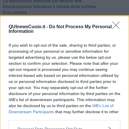
La repressione sessuale per sentito dire
Diseducazione televisiva e inerzia della politica
Foto storica
Esequie solenni
Nostalgia del sangue blu
QUInewsCuoio.it -
Do Not Process My Personal
Teste calde
Information
Non avere e non essere
Armiamoci e... avviatevi
If you wish to opt-out of the sale, sharing to third parties, or
Da Capodanno a Carnevale
processing of your personal or sensitive information for
Schizzi di fango
targeted advertising by us, please use the below opt-out
Sor-riso amaro
section to confirm your selection. Please note that after your
Fine anno al ristorante
La festa di Capodanno
opt-out request is processed you may continue seeing
Natale 2024
interest-based ads based on personal information utilized by
Re e regnanti
us or personal information disclosed to third parties prior to
A noi interessa il dito non la luna
your opt-out. You may separately opt-out of the further
Come rubare allo stato e vivere felici
disclosure of your personal information by third parties on the
Una performance
IAB’s list of downstream participants. This information may
Il compagno
also be disclosed by us to third parties on the
IAB’s List of
​Io (allo specchio)
Downstream Participants
that may further disclose it to other
Tramonto
third parties.
Passato, presente, futuro
La virtù del non fare