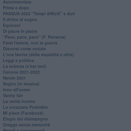
Autointervista
Prima e dopo
​PASQUA 2022 “Tempi difficili” e duri
Il diritto al sogno
Equivoci
Di paura in paura
​“Pace, pace, pace” (F. Petrarca)
Farei l'amore, non la guerra
Discorsi come notizie
L'oca farcita (della stupidità e oltre)
Leggi e politica
La scienza (c'est moi)
Cenone 2021-2022
Natale 2021
Sogno (in musica)
Inno all'uomo
Vanity fair
La verità incerta
La corazzata Potëmkin
Mi piace (Facebook)
Elogio del disimpegno
Gregge senza immunità
Regali e convenevoli