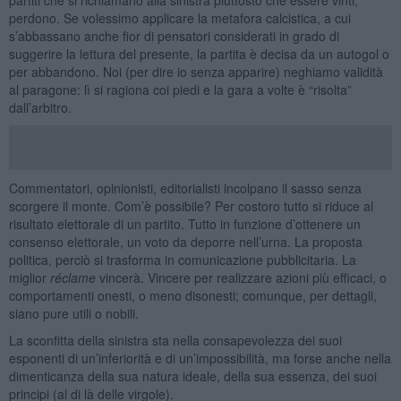
perdono. Se volessimo applicare la metafora calcistica, a cui
s’abbassano anche fior di pensatori considerati in grado di
suggerire la lettura del presente, la partita è decisa da un autogol o
per abbandono. Noi (per dire io senza apparire) neghiamo validità
al paragone: lì si ragiona coi piedi e la gara a volte è “risolta”
dall’arbitro.
Commentatori, opinionisti, editorialisti incolpano il sasso senza
scorgere il monte. Com’è possibile? Per costoro tutto si riduce al
risultato elettorale di un partito. Tutto in funzione d’ottenere un
consenso elettorale, un voto da deporre nell’urna. La proposta
politica, perciò si trasforma in comunicazione pubblicitaria. La
miglior
réclame
vincerà. Vincere per realizzare azioni più efficaci, o
comportamenti onesti, o meno disonesti; comunque, per dettagli,
siano pure utili o nobili.
La sconfitta della sinistra sta nella consapevolezza dei suoi
esponenti di un’inferiorità e di un’impossibilità, ma forse anche nella
dimenticanza della sua natura ideale, della sua essenza, dei suoi
principi (al di là delle virgole).