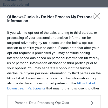
Esequie solenni
Nostalgia del sangue blu
Teste calde
QUInewsCuoio.it -
Do Not Process My Personal
Non avere e non essere
Information
Armiamoci e... avviatevi
Da Capodanno a Carnevale
If you wish to opt-out of the sale, sharing to third parties, or
Schizzi di fango
processing of your personal or sensitive information for
Sor-riso amaro
Fine anno al ristorante
targeted advertising by us, please use the below opt-out
La festa di Capodanno
section to confirm your selection. Please note that after your
Natale 2024
opt-out request is processed you may continue seeing
Re e regnanti
interest-based ads based on personal information utilized by
A noi interessa il dito non la luna
us or personal information disclosed to third parties prior to
Come rubare allo stato e vivere felici
your opt-out. You may separately opt-out of the further
Una performance
disclosure of your personal information by third parties on the
Il compagno
IAB’s list of downstream participants. This information may
​Io (allo specchio)
also be disclosed by us to third parties on the
IAB’s List of
Tramonto
Downstream Participants
that may further disclose it to other
Passato, presente, futuro
third parties.
La virtù del non fare
Il giorno dei saldi
Personal Data Processing Opt Outs
L'ultimo post