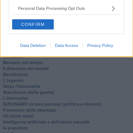
Tramonto
Passato, presente, futuro
Personal Data Processing Opt Outs
La virtù del non fare
Il giorno dei saldi
CONFIRM
L'ultimo post
Leggendo l'Eneide
​(In)sicurezza stradale
Il decalogo del politico
Data Deletion
Data Access
Privacy Policy
Un calcio alla finzione
Solitudine
Mercanti nel tempio
Il disprezzo del mondo
Beneficenza
L'inganno
Verso l'immortalità
Stanchezza (della guerra)
L'alternativa
​DIZIONARIO (ottava puntata) (politica e dintorni)
Il tramonto delle ideologie
Gli ultimi tempi
Intelligenza artificiale e deficienza naturale
Io populista