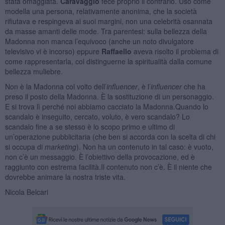
stata omaggiata.
Caravaggio
fece proprio il contrario. Usò come
modella una persona, relativamente anonima, che la società
rifiutava e respingeva ai suoi margini, non una celebrità osannata
da masse amanti delle mode. Tra parentesi: sulla bellezza della
Madonna non manca l’equivoco (anche un noto divulgatore
televisivo vi è incorso) eppure
Raffaello
aveva risolto il problema di
come rappresentarla, col distinguerne la spiritualità dalla comune
bellezza muliebre.
Non è la Madonna col volto dell’
influencer
, è l’
influencer
che ha
preso il posto della Madonna. È la sostituzione di un personaggio.
E si trova lì perché noi abbiamo cacciato la Madonna.Quando lo
scandalo è inseguito, cercato, voluto, è vero scandalo? Lo
scandalo fine a se stesso è lo scopo primo e ultimo di
un’operazione pubblicitaria (che ben si accorda con la scelta di chi
si occupa di
marketing
). Non ha un contenuto in tal caso: è vuoto,
non c’è un messaggio. È l’obiettivo della provocazione, ed è
raggiunto con estrema facilità.Il contenuto non c’è. È il niente che
dovrebbe animare la nostra triste vita.
Nicola Belcari