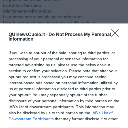
La truffa all'anziano
Alla fermata dell'autobus
La repressione sessuale per sentito dire
Diseducazione televisiva e inerzia della politica
Foto storica
Esequie solenni
QUInewsCuoio.it -
Do Not Process My Personal
Information
Nostalgia del sangue blu
Teste calde
Non avere e non essere
If you wish to opt-out of the sale, sharing to third parties, or
Armiamoci e... avviatevi
processing of your personal or sensitive information for
Da Capodanno a Carnevale
targeted advertising by us, please use the below opt-out
Schizzi di fango
section to confirm your selection. Please note that after your
Sor-riso amaro
opt-out request is processed you may continue seeing
Fine anno al ristorante
interest-based ads based on personal information utilized by
La festa di Capodanno
us or personal information disclosed to third parties prior to
Natale 2024
your opt-out. You may separately opt-out of the further
Re e regnanti
disclosure of your personal information by third parties on the
A noi interessa il dito non la luna
IAB’s list of downstream participants. This information may
Come rubare allo stato e vivere felici
also be disclosed by us to third parties on the
IAB’s List of
Una performance
Downstream Participants
that may further disclose it to other
Il compagno
​Io (allo specchio)
third parties.