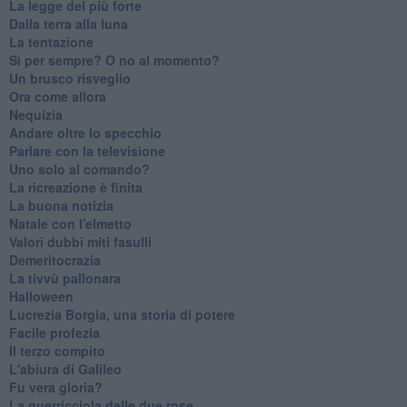
La legge del più forte
Dalla terra alla luna
La tentazione
​Sì per sempre? O no al momento?
Un brusco risveglio
Ora come allora
Nequizia
Andare oltre lo specchio
Parlare con la televisione
Uno solo al comando?
La ricreazione è finita
La buona notizia
Natale con l'elmetto
Valori dubbi miti fasulli
Demeritocrazia
La tivvù pallonara
Halloween
​Lucrezia Borgia, una storia di potere
Facile profezia
Il terzo compito
L'abiura di Galileo
Fu vera gloria?
La guerricciola delle due rose