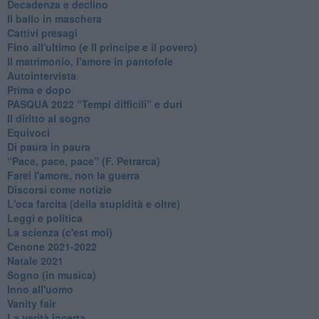
Decadenza e declino
Il ballo in maschera
Cattivi presagi
Fino all'ultimo (e Il principe e il povero)
Il matrimonio, l'amore in pantofole
Autointervista
Prima e dopo
​PASQUA 2022 “Tempi difficili” e duri
Il diritto al sogno
Equivoci
Di paura in paura
​“Pace, pace, pace” (F. Petrarca)
Farei l'amore, non la guerra
Discorsi come notizie
L'oca farcita (della stupidità e oltre)
Leggi e politica
La scienza (c'est moi)
Cenone 2021-2022
Natale 2021
Sogno (in musica)
Inno all'uomo
Vanity fair
La verità incerta