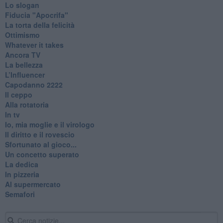
Lo slogan
Fiducia "Apocrifa"
La torta della felicità
Ottimismo
Whatever it takes
Ancora TV
La bellezza
L’Influencer
​Capodanno 2222
Il ceppo
Alla rotatoria
In tv
Io, mia moglie e il virologo
Il diritto e il rovescio
Sfortunato al gioco...
Un concetto superato
La dedica
In pizzeria
Al supermercato
Semafori