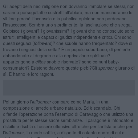
Gli adepti della neo-religione non dovranno immolare se stessi, non
saranno perseguitati e costretti all’abiura, ma non mancheranno le
vittime perché l’inconscio e la pubblica opinione non perdonano
l’insuccesso. Sembra uno stordimento, la fascinazione che strega.
Colpisce i giovani? I giovanissimi? I giovani che ho conosciuto sono
istruiti, intelligenti e capaci di giudizi indipendenti e critici. Chi sono
questi seguaci (
followers
)? che scuole hanno frequentato? dove si
trovano i seguaci della setta? È un popolo suburbano, di periferie
abbandonate al degrado e alla deprivazione spirituale?
appartengono a
élites
snob e riservate? sono comuni baby-
consumatori? Esistono davvero queste plebi?Gli
sponsor
giurano di
sì. E hanno le loro ragioni.
Poi un giorno l’
influencer
compare come Maria, in una
composizione di arredo urbano natalizio. Ed è scandalo. Chi
difende l’operazione porta l’esempio di Caravaggio che utilizzò una
prostituta per le stesse sacre sembianze. Il paragone è infondato e
risibile e rischia di essere offensivo oltre che per l’artista anche per
l’
influencer
, in modo sottile, a dispetto di cotanto onore di cui è