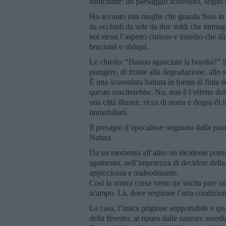
sudiciume: un paesaggio sconvolto, segno d
Ho accanto mia moglie che guarda fisso in a
da occhiali da sole da due soldi che immag
noi stessi l’aspetto curioso e insolito che d
brucianti e obliqui.
Le chiedo: “Hanno sganciato la bomba?” Sc
piangere, di fronte alla degradazione, allo
È una sconsolata battuta in forma di finta d
questo susciterebbe. No, non è l’effetto de
una città illustre, ricca di storia e degna di
immobiliari.
Il presagio d’apocalisse originato dalla pau
Natura.
Da un momento all’altro un incidente potre
sgomento, nell’impotenza di decidere della pr
appiccicosa e maleodorante.
Così la nostra corsa verso un’uscita pare u
scampo. Là, dove respirare l’aria condizion
La casa, l’unica prigione sopportabile e qua
della finestra, al riparo dalle zanzare assedi