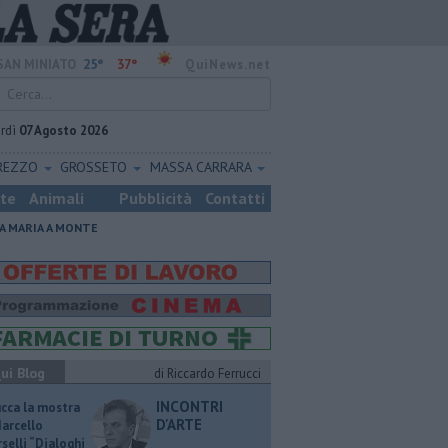
25°
37°
SAN MINIATO
QuiNews.net
rdì
07 Agosto 2026
REZZO
GROSSETO
MASSA CARRARA
ste
Animali
Pubblicità
Contatti
A MARIA A MONTE
ui Blog
di Riccardo Ferrucci
INCONTRI
ucca la mostra
D'ARTE
Marcello
selli “Dialoghi