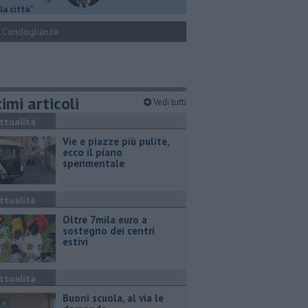
la città"
Condoglianze
imi articoli
Vedi tutti
ttualità
Vie e piazze più pulite,
ecco il piano
sperimentale
ttualità
Oltre 7mila euro a
sostegno dei centri
estivi
ttualità
Buoni scuola, al via le