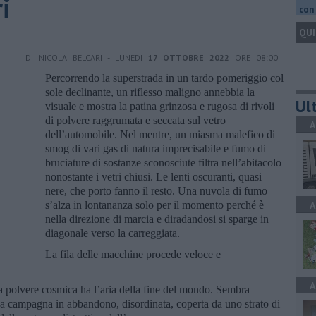
i
con 
QUI
DI NICOLA BELCARI - LUNEDÌ
17 OTTOBRE 2022
ORE 08:00
Percorrendo la superstrada in un tardo pomeriggio col
sole declinante, un riflesso maligno annebbia la
Ult
visuale e mostra la patina grinzosa e rugosa di rivoli
di polvere raggrumata e seccata sul vetro
A
dell’automobile. Nel mentre, un miasma malefico di
smog di vari gas di natura imprecisabile e fumo di
bruciature di sostanze sconosciute filtra nell’abitacolo
nonostante i vetri chiusi. Le lenti oscuranti, quasi
nere, che porto fanno il resto. Una nuvola di fumo
s’alza in lontananza solo per il momento perché è
A
nella direzione di marcia e diradandosi si sparge in
diagonale verso la carreggiata.
La fila delle macchine procede veloce e
A
 polvere cosmica ha l’aria della fine del mondo. Sembra
 una campagna in abbandono, disordinata, coperta da uno strato di