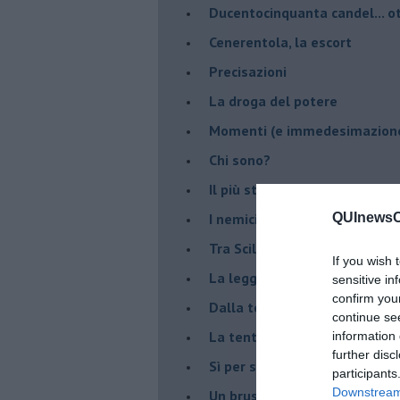
Ducentocinquanta candel... ot
Cenerentola, la escort
Precisazioni
La droga del potere
Momenti (e immedesimazion
Chi sono?
Il più stupido dei mondi possib
I nemici della verità
QUInewsCu
Tra Scilla e Cariddi
If you wish 
La legge del più forte
sensitive in
confirm you
Dalla terra alla luna
continue se
La tentazione
information 
further disc
​Sì per sempre? O no al mom
participants
Downstream 
Un brusco risveglio