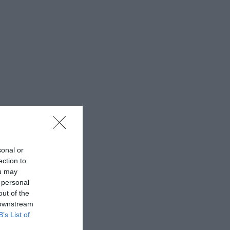
sonal or
ection to
ou may
 personal
out of the
 downstream
B’s List of