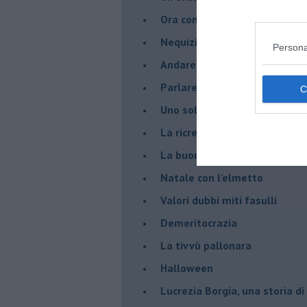
Ora come allora
Nequizia
Persona
Andare oltre lo specchio
Parlare con la televisione
Uno solo al comando?
La ricreazione è finita
La buona notizia
Natale con l'elmetto
Valori dubbi miti fasulli
Demeritocrazia
La tivvù pallonara
Halloween
​Lucrezia Borgia, una storia d