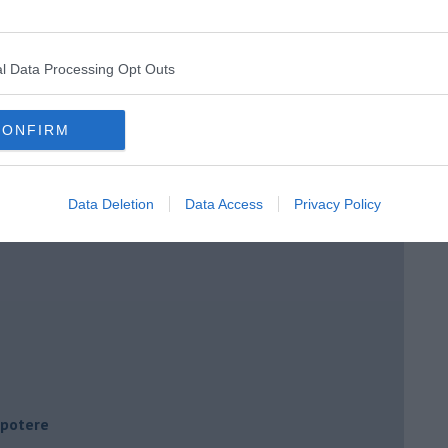
l Data Processing Opt Outs
CONFIRM
Data Deletion
Data Access
Privacy Policy
i potere