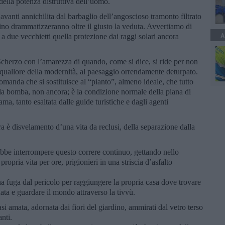
ella potenza distruttiva dell’uomo.
vanti annichilita dal barbaglio dell’angoscioso tramonto filtrato
ino drammatizzeranno oltre il giusto la veduta. Avvertiamo di
A
à a due vecchietti quella protezione dai raggi solari ancora
herzo con l’amarezza di quando, come si dice, si ride per non
 squallore della modernità, al paesaggio orrendamente deturpato.
omanda che si sostituisce al “pianto”, almeno ideale, che tutto
lla bomba, non ancora; è la condizione normale della piana di
 fama, tanto esaltata dalle guide turistiche e dagli agenti
ra è disvelamento d’una vita da reclusi, della separazione dalla
bbe interrompere questo correre continuo, gettando nello
opria vita per ore, prigionieri in una striscia d’asfalto
na fuga dal pericolo per raggiungere la propria casa dove trovare
ata e guardare il mondo attraverso la tivvù.
si amata, adornata dai fiori del giardino, ammirati dal vetro terso
anti.