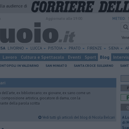
alla audience di
o
Aggiornato alle 19:00
METEO:
Vene
ISA
LIVORNO
LUCCA
PISTOIA
PRATO
FIRENZE
SIENA
A
Lavoro
Cultura e Spettacolo
Eventi
Sport
Blog
Intervi
NTOPOLI IN VALD'ARNO
SAN MINIATO
SANTA CROCE SULL'ARNO
SANT
ari
ria dell’arte, ex bibliotecario; ex giovane, ex sano come un
 e composizione artistica, giocatore di dama, con la
mante della parola scritta
Q
Vedi tutti gli articoli del blog di Nicola Belcari
A L
di 
Scar