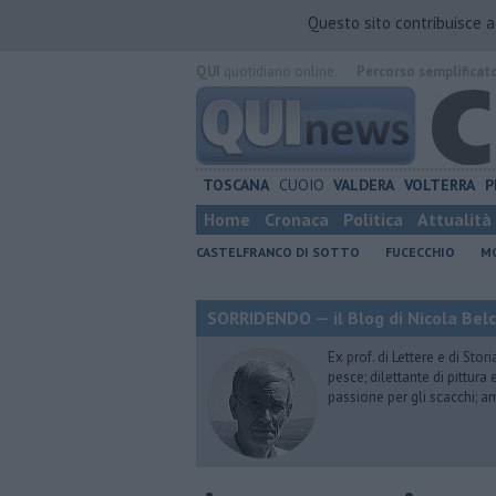
Questo sito contribuisce 
QUI
quotidiano online.
Percorso semplificat
TOSCANA
CUOIO
VALDERA
VOLTERRA
P
Home
Cronaca
Politica
Attualità
CASTELFRANCO DI SOTTO
FUCECCHIO
MO
SORRIDENDO — il Blog di Nicola Belc
Ex prof. di Lettere e di Sto
pesce; dilettante di pittura
passione per gli scacchi; a