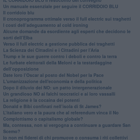
Un manuale essenziale per seguire il CORRIDOIO BLU
Il corridoio blu
​Il cronoprogramma ottimale verso il full electric sui traghetti
​I costi dell’adeguamento al cold ironing
Alcune domande da esordiente agli esperti che decidono le
sorti dell’Elba
Verso il full electric a gestione pubblica dei traghetti​
​La Scienza dei Cittadini e i Cittadini per l’Aria
Trump e le sue guerre contro i deboli e contro la terra
​Le furbate elettorali della Meloni e la testardaggine
dell’opposizione
​Date loro l’Oscar al posto del Nobel per la Pace
L'umanizzazione dell'economia e della politica
​Dopo il diluvio dei NO: un patto intergenerazionale
​Un grandioso NO ai falchi teocratici e ai loro vassalli
La religione è la cocaina dei potenti
Donald e Bibi confinati nell’isola di St James?
L’italiano vero e la paura che al referendum vinca il No
​Complottismo o capitalismo globale?
​Ma, contessa, non si vergogna a continuare a guardare San
Scemo?
​Io non mi fiderei di chi promuove o consuma i riti collettivi