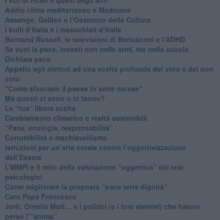
Addio clima mediterraneo e Medicane
​Assange, Galileo e l’Ossimoro della Cultura
​I bulli d’Italia e i masochisti d’Italia
​Bertrand Russell, le televisioni di Berlusconi e l’ADHD
​Se vuoi la pace, investi non nelle armi, ma nella scuola
​Dichiara pace
​Appello agli elettori ad una scelta profonda del voto e del non
voto
"Come sfasciare il paese in sette mosse"
​Ma questi ci sono o ci fanno?
​Le “tua” libera scelta
Cambiamento climatico e realtà sostenibili
“Pace, ecologia, responsabilità”
​Corruttibilità e machiavellismo
Istruzioni per un’arte corale contro l’oggettivizzazione
dell’Essere
​L’MMPI e il mito della valutazione “oggettiva” dei test
psicologici
Come migliorare la proposta “pace terra dignità”
Caro Papa Francesco
​Jorit, Ornella Muti… e i politici (e i loro elettori) che hanno
perso l’”anima”