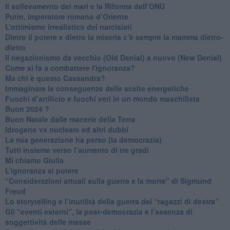
​Il sollevamento dei mari e la Riforma dell’ONU
Putin, imperatore romano d’Oriente
​L’ottimismo irrealistico dei narcisisti
​Dietro il potere e dietro la miseria c’è sempre la mamma dietro-
dietro
Il negazionismo da vecchio (Old Denial) a nuovo (New Denial)
Come si fa a combattere l'ignoranza?
Ma chi è questo Cassandra?
Immaginare le conseguenze delle scelte energetiche
​Fuochi d’artificio e fuochi veri in un mondo maschilista
Buon 2024 ?
​Buon Natale dalle macerie della Terra
​Idrogeno vs nucleare ed altri dubbi
​La mia generazione ha perso (la democrazia)
​Tutti insieme verso l’aumento di tre gradi
Mi chiamo Giulia
L’ignoranza al potere
​“Considerazioni attuali sulla guerra e la morte" di Sigmund
Freud
​Lo storytelling e l’inutilità della guerra dei “ragazzi di destra”
​Gli “eventi esterni”, la post-democrazia e l’assenza di
soggettività delle masse