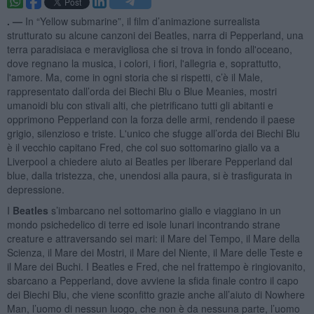
. —
In “Yellow submarine”, il film d’animazione surrealista
strutturato su alcune canzoni dei Beatles, narra di Pepperland, una
terra paradisiaca e meravigliosa che si trova in fondo all'oceano,
dove regnano la musica, i colori, i fiori, l'allegria e, soprattutto,
l'amore. Ma, come in ogni storia che si rispetti, c’è il Male,
rappresentato dall’orda dei Biechi Blu o Blue Meanies, mostri
umanoidi blu con stivali alti, che pietrificano tutti gli abitanti e
opprimono Pepperland con la forza delle armi, rendendo il paese
grigio, silenzioso e triste. L'unico che sfugge all’orda dei Biechi Blu
è il vecchio capitano Fred, che col suo sottomarino giallo va a
Liverpool a chiedere aiuto ai Beatles per liberare Pepperland dal
blue, dalla tristezza, che, unendosi alla paura, si è trasfigurata in
depressione.
I
Beatles
s’imbarcano nel sottomarino giallo e viaggiano in un
mondo psichedelico di terre ed isole lunari incontrando strane
creature e attraversando sei mari: il Mare del Tempo, il Mare della
Scienza, il Mare dei Mostri, il Mare del Niente, il Mare delle Teste e
il Mare dei Buchi. I Beatles e Fred, che nel frattempo è ringiovanito,
sbarcano a Pepperland, dove avviene la sfida finale contro il capo
dei Biechi Blu, che viene sconfitto grazie anche all’aiuto di Nowhere
Man, l’uomo di nessun luogo, che non è da nessuna parte, l’uomo