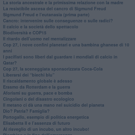
​La storia ancestrale e la primissima relazione con la madre
​La resistibile ascesa del cancro di Sigmund Freud
Sigmund Freud e l’eutanasia (prima parte)
Cancro: intervenire sulle conseguenze o sulle radici?
​Il calcio e la società dello spettacolo
Biodiversità e COP15
​Il ritardo dell’uomo nel mentalizzare
​Cop 27, i nove confini planetari e una bambina ghanese di 10
anni
​I pacifisti sono liberi dal guardare i mondiali di calcio in
Qatar?
​Cop 27, la sceneggiata sponsorizzata Coca-Cola
​Liberarsi dei “biechi blu”
Il riscaldamento globale è adesso
​Erasmo da Rotterdam e la guerra
​Aforismi su guerra, pace e bomba
Cingolani o del disastro ecologico
​Il metano ci dà una mano nel suicidio del pianeta
​Dio? Patria? Famiglia?
Portogallo, esempio di politica energetica
​Elisabetta II e l’assenza di futuro
Al risveglio di un incubo, un altro incubo!
​Piombino e la fine dell’emergenza