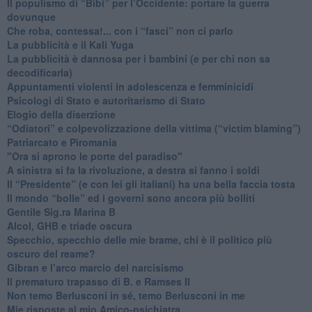
​Il populismo di “Bibi” per l’Occidente: portare la guerra
dovunque
​Che roba, contessa!... con i “fasci” non ci parlo
La pubblicità e il Kali Yuga
​La pubblicità è dannosa per i bambini (e per chi non sa
decodificarla)
​Appuntamenti violenti in adolescenza e femminicidi
​Psicologi di Stato e autoritarismo di Stato
Elogio della diserzione
“Odiatori” e colpevolizzazione della vittima (“victim blaming”)
​Patriarcato e Piromania
"Ora si aprono le porte del paradiso"
​A sinistra si fa la rivoluzione, a destra si fanno i soldi
​Il “Presidente” (e con lei gli italiani) ha una bella faccia tosta
​Il mondo “bolle” ed i governi sono ancora più bolliti
​Gentile Sig.ra Marina B
​Alcol, GHB e triade oscura
​Specchio, specchio delle mie brame, chi è il politico più
oscuro del reame?
​Gibran e l’arco marcio del narcisismo
​Il prematuro trapasso di B. e Ramses II
​Non temo Berlusconi in sé, temo Berlusconi in me
​Mie risposte al mio Amico-psichiatra