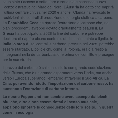
sono state riaccese a settembre e sono state concesse nuove
licenze estrattive nel Mare del Nord. L’
Austria
ha detto che riaprirà
l’ultima centrale chiusa nel 2020 e anche l’Olanda ha revocato le
restrizioni alle centrali di produzione di energia elettrica a carbone.
La
Repubblica Ceca
ha ripreso l’estrazione di carbone che, nei
piani precedenti, avrebbe dovuto gradualmente esaurirsi. La
Grecia
ha posticipato al 2028 la fine del carbone e potrebbe
decidere di riaprire alcune centrali elettriche alimentate a lignite. In
Italia lo stop di
sei centrali a carbone, previsto nel 2025, potrebbe
essere ritardato. E poi c’è chi, come la Polonia, era già restio a
impegnarsi nella de-carbonizzazione prima del conflitto e prosegue
per la sua strada.
Il prezzo del carbone è salito alle stelle con grande soddisfazione
della Russia, che è un grande esportatore verso l’India, ma anche
verso l’Europa superando l’embargo attraverso il Sud-Africa.
La
Cina, pur avendo ridotto l’importazione del carbone russo, ha
aumentato l’estrazione di carbone interno.
La nostra Pepperland non sembra avere scampo dai biechi
blu, che, oltre a non essere dotati di senso musicale,
appaiono ignorare le conseguenze delle loro scelte: in guerra
come in ecologia.