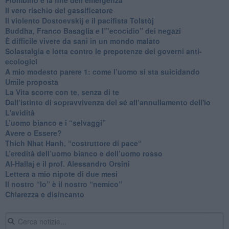
​Il vero rischio del gassificatore
​Il violento Dostoevskij e il pacifista Tolstòj
​Buddha, Franco Basaglia e l’”ecocidio” dei negazi
​È difficile vivere da sani in un mondo malato
Solastalgia e lotta contro le prepotenze dei governi anti-
ecologici
​A mio modesto parere 1: come l’uomo si sta suicidando
​Umile proposta
​La Vita scorre con te, senza di te
​Dall’istinto di sopravvivenza del sé all’annullamento dell'io
L'avidità
​L’uomo bianco e i “selvaggi”
​Avere o Essere?
​Thich Nhat Hanh, “costruttore di pace“
​L’eredità dell’uomo bianco e dell’uomo rosso
Al-Hallaj e il prof. Alessandro Orsini
​Lettera a mio nipote di due mesi
​Il nostro “Io” è il nostro “nemico”
​Chiarezza e disincanto