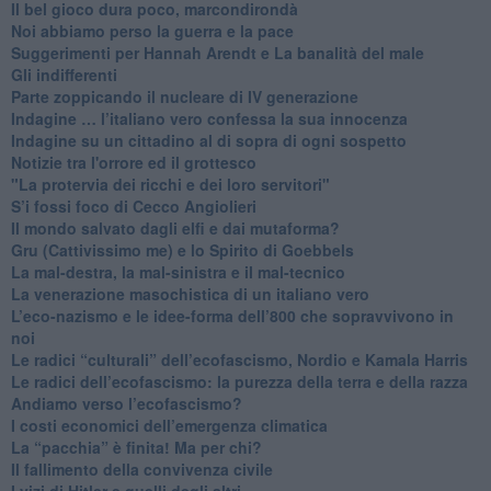
​Il bel gioco dura poco, marcondirondà
Noi abbiamo perso la guerra e la pace
Suggerimenti per Hannah Arendt e La banalità del male
​Gli indifferenti
Parte zoppicando il nucleare di IV generazione
​Indagine … l’italiano vero confessa la sua innocenza
Indagine su un cittadino al di sopra di ogni sospetto
Notizie tra l'orrore ed il grottesco
"La protervia dei ricchi e dei loro servitori"
S’i fossi foco di Cecco Angiolieri
​Il mondo salvato dagli elfi e dai mutaforma?
Gru (Cattivissimo me) e lo Spirito di Goebbels
​La mal-destra, la mal-sinistra e il mal-tecnico
​La venerazione masochistica di un italiano vero
​L’eco-nazismo e le idee-forma dell’800 che sopravvivono in
noi
​Le radici “culturali” dell’ecofascismo, Nordio e Kamala Harris
Le radici dell’ecofascismo: la purezza della terra e della razza
Andiamo verso l’ecofascismo?
I costi economici dell’emergenza climatica
​La “pacchia” è finita! Ma per chi?
​Il fallimento della convivenza civile
​I vizi di Hitler e quelli degli altri