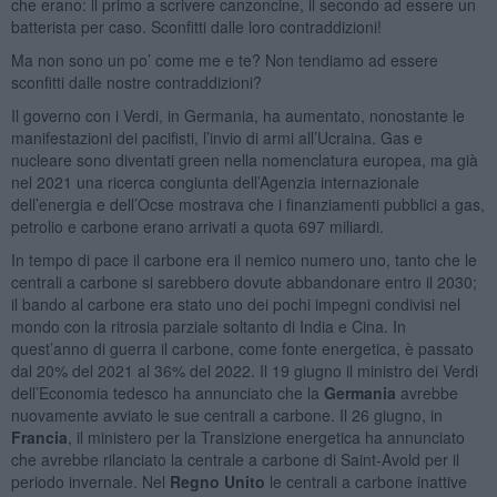
che erano: il primo a scrivere canzoncine, il secondo ad essere un
batterista per caso. Sconfitti dalle loro contraddizioni!
Ma non sono un po’ come me e te? Non tendiamo ad essere
sconfitti dalle nostre contraddizioni?
Il governo con i Verdi, in Germania, ha aumentato, nonostante le
manifestazioni dei pacifisti, l’invio di armi all’Ucraina. Gas e
nucleare sono diventati green nella nomenclatura europea, ma già
nel 2021 una ricerca congiunta dell’Agenzia internazionale
dell’energia e dell’Ocse mostrava che i finanziamenti pubblici a gas,
petrolio e carbone erano arrivati a quota 697 miliardi.
In tempo di pace il carbone era il nemico numero uno, tanto che le
centrali a carbone si sarebbero dovute abbandonare entro il 2030;
il bando al carbone era stato uno dei pochi impegni condivisi nel
mondo con la ritrosia parziale soltanto di India e Cina. In
quest’anno di guerra il carbone, come fonte energetica, è passato
dal 20% del 2021 al 36% del 2022. Il 19 giugno il ministro dei Verdi
dell’Economia tedesco ha annunciato che la
Germania
avrebbe
nuovamente avviato le sue centrali a carbone. Il 26 giugno, in
Francia
, il ministero per la Transizione energetica ha annunciato
che avrebbe rilanciato la centrale a carbone di Saint-Avold per il
periodo invernale. Nel
Regno Unito
le centrali a carbone inattive