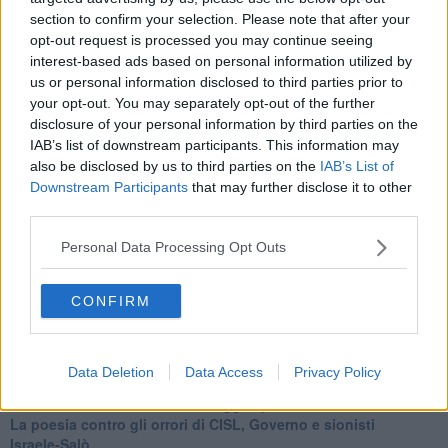
​I comici e il vittimismo paranoideo al potere
section to confirm your selection. Please note that after your
​La virtù secondo Confucio e Xi (seconda parte)
opt-out request is processed you may continue seeing
Le Pax imperiali e Tianxia (prima parte)
interest-based ads based on personal information utilized by
Un mondo condiviso a misura di bambino
us or personal information disclosed to third parties prior to
​Un chiarimento, Chris Hedges e qualche domanda
Il velleitarismo di Trump, dell’UE e di Darwin
your opt-out. You may separately opt-out of the further
​Karen Horney e il ponte sullo Stretto
disclosure of your personal information by third parties on the
​I bulli vanno isolati
IAB’s list of downstream participants. This information may
L’invertebrata von der Leyen e il Lula-risk
also be disclosed by us to third parties on the
IAB’s List of
Trump soffre, la Corte dell'Aia è viva
Downstream Participants
that may further disclose it to other
​Il Nobel per la pace a Trump o all’Albanese? Questo è il
third parties.
problema!
​Alessandro Orsini e la tetrade oscura del sionismo
Personal Data Processing Opt Outs
​Hilsenrath e le 9 omotipie tra Nazismo, Sionismo e
Americanismo" (4^ parte)
CONFIRM
​Il terrore di Netanyahu e la strategia della tensione
Il mito della democratica Israele (prima parte)
​Finale di partita?
​Il voto del referendum e i due genocidi
Data Deletion
Data Access
Privacy Policy
Il decreto il-libertà e in-sicurezza
Tu vuo’ fa l’americano con la legge spara-tutto!
La poesia contro gli orrori di CISL, Governo e sionisti
Israele-Salò