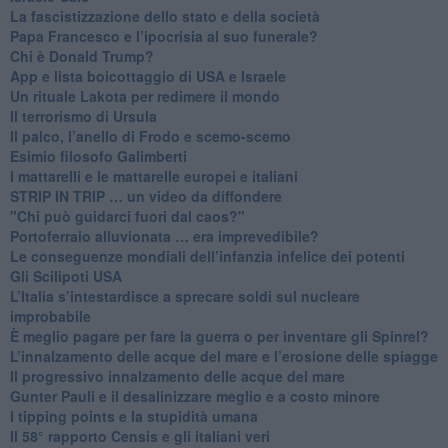
​La fascistizzazione dello stato e della società
Papa Francesco e l’ipocrisia al suo funerale?
​Chi è Donald Trump?
App e lista boicottaggio di USA e Israele
​Un rituale Lakota per redimere il mondo
Il terrorismo di Ursula
​Il palco, l’anello di Frodo e scemo-scemo
Esimio filosofo Galimberti
​I mattarelli e le mattarelle europei e italiani
​STRIP IN TRIP … un video da diffondere
"Chi può guidarci fuori dal caos?"
​Portoferraio alluvionata … era imprevedibile?
Le conseguenze mondiali dell’infanzia infelice dei potenti
​Gli Scilipoti USA
L’Italia s’intestardisce a sprecare soldi sul nucleare
improbabile
È meglio pagare per fare la guerra o per inventare gli Spinrel?
​L’innalzamento delle acque del mare e l’erosione delle spiagge
​Il progressivo innalzamento delle acque del mare
​Gunter Pauli e il desalinizzare meglio e a costo minore
I tipping points e la stupidità umana
​Il 58° rapporto Censis e gli italiani veri