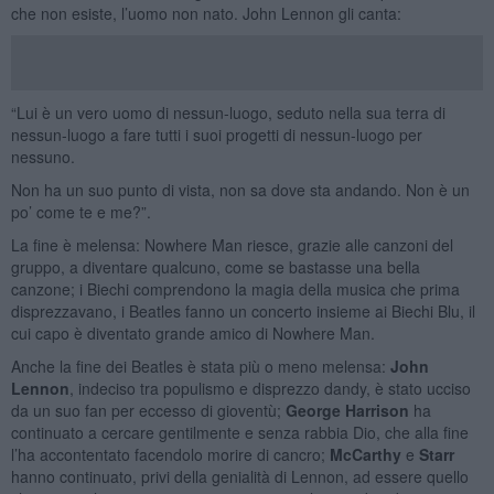
che non esiste, l’uomo non nato. John Lennon gli canta:
“Lui è un vero uomo di nessun-luogo, seduto nella sua terra di
nessun-luogo a fare tutti i suoi progetti di nessun-luogo per
nessuno.
Non ha un suo punto di vista, non sa dove sta andando. Non è un
po’ come te e me?”.
La fine è melensa: Nowhere Man riesce, grazie alle canzoni del
gruppo, a diventare qualcuno, come se bastasse una bella
canzone; i Biechi comprendono la magia della musica che prima
disprezzavano, i Beatles fanno un concerto insieme ai Biechi Blu, il
cui capo è diventato grande amico di Nowhere Man.
Anche la fine dei Beatles è stata più o meno melensa:
John
Lennon
, indeciso tra populismo e disprezzo dandy, è stato ucciso
da un suo fan per eccesso di gioventù;
George Harrison
ha
continuato a cercare gentilmente e senza rabbia Dio, che alla fine
l’ha accontentato facendolo morire di cancro;
McCarthy
e
Starr
hanno continuato, privi della genialità di Lennon, ad essere quello