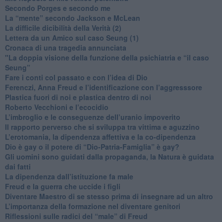
​Secondo Porges e secondo me
​La “mente” secondo Jackson e McLean
La difficile dicibilità della Verità (2)
​Lettera da un Amico sul caso Seung (1)
​Cronaca di una tragedia annunciata
"​La doppia visione della funzione della psichiatria e “il caso
Seung”
​Fare i conti col passato e con l’idea di Dio
​Ferenczi, Anna Freud e l’identificazione con l’aggresssore
Plastica fuori di noi e plastica dentro di noi
​Roberto Vecchioni e l’ecocidio
​L’imbroglio e le conseguenze dell’uranio impoverito
​Il rapporto perverso che si sviluppa tra vittima e aguzzino
L’erotomania, la dipendenza affettiva e la co-dipendenza
​Dio è gay o il potere di “Dio-Patria-Famiglia” è gay?
​Gli uomini sono guidati dalla propaganda, la Natura è guidata
dai fatti
La dipendenza dall’istituzione fa male
​Freud e la guerra che uccide i figli
​Diventare Maestro di se stesso prima di insegnare ad un altro
L’importanza della formazione nel diventare genitori
Riflessioni sulle radici del “male” di Freud