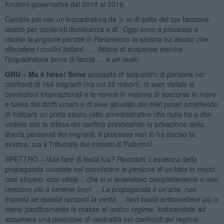
funzioni governative dal 2018 al 2019.
Cambia poi con un’inquadratura da ¾ al di sotto del tuo faccione
destro per conferirti dominanza e di’:
Oggi sono a processo e
rischio la prigione perché in Parlamento la sinistra ha deciso che
difendere i confini italiani …
. Attimo di suspense mentre
l’inquadratura torna di faccia …
è un reato.
GRU – Ma è falso! Sono
accusato di sequestro di persona nei
confronti di 164 migranti (tra cui 32 minori), di aver violato le
convezioni internazionali e le norme in materia di soccorso in mare
e tutela dei diritti umani e di aver abusato dei miei poteri omettendo
di indicare un porto sicuro (atto amministrativo che nulla ha a che
vedere con la difesa dei confini) provocando la privazione della
libertà personali dei migranti. Il processo non lo ha deciso la
sinistra, ma il Tribunale dei ministri di Palermo!
SPETTRO – Vuoi fare di testa tua? Ricordati:
L’essenza della
propaganda consiste nel convincere le persone di un’idea in modo
così sincero, così vitale... che vi si arrendono completamente e non
riescono più a venirne fuori … La propaganda è un'arte, non
importa se questa racconti la verità ...
Non basta sottomettere più o
meno pacificamente le masse al nostro regime, inducendole ad
assumere una posizione di neutralità nei confronti del regime.