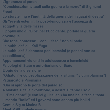
L’ignoranza al potere
​“Considerazioni attuali sulla guerra e la morte" di Sigmund
Freud
​Lo storytelling e l’inutilità della guerra dei “ragazzi di destra”
​Gli “eventi esterni”, la post-democrazia e l’assenza di
soggettività delle masse
​Il populismo di “Bibi” per l’Occidente: portare la guerra
dovunque
​Che roba, contessa!... con i “fasci” non ci parlo
La pubblicità e il Kali Yuga
​La pubblicità è dannosa per i bambini (e per chi non sa
decodificarla)
​Appuntamenti violenti in adolescenza e femminicidi
​Psicologi di Stato e autoritarismo di Stato
Elogio della diserzione
“Odiatori” e colpevolizzazione della vittima (“victim blaming”)
​Patriarcato e Piromania
"Ora si aprono le porte del paradiso"
​A sinistra si fa la rivoluzione, a destra si fanno i soldi
​Il “Presidente” (e con lei gli italiani) ha una bella faccia tosta
​Il mondo “bolle” ed i governi sono ancora più bolliti
​Gentile Sig.ra Marina B
​Alcol, GHB e triade oscura