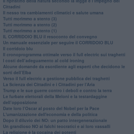
​Il ripristino della natura secondo la legge e l’impegno dei
Cittadini
Il nesso tra cambiamenti climatici e salute umana
Tutti morimmo a stento (3)
Tutti morimmo a stento (2)
​Tutti morimmo a stento (1)
IL CORRIDOIO BLU il resoconto del convegno
Un manuale essenziale per seguire il CORRIDOIO BLU
Il corridoio blu
​Il cronoprogramma ottimale verso il full electric sui traghetti
​I costi dell’adeguamento al cold ironing
Alcune domande da esordiente agli esperti che decidono le
sorti dell’Elba
Verso il full electric a gestione pubblica dei traghetti​
​La Scienza dei Cittadini e i Cittadini per l’Aria
Trump e le sue guerre contro i deboli e contro la terra
​Le furbate elettorali della Meloni e la testardaggine
dell’opposizione
​Date loro l’Oscar al posto del Nobel per la Pace
L'umanizzazione dell'economia e della politica
​Dopo il diluvio dei NO: un patto intergenerazionale
​Un grandioso NO ai falchi teocratici e ai loro vassalli
La religione è la cocaina dei potenti