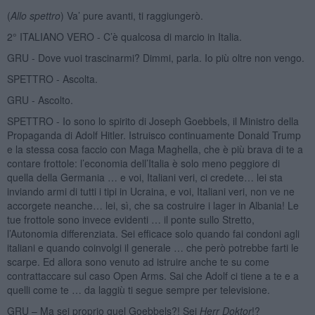
(
Allo spettro
) Va’ pure avanti, ti raggiungerò.
2° ITALIANO VERO - C’è qualcosa di marcio in Italia.
GRU - Dove vuoi trascinarmi? Dimmi, parla. Io più oltre non vengo.
SPETTRO - Ascolta.
GRU - Ascolto.
SPETTRO - Io sono lo spirito di Joseph Goebbels, il Ministro della
Propaganda di Adolf Hitler. Istruisco continuamente Donald Trump
e la stessa cosa faccio con Maga Maghella, che è più brava di te a
contare frottole: l’economia dell’Italia è solo meno peggiore di
quella della Germania … e voi, Italiani veri, ci credete… lei sta
inviando armi di tutti i tipi in Ucraina, e voi, Italiani veri, non ve ne
accorgete neanche… lei, sì, che sa costruire i lager in Albania! Le
tue frottole sono invece evidenti … il ponte sullo Stretto,
l’Autonomia differenziata. Sei efficace solo quando fai condoni agli
italiani e quando coinvolgi il generale … che però potrebbe farti le
scarpe. Ed allora sono venuto ad istruire anche te su come
contrattaccare sul caso Open Arms. Sai che Adolf ci tiene a te e a
quelli come te … da laggiù ti segue sempre per televisione.
GRU – Ma sei proprio quel Goebbels?! Sei
Herr Doktor
!?