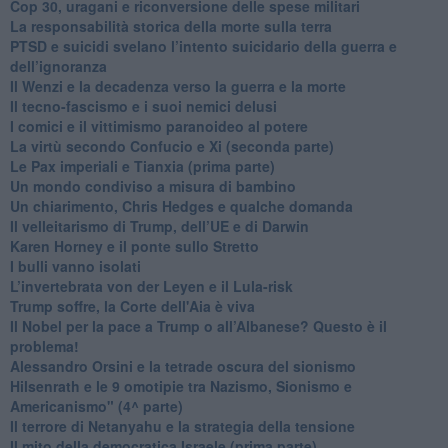
​Cop 30, uragani e riconversione delle spese militari
La responsabilità storica della morte sulla terra
PTSD e suicidi svelano l’intento suicidario della guerra e
dell’ignoranza
Il Wenzi e la decadenza verso la guerra e la morte
​Il tecno-fascismo e i suoi nemici delusi
​I comici e il vittimismo paranoideo al potere
​La virtù secondo Confucio e Xi (seconda parte)
Le Pax imperiali e Tianxia (prima parte)
Un mondo condiviso a misura di bambino
​Un chiarimento, Chris Hedges e qualche domanda
Il velleitarismo di Trump, dell’UE e di Darwin
​Karen Horney e il ponte sullo Stretto
​I bulli vanno isolati
L’invertebrata von der Leyen e il Lula-risk
Trump soffre, la Corte dell'Aia è viva
​Il Nobel per la pace a Trump o all’Albanese? Questo è il
problema!
​Alessandro Orsini e la tetrade oscura del sionismo
​Hilsenrath e le 9 omotipie tra Nazismo, Sionismo e
Americanismo" (4^ parte)
​Il terrore di Netanyahu e la strategia della tensione
Il mito della democratica Israele (prima parte)