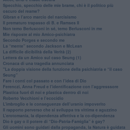
​Specchio, specchio delle mie brame, chi è il politico più
oscuro del reame?
​Gibran e l’arco marcio del narcisismo
​Il prematuro trapasso di B. e Ramses II
​Non temo Berlusconi in sé, temo Berlusconi in me
​Mie risposte al mio Amico-psichiatra
​Secondo Porges e secondo me
​La “mente” secondo Jackson e McLean
La difficile dicibilità della Verità (2)
​Lettera da un Amico sul caso Seung (1)
​Cronaca di una tragedia annunciata
"​La doppia visione della funzione della psichiatria e “il caso
Seung”
​Fare i conti col passato e con l’idea di Dio
​Ferenczi, Anna Freud e l’identificazione con l’aggresssore
Plastica fuori di noi e plastica dentro di noi
​Roberto Vecchioni e l’ecocidio
​L’imbroglio e le conseguenze dell’uranio impoverito
​Il rapporto perverso che si sviluppa tra vittima e aguzzino
L’erotomania, la dipendenza affettiva e la co-dipendenza
​Dio è gay o il potere di “Dio-Patria-Famiglia” è gay?
​Gli uomini sono guidati dalla propaganda, la Natura è guidata