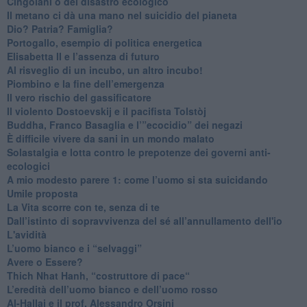
Cingolani o del disastro ecologico
​Il metano ci dà una mano nel suicidio del pianeta
​Dio? Patria? Famiglia?
Portogallo, esempio di politica energetica
​Elisabetta II e l’assenza di futuro
Al risveglio di un incubo, un altro incubo!
​Piombino e la fine dell’emergenza
​Il vero rischio del gassificatore
​Il violento Dostoevskij e il pacifista Tolstòj
​Buddha, Franco Basaglia e l’”ecocidio” dei negazi
​È difficile vivere da sani in un mondo malato
Solastalgia e lotta contro le prepotenze dei governi anti-
ecologici
​A mio modesto parere 1: come l’uomo si sta suicidando
​Umile proposta
​La Vita scorre con te, senza di te
​Dall’istinto di sopravvivenza del sé all’annullamento dell'io
L'avidità
​L’uomo bianco e i “selvaggi”
​Avere o Essere?
​Thich Nhat Hanh, “costruttore di pace“
​L’eredità dell’uomo bianco e dell’uomo rosso
Al-Hallaj e il prof. Alessandro Orsini