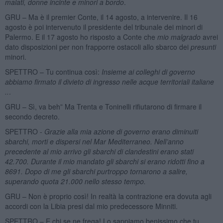
malati, donne incinte e minori a bordo
.
GRU – Ma è il premier Conte, il 14 agosto, a intervenire. Il 16
agosto è poi intervenuto il presidente del tribunale dei minori di
Palermo. E il 17 agosto ho risposto a Conte che
mio malgrado
avrei
dato disposizioni per non frapporre ostacoli allo sbarco dei
presunti
minori.
SPETTRO – Tu continua così:
Insieme ai colleghi di governo
abbiamo firmato il divieto di ingresso nelle acque territoriali italiane
..
.
GRU – Sì, va beh” Ma Trenta e Toninelli rifiutarono di firmare il
secondo decreto.
SPETTRO -
Grazie alla mia azione di governo erano diminuiti
sbarchi, morti e dispersi nel Mar Mediterraneo. Nell’anno
precedente al mio arrivo gli sbarchi di clandestini erano stati
42.700. Durante il mio mandato gli sbarchi si erano ridotti fino a
8691. Dopo di me gli sbarchi purtroppo tornarono a salire,
superando quota 21.000 nello stesso tempo.
GRU – Non è proprio così! In realtà la contrazione era dovuta agli
accordi con la Libia presi dal mio predecessore Minniti.
SPETTRO – E chi se ne frega! Lo sappiamo benissimo che tu,