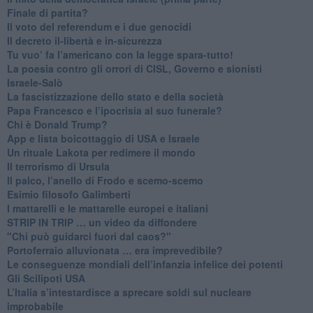
​Finale di partita?
​Il voto del referendum e i due genocidi
Il decreto il-libertà e in-sicurezza
Tu vuo’ fa l’americano con la legge spara-tutto!
La poesia contro gli orrori di CISL, Governo e sionisti
Israele-Salò
​La fascistizzazione dello stato e della società
Papa Francesco e l’ipocrisia al suo funerale?
​Chi è Donald Trump?
App e lista boicottaggio di USA e Israele
​Un rituale Lakota per redimere il mondo
Il terrorismo di Ursula
​Il palco, l’anello di Frodo e scemo-scemo
Esimio filosofo Galimberti
​I mattarelli e le mattarelle europei e italiani
​STRIP IN TRIP … un video da diffondere
"Chi può guidarci fuori dal caos?"
​Portoferraio alluvionata … era imprevedibile?
Le conseguenze mondiali dell’infanzia infelice dei potenti
​Gli Scilipoti USA
L’Italia s’intestardisce a sprecare soldi sul nucleare
improbabile