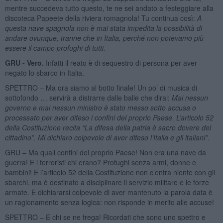
mentre succedeva tutto questo, te ne sei andato a festeggiare alla
discoteca Papeete della riviera romagnola! Tu continua così:
A
questa nave spagnola non è mai stata impedita la possibilità di
andare ovunque, tranne che in Italia, perché non potevamo più
essere il campo profughi di tutti.
GRU - Vero.
Infatti il reato è di sequestro di persona per aver
negato lo sbarco in Italia.
SPETTRO – Ma ora siamo al botto finale! Un po’ di musica di
sottofondo … servirà a distrarre dalle balle che dirai:
Mai nessun
governo e mai nessun ministro è stato messo sotto accusa o
processato per aver difeso i confini del proprio Paese. L’articolo 52
della Costituzione recita “La difesa della patria è sacro dovere del
cittadino”. Mi dichiaro colpevole di aver difeso l’Italia e gli italiani”
.
GRU – Ma quali confini del proprio Paese! Non era una nave da
guerra! E i terroristi chi erano? Profughi senza armi, donne e
bambini! E l’articolo 52 della Costituzione non c’entra niente con gli
sbarchi, ma è destinato a disciplinare il servizio militare e le forze
armate. E dichiararsi colpevole di aver mantenuto la parola data è
un ragionamento senza logica: non risponde in merito alle accuse!
SPETTRO – E chi se ne frega! Ricordati che sono uno spettro e