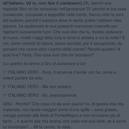
all’italiano:
Ué tu, non fare il ciarlatano
!)
Oh, dammi una
risposta! Non mi far consumar nell’ignoranza! Di’ perché le tue ossa
consacrate, composte e seppellite nella morte, hanno rotto la cera
del sudario; perché il sepolcro dove in santa quiete t’abbiam visto
giacere, ha spalancato le sue possenti marmoree mascelle per
rigettarti nuovamente fuori. Che vuol dire che tu, freddo cadavere,
di nuovo, rivisiti i raggi della luna e rendi sì sinistra a noi la notte? E
noi, come zimbelli di natura, siamo scrollati, per il raccapriccio, da
pensieri che vanno oltre i confini della mente? Perché questo? A
qual fine? Parla. Che cosa vuoi che noi facciamo?
(
Lo spettro fa cenno a Gru di avvicinarsi a lui
)
1° ITALIANO VERO - Ecco, ti accenna d’andar con lui, come a
volerti parlare da solo.
2° ITALIANO VERO - Ma non andarci.
1° ITALIANO VERO - No, assolutamente.
GRU - Perché? Che cosa c’è da aver paura? Io, di questa mia vita
materiale, non faccio maggior conto d’uno spillo – sono grasso,
mangio porcate alle feste di Pontedilegno e non mi muovo più di
tanto -, e quanto alla mia anima, che male mai può farle, se è come
lui immortale?… Mi fa cenno. Io vado.