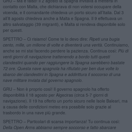
GRU – Ma è falso! Il 2 agosto la Spagna invitava a mettersi in
contatto con Malta, che dichiarava di non volersi occupare della
vicenda, e il comandante chiedeva un porto sicuro all’Italia. Dal 3
all’8 agosto chiedeva anche a Malta e Spagna. Il 9 effettuava un
altro salvataggio (39 migranti), e Malta si rendeva disponibile solo
per questi.
SPETTRO – Ci risiamo! Come te lo devo dire:
Ripeti una bugia
cento, mille, un milione di volte e diventerà una verità.
Continuiamo,
anche se mi stai facendo perdere la pazienza. Continua così:
Più di
venti giorni di navigazione trattenendo a bordo tutti questi
clandestini quando per raggiungere la Spagna sarebbero bastate
72 ore. Questa nave spagnola ha rifiutato per ben due volte lo
sbarco dei clandestini in Spagna e addirittura il soccorso di una
nave militare inviata dal governo spagnolo.
GRU – Non è proprio così! Il governo spagnolo ha offerto
disponibilità il 18 agosto per Algeciras (circa 5-7 giorni di
navigazione). Il 19 ha offerto un porto sicuro nelle Isole Baleari, ma
a causa delle condizioni meteo era possibile solo grazie al
trasbordo in una nave più grande.
SPETTRO – Particolari di scarsa importanza! Tu continua così:
Della Open Arms abbiamo sempre soccorso e fatto sbarcare