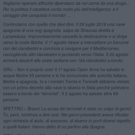
Vogliamo operare affinché dipendano da noi come da una droga…
Per la politica il carattere conta molto più dell'intelligenza: è il
coraggio che conquista il mondo! …
Continuiamo con quello che devi dire:
Il 29 luglio 2019 una nave
spagnola di una ong spagnola, salpa da Siracusa diretta a
Lampedusa. Improvvisamente cancella la destinazione e si dirige
verso le coste libiche. Il 1º agosto riesce a intercettare un barcone
con dei clandestini e comincia a navigare per il Mediterraneo,
raccogliendo altri clandestini e puntando verso l’Italia. Il 20 agosto
arriverà davanti alle coste siciliane con 164 clandestini a bordo.
GRU – Non è proprio così! Il 1º agosto Open Arms ha salvato in
acque libiche 55 persone e lo ha comunicato alle autorità italiane,
libiche e spagnola. Io e i ministri Trenta e Toninelli abbiamo vietato
con un primo decreto alla nave lo sbarco in Italia perché potevano
esserci a bordo dei “terroristi”. Il 2 agosto ha salvato altre 69
persone.
SPETTRO – Bravo! La scusa dei terroristi è stato un colpo di genio!
Tu, però, continua a dire così:
Nei giorni precedenti aveva rifiutato
ogni richiesta di aiuto, di soccorso, di sbarco in porti diversi rispetto
a quelli italiani. Hanno detto di no perfino alla Spagna
.