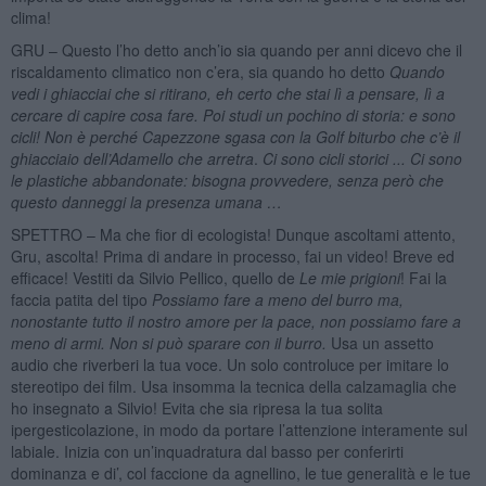
clima!
GRU – Questo l’ho detto anch’io sia quando per anni dicevo che il
riscaldamento climatico non c’era, sia quando ho detto
Quando
vedi i ghiacciai che si ritirano, eh certo che stai lì a pensare, lì a
cercare di capire cosa fare. Poi studi un pochino di storia: e sono
cicli! Non è perché Capezzone sgasa con la Golf biturbo che c’è il
ghiacciaio dell’Adamello che arretra
.
Ci sono cicli storici ... Ci sono
le plastiche abbandonate: bisogna provvedere, senza però che
questo danneggi la presenza umana …
SPETTRO – Ma che fior di ecologista! Dunque ascoltami attento,
Gru, ascolta! Prima di andare in processo, fai un video! Breve ed
efficace! Vestiti da Silvio Pellico, quello de
Le mie prigioni
! Fai la
faccia patita del tipo
Possiamo fare a meno del burro ma,
nonostante tutto il nostro amore per la pace, non possiamo fare a
meno di armi. Non si può sparare con il burro.
Usa un assetto
audio che riverberi la tua voce. Un solo controluce per imitare lo
stereotipo dei film. Usa insomma la tecnica della calzamaglia che
ho insegnato a Silvio! Evita che sia ripresa la tua solita
ipergesticolazione, in modo da portare l’attenzione interamente sul
labiale. Inizia con un’inquadratura dal basso per conferirti
dominanza e di’, col faccione da agnellino, le tue generalità e le tue