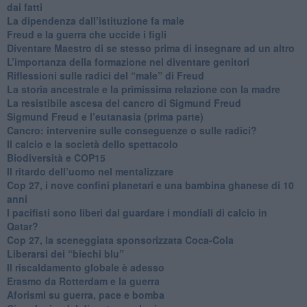
dai fatti
La dipendenza dall’istituzione fa male
​Freud e la guerra che uccide i figli
​Diventare Maestro di se stesso prima di insegnare ad un altro
L’importanza della formazione nel diventare genitori
Riflessioni sulle radici del “male” di Freud
​La storia ancestrale e la primissima relazione con la madre
​La resistibile ascesa del cancro di Sigmund Freud
Sigmund Freud e l’eutanasia (prima parte)
Cancro: intervenire sulle conseguenze o sulle radici?
​Il calcio e la società dello spettacolo
Biodiversità e COP15
​Il ritardo dell’uomo nel mentalizzare
​Cop 27, i nove confini planetari e una bambina ghanese di 10
anni
​I pacifisti sono liberi dal guardare i mondiali di calcio in
Qatar?
​Cop 27, la sceneggiata sponsorizzata Coca-Cola
​Liberarsi dei “biechi blu”
Il riscaldamento globale è adesso
​Erasmo da Rotterdam e la guerra
​Aforismi su guerra, pace e bomba