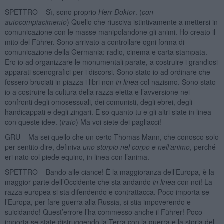
SPETTRO – Sì, sono proprio
Herr Doktor
. (
con
autocompiacimento
) Quello che riusciva istintivamente a mettersi in
comunicazione con le masse manipolandone gli animi. Ho creato il
mito del Führer. Sono arrivato a controllare ogni forma di
comunicazione della Germania: radio, cinema e carta stampata.
Ero io ad organizzare le monumentali parate, a costruire i grandiosi
apparati scenografici per i discorsi. Sono stato io ad ordinare che
fossero bruciati in piazza i libri non
in linea
col nazismo. Sono stato
io a costruire la cultura della razza eletta e l’avversione nei
confronti degli omosessuali, dei comunisti, degli ebrei, degli
handicappati e degli zingari. E so quanto tu e gli altri siate in linea
con queste idee. (
irato
) Ma voi siete dei pagliacci!
GRU – Ma sei quello che un certo Thomas Mann, che conosco solo
per sentito dire, definiva
uno storpio nel corpo e nell’animo
, perché
eri nato col piede equino, in linea con l’anima.
SPETTRO – Bando alle ciance! È la maggioranza dell’Europa, è la
maggior parte dell’Occidente che sta andando
in linea
con noi! La
razza europea si sta difendendo e contrattacca. Poco importa se
l’Europa, per fare guerra alla Russia, si stia impoverendo e
suicidando! Quest’errore l’ha commesso anche il Führer! Poco
importa se state distruggendo la Terra con la guerra e la storia del