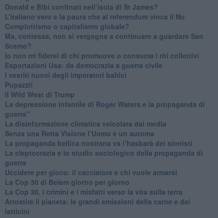
Donald e Bibi confinati nell’isola di St James?
L’italiano vero e la paura che al referendum vinca il No
​Complottismo o capitalismo globale?
​Ma, contessa, non si vergogna a continuare a guardare San
Scemo?
​Io non mi fiderei di chi promuove o consuma i riti collettivi
Esportazioni Usa: da democrazia a guerra civile
​I vestiti nuovi degli imperatori baltici
​Pupazzi!
​Il Wild West di Trump
​La depressione infantile di Roger Waters e la propaganda di
guerra"
​La disinformazione climatica veicolata dai media
Senza una Retta Visione l’Uomo è un automa
​La propaganda bellica nostrana vs l’hasbarà dei sionisti
​La cleptocrazia e lo studio sociologico della propaganda di
guerra
​Uccidere per gioco: il cacciatore e chi vuole armarsi
​La Cop 30 di Belem giorno per giorno
La Cop 30, i crimini e i misfatti verso la vita sulla terra
Arrostire il pianeta: le grandi emissioni della carne e dei
latticini