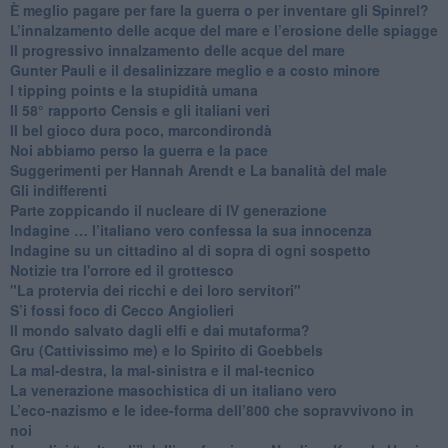
È meglio pagare per fare la guerra o per inventare gli Spinrel?
​L’innalzamento delle acque del mare e l’erosione delle spiagge
​Il progressivo innalzamento delle acque del mare
​Gunter Pauli e il desalinizzare meglio e a costo minore
I tipping points e la stupidità umana
​Il 58° rapporto Censis e gli italiani veri
​Il bel gioco dura poco, marcondirondà
Noi abbiamo perso la guerra e la pace
Suggerimenti per Hannah Arendt e La banalità del male
​Gli indifferenti
Parte zoppicando il nucleare di IV generazione
​Indagine … l’italiano vero confessa la sua innocenza
Indagine su un cittadino al di sopra di ogni sospetto
Notizie tra l'orrore ed il grottesco
"La protervia dei ricchi e dei loro servitori"
S’i fossi foco di Cecco Angiolieri
​Il mondo salvato dagli elfi e dai mutaforma?
Gru (Cattivissimo me) e lo Spirito di Goebbels
​La mal-destra, la mal-sinistra e il mal-tecnico
​La venerazione masochistica di un italiano vero
​L’eco-nazismo e le idee-forma dell’800 che sopravvivono in
noi