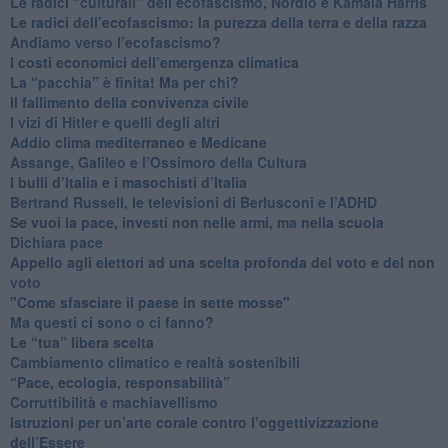
​Le radici “culturali” dell’ecofascismo, Nordio e Kamala Harris
Le radici dell’ecofascismo: la purezza della terra e della razza
Andiamo verso l’ecofascismo?
I costi economici dell’emergenza climatica
​La “pacchia” è finita! Ma per chi?
​Il fallimento della convivenza civile
​I vizi di Hitler e quelli degli altri
Addio clima mediterraneo e Medicane
​Assange, Galileo e l’Ossimoro della Cultura
​I bulli d’Italia e i masochisti d’Italia
​Bertrand Russell, le televisioni di Berlusconi e l’ADHD
​Se vuoi la pace, investi non nelle armi, ma nella scuola
​Dichiara pace
​Appello agli elettori ad una scelta profonda del voto e del non
voto
"Come sfasciare il paese in sette mosse"
​Ma questi ci sono o ci fanno?
​Le “tua” libera scelta
Cambiamento climatico e realtà sostenibili
“Pace, ecologia, responsabilità”
​Corruttibilità e machiavellismo
Istruzioni per un’arte corale contro l’oggettivizzazione
dell’Essere