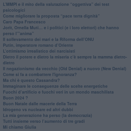
​L’MMPI e il mito della valutazione “oggettiva” dei test
psicologici
Come migliorare la proposta “pace terra dignità”
Caro Papa Francesco
​Jorit, Ornella Muti… e i politici (e i loro elettori) che hanno
perso l’”anima”
​Il sollevamento dei mari e la Riforma dell’ONU
Putin, imperatore romano d’Oriente
​L’ottimismo irrealistico dei narcisisti
​Dietro il potere e dietro la miseria c’è sempre la mamma dietro-
dietro
Il negazionismo da vecchio (Old Denial) a nuovo (New Denial)
Come si fa a combattere l'ignoranza?
Ma chi è questo Cassandra?
Immaginare le conseguenze delle scelte energetiche
​Fuochi d’artificio e fuochi veri in un mondo maschilista
Buon 2024 ?
​Buon Natale dalle macerie della Terra
​Idrogeno vs nucleare ed altri dubbi
​La mia generazione ha perso (la democrazia)
​Tutti insieme verso l’aumento di tre gradi
Mi chiamo Giulia