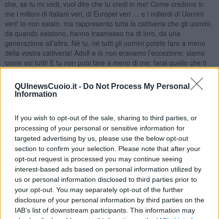
che, se tu mi vedi, vuol dire che tu credi in me! Come credono in
me i milioni di Italiani veri, di Europei veri … e i miliardi di Uomini
veri! Io non esisto, ma rappresento tutta la cattiveria che gli uomini,
da quando esistono, hanno trasmesso tra di loro, da una
generazione all’altra. Né tu, né tutti gli uomini potete fare a meno
della vostra cattiveria! Adolf e io non eravamo l’eccezione: siamo
come voi tutti! E tu non puoi fare a meno di me: farai quello che ti
ho detto. Crederai di aver agito liberamente, perché dimenticherai
quello che ti ho detto e lo metterai in pratica automaticamente.
QUInewsCuoio.it -
Do Not Process My Personal
Anche tu sei un burattino nelle mani del passato!
Information
Ed ora devo per forza lasciarti… Addio. La lucciola m’ha dato già il
segnale che la luce dell’alba s’avvicina, perché vedo smorzare a
If you wish to opt-out of the sale, sharing to third parties, or
poco a poco l’effimera sua fiamma. Addio, addio. Ricordati, ricordati
processing of your personal or sensitive information for
di me.
targeted advertising by us, please use the below opt-out
section to confirm your selection. Please note that after your
(Svanisce
)
opt-out request is processed you may continue seeing
GRU Ah, che schifo, che schifo!… E tu, mio cuore, reggi! E voi, mie
interest-based ads based on personal information utilized by
fibre, non cedete un sol attimo. Tenetemi… Ricordarmi di te,
us or personal information disclosed to third parties prior to
povero spirito! Ma sì, finché avrà spazio la memoria, su questa
your opt-out. You may separately opt-out of the further
sfera di terra impazzita! Ricordarmi di te!… Cancellerò dalle pagine
disclosure of your personal information by third parties on the
della mia memoria tutti gli altri ricordi triti, frivoli, le parole dei libri, le
IAB’s list of downstream participants. This information may
impressioni, le forme che su essa hanno stampato la giovinezza,