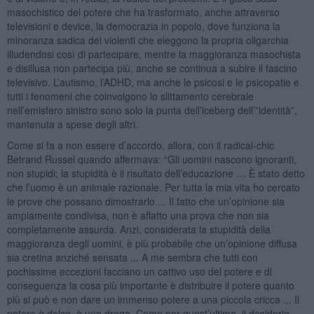
masochistico del potere che ha trasformato, anche attraverso
televisioni e device, la democrazia in popolo, dove funziona la
minoranza sadica dei violenti che eleggono la propria oligarchia
illudendosi così di partecipare, mentre la maggioranza masochista
e disillusa non partecipa più, anche se continua a subire il fascino
televisivo. L’autismo, l’ADHD, ma anche le psicosi e le psicopatie e
tutti i fenomeni che coinvolgono lo slittamento cerebrale
nell’emisfero sinistro sono solo la punta dell’iceberg dell’”identità”,
mantenuta a spese degli altri.
Come si fa a non essere d’accordo, allora, con il radical-chic
Betrand Russel quando affermava: “Gli uomini nascono ignoranti,
non stupidi; la stupidità è il risultato dell’educazione … È stato detto
che l’uomo è un animale razionale. Per tutta la mia vita ho cercato
le prove che possano dimostrarlo ... Il fatto che un’opinione sia
ampiamente condivisa, non è affatto una prova che non sia
completamente assurda. Anzi, considerata la stupidità della
maggioranza degli uomini, è più probabile che un’opinione diffusa
sia cretina anziché sensata ... A me sembra che tutti con
pochissime eccezioni facciano un cattivo uso del potere e di
conseguenza la cosa più importante è distribuire il potere quanto
più si può e non dare un immenso potere a una piccola cricca ... Il
potere è dolce, è una droga. Come per quest’ultima, il desiderio