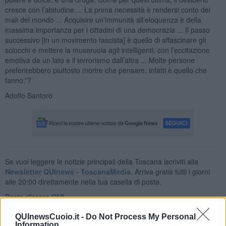
cresce con l’abitudine ... La prima necessità è rendersi conto dei
mali del mondo ... Acquisire un’immunità all’eloquenza è della
massima importanza per i cittadini di una democrazia ... Il passo
successivo [in un movimento fascista] è quello di affascinare gli
sciocchi e mettere la museruola agli intelligenti, con l’eccitazione
emotiva da un lato e il terrorismo dall’altra ... Molte persone
preferirebbero piuttosto morire che pensare, infatti è quello che
fanno.”?
Adolfo Santoro
Se vuoi leggere le notizie principali della Toscana iscriviti alla
Newsletter QUInews - ToscanaMedia.
Arriva gratis tutti i giorni
alle 20:00 direttamente nella tua casella di posta.
Basta cliccare
QUI
Ti potrebbe interessare anche:
QUInewsCuoio.it -
Do Not Process My Personal
Information