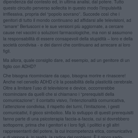
dipendenza dal contesto ed, in ultima analisi, dal potere. Tutto
questo circuito perverso sollecita in questo modo l’impulsività
irriflessiva, propria del “popolo sovrano”. Succede così che i
genitori di tutto il mondo continuano ad affidarsi alle televisioni, ad
“amare” Berlusconi e le sue versioni più aggiornate, a cercare
cause nei vaccini o soluzioni farmacologiche, ma non si assumono
la responsabilità di essere consapevoli della stupidità – loro e della
società condivisa - e dei danni che continuano ad arrecare ai loro
figli.
Ma allora, quale consiglio dare, ad esempio, ad un genitore di un
figlio con ADHD?
Che bisogna ricominciare da capo, bisogna morire e rinascere!
Anche nel cervello ADHD c’è la possibilità della plasticità cerebrale.
Oltre a limitare l’uso di televisione e device, occorrerebbe
ricominciare da quelli che si chiamano i “prerequisiti della
comunicazione”: il contatto visivo, l’intenzionalità comunicativa,
l’attenzione condivisa, il rispetto dei turni, l’imitazione, i gesti
comunicativi, il gioco simbolico. Ma lo sviluppo di questi prerequisiti
fanno parte di una psicoterapia faccia-a-faccia, cui si dovrebbero
sottoporre, prima che i genitori e i loro figli, i politici e gli altri
rappresentanti del potere, la cui incompetenza etica, comunicativa
e di visione è, in realtà, la radice dei problemi. È il gioco sado-