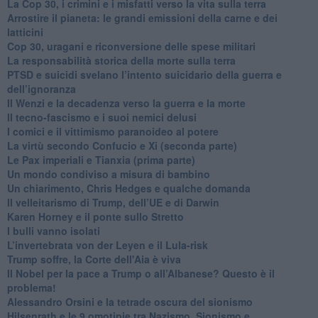
La Cop 30, i crimini e i misfatti verso la vita sulla terra
Arrostire il pianeta: le grandi emissioni della carne e dei
latticini
​Cop 30, uragani e riconversione delle spese militari
La responsabilità storica della morte sulla terra
PTSD e suicidi svelano l’intento suicidario della guerra e
dell’ignoranza
Il Wenzi e la decadenza verso la guerra e la morte
​Il tecno-fascismo e i suoi nemici delusi
​I comici e il vittimismo paranoideo al potere
​La virtù secondo Confucio e Xi (seconda parte)
Le Pax imperiali e Tianxia (prima parte)
Un mondo condiviso a misura di bambino
​Un chiarimento, Chris Hedges e qualche domanda
Il velleitarismo di Trump, dell’UE e di Darwin
​Karen Horney e il ponte sullo Stretto
​I bulli vanno isolati
L’invertebrata von der Leyen e il Lula-risk
Trump soffre, la Corte dell'Aia è viva
​Il Nobel per la pace a Trump o all’Albanese? Questo è il
problema!
​Alessandro Orsini e la tetrade oscura del sionismo
​Hilsenrath e le 9 omotipie tra Nazismo, Sionismo e