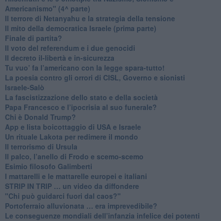
Americanismo" (4^ parte)
​Il terrore di Netanyahu e la strategia della tensione
Il mito della democratica Israele (prima parte)
​Finale di partita?
​Il voto del referendum e i due genocidi
Il decreto il-libertà e in-sicurezza
Tu vuo’ fa l’americano con la legge spara-tutto!
La poesia contro gli orrori di CISL, Governo e sionisti
Israele-Salò
​La fascistizzazione dello stato e della società
Papa Francesco e l’ipocrisia al suo funerale?
​Chi è Donald Trump?
App e lista boicottaggio di USA e Israele
​Un rituale Lakota per redimere il mondo
Il terrorismo di Ursula
​Il palco, l’anello di Frodo e scemo-scemo
Esimio filosofo Galimberti
​I mattarelli e le mattarelle europei e italiani
​STRIP IN TRIP … un video da diffondere
"Chi può guidarci fuori dal caos?"
​Portoferraio alluvionata … era imprevedibile?
Le conseguenze mondiali dell’infanzia infelice dei potenti