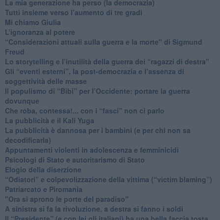
​La mia generazione ha perso (la democrazia)
​Tutti insieme verso l’aumento di tre gradi
Mi chiamo Giulia
L’ignoranza al potere
​“Considerazioni attuali sulla guerra e la morte" di Sigmund
Freud
​Lo storytelling e l’inutilità della guerra dei “ragazzi di destra”
​Gli “eventi esterni”, la post-democrazia e l’assenza di
soggettività delle masse
​Il populismo di “Bibi” per l’Occidente: portare la guerra
dovunque
​Che roba, contessa!... con i “fasci” non ci parlo
La pubblicità e il Kali Yuga
​La pubblicità è dannosa per i bambini (e per chi non sa
decodificarla)
​Appuntamenti violenti in adolescenza e femminicidi
​Psicologi di Stato e autoritarismo di Stato
Elogio della diserzione
“Odiatori” e colpevolizzazione della vittima (“victim blaming”)
​Patriarcato e Piromania
"Ora si aprono le porte del paradiso"
​A sinistra si fa la rivoluzione, a destra si fanno i soldi
​Il “Presidente” (e con lei gli italiani) ha una bella faccia tosta