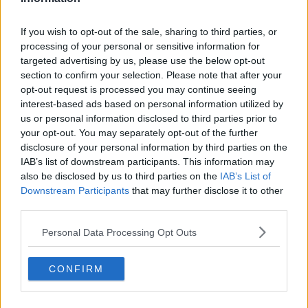
Articoli dal Blog “Disincantato” di Adolfo Santoro
​Linee guida per organizzare il civismo della complessità
If you wish to opt-out of the sale, sharing to third parties, or
​Il ripristino della natura secondo la legge e l’impegno dei
processing of your personal or sensitive information for
Cittadini
targeted advertising by us, please use the below opt-out
Il nesso tra cambiamenti climatici e salute umana
section to confirm your selection. Please note that after your
Tutti morimmo a stento (3)
opt-out request is processed you may continue seeing
Tutti morimmo a stento (2)
interest-based ads based on personal information utilized by
​Tutti morimmo a stento (1)
us or personal information disclosed to third parties prior to
IL CORRIDOIO BLU il resoconto del convegno
your opt-out. You may separately opt-out of the further
Un manuale essenziale per seguire il CORRIDOIO BLU
disclosure of your personal information by third parties on the
Il corridoio blu
IAB’s list of downstream participants. This information may
​Il cronoprogramma ottimale verso il full electric sui traghetti
also be disclosed by us to third parties on the
IAB’s List of
​I costi dell’adeguamento al cold ironing
Downstream Participants
that may further disclose it to other
Alcune domande da esordiente agli esperti che decidono le
third parties.
sorti dell’Elba
Verso il full electric a gestione pubblica dei traghetti​
Personal Data Processing Opt Outs
​La Scienza dei Cittadini e i Cittadini per l’Aria
Trump e le sue guerre contro i deboli e contro la terra
​Le furbate elettorali della Meloni e la testardaggine
CONFIRM
dell’opposizione
​Date loro l’Oscar al posto del Nobel per la Pace
L'umanizzazione dell'economia e della politica