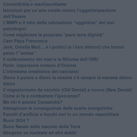
​Corruttibilità e machiavellismo
Istruzioni per un’arte corale contro l’oggettivizzazione
dell’Essere
​L’MMPI e il mito della valutazione “oggettiva” dei test
psicologici
Come migliorare la proposta “pace terra dignità”
Caro Papa Francesco
​Jorit, Ornella Muti… e i politici (e i loro elettori) che hanno
perso l’”anima”
​Il sollevamento dei mari e la Riforma dell’ONU
Putin, imperatore romano d’Oriente
​L’ottimismo irrealistico dei narcisisti
​Dietro il potere e dietro la miseria c’è sempre la mamma dietro-
dietro
Il negazionismo da vecchio (Old Denial) a nuovo (New Denial)
Come si fa a combattere l'ignoranza?
Ma chi è questo Cassandra?
Immaginare le conseguenze delle scelte energetiche
​Fuochi d’artificio e fuochi veri in un mondo maschilista
Buon 2024 ?
​Buon Natale dalle macerie della Terra
​Idrogeno vs nucleare ed altri dubbi