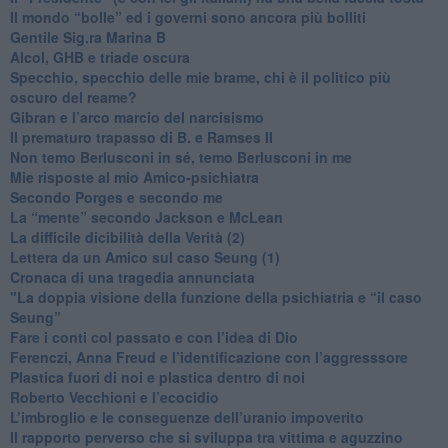
​Il mondo “bolle” ed i governi sono ancora più bolliti
​Gentile Sig.ra Marina B
​Alcol, GHB e triade oscura
​Specchio, specchio delle mie brame, chi è il politico più
oscuro del reame?
​Gibran e l’arco marcio del narcisismo
​Il prematuro trapasso di B. e Ramses II
​Non temo Berlusconi in sé, temo Berlusconi in me
​Mie risposte al mio Amico-psichiatra
​Secondo Porges e secondo me
​La “mente” secondo Jackson e McLean
La difficile dicibilità della Verità (2)
​Lettera da un Amico sul caso Seung (1)
​Cronaca di una tragedia annunciata
"​La doppia visione della funzione della psichiatria e “il caso
Seung”
​Fare i conti col passato e con l’idea di Dio
​Ferenczi, Anna Freud e l’identificazione con l’aggresssore
Plastica fuori di noi e plastica dentro di noi
​Roberto Vecchioni e l’ecocidio
​L’imbroglio e le conseguenze dell’uranio impoverito
​Il rapporto perverso che si sviluppa tra vittima e aguzzino