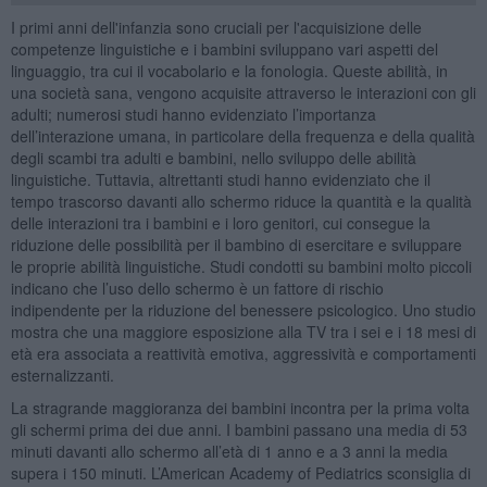
I primi anni dell'infanzia sono cruciali per l'acquisizione delle
competenze linguistiche e i bambini sviluppano vari aspetti del
linguaggio, tra cui il vocabolario e la fonologia. Queste abilità, in
una società sana, vengono acquisite attraverso le interazioni con gli
adulti; numerosi studi hanno evidenziato l’importanza
dell’interazione umana, in particolare della frequenza e della qualità
degli scambi tra adulti e bambini, nello sviluppo delle abilità
linguistiche. Tuttavia, altrettanti studi hanno evidenziato che il
tempo trascorso davanti allo schermo riduce la quantità e la qualità
delle interazioni tra i bambini e i loro genitori, cui consegue la
riduzione delle possibilità per il bambino di esercitare e sviluppare
le proprie abilità linguistiche. Studi condotti su bambini molto piccoli
indicano che l’uso dello schermo è un fattore di rischio
indipendente per la riduzione del benessere psicologico. Uno studio
mostra che una maggiore esposizione alla TV tra i sei e i 18 mesi di
età era associata a reattività emotiva, aggressività e comportamenti
esternalizzanti.
La stragrande maggioranza dei bambini incontra per la prima volta
gli schermi prima dei due anni. I bambini passano una media di 53
minuti davanti allo schermo all’età di 1 anno e a 3 anni la media
supera i 150 minuti. L’American Academy of Pediatrics sconsiglia di