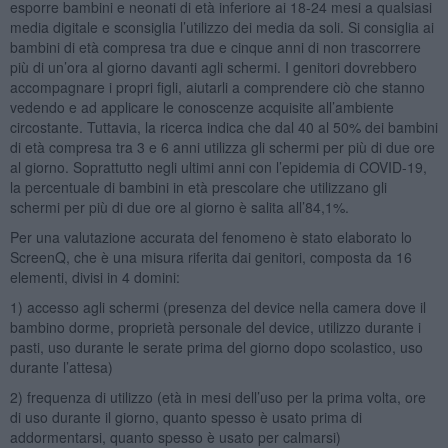
esporre bambini e neonati di età inferiore ai 18-24 mesi a qualsiasi
media digitale e sconsiglia l’utilizzo dei media da soli. Si consiglia ai
bambini di età compresa tra due e cinque anni di non trascorrere
più di un’ora al giorno davanti agli schermi. I genitori dovrebbero
accompagnare i propri figli, aiutarli a comprendere ciò che stanno
vedendo e ad applicare le conoscenze acquisite all’ambiente
circostante. Tuttavia, la ricerca indica che dal 40 al 50% dei bambini
di età compresa tra 3 e 6 anni utilizza gli schermi per più di due ore
al giorno. Soprattutto negli ultimi anni con l’epidemia di COVID-19,
la percentuale di bambini in età prescolare che utilizzano gli
schermi per più di due ore al giorno è salita all’84,1%.
Per una valutazione accurata del fenomeno è stato elaborato lo
ScreenQ, che è una misura riferita dai genitori, composta da 16
elementi, divisi in 4 domini:
1) accesso agli schermi (presenza del device nella camera dove il
bambino dorme, proprietà personale del device, utilizzo durante i
pasti, uso durante le serate prima del giorno dopo scolastico, uso
durante l’attesa)
2) frequenza di utilizzo (età in mesi dell’uso per la prima volta, ore
di uso durante il giorno, quanto spesso è usato prima di
addormentarsi, quanto spesso è usato per calmarsi)