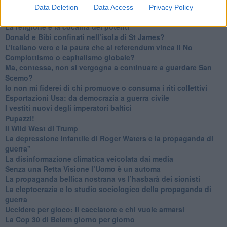
​Dopo il diluvio dei NO: un patto intergenerazionale
Data Deletion
Data Access
Privacy Policy
​Un grandioso NO ai falchi teocratici e ai loro vassalli
La religione è la cocaina dei potenti
Donald e Bibi confinati nell’isola di St James?
L’italiano vero e la paura che al referendum vinca il No
​Complottismo o capitalismo globale?
​Ma, contessa, non si vergogna a continuare a guardare San
Scemo?
​Io non mi fiderei di chi promuove o consuma i riti collettivi
Esportazioni Usa: da democrazia a guerra civile
​I vestiti nuovi degli imperatori baltici
​Pupazzi!
​Il Wild West di Trump
​La depressione infantile di Roger Waters e la propaganda di
guerra"
​La disinformazione climatica veicolata dai media
Senza una Retta Visione l’Uomo è un automa
​La propaganda bellica nostrana vs l’hasbarà dei sionisti
​La cleptocrazia e lo studio sociologico della propaganda di
guerra
​Uccidere per gioco: il cacciatore e chi vuole armarsi
​La Cop 30 di Belem giorno per giorno