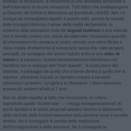
eccesso di sensazioni, di attivazione di una sensibilità sensoriale e
dell’evitamento di alcune sensazioni. Tutti fattori che predispongono
al Disturbo del Deficit di Attenzione ed Iperattività (ADHD). Non c’è
dunque da meravigliarsi rispetto a questo esito, perché la velocità
delle immagini deforma il senso della realtà del bambino: lo
schermo della televisione invia dei
segnali luminosi
a una velocità
che il cervello umano non riesce ad elaborare, l’eccessiva quantità
di informazioni che arrivano al nostro cervello non viene filtrata e
viene inviata direttamente al subconscio senza che i dati vengano
percepiti; ne consegue che anche l’adulto entra in uno
stato di
trance
e si paralizza. Questo bombardamento interferisce nel
bambino con lo sviluppo dell’”inner speech”, la costruzione del
discorso, il passaggio da quello che si sente dentro a quello che si
esprime, attraverso il quale un bambino impara a pensare
attraverso i problemi, i progetti e la riflessione. I danni diventano
ancora più evidenti all’età di 7 anni.
Non ho dubbi rispetto al fatto che l’evoluzione, la cultura –
soprattutto quella “occidentale” -, i retaggi transgenerazionali, le
storie familiari e le storie personali abbiano favorito lo slittamento
della centrale delle funzioni esecutive della persona verso il cervello
sinistro. Ne è conseguita la perdita della mediazione
dell’immaginazione e delle emozioni. Ne è conseguita la