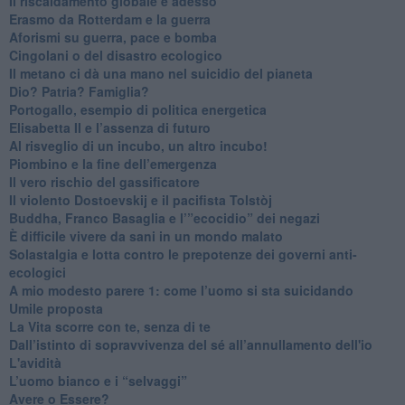
Il riscaldamento globale è adesso
​Erasmo da Rotterdam e la guerra
​Aforismi su guerra, pace e bomba
Cingolani o del disastro ecologico
​Il metano ci dà una mano nel suicidio del pianeta
​Dio? Patria? Famiglia?
Portogallo, esempio di politica energetica
​Elisabetta II e l’assenza di futuro
Al risveglio di un incubo, un altro incubo!
​Piombino e la fine dell’emergenza
​Il vero rischio del gassificatore
​Il violento Dostoevskij e il pacifista Tolstòj
​Buddha, Franco Basaglia e l’”ecocidio” dei negazi
​È difficile vivere da sani in un mondo malato
Solastalgia e lotta contro le prepotenze dei governi anti-
ecologici
​A mio modesto parere 1: come l’uomo si sta suicidando
​Umile proposta
​La Vita scorre con te, senza di te
​Dall’istinto di sopravvivenza del sé all’annullamento dell'io
L'avidità
​L’uomo bianco e i “selvaggi”
​Avere o Essere?