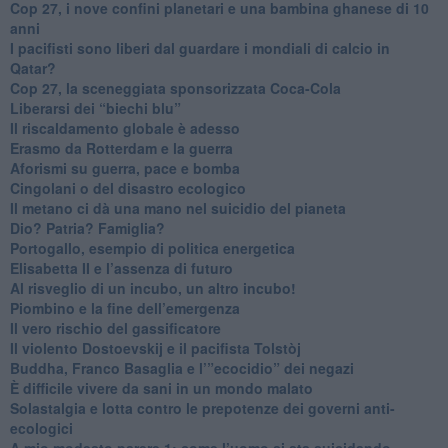
​Cop 27, i nove confini planetari e una bambina ghanese di 10
anni
​I pacifisti sono liberi dal guardare i mondiali di calcio in
Qatar?
​Cop 27, la sceneggiata sponsorizzata Coca-Cola
​Liberarsi dei “biechi blu”
Il riscaldamento globale è adesso
​Erasmo da Rotterdam e la guerra
​Aforismi su guerra, pace e bomba
Cingolani o del disastro ecologico
​Il metano ci dà una mano nel suicidio del pianeta
​Dio? Patria? Famiglia?
Portogallo, esempio di politica energetica
​Elisabetta II e l’assenza di futuro
Al risveglio di un incubo, un altro incubo!
​Piombino e la fine dell’emergenza
​Il vero rischio del gassificatore
​Il violento Dostoevskij e il pacifista Tolstòj
​Buddha, Franco Basaglia e l’”ecocidio” dei negazi
​È difficile vivere da sani in un mondo malato
Solastalgia e lotta contro le prepotenze dei governi anti-
ecologici
​A mio modesto parere 1: come l’uomo si sta suicidando