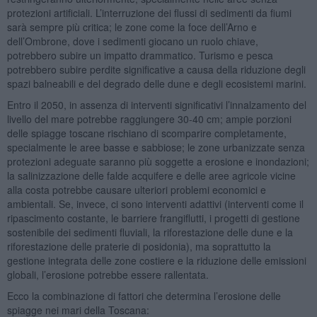
protezioni artificiali. L’interruzione dei flussi di sedimenti da fiumi
sarà sempre più critica; le zone come la foce dell’Arno e
dell’Ombrone, dove i sedimenti giocano un ruolo chiave,
potrebbero subire un impatto drammatico. Turismo e pesca
potrebbero subire perdite significative a causa della riduzione degli
spazi balneabili e del degrado delle dune e degli ecosistemi marini.
Entro il 2050, in assenza di interventi significativi l’innalzamento del
livello del mare potrebbe raggiungere 30-40 cm; ampie porzioni
delle spiagge toscane rischiano di scomparire completamente,
specialmente le aree basse e sabbiose; le zone urbanizzate senza
protezioni adeguate saranno più soggette a erosione e inondazioni;
la salinizzazione delle falde acquifere e delle aree agricole vicine
alla costa potrebbe causare ulteriori problemi economici e
ambientali. Se, invece, ci sono interventi adattivi (interventi come il
ripascimento costante, le barriere frangiflutti, i progetti di gestione
sostenibile dei sedimenti fluviali, la riforestazione delle dune e la
riforestazione delle praterie di posidonia), ma soprattutto la
gestione integrata delle zone costiere e la riduzione delle emissioni
globali, l’erosione potrebbe essere rallentata.
Ecco la combinazione di fattori che determina l’erosione delle
spiagge nei mari della Toscana: