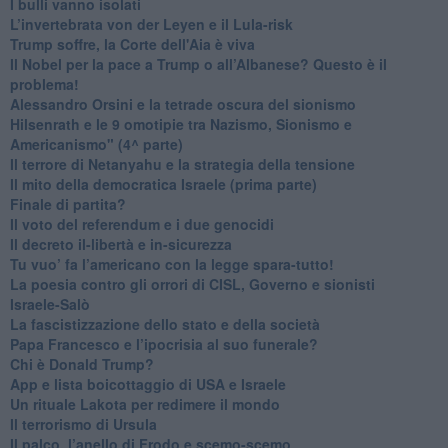
​I bulli vanno isolati
L’invertebrata von der Leyen e il Lula-risk
Trump soffre, la Corte dell'Aia è viva
​Il Nobel per la pace a Trump o all’Albanese? Questo è il
problema!
​Alessandro Orsini e la tetrade oscura del sionismo
​Hilsenrath e le 9 omotipie tra Nazismo, Sionismo e
Americanismo" (4^ parte)
​Il terrore di Netanyahu e la strategia della tensione
Il mito della democratica Israele (prima parte)
​Finale di partita?
​Il voto del referendum e i due genocidi
Il decreto il-libertà e in-sicurezza
Tu vuo’ fa l’americano con la legge spara-tutto!
La poesia contro gli orrori di CISL, Governo e sionisti
Israele-Salò
​La fascistizzazione dello stato e della società
Papa Francesco e l’ipocrisia al suo funerale?
​Chi è Donald Trump?
App e lista boicottaggio di USA e Israele
​Un rituale Lakota per redimere il mondo
Il terrorismo di Ursula
​Il palco, l’anello di Frodo e scemo-scemo