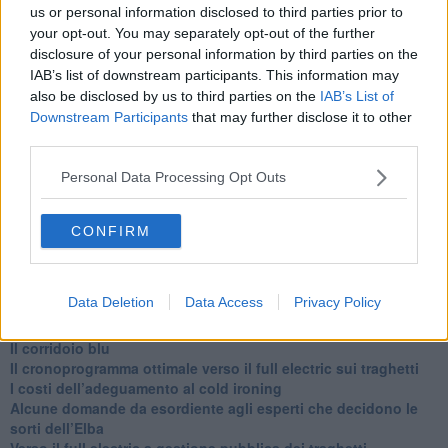
us or personal information disclosed to third parties prior to
alle 20:00 direttamente nella tua casella di posta.
your opt-out. You may separately opt-out of the further
Basta cliccare
QUI
disclosure of your personal information by third parties on the
Ti potrebbe interessare anche:
IAB’s list of downstream participants. This information may
also be disclosed by us to third parties on the
IAB’s List of
Downstream Participants
that may further disclose it to other
Articoli dal Blog “Disincantato” di Adolfo Santoro
third parties.
​Un esempio di civismo
​Linee guida per organizzare il civismo della complessità
Personal Data Processing Opt Outs
​Il ripristino della natura secondo la legge e l’impegno dei
Cittadini
Il nesso tra cambiamenti climatici e salute umana
CONFIRM
Tutti morimmo a stento (3)
Tutti morimmo a stento (2)
​Tutti morimmo a stento (1)
Data Deletion
Data Access
Privacy Policy
IL CORRIDOIO BLU il resoconto del convegno
Un manuale essenziale per seguire il CORRIDOIO BLU
Il corridoio blu
​Il cronoprogramma ottimale verso il full electric sui traghetti
​I costi dell’adeguamento al cold ironing
Alcune domande da esordiente agli esperti che decidono le
sorti dell’Elba
Verso il full electric a gestione pubblica dei traghetti​