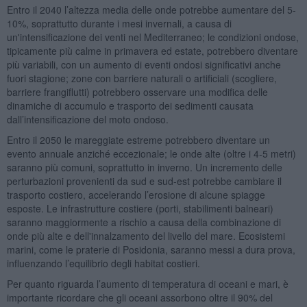
Entro il 2040 l’altezza media delle onde potrebbe aumentare del 5-
10%, soprattutto durante i mesi invernali, a causa di
un'intensificazione dei venti nel Mediterraneo; le condizioni ondose,
tipicamente più calme in primavera ed estate, potrebbero diventare
più variabili, con un aumento di eventi ondosi significativi anche
fuori stagione; zone con barriere naturali o artificiali (scogliere,
barriere frangiflutti) potrebbero osservare una modifica delle
dinamiche di accumulo e trasporto dei sedimenti causata
dall’intensificazione del moto ondoso.
Entro il 2050 le mareggiate estreme potrebbero diventare un
evento annuale anziché eccezionale; le onde alte (oltre i 4-5 metri)
saranno più comuni, soprattutto in inverno. Un incremento delle
perturbazioni provenienti da sud e sud-est potrebbe cambiare il
trasporto costiero, accelerando l’erosione di alcune spiagge
esposte. Le infrastrutture costiere (porti, stabilimenti balneari)
saranno maggiormente a rischio a causa della combinazione di
onde più alte e dell'innalzamento del livello del mare. Ecosistemi
marini, come le praterie di Posidonia, saranno messi a dura prova,
influenzando l’equilibrio degli habitat costieri.
Per quanto riguarda l’aumento di temperatura di oceani e mari, è
importante ricordare che gli oceani assorbono oltre il 90% del