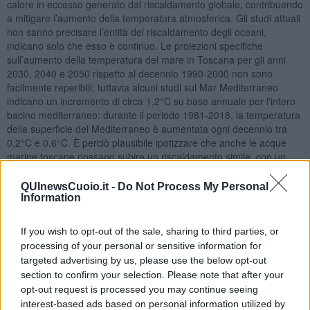
calore in eccesso generato dal riscaldamento globale, contribuendo
a mitigare l’aumento della temperatura atmosferica. Gli studi attuali
non sanno precisare l’entità del riscaldamento degli oceani,
indicano solo che esso è continuo. Le proiezioni specifiche
sull’aumento della temperatura del mare in Toscana per gli anni
2030, 2040 e 2050 rispetto al decennio 1990-2000 non sono
facilmente reperibili; tuttavia alcuni studi sul Mar Mediterraneo
indicano un incremento di circa 1,2°C su base annuale per l'intero
bacino mediterraneo: durante il periodo 1981-2018, la temperatura
della superficie del Mediterraneo è aumentata ogni decennio tra
0,2°C e 0,6°C. È perciò plausibile ipotizzare che anche le acque
marine toscane possano subire un riscaldamento simile, con un
incremento compreso tra 0,6°C e 1,8°C entro il 2050 rispetto ai
livelli del 1990-2000.
QUInewsCuoio.it -
Do Not Process My Personal
Information
Adolfo Santoro
If you wish to opt-out of the sale, sharing to third parties, or
processing of your personal or sensitive information for
targeted advertising by us, please use the below opt-out
section to confirm your selection. Please note that after your
opt-out request is processed you may continue seeing
Se vuoi leggere le notizie principali della Toscana iscriviti alla
interest-based ads based on personal information utilized by
Newsletter QUInews - ToscanaMedia.
Arriva gratis tutti i giorni