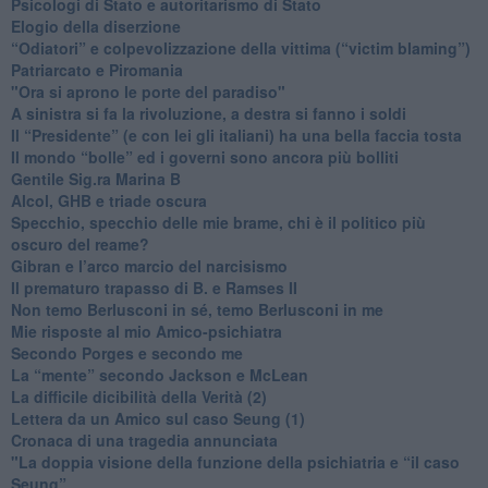
​Psicologi di Stato e autoritarismo di Stato
Elogio della diserzione
“Odiatori” e colpevolizzazione della vittima (“victim blaming”)
​Patriarcato e Piromania
"Ora si aprono le porte del paradiso"
​A sinistra si fa la rivoluzione, a destra si fanno i soldi
​Il “Presidente” (e con lei gli italiani) ha una bella faccia tosta
​Il mondo “bolle” ed i governi sono ancora più bolliti
​Gentile Sig.ra Marina B
​Alcol, GHB e triade oscura
​Specchio, specchio delle mie brame, chi è il politico più
oscuro del reame?
​Gibran e l’arco marcio del narcisismo
​Il prematuro trapasso di B. e Ramses II
​Non temo Berlusconi in sé, temo Berlusconi in me
​Mie risposte al mio Amico-psichiatra
​Secondo Porges e secondo me
​La “mente” secondo Jackson e McLean
La difficile dicibilità della Verità (2)
​Lettera da un Amico sul caso Seung (1)
​Cronaca di una tragedia annunciata
"​La doppia visione della funzione della psichiatria e “il caso
Seung”