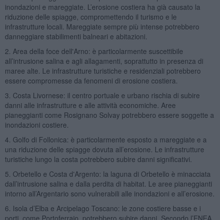
inondazioni e mareggiate. L’erosione costiera ha già causato la
riduzione delle spiagge, compromettendo il turismo e le
infrastrutture locali. Mareggiate sempre più intense potrebbero
danneggiare stabilimenti balneari e abitazioni.
2. Area della foce dell'Arno: è particolarmente suscettibile
all’intrusione salina e agli allagamenti, soprattutto in presenza di
maree alte. Le infrastrutture turistiche e residenziali potrebbero
essere compromesse da fenomeni di erosione costiera.
3. Costa Livornese: il centro portuale e urbano rischia di subire
danni alle infrastrutture e alle attività economiche. Aree
pianeggianti come Rosignano Solvay potrebbero essere soggette a
inondazioni costiere.
4. Golfo di Follonica: è particolarmente esposto a mareggiate e a
una riduzione delle spiagge dovuta all’erosione. Le infrastrutture
turistiche lungo la costa potrebbero subire danni significativi.
5. Orbetello e Costa d'Argento: la laguna di Orbetello è minacciata
dall’intrusione salina e dalla perdita di habitat. Le aree pianeggianti
intorno all’Argentario sono vulnerabili alle inondazioni e all’erosione.
6. Isola d’Elba e Arcipelago Toscano: le zone costiere basse e i
porti, come Portoferraio, potrebbero subire danni. Secondo l’ENEA,