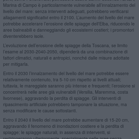
Marina di Campo è particolarmente vulnerabile all’innalzamento del
livello del mare: senza interventi adeguati, potrebbero verificarsi
allagamenti significativi entro il 2100. L’aumento del livello del mare
potrebbe accelerare l’erosione delle spiagge dell'Elba, riducendo le
aree balneabili e danneggiando gli ecosistemi costieri; i promontori
diventerebbero isole.
L’evoluzione dell’erosione delle spiagge della Toscana, se limito
l’esame al 2030-2040-2050, dipenderà da una combinazione di
fattori climatici, naturali e antropici, nonché dalle misure adottate
per mitigarla.
Entro il 2030 l’innalzamento del livello del mare potrebbe essere
relativamente contenuto, tra 5-10 cm rispetto ai livelli attuali;
tuttavia, le mareggiate saranno più intense e frequenti; l’erosione si
concentrerà nelle aree già vulnerabili (Versilia, Maremma, costa
livornese), aggravando la perdita di spiagge. Gli interventi di
ripascimento artificiale potrebbero tamponare la situazione, ma
senza modificare le cause sottostanti.
Entro il 2040 il livello del mare potrebbe aumentare di 15-20 cm,
aggravando il fenomeno di inondazioni costiere e la perdita di
spiagge; le spiagge naturali, in assenza di interventi, si
restringeranno ulteriormente, specialmente nelle aree senza