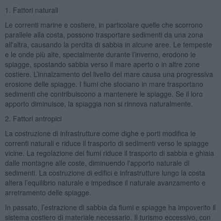
1. Fattori naturali
Le correnti marine e costiere, in particolare quelle che scorrono
parallele alla costa, possono trasportare sedimenti da una zona
all'altra, causando la perdita di sabbia in alcune aree. Le tempeste
e le onde più alte, specialmente durante l’inverno, erodono le
spiagge, spostando sabbia verso il mare aperto o in altre zone
costiere. L’innalzamento del livello del mare causa una progressiva
erosione delle spiagge. I fiumi che sfociano in mare trasportano
sedimenti che contribuiscono a mantenere le spiagge. Se il loro
apporto diminuisce, la spiaggia non si rinnova naturalmente.
2. Fattori antropici
La costruzione di infrastrutture come dighe e porti modifica le
correnti naturali e riduce il trasporto di sedimenti verso le spiagge
vicine. La regolazione dei fiumi riduce il trasporto di sabbia e ghiaia
dalle montagne alle coste, diminuendo l'apporto naturale di
sedimenti. La costruzione di edifici e infrastrutture lungo la costa
altera l’equilibrio naturale e impedisce il naturale avanzamento e
arretramento delle spiagge.
In passato, l’estrazione di sabbia da fiumi e spiagge ha impoverito il
sistema costiero di materiale necessario. Il turismo eccessivo, con