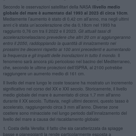
Secondo le osservazioni satellitari della NASA il
livello medio
globale del mare è aumentato dal 1993 al 2023 di circa 10cm
.
Mediamente l’aumento è stato di 0,42 cm all’anno, ma negli ultimi
anni c’è stata un’accelerazione che da 0,18cm nel 1993 ha
raggiunto 0,76 cm tra il 2022 e il 2023.
Gli attuali tassi di
accelerazione
lasciano
prevedere che altri 20 cm si aggiungeranno
entro il 2050, raddoppiando la quantità di innalzamento nei
prossimi tre decenni rispetto ai 100 anni precedenti e aumentando
la frequenza e gli impatti delle inondazioni in tutto il mondo
.
Il
fenomeno sarà ancora più pericoloso nel bacino del Mediterraneo,
che, secondo le ultime proiezioni dell’ISPRA, al 2100 potrebbe
raggiungere un aumento medio di 161 cm.
Il livello del mare lungo le coste toscane ha mostrato un incremento
significativo nel corso del XX e XXI secolo. Storicamente, il livello
medio globale del mare è aumentato di circa 1,7 mm all'anno
durante il XX secolo. Tuttavia, negli ultimi decenni, questo tasso è
accelerato, raggiungendo circa 3 mm all’anno. Diverse zone
costiere sono minacciate nel lungo periodo dall’innalzamento del
livello del mare a causa del riscaldamento globale:
1. Costa della Versilia: il fatto che sia caratterizzata da spiagge
basse e pianeggianti la rende particolarmente esposta a