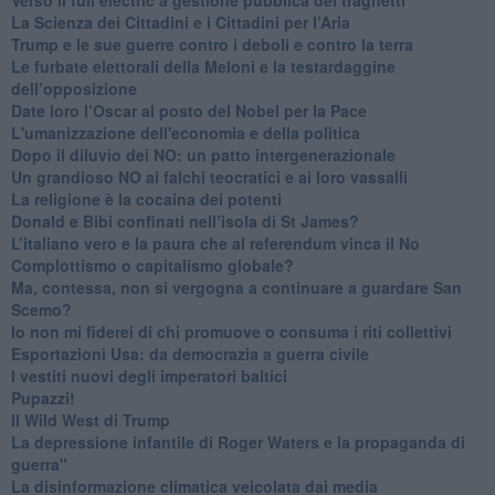
​La Scienza dei Cittadini e i Cittadini per l’Aria
Trump e le sue guerre contro i deboli e contro la terra
​Le furbate elettorali della Meloni e la testardaggine
dell’opposizione
​Date loro l’Oscar al posto del Nobel per la Pace
L'umanizzazione dell'economia e della politica
​Dopo il diluvio dei NO: un patto intergenerazionale
​Un grandioso NO ai falchi teocratici e ai loro vassalli
La religione è la cocaina dei potenti
Donald e Bibi confinati nell’isola di St James?
L’italiano vero e la paura che al referendum vinca il No
​Complottismo o capitalismo globale?
​Ma, contessa, non si vergogna a continuare a guardare San
Scemo?
​Io non mi fiderei di chi promuove o consuma i riti collettivi
Esportazioni Usa: da democrazia a guerra civile
​I vestiti nuovi degli imperatori baltici
​Pupazzi!
​Il Wild West di Trump
​La depressione infantile di Roger Waters e la propaganda di
guerra"
​La disinformazione climatica veicolata dai media