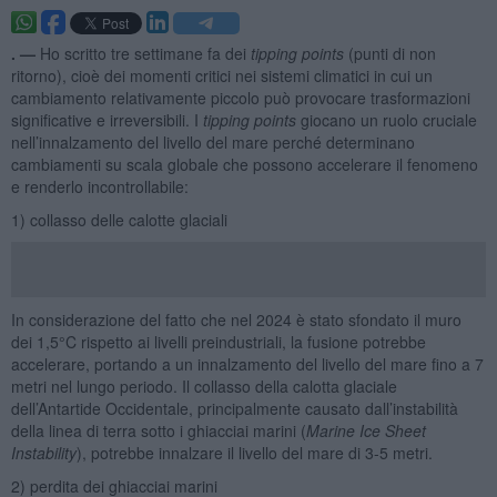
. —
Ho scritto tre settimane fa dei
tipping points
(punti di non
ritorno), cioè dei momenti critici nei sistemi climatici in cui un
cambiamento relativamente piccolo può provocare trasformazioni
significative e irreversibili. I
tipping points
giocano un ruolo cruciale
nell’innalzamento del livello del mare perché determinano
cambiamenti su scala globale che possono accelerare il fenomeno
e renderlo incontrollabile:
1) collasso delle calotte glaciali
In considerazione del fatto che nel 2024 è stato sfondato il muro
dei 1,5°C rispetto ai livelli preindustriali, la fusione potrebbe
accelerare, portando a un innalzamento del livello del mare fino a 7
metri nel lungo periodo. Il collasso della calotta glaciale
dell’Antartide Occidentale, principalmente causato dall’instabilità
della linea di terra sotto i ghiacciai marini (
Marine Ice Sheet
Instability
), potrebbe innalzare il livello del mare di 3-5 metri.
2) perdita dei ghiacciai marini