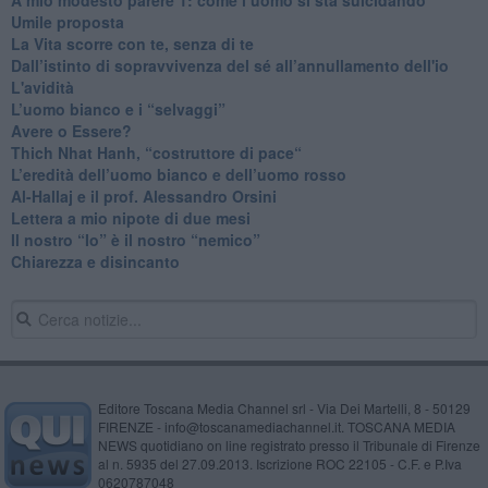
​Umile proposta
​La Vita scorre con te, senza di te
​Dall’istinto di sopravvivenza del sé all’annullamento dell'io
L'avidità
​L’uomo bianco e i “selvaggi”
​Avere o Essere?
​Thich Nhat Hanh, “costruttore di pace“
​L’eredità dell’uomo bianco e dell’uomo rosso
Al-Hallaj e il prof. Alessandro Orsini
​Lettera a mio nipote di due mesi
​Il nostro “Io” è il nostro “nemico”
​Chiarezza e disincanto
Editore Toscana Media Channel srl - Via Dei Martelli, 8 - 50129
FIRENZE - info@toscanamediachannel.it. TOSCANA MEDIA
NEWS quotidiano on line registrato presso il Tribunale di Firenze
al n. 5935 del 27.09.2013. Iscrizione ROC 22105 - C.F. e P.Iva
0620787048