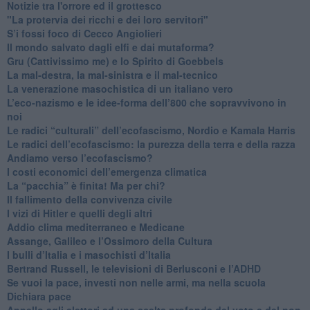
Notizie tra l'orrore ed il grottesco
"La protervia dei ricchi e dei loro servitori"
S’i fossi foco di Cecco Angiolieri
​Il mondo salvato dagli elfi e dai mutaforma?
Gru (Cattivissimo me) e lo Spirito di Goebbels
​La mal-destra, la mal-sinistra e il mal-tecnico
​La venerazione masochistica di un italiano vero
​L’eco-nazismo e le idee-forma dell’800 che sopravvivono in
noi
​Le radici “culturali” dell’ecofascismo, Nordio e Kamala Harris
Le radici dell’ecofascismo: la purezza della terra e della razza
Andiamo verso l’ecofascismo?
I costi economici dell’emergenza climatica
​La “pacchia” è finita! Ma per chi?
​Il fallimento della convivenza civile
​I vizi di Hitler e quelli degli altri
Addio clima mediterraneo e Medicane
​Assange, Galileo e l’Ossimoro della Cultura
​I bulli d’Italia e i masochisti d’Italia
​Bertrand Russell, le televisioni di Berlusconi e l’ADHD
​Se vuoi la pace, investi non nelle armi, ma nella scuola
​Dichiara pace
​Appello agli elettori ad una scelta profonda del voto e del non