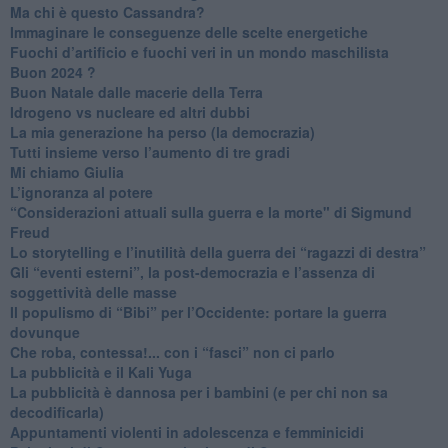
Ma chi è questo Cassandra?
Immaginare le conseguenze delle scelte energetiche
​Fuochi d’artificio e fuochi veri in un mondo maschilista
Buon 2024 ?
​Buon Natale dalle macerie della Terra
​Idrogeno vs nucleare ed altri dubbi
​La mia generazione ha perso (la democrazia)
​Tutti insieme verso l’aumento di tre gradi
Mi chiamo Giulia
L’ignoranza al potere
​“Considerazioni attuali sulla guerra e la morte" di Sigmund
Freud
​Lo storytelling e l’inutilità della guerra dei “ragazzi di destra”
​Gli “eventi esterni”, la post-democrazia e l’assenza di
soggettività delle masse
​Il populismo di “Bibi” per l’Occidente: portare la guerra
dovunque
​Che roba, contessa!... con i “fasci” non ci parlo
La pubblicità e il Kali Yuga
​La pubblicità è dannosa per i bambini (e per chi non sa
decodificarla)
​Appuntamenti violenti in adolescenza e femminicidi