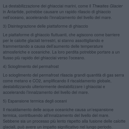
La destabilizzazione dei ghiacciai marini, come il
Thwaites Glacier
in Antartide, potrebbe causare un rapido rilascio di ghiaccio
nell’oceano, accelerando l’innalzamento del livello del mare.
3) Disintegrazione delle piattaforme di ghiaccio
Le piattaforme di ghiaccio fluttuanti, che agiscono come barriere
per le calotte glaciali terrestri, si stanno assottigliando e
frammentando a causa dell’aumento delle temperature
atmosferiche e oceaniche. La loro perdita potrebbe portare a un
flusso più rapido dei ghiacciai verso l'oceano.
4) Scioglimento del permafrost
Lo scioglimento del permafrost rilascia grandi quantità di gas serra
come metano e CO2, amplificando il riscaldamento globale,
destabilizzando ulteriormente destabilizzare i ghiacciai e
accelerando l’innalzamento del livello del mare.
5) Espansione termica degli oceani
Il riscaldamento delle acque oceaniche causa un’espansione
termica, contribuendo all’innalzamento del livello del mare.
Sebbene sia un processo più lento rispetto alla fusione delle calotte
glaciali, può avere un impatto significativo nel lungo periodo.