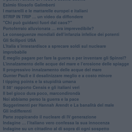
Esimio filosofo Galimberti
​I mattarelli e le mattarelle europei e italiani
​STRIP IN TRIP … un video da diffondere
"Chi può guidarci fuori dal caos?"
​Portoferraio alluvionata … era imprevedibile?
Le conseguenze mondiali dell’infanzia infelice dei potenti
​Gli Scilipoti USA
L’Italia s’intestardisce a sprecare soldi sul nucleare
improbabile
È meglio pagare per fare la guerra o per inventare gli Spinrel?
​L’innalzamento delle acque del mare e l’erosione delle spiagge
​Il progressivo innalzamento delle acque del mare
​Gunter Pauli e il desalinizzare meglio e a costo minore
I tipping points e la stupidità umana
​Il 58° rapporto Censis e gli italiani veri
​Il bel gioco dura poco, marcondirondà
Noi abbiamo perso la guerra e la pace
Suggerimenti per Hannah Arendt e La banalità del male
​Gli indifferenti
Parte zoppicando il nucleare di IV generazione
​Indagine … l’italiano vero confessa la sua innocenza
Indagine su un cittadino al di sopra di ogni sospetto