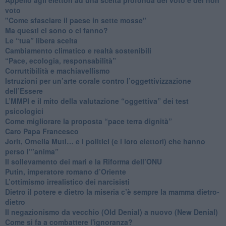
voto
"Come sfasciare il paese in sette mosse"
​Ma questi ci sono o ci fanno?
​Le “tua” libera scelta
Cambiamento climatico e realtà sostenibili
“Pace, ecologia, responsabilità”
​Corruttibilità e machiavellismo
Istruzioni per un’arte corale contro l’oggettivizzazione
dell’Essere
​L’MMPI e il mito della valutazione “oggettiva” dei test
psicologici
Come migliorare la proposta “pace terra dignità”
Caro Papa Francesco
​Jorit, Ornella Muti… e i politici (e i loro elettori) che hanno
perso l’”anima”
​Il sollevamento dei mari e la Riforma dell’ONU
Putin, imperatore romano d’Oriente
​L’ottimismo irrealistico dei narcisisti
​Dietro il potere e dietro la miseria c’è sempre la mamma dietro-
dietro
Il negazionismo da vecchio (Old Denial) a nuovo (New Denial)
Come si fa a combattere l'ignoranza?