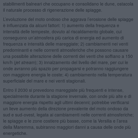
stabilimenti balneari che occupano e consolidano le dune, ostacola
il naturale processo di rigenerazione delle spiagge.
L’evoluzione del moto ondoso che aggrava l’erosione delle spiagge
è influenzata da alcuni fattori: 1) aumento della frequenza e
intensità delle tempeste, dovuto al riscaldamento globale, cui
conseguono un’atmosfera più carica di energia ed aumento di
frequenza e intensità delle mareggiate; 2) cambiamenti nei venti
predominanti e nelle correnti atmosferiche che possono causare
una possibile alterazione delle correnti dei venti che soffiano a 150
km/h (
jet stream
); 3) innalzamento del livello del mare, per cui le
onde avranno più spazio per propagarsi e potranno raggiungere
con maggiore energia le coste; 4) cambiamento nella temperatura
superficiale del mare e nei venti stagionali.
Entro il 2030 si prevedono mareggiate più frequenti e intense,
specialmente durante la stagione invernale, con onde più alte e di
maggiore energia rispetto agli ultimi decenni; potrebbe verificarsi
un lieve aumento della direzione prevalente del moto ondoso da
sud e sud-ovest, legata ai cambiamenti nelle correnti atmosferiche;
le spiagge e le zone costiere più basse, come la Versilia e l’area
della Maremma, subiranno maggiori danni a causa delle onde più
energetiche.