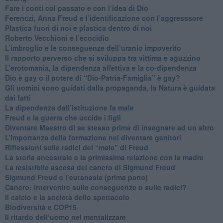
​Fare i conti col passato e con l’idea di Dio
​Ferenczi, Anna Freud e l’identificazione con l’aggresssore
Plastica fuori di noi e plastica dentro di noi
​Roberto Vecchioni e l’ecocidio
​L’imbroglio e le conseguenze dell’uranio impoverito
​Il rapporto perverso che si sviluppa tra vittima e aguzzino
L’erotomania, la dipendenza affettiva e la co-dipendenza
​Dio è gay o il potere di “Dio-Patria-Famiglia” è gay?
​Gli uomini sono guidati dalla propaganda, la Natura è guidata
dai fatti
La dipendenza dall’istituzione fa male
​Freud e la guerra che uccide i figli
​Diventare Maestro di se stesso prima di insegnare ad un altro
L’importanza della formazione nel diventare genitori
Riflessioni sulle radici del “male” di Freud
​La storia ancestrale e la primissima relazione con la madre
​La resistibile ascesa del cancro di Sigmund Freud
Sigmund Freud e l’eutanasia (prima parte)
Cancro: intervenire sulle conseguenze o sulle radici?
​Il calcio e la società dello spettacolo
Biodiversità e COP15
​Il ritardo dell’uomo nel mentalizzare