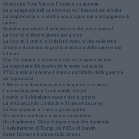
Senza una Retta Visione l’Uomo è un automa
​La propaganda bellica nostrana vs l’hasbarà dei sionisti
​La cleptocrazia e lo studio sociologico della propaganda di
guerra
​Uccidere per gioco: il cacciatore e chi vuole armarsi
​La Cop 30 di Belem giorno per giorno
La Cop 30, i crimini e i misfatti verso la vita sulla terra
Arrostire il pianeta: le grandi emissioni della carne e dei
latticini
​Cop 30, uragani e riconversione delle spese militari
La responsabilità storica della morte sulla terra
PTSD e suicidi svelano l’intento suicidario della guerra e
dell’ignoranza
Il Wenzi e la decadenza verso la guerra e la morte
​Il tecno-fascismo e i suoi nemici delusi
​I comici e il vittimismo paranoideo al potere
​La virtù secondo Confucio e Xi (seconda parte)
Le Pax imperiali e Tianxia (prima parte)
Un mondo condiviso a misura di bambino
​Un chiarimento, Chris Hedges e qualche domanda
Il velleitarismo di Trump, dell’UE e di Darwin
​Karen Horney e il ponte sullo Stretto