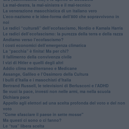
​La mal-destra, la mal-sinistra e il mal-tecnico
​La venerazione masochistica di un italiano vero
​L’eco-nazismo e le idee-forma dell’800 che sopravvivono in
noi
​Le radici “culturali” dell’ecofascismo, Nordio e Kamala Harris
Le radici dell’ecofascismo: la purezza della terra e della razza
Andiamo verso l’ecofascismo?
I costi economici dell’emergenza climatica
​La “pacchia” è finita! Ma per chi?
​Il fallimento della convivenza civile
​I vizi di Hitler e quelli degli altri
Addio clima mediterraneo e Medicane
​Assange, Galileo e l’Ossimoro della Cultura
​I bulli d’Italia e i masochisti d’Italia
​Bertrand Russell, le televisioni di Berlusconi e l’ADHD
​Se vuoi la pace, investi non nelle armi, ma nella scuola
​Dichiara pace
​Appello agli elettori ad una scelta profonda del voto e del non
voto
"Come sfasciare il paese in sette mosse"
​Ma questi ci sono o ci fanno?
​Le “tua” libera scelta