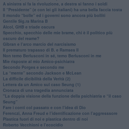
​A sinistra si fa la rivoluzione, a destra si fanno i soldi
​Il “Presidente” (e con lei gli italiani) ha una bella faccia tosta
​Il mondo “bolle” ed i governi sono ancora più bolliti
​Gentile Sig.ra Marina B
​Alcol, GHB e triade oscura
​Specchio, specchio delle mie brame, chi è il politico più
oscuro del reame?
​Gibran e l’arco marcio del narcisismo
​Il prematuro trapasso di B. e Ramses II
​Non temo Berlusconi in sé, temo Berlusconi in me
​Mie risposte al mio Amico-psichiatra
​Secondo Porges e secondo me
​La “mente” secondo Jackson e McLean
La difficile dicibilità della Verità (2)
​Lettera da un Amico sul caso Seung (1)
​Cronaca di una tragedia annunciata
"​La doppia visione della funzione della psichiatria e “il caso
Seung”
​Fare i conti col passato e con l’idea di Dio
​Ferenczi, Anna Freud e l’identificazione con l’aggresssore
Plastica fuori di noi e plastica dentro di noi
​Roberto Vecchioni e l’ecocidio