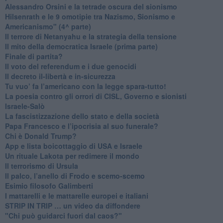
​Alessandro Orsini e la tetrade oscura del sionismo
​Hilsenrath e le 9 omotipie tra Nazismo, Sionismo e
Americanismo" (4^ parte)
​Il terrore di Netanyahu e la strategia della tensione
Il mito della democratica Israele (prima parte)
​Finale di partita?
​Il voto del referendum e i due genocidi
Il decreto il-libertà e in-sicurezza
Tu vuo’ fa l’americano con la legge spara-tutto!
La poesia contro gli orrori di CISL, Governo e sionisti
Israele-Salò
​La fascistizzazione dello stato e della società
Papa Francesco e l’ipocrisia al suo funerale?
​Chi è Donald Trump?
App e lista boicottaggio di USA e Israele
​Un rituale Lakota per redimere il mondo
Il terrorismo di Ursula
​Il palco, l’anello di Frodo e scemo-scemo
Esimio filosofo Galimberti
​I mattarelli e le mattarelle europei e italiani
​STRIP IN TRIP … un video da diffondere
"Chi può guidarci fuori dal caos?"