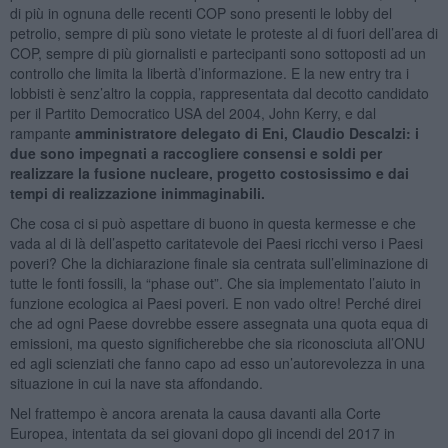
di più in ognuna delle recenti COP sono presenti le lobby del
petrolio, sempre di più sono vietate le proteste al di fuori dell’area di
COP, sempre di più giornalisti e partecipanti sono sottoposti ad un
controllo che limita la libertà d’informazione. E la new entry tra i
lobbisti è senz’altro la coppia, rappresentata dal decotto candidato
per il Partito Democratico USA del 2004, John Kerry, e dal
rampante
amministratore delegato di Eni, Claudio Descalzi: i
due sono impegnati a raccogliere consensi e soldi per
realizzare la fusione nucleare, progetto costosissimo e dai
tempi di realizzazione inimmaginabili.
Che cosa ci si può aspettare di buono in questa kermesse e che
vada al di là dell’aspetto caritatevole dei Paesi ricchi verso i Paesi
poveri? Che la dichiarazione finale sia centrata sull’eliminazione di
tutte le fonti fossili, la “phase out”. Che sia implementato l’aiuto in
funzione ecologica ai Paesi poveri. E non vado oltre! Perché direi
che ad ogni Paese dovrebbe essere assegnata una quota equa di
emissioni, ma questo significherebbe che sia riconosciuta all’ONU
ed agli scienziati che fanno capo ad esso un’autorevolezza in una
situazione in cui la nave sta affondando.
Nel frattempo è ancora arenata la causa davanti alla Corte
Europea, intentata da sei giovani dopo gli incendi del 2017 in