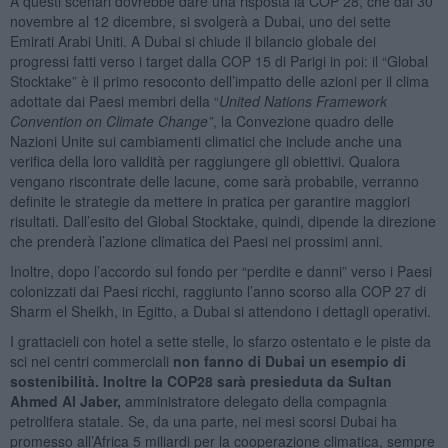
A questi scenari dovrebbe dare una risposta la COP 28, che dal 30
novembre al 12 dicembre, si svolgerà a Dubai, uno dei sette
Emirati Arabi Uniti. A Dubai si chiude il bilancio globale dei
progressi fatti verso i target dalla COP 15 di Parigi in poi: il “Global
Stocktake” è il primo resoconto dell’impatto delle azioni per il clima
adottate dai Paesi membri della “
United Nations Framework
Convention on Climate Change”
, la Convezione quadro delle
Nazioni Unite sui cambiamenti climatici che include anche una
verifica della loro validità per raggiungere gli obiettivi. Qualora
vengano riscontrate delle lacune, come sarà probabile, verranno
definite le strategie da mettere in pratica per garantire maggiori
risultati. Dall’esito del Global Stocktake, quindi, dipende la direzione
che prenderà l’azione climatica dei Paesi nei prossimi anni.
Inoltre, dopo l’accordo sul fondo per “perdite e danni” verso i Paesi
colonizzati dai Paesi ricchi, raggiunto l’anno scorso alla COP 27 di
Sharm el Sheikh, in Egitto, a Dubai si attendono i dettagli operativi.
I grattacieli con hotel a sette stelle, lo sfarzo ostentato e le piste da
sci nei centri commerciali
non fanno di Dubai un esempio di
sostenibilità. Inoltre la COP28 sarà presieduta da Sultan
Ahmed Al Jaber,
amministratore delegato della compagnia
petrolifera statale. Se, da una parte, nei mesi scorsi Dubai ha
promesso all’Africa 5 miliardi per la cooperazione climatica, sempre