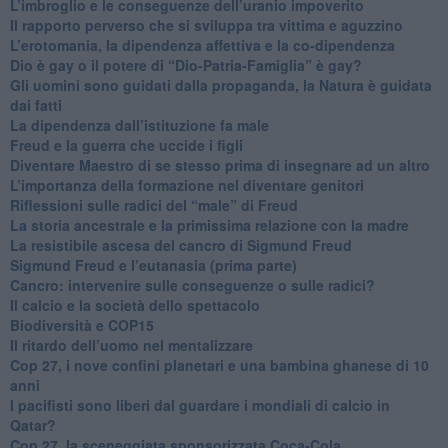
​L’imbroglio e le conseguenze dell’uranio impoverito
​Il rapporto perverso che si sviluppa tra vittima e aguzzino
L’erotomania, la dipendenza affettiva e la co-dipendenza
​Dio è gay o il potere di “Dio-Patria-Famiglia” è gay?
​Gli uomini sono guidati dalla propaganda, la Natura è guidata
dai fatti
La dipendenza dall’istituzione fa male
​Freud e la guerra che uccide i figli
​Diventare Maestro di se stesso prima di insegnare ad un altro
L’importanza della formazione nel diventare genitori
Riflessioni sulle radici del “male” di Freud
​La storia ancestrale e la primissima relazione con la madre
​La resistibile ascesa del cancro di Sigmund Freud
Sigmund Freud e l’eutanasia (prima parte)
Cancro: intervenire sulle conseguenze o sulle radici?
​Il calcio e la società dello spettacolo
Biodiversità e COP15
​Il ritardo dell’uomo nel mentalizzare
​Cop 27, i nove confini planetari e una bambina ghanese di 10
anni
​I pacifisti sono liberi dal guardare i mondiali di calcio in
Qatar?
​Cop 27, la sceneggiata sponsorizzata Coca-Cola