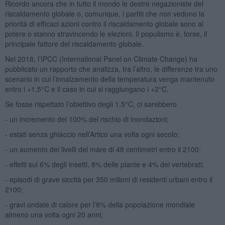
Ricordo ancora che in tutto il mondo le destre negazioniste del
riscaldamento globale o, comunque, i partiti che non vedono la
priorità di efficaci azioni contro il riscaldamento globale sono al
potere o stanno stravincendo le elezioni. Il populismo è, forse, il
principale fattore del riscaldamento globale.
Nel 2018, l’IPCC (International Panel on Climate Change) ha
pubblicato un rapporto che analizza, tra l’altro, le differenze tra uno
scenario in cui l’innalzamento della temperatura venga mantenuto
entro i +1,5°C e il caso in cui si raggiungano i +2°C.
Se fosse rispettato l’obiettivo degli 1,5°C, ci sarebbero
- un incremento del 100% del rischio di inondazioni;
- estati senza ghiaccio nell’Artico una volta ogni secolo;
- un aumento dei livelli del mare di 48 centimetri entro il 2100;
- effetti sul 6% degli insetti, 8% delle piante e 4% dei vertebrati;
- episodi di grave siccità per 350 milioni di residenti urbani entro il
2100;
- gravi ondate di calore per l’8% della popolazione mondiale
almeno una volta ogni 20 anni;