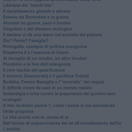
​Liberarsi dei “biechi blu”
Il riscaldamento globale è adesso
​Erasmo da Rotterdam e la guerra
​Aforismi su guerra, pace e bomba
Cingolani o del disastro ecologico
​Il metano ci dà una mano nel suicidio del pianeta
​Dio? Patria? Famiglia?
Portogallo, esempio di politica energetica
​Elisabetta II e l’assenza di futuro
Al risveglio di un incubo, un altro incubo!
​Piombino e la fine dell’emergenza
​Il vero rischio del gassificatore
​Il violento Dostoevskij e il pacifista Tolstòj
​Buddha, Franco Basaglia e l’”ecocidio” dei negazi
​È difficile vivere da sani in un mondo malato
Solastalgia e lotta contro le prepotenze dei governi anti-
ecologici
​A mio modesto parere 1: come l’uomo si sta suicidando
​Umile proposta
​La Vita scorre con te, senza di te
​Dall’istinto di sopravvivenza del sé all’annullamento dell'io
L'avidità