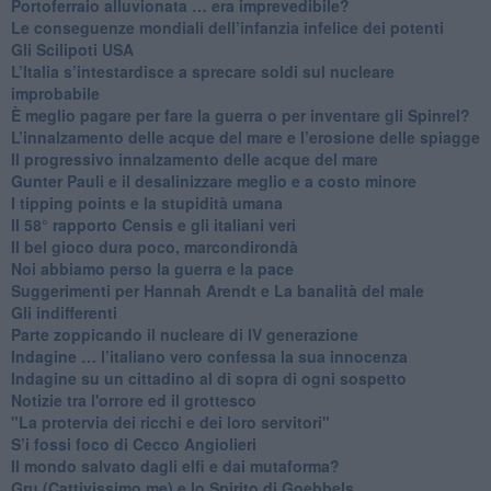
​Portoferraio alluvionata … era imprevedibile?
Le conseguenze mondiali dell’infanzia infelice dei potenti
​Gli Scilipoti USA
L’Italia s’intestardisce a sprecare soldi sul nucleare
improbabile
È meglio pagare per fare la guerra o per inventare gli Spinrel?
​L’innalzamento delle acque del mare e l’erosione delle spiagge
​Il progressivo innalzamento delle acque del mare
​Gunter Pauli e il desalinizzare meglio e a costo minore
I tipping points e la stupidità umana
​Il 58° rapporto Censis e gli italiani veri
​Il bel gioco dura poco, marcondirondà
Noi abbiamo perso la guerra e la pace
Suggerimenti per Hannah Arendt e La banalità del male
​Gli indifferenti
Parte zoppicando il nucleare di IV generazione
​Indagine … l’italiano vero confessa la sua innocenza
Indagine su un cittadino al di sopra di ogni sospetto
Notizie tra l'orrore ed il grottesco
"La protervia dei ricchi e dei loro servitori"
S’i fossi foco di Cecco Angiolieri
​Il mondo salvato dagli elfi e dai mutaforma?
Gru (Cattivissimo me) e lo Spirito di Goebbels