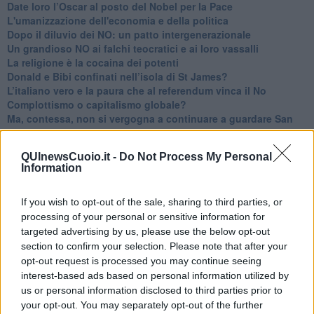
​Date loro l’Oscar al posto del Nobel per la Pace
L'umanizzazione dell'economia e della politica
​Dopo il diluvio dei NO: un patto intergenerazionale
​Un grandioso NO ai falchi teocratici e ai loro vassalli
La religione è la cocaina dei potenti
Donald e Bibi confinati nell’isola di St James?
L’italiano vero e la paura che al referendum vinca il No
​Complottismo o capitalismo globale?
​Ma, contessa, non si vergogna a continuare a guardare San
Scemo?
​Io non mi fiderei di chi promuove o consuma i riti collettivi
QUInewsCuoio.it -
Do Not Process My Personal
Esportazioni Usa: da democrazia a guerra civile
Information
​I vestiti nuovi degli imperatori baltici
​Pupazzi!
​Il Wild West di Trump
If you wish to opt-out of the sale, sharing to third parties, or
​La depressione infantile di Roger Waters e la propaganda di
processing of your personal or sensitive information for
guerra"
targeted advertising by us, please use the below opt-out
​La disinformazione climatica veicolata dai media
section to confirm your selection. Please note that after your
Senza una Retta Visione l’Uomo è un automa
opt-out request is processed you may continue seeing
​La propaganda bellica nostrana vs l’hasbarà dei sionisti
interest-based ads based on personal information utilized by
​La cleptocrazia e lo studio sociologico della propaganda di
us or personal information disclosed to third parties prior to
guerra
your opt-out. You may separately opt-out of the further