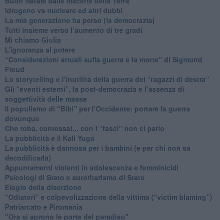
​Buon Natale dalle macerie della Terra
​Idrogeno vs nucleare ed altri dubbi
​La mia generazione ha perso (la democrazia)
​Tutti insieme verso l’aumento di tre gradi
Mi chiamo Giulia
L’ignoranza al potere
​“Considerazioni attuali sulla guerra e la morte" di Sigmund
Freud
​Lo storytelling e l’inutilità della guerra dei “ragazzi di destra”
​Gli “eventi esterni”, la post-democrazia e l’assenza di
soggettività delle masse
​Il populismo di “Bibi” per l’Occidente: portare la guerra
dovunque
​Che roba, contessa!... con i “fasci” non ci parlo
La pubblicità e il Kali Yuga
​La pubblicità è dannosa per i bambini (e per chi non sa
decodificarla)
​Appuntamenti violenti in adolescenza e femminicidi
​Psicologi di Stato e autoritarismo di Stato
Elogio della diserzione
“Odiatori” e colpevolizzazione della vittima (“victim blaming”)
​Patriarcato e Piromania
"Ora si aprono le porte del paradiso"