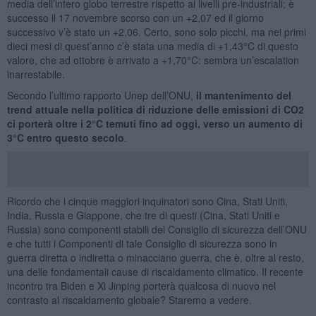
media dell’intero globo terrestre rispetto ai livelli pre-industriali; è
successo il 17 novembre scorso con un +2,07 ed il giorno
successivo v’è stato un +2,06. Certo, sono solo picchi, ma nei primi
dieci mesi di quest’anno c’è stata una media di +1,43°C di questo
valore, che ad ottobre è arrivato a +1,70°C: sembra un’escalation
inarrestabile.
Secondo l’ultimo rapporto Unep dell’ONU,
il mantenimento del
trend attuale nella politica di riduzione delle emissioni di CO2
ci porterà oltre i 2°C temuti fino ad oggi, verso un aumento di
3°C entro questo secolo
.
Ricordo che i cinque maggiori inquinatori sono Cina, Stati Uniti,
India, Russia e Giappone, che tre di questi (Cina, Stati Uniti e
Russia) sono componenti stabili del Consiglio di sicurezza dell’ONU
e che tutti i Componenti di tale Consiglio di sicurezza sono in
guerra diretta o indiretta o minacciano guerra, che è, oltre al resto,
una delle fondamentali cause di riscaldamento climatico. Il recente
incontro tra Biden e Xi Jinping porterà qualcosa di nuovo nel
contrasto al riscaldamento globale? Staremo a vedere.