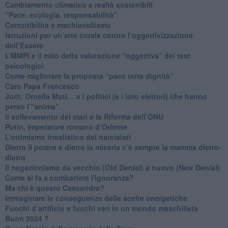
Cambiamento climatico e realtà sostenibili
“Pace, ecologia, responsabilità”
​Corruttibilità e machiavellismo
Istruzioni per un’arte corale contro l’oggettivizzazione
dell’Essere
​L’MMPI e il mito della valutazione “oggettiva” dei test
psicologici
Come migliorare la proposta “pace terra dignità”
Caro Papa Francesco
​Jorit, Ornella Muti… e i politici (e i loro elettori) che hanno
perso l’”anima”
​Il sollevamento dei mari e la Riforma dell’ONU
Putin, imperatore romano d’Oriente
​L’ottimismo irrealistico dei narcisisti
​Dietro il potere e dietro la miseria c’è sempre la mamma dietro-
dietro
Il negazionismo da vecchio (Old Denial) a nuovo (New Denial)
Come si fa a combattere l'ignoranza?
Ma chi è questo Cassandra?
Immaginare le conseguenze delle scelte energetiche
​Fuochi d’artificio e fuochi veri in un mondo maschilista
Buon 2024 ?