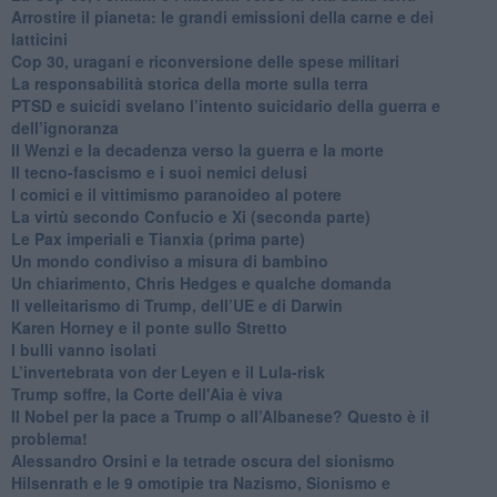
Arrostire il pianeta: le grandi emissioni della carne e dei
latticini
​Cop 30, uragani e riconversione delle spese militari
La responsabilità storica della morte sulla terra
PTSD e suicidi svelano l’intento suicidario della guerra e
dell’ignoranza
Il Wenzi e la decadenza verso la guerra e la morte
​Il tecno-fascismo e i suoi nemici delusi
​I comici e il vittimismo paranoideo al potere
​La virtù secondo Confucio e Xi (seconda parte)
Le Pax imperiali e Tianxia (prima parte)
Un mondo condiviso a misura di bambino
​Un chiarimento, Chris Hedges e qualche domanda
Il velleitarismo di Trump, dell’UE e di Darwin
​Karen Horney e il ponte sullo Stretto
​I bulli vanno isolati
L’invertebrata von der Leyen e il Lula-risk
Trump soffre, la Corte dell'Aia è viva
​Il Nobel per la pace a Trump o all’Albanese? Questo è il
problema!
​Alessandro Orsini e la tetrade oscura del sionismo
​Hilsenrath e le 9 omotipie tra Nazismo, Sionismo e