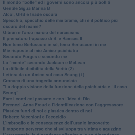
​Il mondo “bolle” ed i governi sono ancora più bolliti
​Gentile Sig.ra Marina B
​Alcol, GHB e triade oscura
​Specchio, specchio delle mie brame, chi è il politico più
oscuro del reame?
​Gibran e l’arco marcio del narcisismo
​Il prematuro trapasso di B. e Ramses II
​Non temo Berlusconi in sé, temo Berlusconi in me
​Mie risposte al mio Amico-psichiatra
​Secondo Porges e secondo me
​La “mente” secondo Jackson e McLean
La difficile dicibilità della Verità (2)
​Lettera da un Amico sul caso Seung (1)
​Cronaca di una tragedia annunciata
"​La doppia visione della funzione della psichiatria e “il caso
Seung”
​Fare i conti col passato e con l’idea di Dio
​Ferenczi, Anna Freud e l’identificazione con l’aggresssore
Plastica fuori di noi e plastica dentro di noi
​Roberto Vecchioni e l’ecocidio
​L’imbroglio e le conseguenze dell’uranio impoverito
​Il rapporto perverso che si sviluppa tra vittima e aguzzino
L’erotomania, la dipendenza affettiva e la co-dipendenza