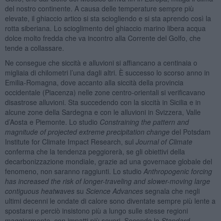
del nostro continente. A causa delle temperature sempre più
elevate, il ghiaccio artico si sta sciogliendo e si sta aprendo così la
rotta siberiana. Lo scioglimento del ghiaccio marino libera acqua
dolce molto fredda che va incontro alla Corrente del Golfo, che
tende a collassare.
Ne consegue che siccità e alluvioni si affiancano a centinaia o
migliaia di chilometri l’una dagli altri. È successo lo scorso anno in
Emilia-Romagna, dove accanto alla siccità della provincia
occidentale (Piacenza) nelle zone centro-orientali si verificavano
disastrose alluvioni. Sta succedendo con la siccità in Sicilia e in
alcune zone della Sardegna e con le alluvioni in Svizzera, Valle
d’Aosta e Piemonte. Lo studio
Constraining the pattern and
magnitude of projected extreme precipitation change
del Potsdam
Institute for Climate Impact Research, sul
Journal of Climate
conferma che la tendenza peggiorerà, se gli obiettivi della
decarbonizzazione mondiale, grazie ad una governace globale del
fenomeno, non saranno raggiunti. Lo studio
Anthropogenic forcing
has increased the risk of longer-traveling and slower-moving large
contiguous heatwaves
su
Science Advances
segnala che negli
ultimi decenni le ondate di calore sono diventate sempre più lente a
spostarsi e perciò insistono più a lungo sulle stesse regioni
maggiormente, con impatti più severi. Secondo lo
Standard