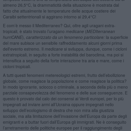
almeno 26,5°C, la drammaticità della situazione è mostrata dal
fatto che attualmente le temperature delle acque costiere dei
Caraibi settentrionali si aggirano intorno ai 29,4°C!
E com’è messo il Mediterraneo? Qui, oltre agli uragani extra-
tropicali, è stato trovato l’uragano
medicane
(
MEDIterranean
hurriCANE
),
caratterizzato da un fenomeno particolare:
la superficie
del mare subisce un sensibile raffreddamento alcuni giorni prima
dell'evento estremo. Il
medicane
si sviluppa, dunque, come i cicloni
extratropicali, in seguito a forte instabilità del baroclima, ma poi si
intensifica a seguito della forte interazione tra aria e mare, come i
cicloni tropicali.
A tutti questi fenomeni metereologici estremi, frutto dell’ebollizione
globale, come reagisce la popolazione e come reagisce la politica?
In modo ignorante, sciocco o criminale, a seconda della più o meno
parziale consapevolezza del fenomeno e delle sue conseguenze. E
questo è provato dal calo dei consensi ai Verdi europei, per lo più
impegnati ad inviare armi all’Ucraina oppure impegnati nello
sviluppo dell’ecologismo di destra che non mira alla giustizia
sociale, ma alla limitazione dell’invasione dell’Europa da parte degli
emigranti e a buttar fuori dall’Europa gli immigrati. Ne è conseguito
l’arretramento delle politiche europee per il raggiungimento degli