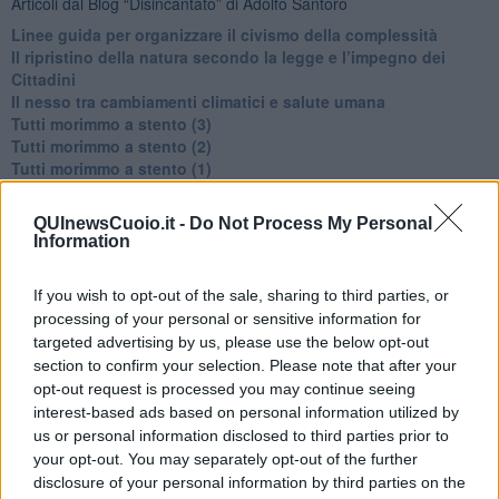
Articoli dal Blog “Disincantato” di Adolfo Santoro
​Linee guida per organizzare il civismo della complessità
​Il ripristino della natura secondo la legge e l’impegno dei
Cittadini
Il nesso tra cambiamenti climatici e salute umana
Tutti morimmo a stento (3)
Tutti morimmo a stento (2)
​Tutti morimmo a stento (1)
IL CORRIDOIO BLU il resoconto del convegno
Un manuale essenziale per seguire il CORRIDOIO BLU
QUInewsCuoio.it -
Do Not Process My Personal
Il corridoio blu
Information
​Il cronoprogramma ottimale verso il full electric sui traghetti
​I costi dell’adeguamento al cold ironing
If you wish to opt-out of the sale, sharing to third parties, or
Alcune domande da esordiente agli esperti che decidono le
processing of your personal or sensitive information for
sorti dell’Elba
targeted advertising by us, please use the below opt-out
Verso il full electric a gestione pubblica dei traghetti​
section to confirm your selection. Please note that after your
​La Scienza dei Cittadini e i Cittadini per l’Aria
Trump e le sue guerre contro i deboli e contro la terra
opt-out request is processed you may continue seeing
​Le furbate elettorali della Meloni e la testardaggine
interest-based ads based on personal information utilized by
dell’opposizione
us or personal information disclosed to third parties prior to
​Date loro l’Oscar al posto del Nobel per la Pace
your opt-out. You may separately opt-out of the further
L'umanizzazione dell'economia e della politica
disclosure of your personal information by third parties on the