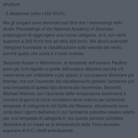
strutture;
- 5 disastroso (oltre i 252 Km/h).
Ma gli uragani sono diventati così forti che i metereologi dello
studio
Proceedings of the National Academy of Sciences
propongono di aggiungere una nuova categoria, la 6, con venti
superiori a 252 Km/h fino ad oltre 320 km/h. Ma alcuni scienziati
ritengono fuorviante la classificazione sulla velocità del vento,
perché quello che conta è il moto ondoso.
Secondo Kossin e Wehnercon, le tempeste dell’oceano Pacifico
sono più forti rispetto a quelle dell’oceano Atlantico perché c'è
meno terra per indebolirle e più spazio in cui possono diventare più
intense, ma con l’aumento del riscaldamento globale l’ambiente per
una tempesta di questo tipo diventa più favorevole. Secondo
Michael Wehner, con l’aumento delle temperature aumenterà il
numero di giorni in cui le condizioni sono mature per potenziali
tempeste di categoria 6 nel Golfo del Messico: attualmente sono
circa dieci i giorni dell’anno in cui l'ambiente potrebbe essere adatto
per una tempesta di categoria 6, ma questo periodo potrebbe
diventare di un mese se la temperatura della Terra dovesse
superare di 3°C i livelli preindustriali.