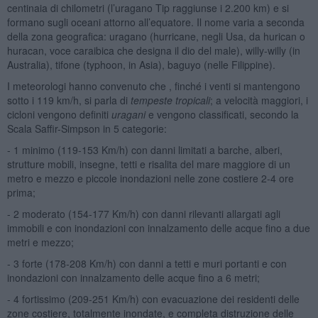
centinaia di chilometri (l’uragano Tip raggiunse i 2.200 km) e si
formano sugli oceani attorno all’equatore. Il nome varia a seconda
della zona geografica: uragano (hurricane, negli Usa, da hurican o
huracan, voce caraibica che designa il dio del male), willy-willy (in
Australia), tifone (typhoon, in Asia), baguyo (nelle Filippine).
I meteorologi hanno convenuto che , finché i venti si mantengono
sotto i 119 km/h, si parla di
tempeste tropicali
; a velocità maggiori, i
cicloni vengono definiti
uragani
e vengono classificati, secondo la
Scala Saffir-Simpson in 5 categorie:
- 1 minimo (119-153 Km/h) con danni limitati a barche, alberi,
strutture mobili, insegne, tetti e risalita del mare maggiore di un
metro e mezzo e piccole inondazioni nelle zone costiere 2-4 ore
prima;
- 2 moderato (154-177 Km/h) con danni rilevanti allargati agli
immobili e con inondazioni con innalzamento delle acque fino a due
metri e mezzo;
- 3 forte (178-208 Km/h) con danni a tetti e muri portanti e con
inondazioni con innalzamento delle acque fino a 6 metri;
- 4 fortissimo (209-251 Km/h) con evacuazione dei residenti delle
zone costiere, totalmente inondate, e completa distruzione delle