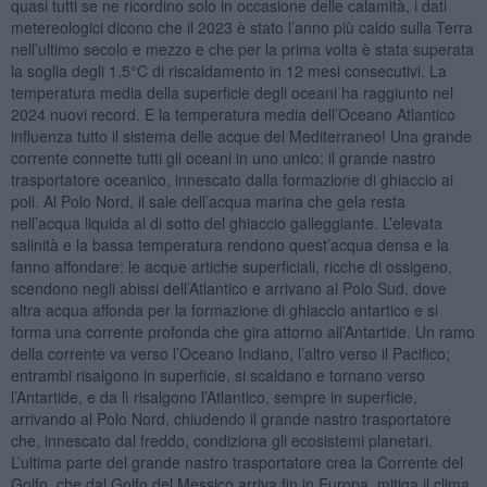
quasi tutti se ne ricordino solo in occasione delle calamità, i dati
metereologici dicono che il 2023 è stato l’anno più caldo sulla Terra
nell’ultimo secolo e mezzo e che per la prima volta è stata superata
la soglia degli 1,5°C di riscaldamento in 12 mesi consecutivi. La
temperatura media della superficie degli oceani ha raggiunto nel
2024 nuovi record. E la temperatura media dell’Oceano Atlantico
influenza tutto il sistema delle acque del Mediterraneo! Una grande
corrente connette tutti gli oceani in uno unico: il grande nastro
trasportatore oceanico, innescato dalla formazione di ghiaccio ai
poli. Al Polo Nord, il sale dell’acqua marina che gela resta
nell’acqua liquida al di sotto del ghiaccio galleggiante. L’elevata
salinità e la bassa temperatura rendono quest’acqua densa e la
fanno affondare: le acque artiche superficiali, ricche di ossigeno,
scendono negli abissi dell’Atlantico e arrivano al Polo Sud, dove
altra acqua affonda per la formazione di ghiaccio antartico e si
forma una corrente profonda che gira attorno all’Antartide. Un ramo
della corrente va verso l’Oceano Indiano, l’altro verso il Pacifico;
entrambi risalgono in superficie, si scaldano e tornano verso
l’Antartide, e da lì risalgono l’Atlantico, sempre in superficie,
arrivando al Polo Nord, chiudendo il grande nastro trasportatore
che, innescato dal freddo, condiziona gli ecosistemi planetari.
L’ultima parte del grande nastro trasportatore crea la Corrente del
Golfo, che dal Golfo del Messico arriva fin in Europa, mitiga il clima