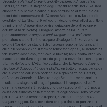
Secondo la
National Oceanic and Atmospheric Administration
(NOAA)
, nel 2024 la stagione degli uragani atlantici nel 2024 sarà
superiore alla norma a causa di una confluenza di fattori, tra cui il
record delle temperature dell’Oceano Atlantico, lo sviluppo delle
condizioni di La Nina nel Pacifico, la riduzione degli alisei atlantici e
un minore
wind shear
(improvvisa variazione della direzione e
dell’intensità del vento). L’uragano
Alberto
ha inaugurato
prematuramente la
stagione degli uragani
2024, così come
prematuro è stato il primo uragano di categoria 5, Beryl, che ha
colpito i Caraibi. Le stagioni degli uragani sono periodi annuali in
cui è più probabile che si formino tempeste tropicali, alimentate da
forti brezze oceaniche, mari caldi e umidità; nell'Oceano Atlantico
questo periodo dura in genere da giugno a novembre, con un picco
alla fine dell'estate. L'Atlantico ospita anche la
Hurricane Alley
, o
Regione di Sviluppo Principale (MDR)
, un tratto di acqua più calda
che si estende dall'Africa occidentale a gran parte dei Caraibi,
all'America Centrale, al Messico e agli Stati Uniti meridionali. In
media, una stagione di uragani produce 14 tempeste, di cui 7
diventano uragani e 3 raggiungono una categoria di 4 o 5, ma, a
causa dell’aumento della temperatura degli oceani, sono previste
per il 2024 17-25 tempeste tropicali, di cui 8-13 uragani e 4-7
uragani maggiori. Se si considera che, perché si organizzino le
tempeste occorre che la temperatura dell'acqua dell’oceano sia di