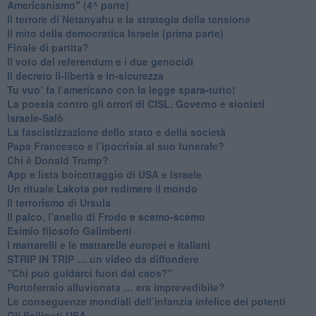
Americanismo" (4^ parte)
​Il terrore di Netanyahu e la strategia della tensione
Il mito della democratica Israele (prima parte)
​Finale di partita?
​Il voto del referendum e i due genocidi
Il decreto il-libertà e in-sicurezza
Tu vuo’ fa l’americano con la legge spara-tutto!
La poesia contro gli orrori di CISL, Governo e sionisti
Israele-Salò
​La fascistizzazione dello stato e della società
Papa Francesco e l’ipocrisia al suo funerale?
​Chi è Donald Trump?
App e lista boicottaggio di USA e Israele
​Un rituale Lakota per redimere il mondo
Il terrorismo di Ursula
​Il palco, l’anello di Frodo e scemo-scemo
Esimio filosofo Galimberti
​I mattarelli e le mattarelle europei e italiani
​STRIP IN TRIP … un video da diffondere
"Chi può guidarci fuori dal caos?"
​Portoferraio alluvionata … era imprevedibile?
Le conseguenze mondiali dell’infanzia infelice dei potenti
​Gli Scilipoti USA