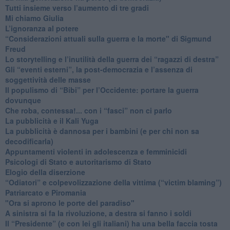
​Tutti insieme verso l’aumento di tre gradi
Mi chiamo Giulia
L’ignoranza al potere
​“Considerazioni attuali sulla guerra e la morte" di Sigmund
Freud
​Lo storytelling e l’inutilità della guerra dei “ragazzi di destra”
​Gli “eventi esterni”, la post-democrazia e l’assenza di
soggettività delle masse
​Il populismo di “Bibi” per l’Occidente: portare la guerra
dovunque
​Che roba, contessa!... con i “fasci” non ci parlo
La pubblicità e il Kali Yuga
​La pubblicità è dannosa per i bambini (e per chi non sa
decodificarla)
​Appuntamenti violenti in adolescenza e femminicidi
​Psicologi di Stato e autoritarismo di Stato
Elogio della diserzione
“Odiatori” e colpevolizzazione della vittima (“victim blaming”)
​Patriarcato e Piromania
"Ora si aprono le porte del paradiso"
​A sinistra si fa la rivoluzione, a destra si fanno i soldi
​Il “Presidente” (e con lei gli italiani) ha una bella faccia tosta