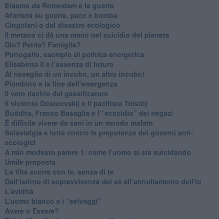
​Erasmo da Rotterdam e la guerra
​Aforismi su guerra, pace e bomba
Cingolani o del disastro ecologico
​Il metano ci dà una mano nel suicidio del pianeta
​Dio? Patria? Famiglia?
Portogallo, esempio di politica energetica
​Elisabetta II e l’assenza di futuro
Al risveglio di un incubo, un altro incubo!
​Piombino e la fine dell’emergenza
​Il vero rischio del gassificatore
​Il violento Dostoevskij e il pacifista Tolstòj
​Buddha, Franco Basaglia e l’”ecocidio” dei negazi
​È difficile vivere da sani in un mondo malato
Solastalgia e lotta contro le prepotenze dei governi anti-
ecologici
​A mio modesto parere 1: come l’uomo si sta suicidando
​Umile proposta
​La Vita scorre con te, senza di te
​Dall’istinto di sopravvivenza del sé all’annullamento dell'io
L'avidità
​L’uomo bianco e i “selvaggi”
​Avere o Essere?