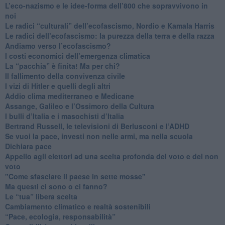
​L’eco-nazismo e le idee-forma dell’800 che sopravvivono in
noi
​Le radici “culturali” dell’ecofascismo, Nordio e Kamala Harris
Le radici dell’ecofascismo: la purezza della terra e della razza
Andiamo verso l’ecofascismo?
I costi economici dell’emergenza climatica
​La “pacchia” è finita! Ma per chi?
​Il fallimento della convivenza civile
​I vizi di Hitler e quelli degli altri
Addio clima mediterraneo e Medicane
​Assange, Galileo e l’Ossimoro della Cultura
​I bulli d’Italia e i masochisti d’Italia
​Bertrand Russell, le televisioni di Berlusconi e l’ADHD
​Se vuoi la pace, investi non nelle armi, ma nella scuola
​Dichiara pace
​Appello agli elettori ad una scelta profonda del voto e del non
voto
"Come sfasciare il paese in sette mosse"
​Ma questi ci sono o ci fanno?
​Le “tua” libera scelta
Cambiamento climatico e realtà sostenibili
“Pace, ecologia, responsabilità”