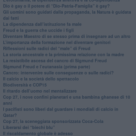
​Dio è gay o il potere di “Dio-Patria-Famiglia” è gay?
​Gli uomini sono guidati dalla propaganda, la Natura è guidata
dai fatti
La dipendenza dall’istituzione fa male
​Freud e la guerra che uccide i figli
​Diventare Maestro di se stesso prima di insegnare ad un altro
L’importanza della formazione nel diventare genitori
Riflessioni sulle radici del “male” di Freud
​La storia ancestrale e la primissima relazione con la madre
​La resistibile ascesa del cancro di Sigmund Freud
Sigmund Freud e l’eutanasia (prima parte)
Cancro: intervenire sulle conseguenze o sulle radici?
​Il calcio e la società dello spettacolo
Biodiversità e COP15
​Il ritardo dell’uomo nel mentalizzare
​Cop 27, i nove confini planetari e una bambina ghanese di 10
anni
​I pacifisti sono liberi dal guardare i mondiali di calcio in
Qatar?
​Cop 27, la sceneggiata sponsorizzata Coca-Cola
​Liberarsi dei “biechi blu”
Il riscaldamento globale è adesso