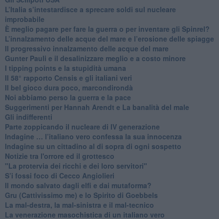
L’Italia s’intestardisce a sprecare soldi sul nucleare
improbabile
È meglio pagare per fare la guerra o per inventare gli Spinrel?
​L’innalzamento delle acque del mare e l’erosione delle spiagge
​Il progressivo innalzamento delle acque del mare
​Gunter Pauli e il desalinizzare meglio e a costo minore
I tipping points e la stupidità umana
​Il 58° rapporto Censis e gli italiani veri
​Il bel gioco dura poco, marcondirondà
Noi abbiamo perso la guerra e la pace
Suggerimenti per Hannah Arendt e La banalità del male
​Gli indifferenti
Parte zoppicando il nucleare di IV generazione
​Indagine … l’italiano vero confessa la sua innocenza
Indagine su un cittadino al di sopra di ogni sospetto
Notizie tra l'orrore ed il grottesco
"La protervia dei ricchi e dei loro servitori"
S’i fossi foco di Cecco Angiolieri
​Il mondo salvato dagli elfi e dai mutaforma?
Gru (Cattivissimo me) e lo Spirito di Goebbels
​La mal-destra, la mal-sinistra e il mal-tecnico
​La venerazione masochistica di un italiano vero