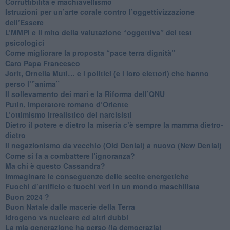
​Corruttibilità e machiavellismo
Istruzioni per un’arte corale contro l’oggettivizzazione
dell’Essere
​L’MMPI e il mito della valutazione “oggettiva” dei test
psicologici
Come migliorare la proposta “pace terra dignità”
Caro Papa Francesco
​Jorit, Ornella Muti… e i politici (e i loro elettori) che hanno
perso l’”anima”
​Il sollevamento dei mari e la Riforma dell’ONU
Putin, imperatore romano d’Oriente
​L’ottimismo irrealistico dei narcisisti
​Dietro il potere e dietro la miseria c’è sempre la mamma dietro-
dietro
Il negazionismo da vecchio (Old Denial) a nuovo (New Denial)
Come si fa a combattere l'ignoranza?
Ma chi è questo Cassandra?
Immaginare le conseguenze delle scelte energetiche
​Fuochi d’artificio e fuochi veri in un mondo maschilista
Buon 2024 ?
​Buon Natale dalle macerie della Terra
​Idrogeno vs nucleare ed altri dubbi
​La mia generazione ha perso (la democrazia)