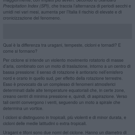
Precipitation Index (SPI)
, che traccia l’alternanza di periodi secchi e
umidi nei vari mesi, aumenta per l’Italia il rischio di elevate e di
cronicizzazione del fenomeno.
Qual è la differenza tra uragani, tempeste, cicloni e tornadi? E
come si formano?
Per ciclone si intende un violento movimento rotatorio di masse
d’aria, combinato con un moto di traslazione, intorno a un centro di
bassa pressione: il senso di rotazione è antiorario nell’emisfero
nord e orario in quello sud, per effetto della rotazione terrestre.
Esso è provocato da un complesso di fenomeni atmosferici
determinati dalle alte temperature equatoriali che, in certe zone,
creano centri di minima pressione e, quindi, di aspirazione. Verso
tali centri convergono i venti, seguendo un moto a spirale che
determina un vortice.
I cicloni si distinguono in tropicali, più violenti e di minor durata, e
cicloni delle medie latitudini o extra-tropicali.
Uragani e tifoni sono due nomi del ciclone. Hanno un diametro di