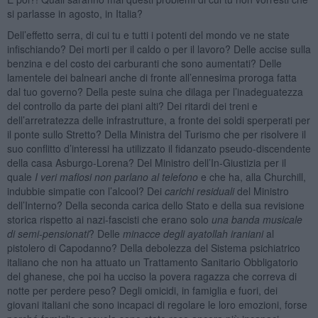
si parlasse in agosto, in Italia?
Dell’effetto serra, di cui tu e tutti i potenti del mondo ve ne state
infischiando? Dei morti per il caldo o per il lavoro? Delle accise sulla
benzina e del costo dei carburanti che sono aumentati? Delle
lamentele dei balneari anche di fronte all’ennesima proroga fatta
dal tuo governo? Della peste suina che dilaga per l’inadeguatezza
del controllo da parte dei piani alti? Dei ritardi dei treni e
dell’arretratezza delle infrastrutture, a fronte dei soldi sperperati per
il ponte sullo Stretto? Della Ministra del Turismo che per risolvere il
suo conflitto d’interessi ha utilizzato il fidanzato pseudo-discendente
della casa Asburgo-Lorena? Del Ministro dell’In-Giustizia per il
quale
I veri mafiosi non parlano al telefono
e che ha, alla Churchill,
indubbie simpatie con l’alcool? Dei
carichi residuali
del Ministro
dell’Interno? Della seconda carica dello Stato e della sua revisione
storica rispetto ai nazi-fascisti che erano solo
una banda musicale
di semi-pensionati
? Delle
minacce degli ayatollah iraniani
al
pistolero di Capodanno? Della debolezza del Sistema psichiatrico
italiano che non ha attuato un Trattamento Sanitario Obbligatorio
del ghanese, che poi ha ucciso la povera ragazza che correva di
notte per perdere peso? Degli omicidi, in famiglia e fuori, dei
giovani italiani che sono incapaci di regolare le loro emozioni, forse