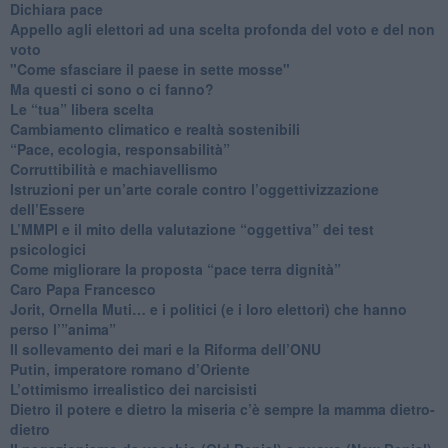
​Dichiara pace
​Appello agli elettori ad una scelta profonda del voto e del non
voto
"Come sfasciare il paese in sette mosse"
​Ma questi ci sono o ci fanno?
​Le “tua” libera scelta
Cambiamento climatico e realtà sostenibili
“Pace, ecologia, responsabilità”
​Corruttibilità e machiavellismo
Istruzioni per un’arte corale contro l’oggettivizzazione
dell’Essere
​L’MMPI e il mito della valutazione “oggettiva” dei test
psicologici
Come migliorare la proposta “pace terra dignità”
Caro Papa Francesco
​Jorit, Ornella Muti… e i politici (e i loro elettori) che hanno
perso l’”anima”
​Il sollevamento dei mari e la Riforma dell’ONU
Putin, imperatore romano d’Oriente
​L’ottimismo irrealistico dei narcisisti
​Dietro il potere e dietro la miseria c’è sempre la mamma dietro-
dietro