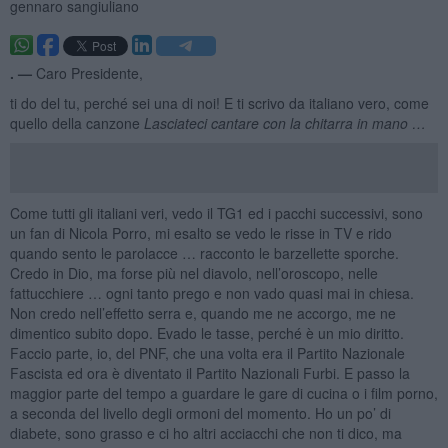
gennaro sangiuliano
. —
Caro Presidente,
ti do del tu, perché sei una di noi! E ti scrivo da italiano vero, come
quello della canzone
Lasciateci cantare con la chitarra in mano …
Come tutti gli italiani veri, vedo il TG1 ed i pacchi successivi, sono
un fan di Nicola Porro, mi esalto se vedo le risse in TV e rido
quando sento le parolacce … racconto le barzellette sporche.
Credo in Dio, ma forse più nel diavolo, nell’oroscopo, nelle
fattucchiere … ogni tanto prego e non vado quasi mai in chiesa.
Non credo nell’effetto serra e, quando me ne accorgo, me ne
dimentico subito dopo. Evado le tasse, perché è un mio diritto.
Faccio parte, io, del PNF, che una volta era il Partito Nazionale
Fascista ed ora è diventato il Partito Nazionali Furbi. E passo la
maggior parte del tempo a guardare le gare di cucina o i film porno,
a seconda del livello degli ormoni del momento. Ho un po’ di
diabete, sono grasso e ci ho altri acciacchi che non ti dico, ma