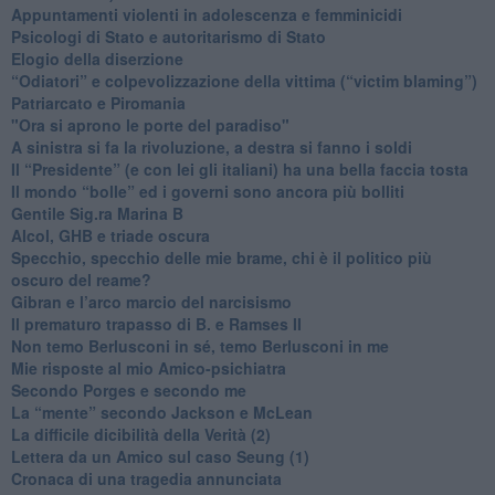
​Appuntamenti violenti in adolescenza e femminicidi
​Psicologi di Stato e autoritarismo di Stato
Elogio della diserzione
“Odiatori” e colpevolizzazione della vittima (“victim blaming”)
​Patriarcato e Piromania
"Ora si aprono le porte del paradiso"
​A sinistra si fa la rivoluzione, a destra si fanno i soldi
​Il “Presidente” (e con lei gli italiani) ha una bella faccia tosta
​Il mondo “bolle” ed i governi sono ancora più bolliti
​Gentile Sig.ra Marina B
​Alcol, GHB e triade oscura
​Specchio, specchio delle mie brame, chi è il politico più
oscuro del reame?
​Gibran e l’arco marcio del narcisismo
​Il prematuro trapasso di B. e Ramses II
​Non temo Berlusconi in sé, temo Berlusconi in me
​Mie risposte al mio Amico-psichiatra
​Secondo Porges e secondo me
​La “mente” secondo Jackson e McLean
La difficile dicibilità della Verità (2)
​Lettera da un Amico sul caso Seung (1)
​Cronaca di una tragedia annunciata