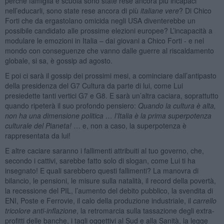
perché famiglia e scuola sono state rese ancora più incapaci
nell’educarli, sono state rese ancora di più
italiane vere
? Di Chico
Forti che da ergastolano omicida negli USA diventerebbe un
possibile candidato alle prossime elezioni europee? L’incapacità a
modulare le emozioni in Italia – dai giovani a Chico Forti - e nel
mondo con conseguenze che vanno dalle guerre al riscaldamento
globale, si sa, è gossip ad agosto.
E poi ci sarà il gossip dei prossimi mesi, a cominciare dall’antipasto
della presidenza del G7 Cultura da parte di lui, come Lui
presiedette tanti vertici G7 e G8. E sarà un’altra caciara, soprattutto
quando ripeterà il suo profondo pensiero:
Quando la cultura è alta,
non ha una dimensione politica … l’Italia è la prima superpotenza
culturale del Pianeta!
… e, non a caso, la superpotenza è
rappresentata da lui!
E altre caciare saranno i fallimenti attribuiti al tuo governo, che,
secondo i cattivi, sarebbe fatto solo di slogan, come Lui ti ha
insegnato! E quali sarebbero questi fallimenti? La manovra di
bilancio, le pensioni, le misure sulla natalità, il record della povertà,
la recessione del PIL, l’aumento del debito pubblico, la svendita di
ENI, Poste e Ferrovie, il calo della produzione industriale, il
carrello
tricolore anti-inflazione
, la retromarcia sulla tassazione degli extra-
profitti delle banche, i tagli oggettivi al Sud e alla Sanità, la legge