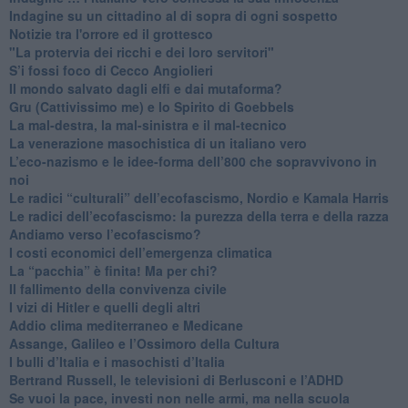
Indagine su un cittadino al di sopra di ogni sospetto
Notizie tra l'orrore ed il grottesco
"La protervia dei ricchi e dei loro servitori"
S’i fossi foco di Cecco Angiolieri
​Il mondo salvato dagli elfi e dai mutaforma?
Gru (Cattivissimo me) e lo Spirito di Goebbels
​La mal-destra, la mal-sinistra e il mal-tecnico
​La venerazione masochistica di un italiano vero
​L’eco-nazismo e le idee-forma dell’800 che sopravvivono in
noi
​Le radici “culturali” dell’ecofascismo, Nordio e Kamala Harris
Le radici dell’ecofascismo: la purezza della terra e della razza
Andiamo verso l’ecofascismo?
I costi economici dell’emergenza climatica
​La “pacchia” è finita! Ma per chi?
​Il fallimento della convivenza civile
​I vizi di Hitler e quelli degli altri
Addio clima mediterraneo e Medicane
​Assange, Galileo e l’Ossimoro della Cultura
​I bulli d’Italia e i masochisti d’Italia
​Bertrand Russell, le televisioni di Berlusconi e l’ADHD
​Se vuoi la pace, investi non nelle armi, ma nella scuola