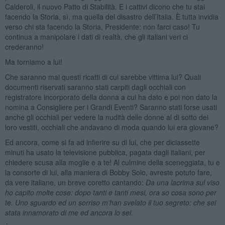
Calderoli, il nuovo Patto di Stabilità. E i cattivi dicono che tu stai
facendo la Storia, sì, ma quella del disastro dell’Italia. È tutta invidia
verso chi sta facendo la Storia, Presidente: non farci caso! Tu
continua a manipolare i dati di realtà, che gli italiani veri ci
crederanno!
Ma torniamo a lui!
Che saranno mai questi ricatti di cui sarebbe vittima lui? Quali
documenti riservati saranno stati carpiti dagli occhiali con
registratore incorporato della donna a cui ha dato e poi non dato la
nomina a Consigliere per i Grandi Eventi? Saranno stati forse usati
anche gli occhiali per vedere la nudità delle donne al di sotto dei
loro vestiti, occhiali che andavano di moda quando lui era giovane?
Ed ancora, come si fa ad infierire su di lui, che per diciassette
minuti ha usato la televisione pubblica, pagata dagli italiani, per
chiedere scusa alla moglie e a te! Al culmine della sceneggiata, tu e
la consorte di lui, alla maniera di Bobby Solo, avreste potuto fare,
da vere italiane, un breve coretto cantando:
Da una lacrima sul viso
ho capito molte cose: dopo tanti e tanti mesi, ora so cosa sono per
te. Uno sguardo ed un sorriso m’han svelato il tuo segreto: che sei
stata innamorato di me ed ancora lo sei.