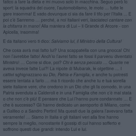
fatico a fare la dieta e mi muovo solo in macchina. Seguo però lo
sport: la squadra del cuore, l’automobilismo, le moto … tutte le
gare insomma! E vado dovunque ci sia da fare il tifo per l’Italia ... E
poi c’è Sanremo … perché, a noi italiani veri,
lasciateci cantare con
la chitarra in mano!
Alla maniera di Lui – il Grande di Arcore - con
Apicella, insomma!
E da italiano vero ti dico:
Salviamo lui, il Ministro della Cultura!
Che cosa avrà mai fatto lui? Una scappatella con una gnocca! Chi
non l’avrebbe fatto! Anch’io l’avrei fatto se fossi il
parvenu
diventato
Ministro! … Come si dice, poi?
Chi è senza peccato
… Quante ne
aveva invece fatte Lui?! La nipote di Mubarak, le olgettine … I
cattivi sghignazzano su
Dio, Patria e Famiglia
, e anche tu potresti
essere tentata a farlo … ma ti ricordo che anche tu e tua sorella
siete italiane vere, che credono in un Dio che gli fa comodo, in una
Patria svenduta a Calderoli e in una Famiglia che non c’è mai stata
o che non c’è più! E pensare che Lui l’hanno pure condannato … E
che è successo? Gli hanno dedicato un aeroporto di Milano, come
a Galileo o a Sandro Pertini! Ma questi due la galera l’avevano fatta
veramente! … Siamo in Italia e gli italiani veri alla fine hanno
sempre la meglio, nonostante il gossip di cui hanno sofferto e
soffrono questi due grandi: intendo Lui e lui.