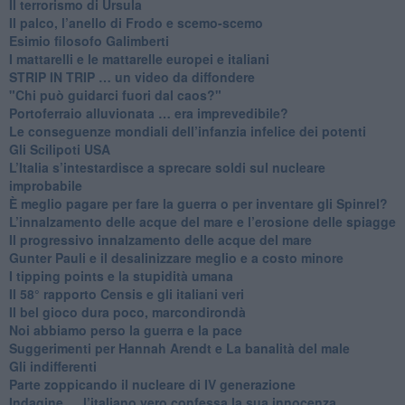
Il terrorismo di Ursula
​Il palco, l’anello di Frodo e scemo-scemo
Esimio filosofo Galimberti
​I mattarelli e le mattarelle europei e italiani
​STRIP IN TRIP … un video da diffondere
"Chi può guidarci fuori dal caos?"
​Portoferraio alluvionata … era imprevedibile?
Le conseguenze mondiali dell’infanzia infelice dei potenti
​Gli Scilipoti USA
L’Italia s’intestardisce a sprecare soldi sul nucleare
improbabile
È meglio pagare per fare la guerra o per inventare gli Spinrel?
​L’innalzamento delle acque del mare e l’erosione delle spiagge
​Il progressivo innalzamento delle acque del mare
​Gunter Pauli e il desalinizzare meglio e a costo minore
I tipping points e la stupidità umana
​Il 58° rapporto Censis e gli italiani veri
​Il bel gioco dura poco, marcondirondà
Noi abbiamo perso la guerra e la pace
Suggerimenti per Hannah Arendt e La banalità del male
​Gli indifferenti
Parte zoppicando il nucleare di IV generazione
​Indagine … l’italiano vero confessa la sua innocenza