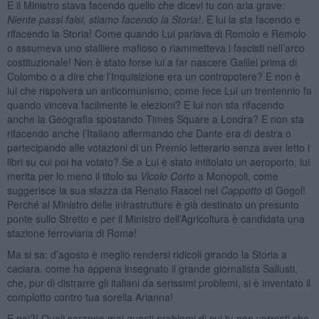
E il Ministro stava facendo quello che dicevi tu con aria grave:
Niente passi falsi, stiamo facendo la Storia!
. E lui la sta facendo e
rifacendo la Storia! Come quando Lui parlava di Romolo e Remolo
o assumeva uno stalliere mafioso o riammetteva i fascisti nell’arco
costituzionale! Non è stato forse lui a far nascere Galilei prima di
Colombo o a dire che l’Inquisizione era un contropotere? E non è
lui che rispolvera un anticomunismo, come fece Lui un trentennio fa
quando vinceva facilmente le elezioni? E lui non sta rifacendo
anche la Geografia spostando Times Square a Londra? E non sta
rifacendo anche l’Italiano affermando che Dante era di destra o
partecipando alle votazioni di un Premio letterario senza aver letto i
libri su cui poi ha votato? Se a Lui è stato intitolato un aeroporto, lui
merita per lo meno il titolo su
Vicolo Corto
a Monopoli, come
suggerisce la sua stazza da Renato Rascel nel
Cappotto
di Gogol!
Perché al Ministro delle infrastrutture è già destinato un presunto
ponte sullo Stretto e per il Ministro dell’Agricoltura è candidata una
stazione ferroviaria di Roma!
Ma si sa: d’agosto è meglio rendersi ridicoli girando la Storia a
caciara, come ha appena insegnato il grande giornalista Sallusti,
che, pur di distrarre gli italiani da serissimi problemi, si è inventato il
complotto contro tua sorella Arianna!
E poi?! Quali saranno mai questi problemi di cui tu non vorresti che