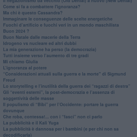
Il negazionismo da vecchio (Old Denial) a nuovo (New Denial)
Come si fa a combattere l'ignoranza?
Ma chi è questo Cassandra?
Immaginare le conseguenze delle scelte energetiche
​Fuochi d’artificio e fuochi veri in un mondo maschilista
Buon 2024 ?
​Buon Natale dalle macerie della Terra
​Idrogeno vs nucleare ed altri dubbi
​La mia generazione ha perso (la democrazia)
​Tutti insieme verso l’aumento di tre gradi
Mi chiamo Giulia
L’ignoranza al potere
​“Considerazioni attuali sulla guerra e la morte" di Sigmund
Freud
​Lo storytelling e l’inutilità della guerra dei “ragazzi di destra”
​Gli “eventi esterni”, la post-democrazia e l’assenza di
soggettività delle masse
​Il populismo di “Bibi” per l’Occidente: portare la guerra
dovunque
​Che roba, contessa!... con i “fasci” non ci parlo
La pubblicità e il Kali Yuga
​La pubblicità è dannosa per i bambini (e per chi non sa
decodificarla)