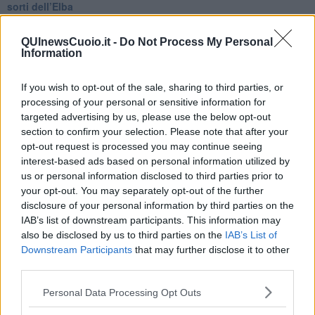
sorti dell’Elba
Verso il full electric a gestione pubblica dei traghetti​
​La Scienza dei Cittadini e i Cittadini per l’Aria
QUInewsCuoio.it -
Do Not Process My Personal
Trump e le sue guerre contro i deboli e contro la terra
Information
​Le furbate elettorali della Meloni e la testardaggine
dell’opposizione
If you wish to opt-out of the sale, sharing to third parties, or
​Date loro l’Oscar al posto del Nobel per la Pace
processing of your personal or sensitive information for
L'umanizzazione dell'economia e della politica
targeted advertising by us, please use the below opt-out
​Dopo il diluvio dei NO: un patto intergenerazionale
​Un grandioso NO ai falchi teocratici e ai loro vassalli
section to confirm your selection. Please note that after your
La religione è la cocaina dei potenti
opt-out request is processed you may continue seeing
Donald e Bibi confinati nell’isola di St James?
interest-based ads based on personal information utilized by
L’italiano vero e la paura che al referendum vinca il No
us or personal information disclosed to third parties prior to
​Complottismo o capitalismo globale?
your opt-out. You may separately opt-out of the further
​Ma, contessa, non si vergogna a continuare a guardare San
disclosure of your personal information by third parties on the
Scemo?
IAB’s list of downstream participants. This information may
​Io non mi fiderei di chi promuove o consuma i riti collettivi
also be disclosed by us to third parties on the
IAB’s List of
Esportazioni Usa: da democrazia a guerra civile
Downstream Participants
that may further disclose it to other
​I vestiti nuovi degli imperatori baltici
third parties.
​Pupazzi!
​Il Wild West di Trump
Personal Data Processing Opt Outs
​La depressione infantile di Roger Waters e la propaganda di