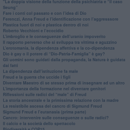
"​La doppia visione della funzione della psichiatria e “il caso
Seung”
​Fare i conti col passato e con l’idea di Dio
​Ferenczi, Anna Freud e l’identificazione con l’aggresssore
Plastica fuori di noi e plastica dentro di noi
​Roberto Vecchioni e l’ecocidio
​L’imbroglio e le conseguenze dell’uranio impoverito
​Il rapporto perverso che si sviluppa tra vittima e aguzzino
L’erotomania, la dipendenza affettiva e la co-dipendenza
​Dio è gay o il potere di “Dio-Patria-Famiglia” è gay?
​Gli uomini sono guidati dalla propaganda, la Natura è guidata
dai fatti
La dipendenza dall’istituzione fa male
​Freud e la guerra che uccide i figli
​Diventare Maestro di se stesso prima di insegnare ad un altro
L’importanza della formazione nel diventare genitori
Riflessioni sulle radici del “male” di Freud
​La storia ancestrale e la primissima relazione con la madre
​La resistibile ascesa del cancro di Sigmund Freud
Sigmund Freud e l’eutanasia (prima parte)
Cancro: intervenire sulle conseguenze o sulle radici?
​Il calcio e la società dello spettacolo
Biodiversità e COP15