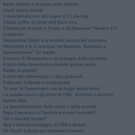
​Karen Horney e il ponte sullo Stretto
​I bulli vanno isolati
L’invertebrata von der Leyen e il Lula-risk
Trump soffre, la Corte dell'Aia è viva
​Il Nobel per la pace a Trump o all’Albanese? Questo è il
problema!
​Alessandro Orsini e la tetrade oscura del sionismo
​Hilsenrath e le 9 omotipie tra Nazismo, Sionismo e
Americanismo" (4^ parte)
​Il terrore di Netanyahu e la strategia della tensione
Il mito della democratica Israele (prima parte)
​Finale di partita?
​Il voto del referendum e i due genocidi
Il decreto il-libertà e in-sicurezza
Tu vuo’ fa l’americano con la legge spara-tutto!
La poesia contro gli orrori di CISL, Governo e sionisti
Israele-Salò
​La fascistizzazione dello stato e della società
Papa Francesco e l’ipocrisia al suo funerale?
​Chi è Donald Trump?
App e lista boicottaggio di USA e Israele
​Un rituale Lakota per redimere il mondo