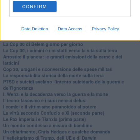
guerra"
​La disinformazione climatica veicolata dai media
CONFIRM
Senza una Retta Visione l’Uomo è un automa
​La propaganda bellica nostrana vs l’hasbarà dei sionisti
​La cleptocrazia e lo studio sociologico della propaganda di
Data Deletion
Data Access
Privacy Policy
guerra
​Uccidere per gioco: il cacciatore e chi vuole armarsi
​La Cop 30 di Belem giorno per giorno
La Cop 30, i crimini e i misfatti verso la vita sulla terra
Arrostire il pianeta: le grandi emissioni della carne e dei
latticini
​Cop 30, uragani e riconversione delle spese militari
La responsabilità storica della morte sulla terra
PTSD e suicidi svelano l’intento suicidario della guerra e
dell’ignoranza
Il Wenzi e la decadenza verso la guerra e la morte
​Il tecno-fascismo e i suoi nemici delusi
​I comici e il vittimismo paranoideo al potere
​La virtù secondo Confucio e Xi (seconda parte)
Le Pax imperiali e Tianxia (prima parte)
Un mondo condiviso a misura di bambino
​Un chiarimento, Chris Hedges e qualche domanda
Il velleitarismo di Trump, dell’UE e di Darwin