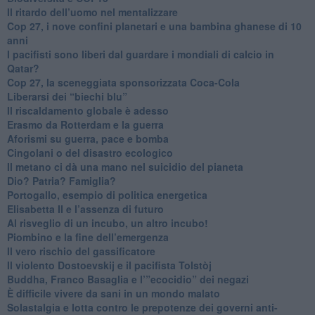
​Il ritardo dell’uomo nel mentalizzare
​Cop 27, i nove confini planetari e una bambina ghanese di 10
anni
​I pacifisti sono liberi dal guardare i mondiali di calcio in
Qatar?
​Cop 27, la sceneggiata sponsorizzata Coca-Cola
​Liberarsi dei “biechi blu”
Il riscaldamento globale è adesso
​Erasmo da Rotterdam e la guerra
​Aforismi su guerra, pace e bomba
Cingolani o del disastro ecologico
​Il metano ci dà una mano nel suicidio del pianeta
​Dio? Patria? Famiglia?
Portogallo, esempio di politica energetica
​Elisabetta II e l’assenza di futuro
Al risveglio di un incubo, un altro incubo!
​Piombino e la fine dell’emergenza
​Il vero rischio del gassificatore
​Il violento Dostoevskij e il pacifista Tolstòj
​Buddha, Franco Basaglia e l’”ecocidio” dei negazi
​È difficile vivere da sani in un mondo malato
Solastalgia e lotta contro le prepotenze dei governi anti-