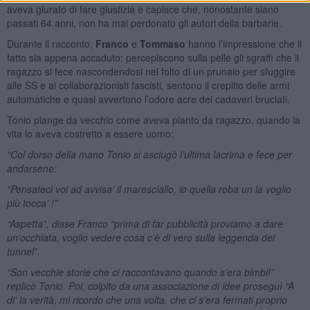
aveva giurato di fare giustizia e capisce che, nonostante siano
passati 64 anni, non ha mai perdonato gli autori della barbarie.
Durante il racconto,
Franco
e
Tommaso
hanno l’impressione che il
fatto sia appena accaduto: percepiscono sulla pelle gli sgraffi che il
ragazzo si fece nascondendosi nel folto di un prunaio per sfuggire
alle SS e ai collaborazionisti fascisti, sentono il crepitio delle armi
automatiche e quasi avvertono l’odore acre dei cadaveri bruciati.
Tonio piange da vecchio come aveva pianto da ragazzo, quando la
vita lo aveva costretto a essere uomo:
“Col dorso della mano Tonio si asciugò l’ultima lacrima e fece per
andarsene:
“Pensateci voi ad avvisa’ il maresciallo, io quella roba un la voglio
più tocca’ !”
“Aspetta”, disse Franco “prima di far pubblicità proviamo a dare
un’occhiata, voglio vedere cosa c’è di vero sulla leggenda del
tunnel”.
“Son vecchie storie che ci raccontavano quando s’era bimbi!”
replicò Tonio. Poi, colpito da una associazione di idee proseguì “A
di’ la verità, mi ricordo che una volta, che ci s’era fermati proprio