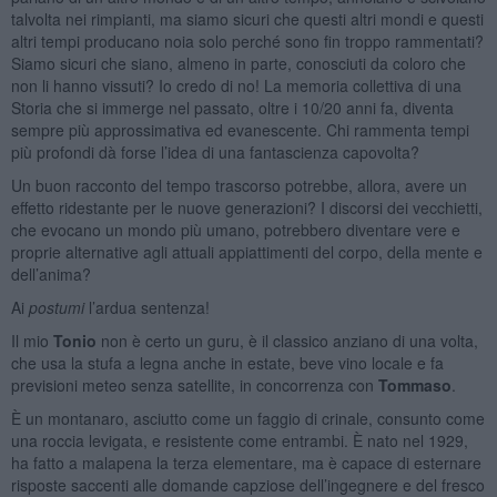
talvolta nei rimpianti, ma siamo sicuri che questi altri mondi e questi
altri tempi producano noia solo perché sono fin troppo rammentati?
Siamo sicuri che siano, almeno in parte, conosciuti da coloro che
non li hanno vissuti? Io credo di no! La memoria collettiva di una
Storia che si immerge nel passato, oltre i 10/20 anni fa, diventa
sempre più approssimativa ed evanescente. Chi rammenta tempi
più profondi dà forse l’idea di una fantascienza capovolta?
Un buon racconto del tempo trascorso potrebbe, allora, avere un
effetto ridestante per le nuove generazioni? I discorsi dei vecchietti,
che evocano un mondo più umano, potrebbero diventare vere e
proprie alternative agli attuali appiattimenti del corpo, della mente e
dell’anima?
Ai
postumi
l’ardua sentenza!
Il mio
Tonio
non è certo un guru, è il classico anziano di una volta,
che usa la stufa a legna anche in estate, beve vino locale e fa
previsioni meteo senza satellite, in concorrenza con
Tommaso
.
È un montanaro, asciutto come un faggio di crinale, consunto come
una roccia levigata, e resistente come entrambi. È nato nel 1929,
ha fatto a malapena la terza elementare, ma è capace di esternare
risposte saccenti alle domande capziose dell’ingegnere e del fresco