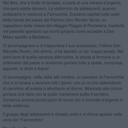
Nel libro, che è frutto di fantasia, si parla di una miniera d’argento,
che però esiste davvero. La visitammo da adolescenti, quando
andavamo in vacanza a Farnocchia. Eravamo ospitati nella sede
della banda del paese dal Parroco Don Renato Vanzo, ex
cappellano della chiesa del villaggio Piaggio di Pontedera, trasferito
nel paesello sperduto sui monti (proprio come accadde a Don
Milani spedito a Barbiana).
Ci accompagnava e ci trasportava il suo successore, l’ottimo Don
Marcello Rovini, che ahimè, ci ha lasciato un po’ troppo presto. Nei
primi anni di quella vacanza alternativa, la strada si fermava a un
chilometro dal paese e dovemmo portare tutto a spalla, compresa,
appunto, la stufa a legna!
Ci accompagnò, nella visita alla miniera, un paesano di Farnocchia,
che vi si recava a lavorare tutti i giorni, con un un’ora abbondante
di cammino all’andata e altrettanto al ritorno. Attaccata alla cintura
portava una falce con la quale manteneva pulito il sentiero.
Conservo ancora piccoli pezzi di roccia con il minerale d’argento in
bella evidenza.
Il gruppo degli adolescenti è rimasto unito e si ritrova spesso nella
cena dei “Farnocchini”.