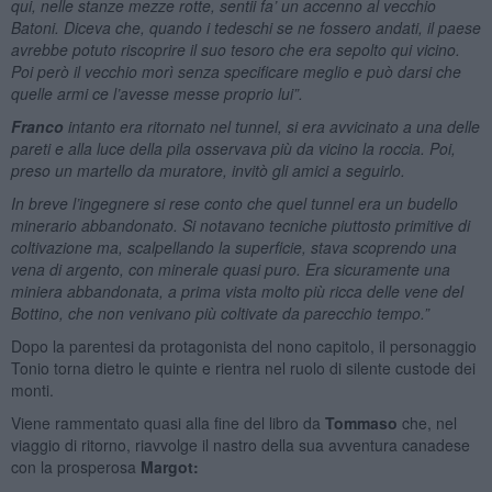
qui, nelle stanze mezze rotte, sentii fa’ un accenno al vecchio
Batoni. Diceva che, quando i tedeschi se ne fossero andati, il paese
avrebbe potuto riscoprire il suo tesoro che era sepolto qui vicino.
Poi però il vecchio morì senza specificare meglio e può darsi che
quelle armi ce l’avesse messe proprio lui”.
Franco
intanto era ritornato nel tunnel, si era avvicinato a una delle
pareti e alla luce della pila osservava più da vicino la roccia. Poi,
preso un martello da muratore, invitò gli amici a seguirlo.
In breve l’ingegnere si rese conto che quel tunnel era un budello
minerario abbandonato. Si notavano tecniche piuttosto primitive di
coltivazione ma, scalpellando la superficie, stava scoprendo una
vena di argento, con minerale quasi puro. Era sicuramente una
miniera abbandonata, a prima vista molto più ricca delle vene del
Bottino, che non venivano più coltivate da parecchio tempo.”
Dopo la parentesi da protagonista del nono capitolo, il personaggio
Tonio torna dietro le quinte e rientra nel ruolo di silente custode dei
monti.
Viene rammentato quasi alla fine del libro da
Tommaso
che, nel
viaggio di ritorno, riavvolge il nastro della sua avventura canadese
con la prosperosa
Margot: