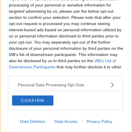
nella quale si trovano cose piuttosto strane:
processing of your personal or sensitive information for
“
I resti di un fucile mitragliatore Thompson americano e di due Sten
targeted advertising by us, please use the below opt-out
inglesi, quasi sgretolati dalla ruggine, affioravano dai resti di una
section to confirm your selection. Please note that after your
sacca militare, insieme a due pistole ridotte a ferraglia.
opt-out request is processed you may continue seeing
Tonio pareva saperla lunga su quel materiale e gli altri due si
interest-based ads based on personal information utilized by
rivolsero muti verso di lui, chiedendo spiegazioni con gli sguardi.
us or personal information disclosed to third parties prior to
your opt-out. You may separately opt-out of the further
Il montanaro rispose socchiudendo le palpebre e con un cenno
disclosure of your personal information by third parties on the
della testa li invitò a tornare al tavolo e ai bicchieri facendo
IAB’s list of downstream participants. This information may
intendere, con questo prologo, che la spiegazione sarebbe stata
also be disclosed by us to third parties on the
IAB’s List of
piuttosto lunga.
Downstream Participants
that may further disclose it to other
Uscirono e si sedettero.
third parties.
La narrazione fu preceduta da molti sospiri iniziali, quasi che Tonio
Personal Data Processing Opt Outs
dovesse far partire un vecchio motore fermo da tempo; fu
rimarcata, da alcune espressioni durissime, inaspettate nel cordiale
montanaro; fu conclusa con numerosi lucciconi che, scivolando
CONFIRM
nelle rughe del volto, tentarono invano di passare inosservati:
Tonio aveva partecipato alla Resistenza come staffetta ed era stato
testimone del massacro dei 560 abitanti e sfollati di Sant’Anna; ne
Data Deletion
Data Access
Privacy Policy
parla come non aveva mai fatto in vita sua, richiamando tutte le
lacrime sepolte da tempo. Ritorna quel ragazzo di 15 anni, che