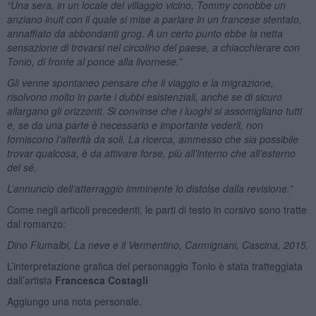
“Una sera, in un locale del villaggio vicino, Tommy conobbe un
anziano inuit con il quale si mise a parlare in un francese stentato,
annaffiato da abbondanti grog. A un certo punto ebbe la netta
sensazione di trovarsi nel circolino del paese, a chiacchierare con
Tonio, di fronte al ponce alla livornese.”
Gli venne spontaneo pensare che il viaggio e la migrazione,
risolvono molto in parte i dubbi esistenziali, anche se di sicuro
allargano gli orizzonti. Si convinse che i luoghi si assomigliano tutti
e, se da una parte è necessario e importante vederli, non
forniscono l’alterità da soli. La ricerca, ammesso che sia possibile
trovar qualcosa, è da attivare forse, più all’interno che all’esterno
del sé.
L’annuncio dell’atterraggio imminente lo distolse dalla revisione.”
Come negli articoli precedenti, le parti di testo in corsivo sono tratte
dal romanzo:
Dino Fiumalbi,
La neve e il Vermentino, Carmignani, Cascina, 2015.
L’interpretazione grafica del personaggio Tonio è stata tratteggiata
dall’artista
Francesca Costagli
Aggiungo una nota personale.