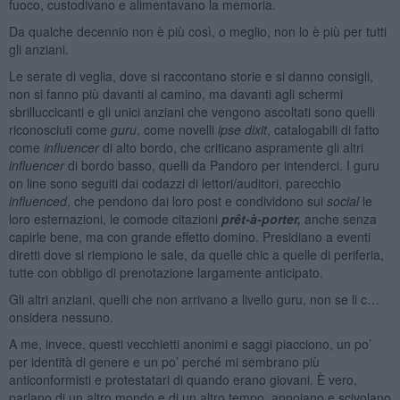
fuoco, custodivano e alimentavano la memoria.
Da qualche decennio non è più così, o meglio, non lo è più per tutti
gli anziani.
Le serate di veglia, dove si raccontano storie e si danno consigli,
non si fanno più davanti al camino, ma davanti agli schermi
sbrilluccicanti e gli unici anziani che vengono ascoltati sono quelli
riconosciuti come
guru
, come novelli
ipse dixit
, catalogabili di fatto
come
influencer
di alto bordo, che criticano aspramente gli altri
influencer
di bordo basso, quelli da Pandoro per intenderci. I guru
on line sono seguiti dai codazzi di lettori/auditori, parecchio
influenced
, che pendono dai loro post e condividono sui
social
le
loro esternazioni, le comode citazioni
prêt-à-porter,
anche senza
capirle bene, ma con grande effetto domino. Presidiano a eventi
diretti dove si riempiono le sale, da quelle chic a quelle di periferia,
tutte con obbligo di prenotazione largamente anticipato.
Gli altri anziani, quelli che non arrivano a livello guru, non se li c…
onsidera nessuno.
A me, invece, questi vecchietti anonimi e saggi piacciono, un po’
per identità di genere e un po’ perché mi sembrano più
anticonformisti e protestatari di quando erano giovani. È vero,
parlano di un altro mondo e di un altro tempo, annoiano e scivolano