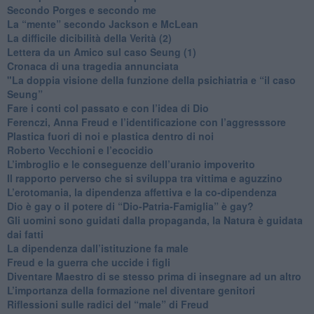
​Secondo Porges e secondo me
​La “mente” secondo Jackson e McLean
La difficile dicibilità della Verità (2)
​Lettera da un Amico sul caso Seung (1)
​Cronaca di una tragedia annunciata
"​La doppia visione della funzione della psichiatria e “il caso
Seung”
​Fare i conti col passato e con l’idea di Dio
​Ferenczi, Anna Freud e l’identificazione con l’aggresssore
Plastica fuori di noi e plastica dentro di noi
​Roberto Vecchioni e l’ecocidio
​L’imbroglio e le conseguenze dell’uranio impoverito
​Il rapporto perverso che si sviluppa tra vittima e aguzzino
L’erotomania, la dipendenza affettiva e la co-dipendenza
​Dio è gay o il potere di “Dio-Patria-Famiglia” è gay?
​Gli uomini sono guidati dalla propaganda, la Natura è guidata
dai fatti
La dipendenza dall’istituzione fa male
​Freud e la guerra che uccide i figli
​Diventare Maestro di se stesso prima di insegnare ad un altro
L’importanza della formazione nel diventare genitori
Riflessioni sulle radici del “male” di Freud