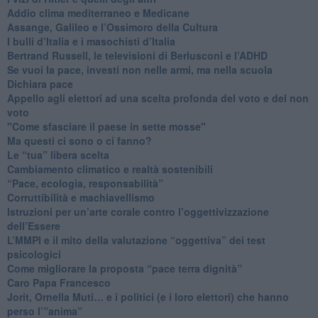
Addio clima mediterraneo e Medicane
​Assange, Galileo e l’Ossimoro della Cultura
​I bulli d’Italia e i masochisti d’Italia
​Bertrand Russell, le televisioni di Berlusconi e l’ADHD
​Se vuoi la pace, investi non nelle armi, ma nella scuola
​Dichiara pace
​Appello agli elettori ad una scelta profonda del voto e del non
voto
"Come sfasciare il paese in sette mosse"
​Ma questi ci sono o ci fanno?
​Le “tua” libera scelta
Cambiamento climatico e realtà sostenibili
“Pace, ecologia, responsabilità”
​Corruttibilità e machiavellismo
Istruzioni per un’arte corale contro l’oggettivizzazione
dell’Essere
​L’MMPI e il mito della valutazione “oggettiva” dei test
psicologici
Come migliorare la proposta “pace terra dignità”
Caro Papa Francesco
​Jorit, Ornella Muti… e i politici (e i loro elettori) che hanno
perso l’”anima”