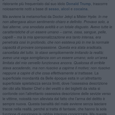
ristorante più frequentato dal suo idolo
Donald Trump
, trascorre
noiosamente notti a base di
sesso
,
alcol
e
cocaina
.
Ma avviene la metamorfosi da Doctor Jekyl a Mister Hyde:
In me
non albergava alcun sentimento chiaro e definito. Provavo solo, a
fasi alterne, una smodata avidità e un totale disgusto. Avevo tutte le
caratteristiche di un essere umano – carne, ossa, sangue, pelle,
capelli – ma la mia spersonalizzazione era tanto intensa, era
penetrata così in profondo, che non esisteva più in me la normale
capacità di provare compassione. Questa era stata sradicata,
cancellata del tutto. Io stavo semplicemente imitando la realtà;
avevo una vaga somiglianza con un essere umano; solo un'area
limitata del mio cervello funzionava ancora. Qualcosa di orribile
stava accadendo, ma non riuscivo a capirne il motivo; non riuscivo
neppure a capire di che cosa effettivamente si trattasse.
La
superficiale mondanità da Belle époque esita in un’altrettanto
superficiale spietatezza senza limiti, dove l’ossessiva descrizione
dei cibi alla Master Chef o dei vestiti o dei biglietti da visita si
confonde con l’altrettanto ossessiva descrizione delle sevizie verso
le vittime, noiosità non alleviata dal fatto che l’arma del delitto è
sempre nuova. Questa banalità del male avviene senza lasciare
tracce nella realtà, perché si tratta di fantasie, che hanno la sola
funzione di esprimere la rabbia interiore cronicizzata. Ma queste