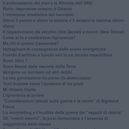
​Il sollevamento dei mari e la Riforma dell’ONU
Putin, imperatore romano d’Oriente
​L’ottimismo irrealistico dei narcisisti
​Dietro il potere e dietro la miseria c’è sempre la mamma dietro-
dietro
Il negazionismo da vecchio (Old Denial) a nuovo (New Denial)
Come si fa a combattere l'ignoranza?
Ma chi è questo Cassandra?
Immaginare le conseguenze delle scelte energetiche
​Fuochi d’artificio e fuochi veri in un mondo maschilista
Buon 2024 ?
​Buon Natale dalle macerie della Terra
​Idrogeno vs nucleare ed altri dubbi
​La mia generazione ha perso (la democrazia)
​Tutti insieme verso l’aumento di tre gradi
Mi chiamo Giulia
L’ignoranza al potere
​“Considerazioni attuali sulla guerra e la morte" di Sigmund
Freud
​Lo storytelling e l’inutilità della guerra dei “ragazzi di destra”
​Gli “eventi esterni”, la post-democrazia e l’assenza di
soggettività delle masse