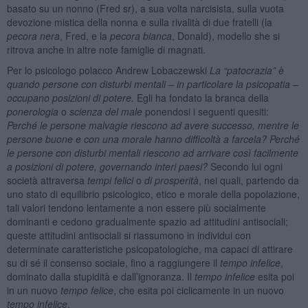
basato su un nonno (Fred sr), a sua volta narcisista, sulla vuota
devozione mistica della nonna e sulla rivalità di due fratelli (la
pecora nera
, Fred, e la
pecora bianca
, Donald), modello she si
ritrova anche in altre note famiglie di magnati.
Per lo psicologo polacco Andrew Lobaczewski
La “patocrazia” è
quando persone con disturbi mentali – in particolare la psicopatia –
occupano posizioni di potere.
Egli ha fondato la branca della
ponerologia
o
scienza del male
ponendosi i seguenti quesiti:
Perché le persone malvagie riescono ad avere successo, mentre le
persone buone e con una morale hanno difficoltà a farcela? Perché
le persone con disturbi mentali riescono ad arrivare così facilmente
a posizioni di potere, governando interi paesi?
Secondo lui ogni
società attraversa
tempi felici
o
di prosperità
, nei quali, partendo da
uno stato di equilibrio psicologico, etico e morale della popolazione,
tali valori tendono lentamente a non essere più socialmente
dominanti e cedono gradualmente spazio ad attitudini antisociali;
queste attitudini antisociali si riassumono in individui con
determinate caratteristiche psicopatologiche, ma capaci di attirare
su di sé il consenso sociale, fino a raggiungere il
tempo infelice
,
dominato dalla stupidità e dall’ignoranza. Il
tempo infelice
esita poi
in un nuovo
tempo felice
, che esita poi ciclicamente in un nuovo
tempo infelice
.