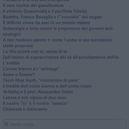
​Il vero rischio del gassificatore
​Il violento Dostoevskij e il pacifista Tolstòj
​Buddha, Franco Basaglia e l’”ecocidio” dei negazi
​È difficile vivere da sani in un mondo malato
Solastalgia e lotta contro le prepotenze dei governi anti-
ecologici
​A mio modesto parere 1: come l’uomo si sta suicidando
​Umile proposta
​La Vita scorre con te, senza di te
​Dall’istinto di sopravvivenza del sé all’annullamento dell'io
L'avidità
​L’uomo bianco e i “selvaggi”
​Avere o Essere?
​Thich Nhat Hanh, “costruttore di pace“
​L’eredità dell’uomo bianco e dell’uomo rosso
Al-Hallaj e il prof. Alessandro Orsini
​Lettera a mio nipote di due mesi
​Il nostro “Io” è il nostro “nemico”
​Chiarezza e disincanto