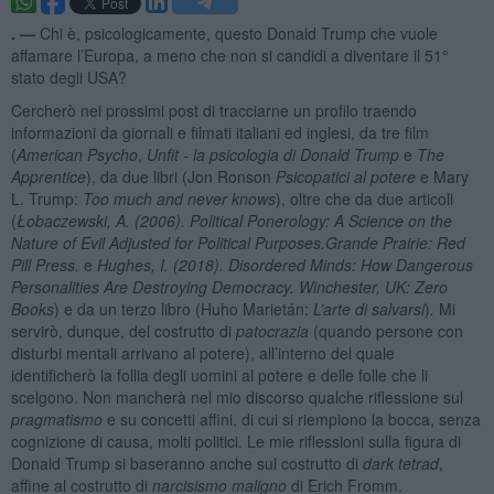
. —
Chi è, psicologicamente, questo Donald Trump che vuole
affamare l’Europa, a meno che non si candidi a diventare il 51°
stato degli USA?
Cercherò nei prossimi post di tracciarne un profilo traendo
informazioni da giornali e filmati italiani ed inglesi, da tre film
(
American Psycho
,
Unfit - la psicologia di Donald Trump
e
The
Apprentice
), da due libri (Jon Ronson
Psicopatici al potere
e Mary
L. Trump:
Too much and never knows
), oltre che da due articoli
(
Łobaczewski, A. (2006). Political Ponerology: A Science on the
Nature of Evil Adjusted for Political Purposes.Grande Prairie: Red
Pill Press.
e
Hughes, I. (2018). Disordered Minds: How Dangerous
Personalities Are Destroying Democracy. Winchester, UK: Zero
Books
) e da un terzo libro (Huho Marietán:
L’arte di salvarsi
)
.
Mi
servirò, dunque, del costrutto di
patocrazia
(quando persone con
disturbi mentali arrivano al potere), all’interno del quale
identificherò la follia degli uomini al potere e delle folle che li
scelgono. Non mancherà nel mio discorso qualche riflessione sul
pragmatismo
e su concetti affini, di cui si riempiono la bocca, senza
cognizione di causa, molti politici. Le mie riflessioni sulla figura di
Donald Trump si baseranno anche sul costrutto di
dark tetrad
,
affine al costrutto di
narcisismo maligno
di Erich Fromm.