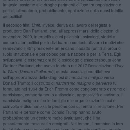
fantasie, assieme alle droghe parimenti diffuse tra popolazione e
politici, alimentano, probabilmente, ogni azione della quasi totalità
dei politici!
Il secondo film,
Unfit
, invece, deriva dal lavoro del regista e
produttore Dan Partland, che, all’approssimarsi delle elezioni di
novembre 2020, interpellò alcuni psichiatri, psicologi, storici e
comunicatori politici per individuare e contestualizzare i motivi che
rendevano il 45° presidente americano inadatto (unfit) al proprio
ruolo istituzionale e pericoloso per la nazione e per la Terra. Egli
sviluppava le osservazioni dello psicologo e psicoterapeuta John
Gartner Partland, che aveva fondato nel 2017 l’associazione
Duty
to Warn
(
Dovere di allarme
); questa associazione rifletteva
sull’appropriatezza della diagnosi di
narcisimo maligno
verso
Donald Trump; il costrutto di
narcisismo maligno
o
perverso
fu
formulato nel 1964 da Erich Fromm come conglomerato estremo di
narcisismo, comportamento antisociale, aggressività e sadismo. Il
narcisista maligno mina le famiglie e le organizzazioni in cui è
coinvolto e disumanizza le persone con cui entra in relazione. Per
Partland le persone come Donald Trump hanno avuto
probabilmente un genitore molto svalutante, che li ha
pesantemente trascurati o denigrati. Nel tempo, il bambino in loro
ha iniziato a covare rabbia e odio contro questo genitore; questo