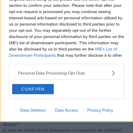
Un manuale essenziale per seguire il CORRIDOIO BLU
section to confirm your selection. Please note that after your
Il corridoio blu
opt-out request is processed you may continue seeing
​Il cronoprogramma ottimale verso il full electric sui traghetti
interest-based ads based on personal information utilized by
​I costi dell’adeguamento al cold ironing
us or personal information disclosed to third parties prior to
Alcune domande da esordiente agli esperti che decidono le
your opt-out. You may separately opt-out of the further
sorti dell’Elba
disclosure of your personal information by third parties on the
Verso il full electric a gestione pubblica dei traghetti​
IAB’s list of downstream participants. This information may
​La Scienza dei Cittadini e i Cittadini per l’Aria
also be disclosed by us to third parties on the
IAB’s List of
Trump e le sue guerre contro i deboli e contro la terra
Downstream Participants
that may further disclose it to other
​Le furbate elettorali della Meloni e la testardaggine
third parties.
dell’opposizione
​Date loro l’Oscar al posto del Nobel per la Pace
Personal Data Processing Opt Outs
L'umanizzazione dell'economia e della politica
​Dopo il diluvio dei NO: un patto intergenerazionale
​Un grandioso NO ai falchi teocratici e ai loro vassalli
CONFIRM
La religione è la cocaina dei potenti
Donald e Bibi confinati nell’isola di St James?
L’italiano vero e la paura che al referendum vinca il No
Data Deletion
Data Access
Privacy Policy
​Complottismo o capitalismo globale?
​Ma, contessa, non si vergogna a continuare a guardare San
Scemo?
​Io non mi fiderei di chi promuove o consuma i riti collettivi