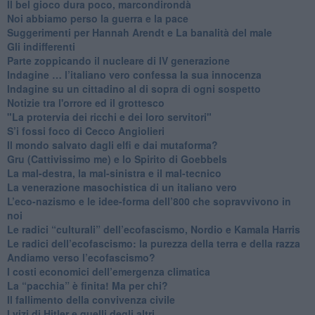
​Il bel gioco dura poco, marcondirondà
Noi abbiamo perso la guerra e la pace
Suggerimenti per Hannah Arendt e La banalità del male
​Gli indifferenti
Parte zoppicando il nucleare di IV generazione
​Indagine … l’italiano vero confessa la sua innocenza
Indagine su un cittadino al di sopra di ogni sospetto
Notizie tra l'orrore ed il grottesco
"La protervia dei ricchi e dei loro servitori"
S’i fossi foco di Cecco Angiolieri
​Il mondo salvato dagli elfi e dai mutaforma?
Gru (Cattivissimo me) e lo Spirito di Goebbels
​La mal-destra, la mal-sinistra e il mal-tecnico
​La venerazione masochistica di un italiano vero
​L’eco-nazismo e le idee-forma dell’800 che sopravvivono in
noi
​Le radici “culturali” dell’ecofascismo, Nordio e Kamala Harris
Le radici dell’ecofascismo: la purezza della terra e della razza
Andiamo verso l’ecofascismo?
I costi economici dell’emergenza climatica
​La “pacchia” è finita! Ma per chi?
​Il fallimento della convivenza civile
​I vizi di Hitler e quelli degli altri