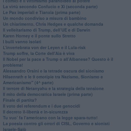
​I comici e il vittimismo paranoideo al potere
​La virtù secondo Confucio e Xi (seconda parte)
Le Pax imperiali e Tianxia (prima parte)
Un mondo condiviso a misura di bambino
​Un chiarimento, Chris Hedges e qualche domanda
Il velleitarismo di Trump, dell’UE e di Darwin
​Karen Horney e il ponte sullo Stretto
​I bulli vanno isolati
L’invertebrata von der Leyen e il Lula-risk
Trump soffre, la Corte dell'Aia è viva
​Il Nobel per la pace a Trump o all’Albanese? Questo è il
problema!
​Alessandro Orsini e la tetrade oscura del sionismo
​Hilsenrath e le 9 omotipie tra Nazismo, Sionismo e
Americanismo" (4^ parte)
​Il terrore di Netanyahu e la strategia della tensione
Il mito della democratica Israele (prima parte)
​Finale di partita?
​Il voto del referendum e i due genocidi
Il decreto il-libertà e in-sicurezza
Tu vuo’ fa l’americano con la legge spara-tutto!
La poesia contro gli orrori di CISL, Governo e sionisti
Israele-Salò