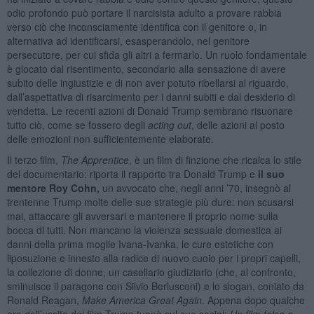
odio profondo può portare il narcisista adulto a provare rabbia
verso ciò che inconsciamente identifica con il genitore o, in
alternativa ad identificarsi, esasperandolo, nel genitore
persecutore, per cui sfida gli altri a fermarlo. Un ruolo fondamentale
è giocato dal risentimento, secondario alla sensazione di avere
subito delle ingiustizie e di non aver potuto ribellarsi al riguardo,
dall’aspettativa di risarcimento per i danni subiti e dal desiderio di
vendetta. Le recenti azioni di Donald Trump sembrano risuonare
tutto ciò, come se fossero degli
acting out
, delle azioni al posto
delle emozioni non sufficientemente elaborate.
Il terzo film,
The Apprentice
, è un film di finzione che ricalca lo stile
del documentario: riporta il rapporto tra Donald Trump e
il suo
mentore Roy Cohn,
un avvocato che, negli anni ’70, insegnò al
trentenne Trump molte delle sue strategie più dure: non scusarsi
mai, attaccare gli avversari e mantenere il proprio nome sulla
bocca di tutti. Non mancano la violenza sessuale domestica ai
danni della prima moglie Ivana-Ivanka, le cure estetiche con
liposuzione e innesto alla radice di nuovo cuoio per i propri capelli,
la collezione di donne, un casellario giudiziario (che, al confronto,
sminuisce il paragone con Silvio Berlusconi) e lo slogan, coniato da
Ronald Reagan,
Make America Great Again
. Appena dopo qualche
ora dall’uscita del film Trump tuonò sul suo social:
Un film falso e