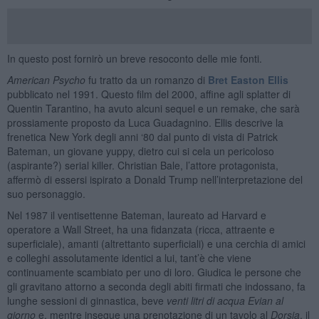
In questo post fornirò un breve resoconto delle mie fonti.
American Psycho
fu tratto da un romanzo di
Bret Easton Ellis
pubblicato nel 1991. Questo film del 2000, affine agli splatter di
Quentin Tarantino, ha avuto alcuni sequel e un remake, che sarà
prossiamente proposto da Luca Guadagnino. Ellis descrive la
frenetica New York degli anni ‘80 dal punto di vista di Patrick
Bateman, un giovane yuppy, dietro cui si cela un pericoloso
(aspirante?) serial killer. Christian Bale, l’attore protagonista,
affermò di essersi ispirato a Donald Trump nell’interpretazione del
suo personaggio.
Nel 1987 il ventisettenne Bateman, laureato ad Harvard e
operatore a Wall Street, ha una fidanzata (ricca, attraente e
superficiale), amanti (altrettanto superficiali) e una cerchia di amici
e colleghi assolutamente identici a lui, tant’è che viene
continuamente scambiato per uno di loro. Giudica le persone che
gli gravitano attorno a seconda degli abiti firmati che indossano, fa
lunghe sessioni di ginnastica, beve
venti litri di acqua Evian al
giorno
e, mentre insegue una prenotazione di un tavolo al
Dorsia
, il