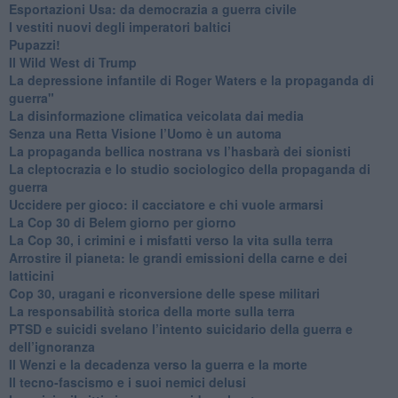
Esportazioni Usa: da democrazia a guerra civile
​I vestiti nuovi degli imperatori baltici
​Pupazzi!
​Il Wild West di Trump
​La depressione infantile di Roger Waters e la propaganda di
guerra"
​La disinformazione climatica veicolata dai media
Senza una Retta Visione l’Uomo è un automa
​La propaganda bellica nostrana vs l’hasbarà dei sionisti
​La cleptocrazia e lo studio sociologico della propaganda di
guerra
​Uccidere per gioco: il cacciatore e chi vuole armarsi
​La Cop 30 di Belem giorno per giorno
La Cop 30, i crimini e i misfatti verso la vita sulla terra
Arrostire il pianeta: le grandi emissioni della carne e dei
latticini
​Cop 30, uragani e riconversione delle spese militari
La responsabilità storica della morte sulla terra
PTSD e suicidi svelano l’intento suicidario della guerra e
dell’ignoranza
Il Wenzi e la decadenza verso la guerra e la morte
​Il tecno-fascismo e i suoi nemici delusi