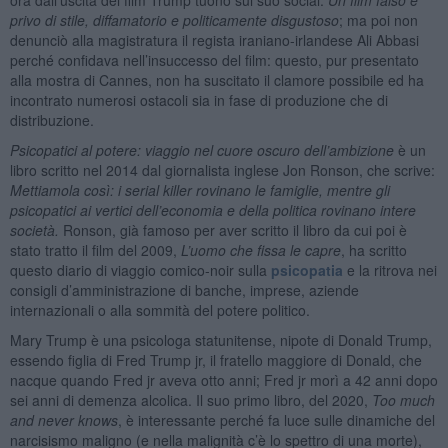
privo di stile, diffamatorio e politicamente disgustoso
; ma poi non
denunciò alla magistratura il regista iraniano-irlandese Ali Abbasi
perché confidava nell’insuccesso del film: questo, pur presentato
alla mostra di Cannes, non ha suscitato il clamore possibile ed ha
incontrato numerosi ostacoli sia in fase di produzione che di
distribuzione.
Psicopatici al potere: viaggio nel cuore oscuro dell’ambizione
è un
libro scritto nel 2014 dal giornalista inglese Jon Ronson, che scrive:
Mettiamola così: i serial killer rovinano le famiglie, mentre gli
psicopatici ai vertici dell’economia e della politica rovinano intere
società.
Ronson, già famoso per aver scritto il libro da cui poi è
stato tratto il film del 2009,
L’uomo che fissa le capre
, ha scritto
questo diario di viaggio comico-noir sulla
psicopatia
e la ritrova nei
consigli d’amministrazione di banche, imprese, aziende
internazionali o alla sommità del potere politico.
Mary Trump è una psicologa statunitense, nipote di Donald Trump,
essendo figlia di Fred Trump jr, il fratello maggiore di Donald, che
nacque quando Fred jr aveva otto anni; Fred jr morì a 42 anni dopo
sei anni di demenza alcolica. Il suo primo libro, del 2020,
Too much
and never knows
, è interessante perché fa luce sulle dinamiche del
narcisismo maligno (e nella malignità c’è lo spettro di una morte),