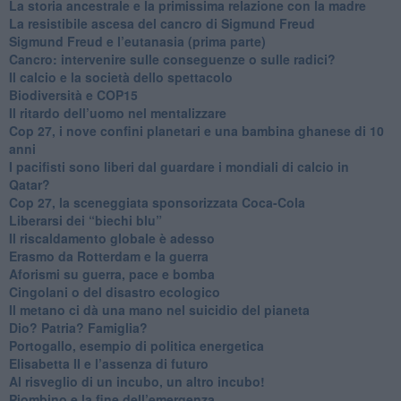
​La storia ancestrale e la primissima relazione con la madre
​La resistibile ascesa del cancro di Sigmund Freud
Sigmund Freud e l’eutanasia (prima parte)
Cancro: intervenire sulle conseguenze o sulle radici?
​Il calcio e la società dello spettacolo
Biodiversità e COP15
​Il ritardo dell’uomo nel mentalizzare
​Cop 27, i nove confini planetari e una bambina ghanese di 10
anni
​I pacifisti sono liberi dal guardare i mondiali di calcio in
Qatar?
​Cop 27, la sceneggiata sponsorizzata Coca-Cola
​Liberarsi dei “biechi blu”
Il riscaldamento globale è adesso
​Erasmo da Rotterdam e la guerra
​Aforismi su guerra, pace e bomba
Cingolani o del disastro ecologico
​Il metano ci dà una mano nel suicidio del pianeta
​Dio? Patria? Famiglia?
Portogallo, esempio di politica energetica
​Elisabetta II e l’assenza di futuro
Al risveglio di un incubo, un altro incubo!
​Piombino e la fine dell’emergenza