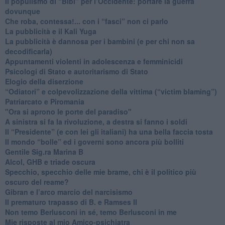
​Il populismo di “Bibi” per l’Occidente: portare la guerra
dovunque
​Che roba, contessa!... con i “fasci” non ci parlo
La pubblicità e il Kali Yuga
​La pubblicità è dannosa per i bambini (e per chi non sa
decodificarla)
​Appuntamenti violenti in adolescenza e femminicidi
​Psicologi di Stato e autoritarismo di Stato
Elogio della diserzione
“Odiatori” e colpevolizzazione della vittima (“victim blaming”)
​Patriarcato e Piromania
"Ora si aprono le porte del paradiso"
​A sinistra si fa la rivoluzione, a destra si fanno i soldi
​Il “Presidente” (e con lei gli italiani) ha una bella faccia tosta
​Il mondo “bolle” ed i governi sono ancora più bolliti
​Gentile Sig.ra Marina B
​Alcol, GHB e triade oscura
​Specchio, specchio delle mie brame, chi è il politico più
oscuro del reame?
​Gibran e l’arco marcio del narcisismo
​Il prematuro trapasso di B. e Ramses II
​Non temo Berlusconi in sé, temo Berlusconi in me
​Mie risposte al mio Amico-psichiatra