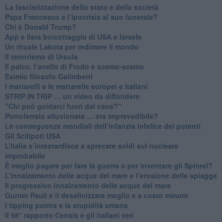
​La fascistizzazione dello stato e della società
Papa Francesco e l’ipocrisia al suo funerale?
​Chi è Donald Trump?
App e lista boicottaggio di USA e Israele
​Un rituale Lakota per redimere il mondo
Il terrorismo di Ursula
​Il palco, l’anello di Frodo e scemo-scemo
Esimio filosofo Galimberti
​I mattarelli e le mattarelle europei e italiani
​STRIP IN TRIP … un video da diffondere
"Chi può guidarci fuori dal caos?"
​Portoferraio alluvionata … era imprevedibile?
Le conseguenze mondiali dell’infanzia infelice dei potenti
​Gli Scilipoti USA
L’Italia s’intestardisce a sprecare soldi sul nucleare
improbabile
È meglio pagare per fare la guerra o per inventare gli Spinrel?
​L’innalzamento delle acque del mare e l’erosione delle spiagge
​Il progressivo innalzamento delle acque del mare
​Gunter Pauli e il desalinizzare meglio e a costo minore
I tipping points e la stupidità umana
​Il 58° rapporto Censis e gli italiani veri