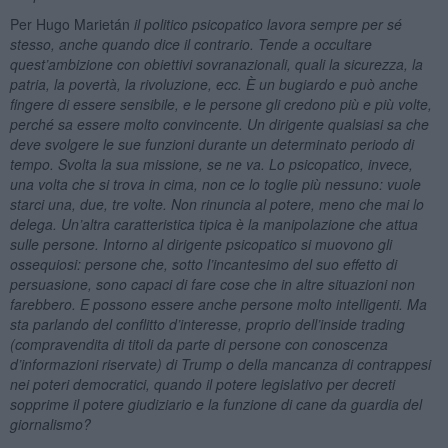
Per Hugo Marietán
il
politico psicopatico l
avora sempre per sé
stesso, anche quando dice il contrario. Tende a occultare
quest’ambizione con obiettivi sovranazionali, quali la sicurezza, la
patria, la povertà, la rivoluzione, ecc. È un bugiardo e può anche
fingere di essere sensibile, e le persone gli credono più e più volte,
perché sa essere molto convincente. Un dirigente qualsiasi sa che
deve svolgere le sue funzioni durante un determinato periodo di
tempo. Svolta la sua missione, se ne va. Lo psicopatico, invece,
una volta che si trova in cima, non ce lo toglie più nessuno: vuole
starci una, due, tre volte. Non rinuncia al potere, meno che mai lo
delega. Un’altra caratteristica tipica è la manipolazione che attua
sulle persone. Intorno al dirigente psicopatico si muovono gli
ossequiosi: persone che, sotto l’incantesimo del suo effetto di
persuasione, sono capaci di fare cose che in altre situazioni non
farebbero. E possono essere anche persone molto intelligenti. Ma
sta parlando del conflitto d’interesse, proprio dell’inside trading
(compravendita di titoli da parte di persone con conoscenza
d’informazioni riservate) di Trump o della mancanza di contrappesi
nei poteri democratici, quando il potere legislativo per decreti
sopprime il potere giudiziario e la funzione di cane da guardia del
giornalismo?