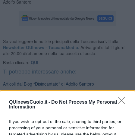
Adolfo Santoro
Se vuoi leggere le notizie principali della Toscana iscriviti alla
Newsletter QUInews - ToscanaMedia.
Arriva gratis tutti i giorni
alle 20:00 direttamente nella tua casella di posta.
Basta cliccare
QUI
Ti potrebbe interessare anche:
Articoli dal Blog “Disincantato” di Adolfo Santoro
​Linee guida per organizzare il civismo della complessità
​Il ripristino della natura secondo la legge e l’impegno dei
QUInewsCuoio.it -
Do Not Process My Personal
Cittadini
Information
Il nesso tra cambiamenti climatici e salute umana
Tutti morimmo a stento (3)
If you wish to opt-out of the sale, sharing to third parties, or
Tutti morimmo a stento (2)
processing of your personal or sensitive information for
​Tutti morimmo a stento (1)
IL CORRIDOIO BLU il resoconto del convegno
targeted advertising by us, please use the below opt-out