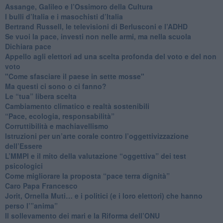
​Assange, Galileo e l’Ossimoro della Cultura
​I bulli d’Italia e i masochisti d’Italia
​Bertrand Russell, le televisioni di Berlusconi e l’ADHD
​Se vuoi la pace, investi non nelle armi, ma nella scuola
​Dichiara pace
​Appello agli elettori ad una scelta profonda del voto e del non
voto
"Come sfasciare il paese in sette mosse"
​Ma questi ci sono o ci fanno?
​Le “tua” libera scelta
Cambiamento climatico e realtà sostenibili
“Pace, ecologia, responsabilità”
​Corruttibilità e machiavellismo
Istruzioni per un’arte corale contro l’oggettivizzazione
dell’Essere
​L’MMPI e il mito della valutazione “oggettiva” dei test
psicologici
Come migliorare la proposta “pace terra dignità”
Caro Papa Francesco
​Jorit, Ornella Muti… e i politici (e i loro elettori) che hanno
perso l’”anima”
​Il sollevamento dei mari e la Riforma dell’ONU