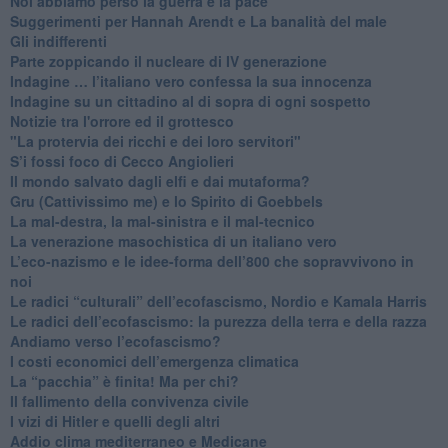
Noi abbiamo perso la guerra e la pace
Suggerimenti per Hannah Arendt e La banalità del male
​Gli indifferenti
Parte zoppicando il nucleare di IV generazione
​Indagine … l’italiano vero confessa la sua innocenza
Indagine su un cittadino al di sopra di ogni sospetto
Notizie tra l'orrore ed il grottesco
"La protervia dei ricchi e dei loro servitori"
S’i fossi foco di Cecco Angiolieri
​Il mondo salvato dagli elfi e dai mutaforma?
Gru (Cattivissimo me) e lo Spirito di Goebbels
​La mal-destra, la mal-sinistra e il mal-tecnico
​La venerazione masochistica di un italiano vero
​L’eco-nazismo e le idee-forma dell’800 che sopravvivono in
noi
​Le radici “culturali” dell’ecofascismo, Nordio e Kamala Harris
Le radici dell’ecofascismo: la purezza della terra e della razza
Andiamo verso l’ecofascismo?
I costi economici dell’emergenza climatica
​La “pacchia” è finita! Ma per chi?
​Il fallimento della convivenza civile
​I vizi di Hitler e quelli degli altri
Addio clima mediterraneo e Medicane