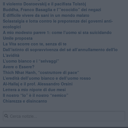
​Il violento Dostoevskij e il pacifista Tolstòj
​Buddha, Franco Basaglia e l’”ecocidio” dei negazi
​È difficile vivere da sani in un mondo malato
Solastalgia e lotta contro le prepotenze dei governi anti-
ecologici
​A mio modesto parere 1: come l’uomo si sta suicidando
​Umile proposta
​La Vita scorre con te, senza di te
​Dall’istinto di sopravvivenza del sé all’annullamento dell'io
L'avidità
​L’uomo bianco e i “selvaggi”
​Avere o Essere?
​Thich Nhat Hanh, “costruttore di pace“
​L’eredità dell’uomo bianco e dell’uomo rosso
Al-Hallaj e il prof. Alessandro Orsini
​Lettera a mio nipote di due mesi
​Il nostro “Io” è il nostro “nemico”
​Chiarezza e disincanto