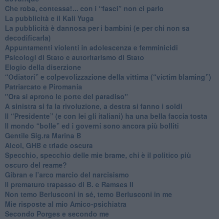
​Che roba, contessa!... con i “fasci” non ci parlo
La pubblicità e il Kali Yuga
​La pubblicità è dannosa per i bambini (e per chi non sa
decodificarla)
​Appuntamenti violenti in adolescenza e femminicidi
​Psicologi di Stato e autoritarismo di Stato
Elogio della diserzione
“Odiatori” e colpevolizzazione della vittima (“victim blaming”)
​Patriarcato e Piromania
"Ora si aprono le porte del paradiso"
​A sinistra si fa la rivoluzione, a destra si fanno i soldi
​Il “Presidente” (e con lei gli italiani) ha una bella faccia tosta
​Il mondo “bolle” ed i governi sono ancora più bolliti
​Gentile Sig.ra Marina B
​Alcol, GHB e triade oscura
​Specchio, specchio delle mie brame, chi è il politico più
oscuro del reame?
​Gibran e l’arco marcio del narcisismo
​Il prematuro trapasso di B. e Ramses II
​Non temo Berlusconi in sé, temo Berlusconi in me
​Mie risposte al mio Amico-psichiatra
​Secondo Porges e secondo me