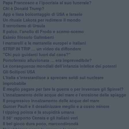
Papa Francesco e l’ipocrisia al suo funerale?
​Chi è Donald Trump?
App e lista boicottaggio di USA e Israele
​Un rituale Lakota per redimere il mondo
Il terrorismo di Ursula
​Il palco, l’anello di Frodo e scemo-scemo
Esimio filosofo Galimberti
​I mattarelli e le mattarelle europei e italiani
​STRIP IN TRIP … un video da diffondere
"Chi può guidarci fuori dal caos?"
​Portoferraio alluvionata … era imprevedibile?
Le conseguenze mondiali dell’infanzia infelice dei potenti
​Gli Scilipoti USA
L’Italia s’intestardisce a sprecare soldi sul nucleare
improbabile
È meglio pagare per fare la guerra o per inventare gli Spinrel?
​L’innalzamento delle acque del mare e l’erosione delle spiagge
​Il progressivo innalzamento delle acque del mare
​Gunter Pauli e il desalinizzare meglio e a costo minore
I tipping points e la stupidità umana
​Il 58° rapporto Censis e gli italiani veri
​Il bel gioco dura poco, marcondirondà