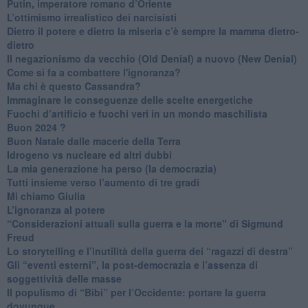
Putin, imperatore romano d’Oriente
​L’ottimismo irrealistico dei narcisisti
​Dietro il potere e dietro la miseria c’è sempre la mamma dietro-
dietro
Il negazionismo da vecchio (Old Denial) a nuovo (New Denial)
Come si fa a combattere l'ignoranza?
Ma chi è questo Cassandra?
Immaginare le conseguenze delle scelte energetiche
​Fuochi d’artificio e fuochi veri in un mondo maschilista
Buon 2024 ?
​Buon Natale dalle macerie della Terra
​Idrogeno vs nucleare ed altri dubbi
​La mia generazione ha perso (la democrazia)
​Tutti insieme verso l’aumento di tre gradi
Mi chiamo Giulia
L’ignoranza al potere
​“Considerazioni attuali sulla guerra e la morte" di Sigmund
Freud
​Lo storytelling e l’inutilità della guerra dei “ragazzi di destra”
​Gli “eventi esterni”, la post-democrazia e l’assenza di
soggettività delle masse
​Il populismo di “Bibi” per l’Occidente: portare la guerra
dovunque