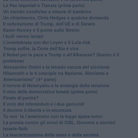
Le Pax imperiali e Tianxia (prima parte)
Un mondo condiviso a misura di bambino
​Un chiarimento, Chris Hedges e qualche domanda
Il velleitarismo di Trump, dell’UE e di Darwin
​Karen Horney e il ponte sullo Stretto
​I bulli vanno isolati
L’invertebrata von der Leyen e il Lula-risk
Trump soffre, la Corte dell'Aia è viva
​Il Nobel per la pace a Trump o all’Albanese? Questo è il
problema!
​Alessandro Orsini e la tetrade oscura del sionismo
​Hilsenrath e le 9 omotipie tra Nazismo, Sionismo e
Americanismo" (4^ parte)
​Il terrore di Netanyahu e la strategia della tensione
Il mito della democratica Israele (prima parte)
​Finale di partita?
​Il voto del referendum e i due genocidi
Il decreto il-libertà e in-sicurezza
Tu vuo’ fa l’americano con la legge spara-tutto!
La poesia contro gli orrori di CISL, Governo e sionisti
Israele-Salò
​La fascistizzazione dello stato e della società