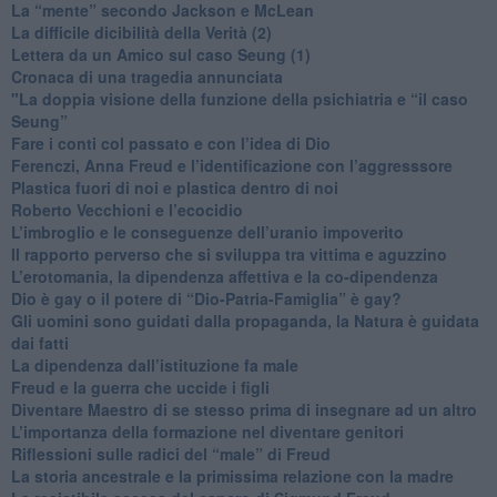
​La “mente” secondo Jackson e McLean
La difficile dicibilità della Verità (2)
​Lettera da un Amico sul caso Seung (1)
​Cronaca di una tragedia annunciata
"​La doppia visione della funzione della psichiatria e “il caso
Seung”
​Fare i conti col passato e con l’idea di Dio
​Ferenczi, Anna Freud e l’identificazione con l’aggresssore
Plastica fuori di noi e plastica dentro di noi
​Roberto Vecchioni e l’ecocidio
​L’imbroglio e le conseguenze dell’uranio impoverito
​Il rapporto perverso che si sviluppa tra vittima e aguzzino
L’erotomania, la dipendenza affettiva e la co-dipendenza
​Dio è gay o il potere di “Dio-Patria-Famiglia” è gay?
​Gli uomini sono guidati dalla propaganda, la Natura è guidata
dai fatti
La dipendenza dall’istituzione fa male
​Freud e la guerra che uccide i figli
​Diventare Maestro di se stesso prima di insegnare ad un altro
L’importanza della formazione nel diventare genitori
Riflessioni sulle radici del “male” di Freud
​La storia ancestrale e la primissima relazione con la madre