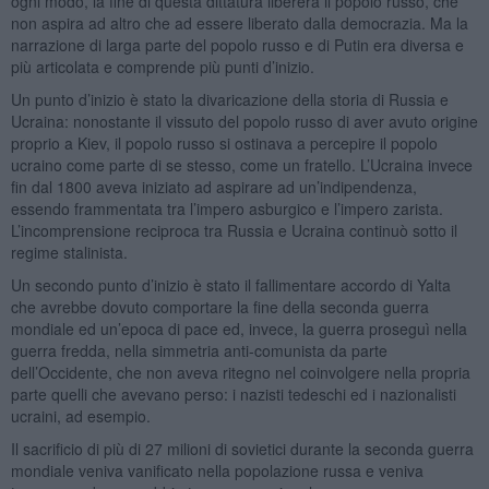
ogni modo, la fine di questa dittatura libererà il popolo russo, che
non aspira ad altro che ad essere liberato dalla democrazia. Ma la
narrazione di larga parte del popolo russo e di Putin era diversa e
più articolata e comprende più punti d’inizio.
Un punto d’inizio è stato la divaricazione della storia di Russia e
Ucraina: nonostante il vissuto del popolo russo di aver avuto origine
proprio a Kiev, il popolo russo si ostinava a percepire il popolo
ucraino come parte di se stesso, come un fratello. L’Ucraina invece
fin dal 1800 aveva iniziato ad aspirare ad un’indipendenza,
essendo frammentata tra l’impero asburgico e l’impero zarista.
L’incomprensione reciproca tra Russia e Ucraina continuò sotto il
regime stalinista.
Un secondo punto d’inizio è stato il fallimentare accordo di Yalta
che avrebbe dovuto comportare la fine della seconda guerra
mondiale ed un’epoca di pace ed, invece, la guerra proseguì nella
guerra fredda, nella simmetria anti-comunista da parte
dell’Occidente, che non aveva ritegno nel coinvolgere nella propria
parte quelli che avevano perso: i nazisti tedeschi ed i nazionalisti
ucraini, ad esempio.
Il sacrificio di più di 27 milioni di sovietici durante la seconda guerra
mondiale veniva vanificato nella popolazione russa e veniva