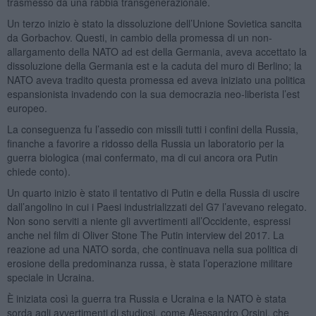
trasmesso da una rabbia transgenerazionale.
Un terzo inizio è stato la dissoluzione dell’Unione Sovietica sancita
da Gorbachov. Questi, in cambio della promessa di un non-
allargamento della NATO ad est della Germania, aveva accettato la
dissoluzione della Germania est e la caduta del muro di Berlino; la
NATO aveva tradito questa promessa ed aveva iniziato una politica
espansionista invadendo con la sua democrazia neo-liberista l’est
europeo.
La conseguenza fu l’assedio con missili tutti i confini della Russia,
finanche a favorire a ridosso della Russia un laboratorio per la
guerra biologica (mai confermato, ma di cui ancora ora Putin
chiede conto).
Un quarto inizio è stato il tentativo di Putin e della Russia di uscire
dall’angolino in cui i Paesi industrializzati del G7 l’avevano relegato.
Non sono serviti a niente gli avvertimenti all’Occidente, espressi
anche nel film di Oliver Stone The Putin interview del 2017. La
reazione ad una NATO sorda, che continuava nella sua politica di
erosione della predominanza russa, è stata l’operazione militare
speciale in Ucraina.
È iniziata così la guerra tra Russia e Ucraina e la NATO è stata
sorda agli avvertimenti di studiosi, come Alessandro Orsini, che