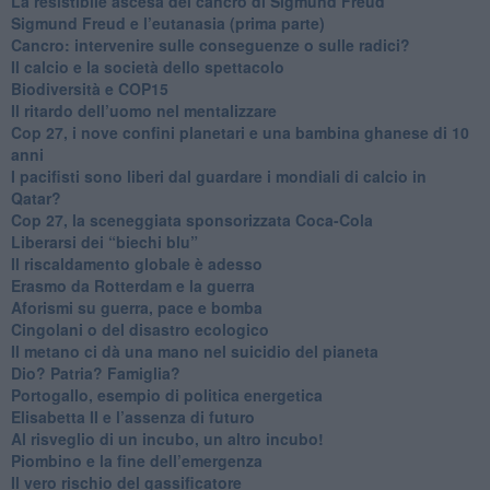
​La resistibile ascesa del cancro di Sigmund Freud
Sigmund Freud e l’eutanasia (prima parte)
Cancro: intervenire sulle conseguenze o sulle radici?
​Il calcio e la società dello spettacolo
Biodiversità e COP15
​Il ritardo dell’uomo nel mentalizzare
​Cop 27, i nove confini planetari e una bambina ghanese di 10
anni
​I pacifisti sono liberi dal guardare i mondiali di calcio in
Qatar?
​Cop 27, la sceneggiata sponsorizzata Coca-Cola
​Liberarsi dei “biechi blu”
Il riscaldamento globale è adesso
​Erasmo da Rotterdam e la guerra
​Aforismi su guerra, pace e bomba
Cingolani o del disastro ecologico
​Il metano ci dà una mano nel suicidio del pianeta
​Dio? Patria? Famiglia?
Portogallo, esempio di politica energetica
​Elisabetta II e l’assenza di futuro
Al risveglio di un incubo, un altro incubo!
​Piombino e la fine dell’emergenza
​Il vero rischio del gassificatore