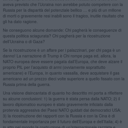
aveva previsto che l’Ucraina non avrebbe potuto competere con la
Russia per la disparità del potenziale bellico … e più di un milione
di morti o gravemente resi inabili sono il tragico, inutile risultato che
gli ha dato ragione.
Ne conseguono alcune domande: Chi pagherà le conseguenze di
questa politica sciagurata? Chi pagherà per la ricostruzione
dell’Ucraina o di Gaza?
Se la ricostruzione è un affare per i palazzinari, per chi paga è un
danno! La narrazione di Trump è Chi rompe paga ed, allora, la
NATO europea deve essere pagata dall’Europa, che deve alzare il
proprio PIL per l’acquisto di armi (ovviamente soprattutto
americane) e l’Europa, in quanto vassalla, deve acquistare il gas
americano ad un prezzo dieci volte superiore a quello fissato con la
Russia prima della guerra.
Una visione disincantata di quanto ho descritto mi porta a riflettere
su alcune conclusioni: 1) la guerra è stata persa dalla NATO; 2) il
lavoro diplomatico europeo è stato gravemente inficiato dalla
protervia aggressiva dei Paesi NATO guidati dai democratici USA;
3) la ricostruzione dei rapporti con la Russia e con la Cina è di
fondamentale importanza per il futuro dell’Europa e dell’Italia; 4) è
in atto nel mondo la costruzione di un’internazionale razzista e