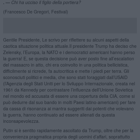
. —
Chi ha ucciso il figlio della portiera?
(Francesco De Gregori, Festival)
Gentile Presidente, Le scrivo per riflettere su alcuni aspetti della
caotica situazione politica attuale.Il presidente Trump ha deciso che
Zelensky, l’Europa, la NATO e i democratici americani hanno perso
la guerra! E, se questa decisione può aver posto fine all’escalation
del massacro in atto, chi era coinvolto in una politica bellicistica,
difficilmente si ricrede, fa autocritica e mette i piedi per terra. Gli
sconosciuti politici e media, che sono stati foraggiati dall’USAID
(l’Agenzia degli Stati Uniti per lo Sviluppo Internazionale, creata nel
1961 da Kennedy per contrastare l’influenza dell’Unione Sovietica
nel mondo ed accusata di essere una copertura della CIA, come si
può dedurre dal suo bando in molti Paesi latino-americani) per fare
da cassa di risonanza ai mantra suggeriti dai potenti che volevano
la guerra, hanno continuato ad essere alienati da questa
inconsapevolezza.
Putin si è sentito rapidamente ascoltato da Trump, oltre che per la
convenienza pragmatica propria degli uomini d’affari, soprattutto