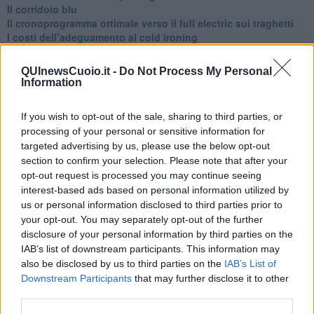
Il corridoio blu
​Il cronoprogramma ottimale verso il full electric sui traghetti
​I costi dell’adeguamento al cold ironing
Alcune domande da esordiente agli esperti che decidono le
sorti dell’Elba
QUInewsCuoio.it -
Do Not Process My Personal
Verso il full electric a gestione pubblica dei traghetti​
Information
​La Scienza dei Cittadini e i Cittadini per l’Aria
Trump e le sue guerre contro i deboli e contro la terra
If you wish to opt-out of the sale, sharing to third parties, or
​Le furbate elettorali della Meloni e la testardaggine
processing of your personal or sensitive information for
dell’opposizione
targeted advertising by us, please use the below opt-out
​Date loro l’Oscar al posto del Nobel per la Pace
section to confirm your selection. Please note that after your
L'umanizzazione dell'economia e della politica
opt-out request is processed you may continue seeing
​Dopo il diluvio dei NO: un patto intergenerazionale
​Un grandioso NO ai falchi teocratici e ai loro vassalli
interest-based ads based on personal information utilized by
La religione è la cocaina dei potenti
us or personal information disclosed to third parties prior to
Donald e Bibi confinati nell’isola di St James?
your opt-out. You may separately opt-out of the further
L’italiano vero e la paura che al referendum vinca il No
disclosure of your personal information by third parties on the
​Complottismo o capitalismo globale?
IAB’s list of downstream participants. This information may
​Ma, contessa, non si vergogna a continuare a guardare San
also be disclosed by us to third parties on the
IAB’s List of
Scemo?
Downstream Participants
that may further disclose it to other
​Io non mi fiderei di chi promuove o consuma i riti collettivi
third parties.
Esportazioni Usa: da democrazia a guerra civile