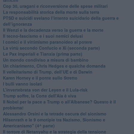
​Cop 30, uragani e riconversione delle spese militari
La responsabilità storica della morte sulla terra
PTSD e suicidi svelano l’intento suicidario della guerra e
dell’ignoranza
Il Wenzi e la decadenza verso la guerra e la morte
​Il tecno-fascismo e i suoi nemici delusi
​I comici e il vittimismo paranoideo al potere
​La virtù secondo Confucio e Xi (seconda parte)
Le Pax imperiali e Tianxia (prima parte)
Un mondo condiviso a misura di bambino
​Un chiarimento, Chris Hedges e qualche domanda
Il velleitarismo di Trump, dell’UE e di Darwin
​Karen Horney e il ponte sullo Stretto
​I bulli vanno isolati
L’invertebrata von der Leyen e il Lula-risk
Trump soffre, la Corte dell'Aia è viva
​Il Nobel per la pace a Trump o all’Albanese? Questo è il
problema!
​Alessandro Orsini e la tetrade oscura del sionismo
​Hilsenrath e le 9 omotipie tra Nazismo, Sionismo e
Americanismo" (4^ parte)
​Il terrore di Netanyahu e la strategia della tensione