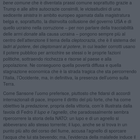
bene comune
che è diventata prassi comune soprattutto grazie a
Trump e alle altre autocrazie consimili, le vicissitudini di una
sedicente
sinistra
in ambito europeo
sgamata
dalla magistratura
belga e, soprattutto, la disinvolta collusione del governo USA e di
quello ucraino nella corruzione – per non parlare della tracciabilità
delle armi
donate
alla causa ucraina – pongono sempre più al
centro dell’attenzione il tema della
cleptocrazia
, che è il sistema dei
ladri al potere
, dei
cleptomani al potere
, in cui leader corrotti usano
il potere pubblico per arricchire se stessi o le proprie fazioni
politiche, sottraendo ricchezza e risorse al paese e alla
popolazione. Ne conseguono quella povertà diffusa e quella
stagnazione economica che è la strada tragica che sta percorrendo
l’Italia, l’Occidente, ma, in definitiva, la presenza dell’uomo sulla
Terra.
Come Sansone l’uomo preferisce, piuttosto che fidarsi di accordi
internazionali di pace, imporre il diritto del più forte, che ha come
obiettivo la
predazione
, propria della vittoria, com’è illustrata dalla
favola di Fedro
Il lupo e l’agnello
, che paradossalmente sembra
ripercorrere la storia della NATO: un lupo e di un agnello si
abbeverano allo stesso torrente; il lupo, anche se si trova in un
punto più alto del corso del fiume, accusa l'agnello di sporcare
l'acqua che lui sta bevendo; ma, l’evidenza della malafede induce il