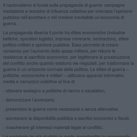
Il nazionalismo si fonda sulla propaganda di guerra: campagne
mediatiche e tecniche di influenza collettiva per orientare l’opinione
pubblica nell’accettare o nel credere inevitabile un’economia di
guerra.
La propaganda diventa il ponte tra élites economiche (industrie
belliche, operatori logistici, imprese minerarie, contractors), élites
politico-militari e opinione pubblica. Essa permette di creare
consenso per l’aumento della spesa militare, per ridurre le
resistenze al sacrificio economico, per legittimare la prosecuzione
del conflitto anche quando esistono vie negoziali, per trasformare la
guerra in un orizzonte
normale
della politica. Le élites di guerra –
politiche, economiche e militari – utilizzano apparati informativi,
media e narrazioni collettive al fine di
- ottenere sostegno a politiche di riarmo o escalation,
- demonizzare l’avversario,
- presentare la guerra come
necessaria
o
senza alternative
,
- accrescere la disponibilità pubblica a sacrifici economici o fiscali,
- mascherare gli interessi materiali legati al conflitto.
La sociologia ha già studiato in modo approfondito la propaganda