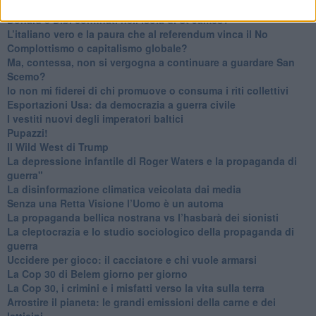
La religione è la cocaina dei potenti
Donald e Bibi confinati nell’isola di St James?
L’italiano vero e la paura che al referendum vinca il No
​Complottismo o capitalismo globale?
​Ma, contessa, non si vergogna a continuare a guardare San
Scemo?
​Io non mi fiderei di chi promuove o consuma i riti collettivi
Esportazioni Usa: da democrazia a guerra civile
​I vestiti nuovi degli imperatori baltici
​Pupazzi!
​Il Wild West di Trump
​La depressione infantile di Roger Waters e la propaganda di
guerra"
​La disinformazione climatica veicolata dai media
Senza una Retta Visione l’Uomo è un automa
​La propaganda bellica nostrana vs l’hasbarà dei sionisti
​La cleptocrazia e lo studio sociologico della propaganda di
guerra
​Uccidere per gioco: il cacciatore e chi vuole armarsi
​La Cop 30 di Belem giorno per giorno
La Cop 30, i crimini e i misfatti verso la vita sulla terra
Arrostire il pianeta: le grandi emissioni della carne e dei
latticini