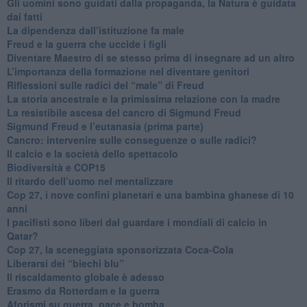
​Gli uomini sono guidati dalla propaganda, la Natura è guidata
dai fatti
La dipendenza dall’istituzione fa male
​Freud e la guerra che uccide i figli
​Diventare Maestro di se stesso prima di insegnare ad un altro
L’importanza della formazione nel diventare genitori
Riflessioni sulle radici del “male” di Freud
​La storia ancestrale e la primissima relazione con la madre
​La resistibile ascesa del cancro di Sigmund Freud
Sigmund Freud e l’eutanasia (prima parte)
Cancro: intervenire sulle conseguenze o sulle radici?
​Il calcio e la società dello spettacolo
Biodiversità e COP15
​Il ritardo dell’uomo nel mentalizzare
​Cop 27, i nove confini planetari e una bambina ghanese di 10
anni
​I pacifisti sono liberi dal guardare i mondiali di calcio in
Qatar?
​Cop 27, la sceneggiata sponsorizzata Coca-Cola
​Liberarsi dei “biechi blu”
Il riscaldamento globale è adesso
​Erasmo da Rotterdam e la guerra
​Aforismi su guerra, pace e bomba