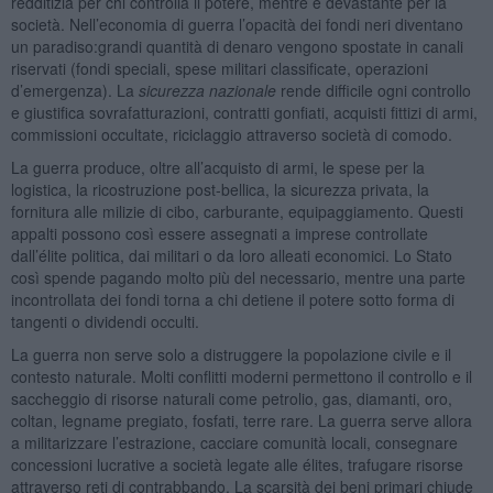
redditizia per chi controlla il potere, mentre è devastante per la
società. Nell’economia di guerra l’opacità dei fondi neri diventano
un paradiso:grandi quantità di denaro vengono spostate in canali
riservati (fondi speciali, spese militari classificate, operazioni
d’emergenza). La
sicurezza nazionale
rende difficile ogni controllo
e giustifica sovrafatturazioni, contratti gonfiati, acquisti fittizi di armi,
commissioni occultate, riciclaggio attraverso società di comodo.
La guerra produce, oltre all’acquisto di armi, le spese per la
logistica, la ricostruzione post-bellica, la sicurezza privata, la
fornitura alle milizie di cibo, carburante, equipaggiamento. Questi
appalti possono così essere assegnati a imprese controllate
dall’élite politica, dai militari o da loro alleati economici. Lo Stato
così spende pagando molto più del necessario, mentre una parte
incontrollata dei fondi torna a chi detiene il potere sotto forma di
tangenti o dividendi occulti.
La guerra non serve solo a distruggere la popolazione civile e il
contesto naturale. Molti conflitti moderni permettono il controllo e il
saccheggio di risorse naturali come petrolio, gas, diamanti, oro,
coltan, legname pregiato, fosfati, terre rare. La guerra serve allora
a militarizzare l’estrazione, cacciare comunità locali, consegnare
concessioni lucrative a società legate alle élites, trafugare risorse
attraverso reti di contrabbando. La scarsità dei beni primari chiude