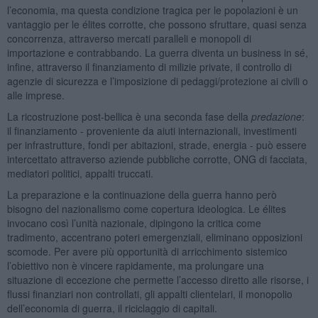
l’economia, ma questa condizione tragica per le popolazioni è un
vantaggio per le élites corrotte, che possono sfruttare, quasi senza
concorrenza, attraverso mercati paralleli e monopoli di
importazione e contrabbando. La guerra diventa un business in sé,
infine, attraverso il finanziamento di milizie private, il controllo di
agenzie di sicurezza e l’imposizione di pedaggi/protezione ai civili o
alle imprese.
La ricostruzione post-bellica è una seconda fase della
predazione
:
il finanziamento - proveniente da aiuti internazionali, investimenti
per infrastrutture, fondi per abitazioni, strade, energia - può essere
intercettato attraverso aziende pubbliche corrotte, ONG di facciata,
mediatori politici, appalti truccati.
La preparazione e la continuazione della guerra hanno però
bisogno del nazionalismo come copertura ideologica. Le élites
invocano così l’unità nazionale, dipingono la critica come
tradimento, accentrano poteri emergenziali, eliminano opposizioni
scomode. Per avere più opportunità di arricchimento sistemico
l’obiettivo non è vincere rapidamente, ma prolungare una
situazione di eccezione che permette l’accesso diretto alle risorse, i
flussi finanziari non controllati, gli appalti clientelari, il monopolio
dell’economia di guerra, il riciclaggio di capitali.