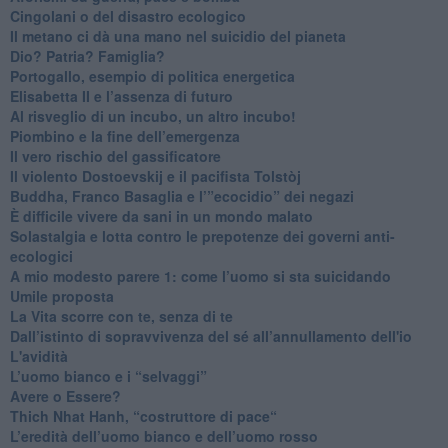
Cingolani o del disastro ecologico
​Il metano ci dà una mano nel suicidio del pianeta
​Dio? Patria? Famiglia?
Portogallo, esempio di politica energetica
​Elisabetta II e l’assenza di futuro
Al risveglio di un incubo, un altro incubo!
​Piombino e la fine dell’emergenza
​Il vero rischio del gassificatore
​Il violento Dostoevskij e il pacifista Tolstòj
​Buddha, Franco Basaglia e l’”ecocidio” dei negazi
​È difficile vivere da sani in un mondo malato
Solastalgia e lotta contro le prepotenze dei governi anti-
ecologici
​A mio modesto parere 1: come l’uomo si sta suicidando
​Umile proposta
​La Vita scorre con te, senza di te
​Dall’istinto di sopravvivenza del sé all’annullamento dell'io
L'avidità
​L’uomo bianco e i “selvaggi”
​Avere o Essere?
​Thich Nhat Hanh, “costruttore di pace“
​L’eredità dell’uomo bianco e dell’uomo rosso