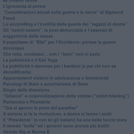
L’ignoranza al potere
​“Considerazioni attuali sulla guerra e la morte" di Sigmund
Freud
​Lo storytelling e l’inutilità della guerra dei “ragazzi di destra”
​Gli “eventi esterni”, la post-democrazia e l’assenza di
soggettività delle masse
​Il populismo di “Bibi” per l’Occidente: portare la guerra
dovunque
​Che roba, contessa!... con i “fasci” non ci parlo
La pubblicità e il Kali Yuga
​La pubblicità è dannosa per i bambini (e per chi non sa
decodificarla)
​Appuntamenti violenti in adolescenza e femminicidi
​Psicologi di Stato e autoritarismo di Stato
Elogio della diserzione
“Odiatori” e colpevolizzazione della vittima (“victim blaming”)
​Patriarcato e Piromania
"Ora si aprono le porte del paradiso"
​A sinistra si fa la rivoluzione, a destra si fanno i soldi
​Il “Presidente” (e con lei gli italiani) ha una bella faccia tosta
​Il mondo “bolle” ed i governi sono ancora più bolliti
​Gentile Sig.ra Marina B