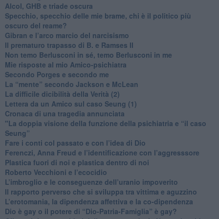
​Alcol, GHB e triade oscura
​Specchio, specchio delle mie brame, chi è il politico più
oscuro del reame?
​Gibran e l’arco marcio del narcisismo
​Il prematuro trapasso di B. e Ramses II
​Non temo Berlusconi in sé, temo Berlusconi in me
​Mie risposte al mio Amico-psichiatra
​Secondo Porges e secondo me
​La “mente” secondo Jackson e McLean
La difficile dicibilità della Verità (2)
​Lettera da un Amico sul caso Seung (1)
​Cronaca di una tragedia annunciata
"​La doppia visione della funzione della psichiatria e “il caso
Seung”
​Fare i conti col passato e con l’idea di Dio
​Ferenczi, Anna Freud e l’identificazione con l’aggresssore
Plastica fuori di noi e plastica dentro di noi
​Roberto Vecchioni e l’ecocidio
​L’imbroglio e le conseguenze dell’uranio impoverito
​Il rapporto perverso che si sviluppa tra vittima e aguzzino
L’erotomania, la dipendenza affettiva e la co-dipendenza
​Dio è gay o il potere di “Dio-Patria-Famiglia” è gay?