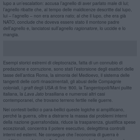
lupo a un’escalation: accusa l’agnello di aver parlato male di lui;
l’agnello ribatte che, al tempo delle maldicenze descritte dal lupo,
lui – l’agnello – non era ancora nato; al che il lupo, che era già
NATO, conclude che doveva essere stato il montone padre
dell’agnello e, lanciatosi sull’agnello
ragionatore
, lo uccide e lo
mangia.
Esempi storici estremi di cleptocrazia, fatta di un connubio di
predazione e corruzione, sono stati l’estorsione degli esattori delle
tasse dell’antica Roma, la simonia del Medioevo, il sistema delle
tangenti delle corti rinascimentali, gli abusi delle Compagnie
coloniali, i
graft
degli USA di fine ‘800, la Tangentopoli/Mani pulite
italiana, la
Lava Jato
brasiliana e numerosi altri casi
contemporanei, che trovano terreno fertile nelle guerre.
Nei contesti bellici o para-bellici queste logiche si amplificano,
perché la guerra, oltre a distrarre la massa dai problemi interni
della nazione guerrafondaia, riduce la trasparenza, giustifica spese
eccezionali, concentra il potere esecutivo, delegittima controlli
interni ed esterni. Ne consegue che l’economia di guerra è