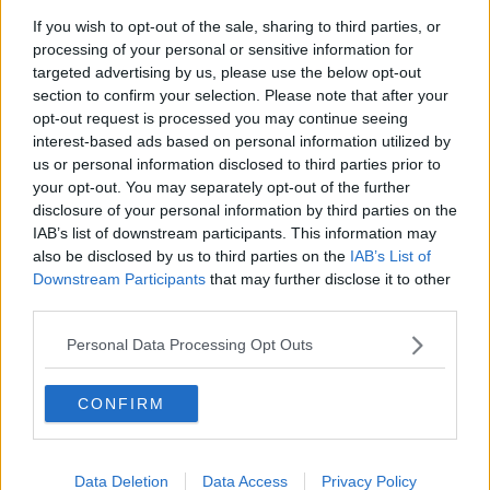
​Il ripristino della natura secondo la legge e l’impegno dei
If you wish to opt-out of the sale, sharing to third parties, or
Cittadini
processing of your personal or sensitive information for
Il nesso tra cambiamenti climatici e salute umana
targeted advertising by us, please use the below opt-out
Tutti morimmo a stento (3)
section to confirm your selection. Please note that after your
Tutti morimmo a stento (2)
opt-out request is processed you may continue seeing
​Tutti morimmo a stento (1)
interest-based ads based on personal information utilized by
IL CORRIDOIO BLU il resoconto del convegno
us or personal information disclosed to third parties prior to
Un manuale essenziale per seguire il CORRIDOIO BLU
your opt-out. You may separately opt-out of the further
Il corridoio blu
disclosure of your personal information by third parties on the
​Il cronoprogramma ottimale verso il full electric sui traghetti
IAB’s list of downstream participants. This information may
​I costi dell’adeguamento al cold ironing
also be disclosed by us to third parties on the
IAB’s List of
Alcune domande da esordiente agli esperti che decidono le
sorti dell’Elba
Downstream Participants
that may further disclose it to other
Verso il full electric a gestione pubblica dei traghetti​
third parties.
​La Scienza dei Cittadini e i Cittadini per l’Aria
Trump e le sue guerre contro i deboli e contro la terra
Personal Data Processing Opt Outs
​Le furbate elettorali della Meloni e la testardaggine
dell’opposizione
CONFIRM
​Date loro l’Oscar al posto del Nobel per la Pace
L'umanizzazione dell'economia e della politica
​Dopo il diluvio dei NO: un patto intergenerazionale
​Un grandioso NO ai falchi teocratici e ai loro vassalli
Data Deletion
Data Access
Privacy Policy