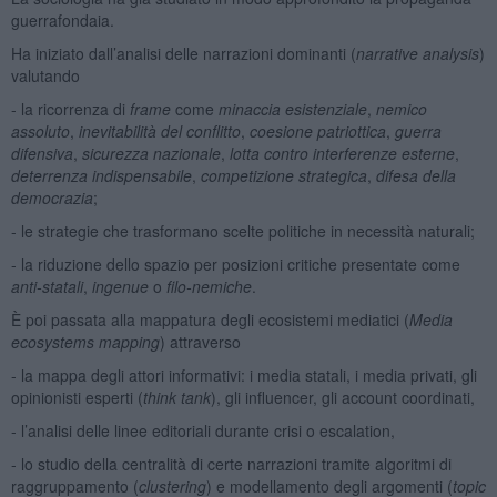
guerrafondaia.
Ha iniziato dall’analisi delle narrazioni dominanti (
narrative analysis
)
valutando
- la ricorrenza di
frame
come
minaccia esistenziale
,
nemico
assoluto
,
inevitabilità del conflitto
,
coesione patriottica
,
guerra
difensiva
,
sicurezza nazionale
,
lotta contro interferenze esterne
,
deterrenza indispensabile
,
competizione strategica
,
difesa della
democrazia
;
- le strategie che trasformano scelte politiche in necessità naturali;
- la riduzione dello spazio per posizioni critiche presentate come
anti-statali
,
ingenue
o
filo-nemiche
.
È poi passata alla mappatura degli ecosistemi mediatici (
Media
ecosystems mapping
) attraverso
- la mappa degli attori informativi: i media statali, i media privati, gli
opinionisti esperti (
think tank
), gli influencer, gli account coordinati,
- l’analisi delle linee editoriali durante crisi o escalation,
- lo studio della centralità di certe narrazioni tramite algoritmi di
raggruppamento (
clustering
) e modellamento degli argomenti (
topic