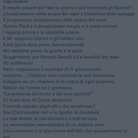
improbabile
È meglio pagare per fare la guerra o per inventare gli Spinrel?
​L’innalzamento delle acque del mare e l’erosione delle spiagge
​Il progressivo innalzamento delle acque del mare
​Gunter Pauli e il desalinizzare meglio e a costo minore
I tipping points e la stupidità umana
​Il 58° rapporto Censis e gli italiani veri
​Il bel gioco dura poco, marcondirondà
Noi abbiamo perso la guerra e la pace
Suggerimenti per Hannah Arendt e La banalità del male
​Gli indifferenti
Parte zoppicando il nucleare di IV generazione
​Indagine … l’italiano vero confessa la sua innocenza
Indagine su un cittadino al di sopra di ogni sospetto
Notizie tra l'orrore ed il grottesco
"La protervia dei ricchi e dei loro servitori"
S’i fossi foco di Cecco Angiolieri
​Il mondo salvato dagli elfi e dai mutaforma?
Gru (Cattivissimo me) e lo Spirito di Goebbels
​La mal-destra, la mal-sinistra e il mal-tecnico
​La venerazione masochistica di un italiano vero
​L’eco-nazismo e le idee-forma dell’800 che sopravvivono in
noi