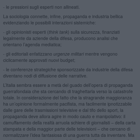
- le pressioni sugli esperti non allineati.
La sociologia connette, infine, propaganda e industria bellica
evidenziando le possibili interazioni sistemiche:
- gli opinionisti esperti (
think tank
) sulla sicurezza, finanziati
legalmente da aziende della difesa, producono analisi che
orientano l’agenda mediatica;
- gli editoriali enfatizzano
urgenze militari
mentre vengono
ciclicamente approvati nuovi budget;
- le conferenze strategiche sponsorizzate da industrie della difesa
diventano nodi di diffusione delle narrative.
L’Italia sembra essere a metà del guado dell’opera di propaganda
guerrafondaia che sta cercando di traghettarla verso la catastrofe
totale. In considerazione del fatto che la stragrande maggioranza
ha un’opinione formalmente pacifista, ma facilmente ipnotizzabile
dalle gare delle trasmissioni televisive e dal tifo dello sport, la
propaganda deve allora agire in modo cauto e manipolativo: il
camuffamento della realtà arruola schiere di giornalisti – della carta
stampata e della maggior parte delle televisioni – che cercano di
normalizzare
l’idea fantasiosa di una guerra tutta da inventare. Ma