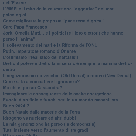
dell’Essere
​L’MMPI e il mito della valutazione “oggettiva” dei test
psicologici
Come migliorare la proposta “pace terra dignità”
Caro Papa Francesco
​Jorit, Ornella Muti… e i politici (e i loro elettori) che hanno
perso l’”anima”
​Il sollevamento dei mari e la Riforma dell’ONU
Putin, imperatore romano d’Oriente
​L’ottimismo irrealistico dei narcisisti
​Dietro il potere e dietro la miseria c’è sempre la mamma dietro-
dietro
Il negazionismo da vecchio (Old Denial) a nuovo (New Denial)
Come si fa a combattere l'ignoranza?
Ma chi è questo Cassandra?
Immaginare le conseguenze delle scelte energetiche
​Fuochi d’artificio e fuochi veri in un mondo maschilista
Buon 2024 ?
​Buon Natale dalle macerie della Terra
​Idrogeno vs nucleare ed altri dubbi
​La mia generazione ha perso (la democrazia)
​Tutti insieme verso l’aumento di tre gradi
Mi chiamo Giulia