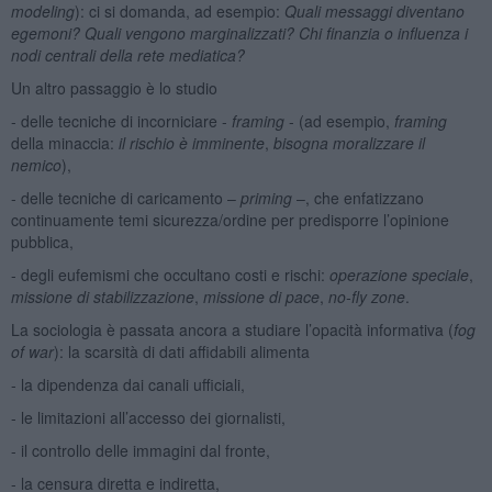
modeling
): ci si domanda, ad esempio:
Quali messaggi diventano
egemoni? Quali vengono marginalizzati? Chi finanzia o influenza i
nodi centrali della rete mediatica?
Un altro passaggio è lo studio
- delle tecniche di incorniciare -
framing
- (ad esempio,
framing
della minaccia:
il rischio è imminente
,
bisogna moralizzare il
nemico
),
- delle tecniche di caricamento –
priming
–, che enfatizzano
continuamente temi sicurezza/ordine per predisporre l’opinione
pubblica,
- degli eufemismi che occultano costi e rischi:
operazione speciale
,
missione di stabilizzazione
,
missione di pace
,
no-fly zone
.
La sociologia è passata ancora a studiare l’opacità informativa (
fog
of war
): la scarsità di dati affidabili alimenta
- la dipendenza dai canali ufficiali,
- le limitazioni all’accesso dei giornalisti,
- il controllo delle immagini dal fronte,
- la censura diretta e indiretta,