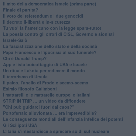
Il mito della democratica Israele (prima parte)
​Finale di partita?
​Il voto del referendum e i due genocidi
Il decreto il-libertà e in-sicurezza
Tu vuo’ fa l’americano con la legge spara-tutto!
La poesia contro gli orrori di CISL, Governo e sionisti
Israele-Salò
​La fascistizzazione dello stato e della società
Papa Francesco e l’ipocrisia al suo funerale?
​Chi è Donald Trump?
App e lista boicottaggio di USA e Israele
​Un rituale Lakota per redimere il mondo
Il terrorismo di Ursula
​Il palco, l’anello di Frodo e scemo-scemo
Esimio filosofo Galimberti
​I mattarelli e le mattarelle europei e italiani
​STRIP IN TRIP … un video da diffondere
"Chi può guidarci fuori dal caos?"
​Portoferraio alluvionata … era imprevedibile?
Le conseguenze mondiali dell’infanzia infelice dei potenti
​Gli Scilipoti USA
L’Italia s’intestardisce a sprecare soldi sul nucleare