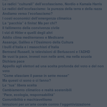
​Le radici “culturali” dell’ecofascismo, Nordio e Kamala Harris
Le radici dell’ecofascismo: la purezza della terra e della razza
Andiamo verso l’ecofascismo?
I costi economici dell’emergenza climatica
​La “pacchia” è finita! Ma per chi?
​Il fallimento della convivenza civile
​I vizi di Hitler e quelli degli altri
Addio clima mediterraneo e Medicane
​Assange, Galileo e l’Ossimoro della Cultura
​I bulli d’Italia e i masochisti d’Italia
​Bertrand Russell, le televisioni di Berlusconi e l’ADHD
​Se vuoi la pace, investi non nelle armi, ma nella scuola
​Dichiara pace
​Appello agli elettori ad una scelta profonda del voto e del non
voto
"Come sfasciare il paese in sette mosse"
​Ma questi ci sono o ci fanno?
​Le “tua” libera scelta
Cambiamento climatico e realtà sostenibili
“Pace, ecologia, responsabilità”
​Corruttibilità e machiavellismo
Istruzioni per un’arte corale contro l’oggettivizzazione