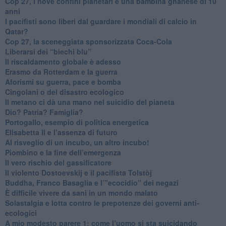
​Cop 27, i nove confini planetari e una bambina ghanese di 10
anni
​I pacifisti sono liberi dal guardare i mondiali di calcio in
Qatar?
​Cop 27, la sceneggiata sponsorizzata Coca-Cola
​Liberarsi dei “biechi blu”
Il riscaldamento globale è adesso
​Erasmo da Rotterdam e la guerra
​Aforismi su guerra, pace e bomba
Cingolani o del disastro ecologico
​Il metano ci dà una mano nel suicidio del pianeta
​Dio? Patria? Famiglia?
Portogallo, esempio di politica energetica
​Elisabetta II e l’assenza di futuro
Al risveglio di un incubo, un altro incubo!
​Piombino e la fine dell’emergenza
​Il vero rischio del gassificatore
​Il violento Dostoevskij e il pacifista Tolstòj
​Buddha, Franco Basaglia e l’”ecocidio” dei negazi
​È difficile vivere da sani in un mondo malato
Solastalgia e lotta contro le prepotenze dei governi anti-
ecologici
​A mio modesto parere 1: come l’uomo si sta suicidando