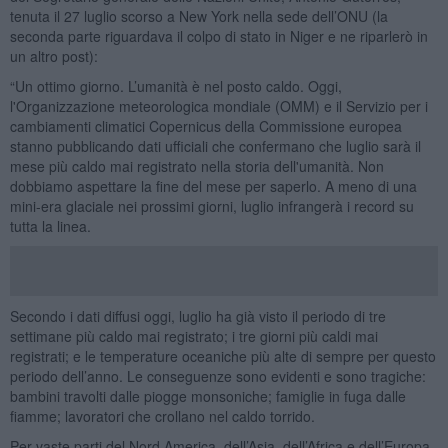
tenuta il 27 luglio scorso a New York nella sede dell’ONU (la
seconda parte riguardava il colpo di stato in Niger e ne riparlerò in
un altro post):
“Un ottimo giorno. L’umanità è nel posto caldo. Oggi,
l'Organizzazione meteorologica mondiale (OMM) e il Servizio per i
cambiamenti climatici Copernicus della Commissione europea
stanno pubblicando dati ufficiali che confermano che luglio sarà il
mese più caldo mai registrato nella storia dell'umanità. Non
dobbiamo aspettare la fine del mese per saperlo. A meno di una
mini-era glaciale nei prossimi giorni, luglio infrangerà i record su
tutta la linea.
Secondo i dati diffusi oggi, luglio ha già visto il periodo di tre
settimane più caldo mai registrato; i tre giorni più caldi mai
registrati; e le temperature oceaniche più alte di sempre per questo
periodo dell’anno. Le conseguenze sono evidenti e sono tragiche:
bambini travolti dalle piogge monsoniche; famiglie in fuga dalle
fiamme; lavoratori che crollano nel caldo torrido.
Per vaste parti del Nord America, dell’Asia, dell’Africa e dell’Europa,