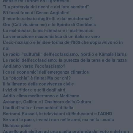
Notizie tra l'orrore ed il grottesco
"La protervia dei ricchi e dei loro servitori"
S’i fossi foco di Cecco Angiolieri
​Il mondo salvato dagli elfi e dai mutaforma?
Gru (Cattivissimo me) e lo Spirito di Goebbels
​La mal-destra, la mal-sinistra e il mal-tecnico
​La venerazione masochistica di un italiano vero
​L’eco-nazismo e le idee-forma dell’800 che sopravvivono in
noi
​Le radici “culturali” dell’ecofascismo, Nordio e Kamala Harris
Le radici dell’ecofascismo: la purezza della terra e della razza
Andiamo verso l’ecofascismo?
I costi economici dell’emergenza climatica
​La “pacchia” è finita! Ma per chi?
​Il fallimento della convivenza civile
​I vizi di Hitler e quelli degli altri
Addio clima mediterraneo e Medicane
​Assange, Galileo e l’Ossimoro della Cultura
​I bulli d’Italia e i masochisti d’Italia
​Bertrand Russell, le televisioni di Berlusconi e l’ADHD
​Se vuoi la pace, investi non nelle armi, ma nella scuola
​Dichiara pace
​Appello agli elettori ad una scelta profonda del voto e del non