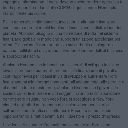
impegni di rifornimento. I paesi devono anche rendere operativo il
fondo per perdite e danni alla COP28 di quest’anno. Niente più
ritardi; niente più scuse.
Più in generale, molte banche, investitori e altri attori finanziari
continuano a premiare chi inquina e incentivano la distruzione del
pianeta. Abbiamo bisogno di una correzione di rotta nel sistema
finanziario globale in modo che supporti un’azione accelerata per il
clima. Ciò include fissare un prezzo sul carbonio e spingere le
banche multilaterali di sviluppo a rivedere i loro modelli di business
e approcci al rischio.
Abbiamo bisogno che le banche multilaterali di sviluppo facciano
leva sui loro fondi per mobilitare molti più finanziamenti privati a
costi ragionevoli per i paesi in via di sviluppo e aumentare i loro
finanziamenti alle energie rinnovabili, all’adattamento, alle perdite e
ai danni. In tutte queste aree, abbiamo bisogno che i governi, la
società civile, le imprese e altri soggetti lavorino in collaborazione
per ottenere risultati. Non vedo l’ora di accogliere a New York i
pionieri e gli attori dell’agenda di accelerazione per il vertice
sull’ambizione climatica di settembre. E sentire come i leader
risponderanno ai fatti davanti a noi. Questo è il prezzo d'ingresso.
L’evidenza è ovunque: l'umanità ha scatenato la distruzione.