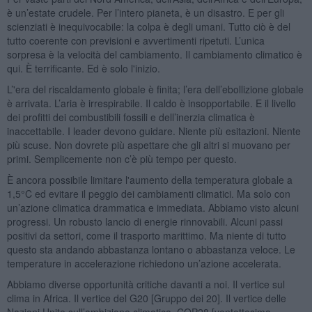
è un’estate crudele. Per l’intero pianeta, è un disastro. E per gli
scienziati è inequivocabile: la colpa è degli umani. Tutto ciò è del
tutto coerente con previsioni e avvertimenti ripetuti. L’unica
sorpresa è la velocità del cambiamento. Il cambiamento climatico è
qui. È terrificante. Ed è solo l'inizio.
L’'era del riscaldamento globale è finita; l’era dell’ebollizione globale
è arrivata. L’aria è irrespirabile. Il caldo è insopportabile. E il livello
dei profitti dei combustibili fossili e dell’inerzia climatica è
inaccettabile. I leader devono guidare. Niente più esitazioni. Niente
più scuse. Non dovrete più aspettare che gli altri si muovano per
primi. Semplicemente non c’è più tempo per questo.
È ancora possibile limitare l'aumento della temperatura globale a
1,5°C ed evitare il peggio dei cambiamenti climatici. Ma solo con
un’azione climatica drammatica e immediata. Abbiamo visto alcuni
progressi. Un robusto lancio di energie rinnovabili. Alcuni passi
positivi da settori, come il trasporto marittimo. Ma niente di tutto
questo sta andando abbastanza lontano o abbastanza veloce. Le
temperature in accelerazione richiedono un’azione accelerata.
Abbiamo diverse opportunità critiche davanti a noi. Il vertice sul
clima in Africa. Il vertice del G20 [Gruppo dei 20]. Il vertice delle
Nazioni Unite sull’ambizione climatica. COP28 [ventottesima