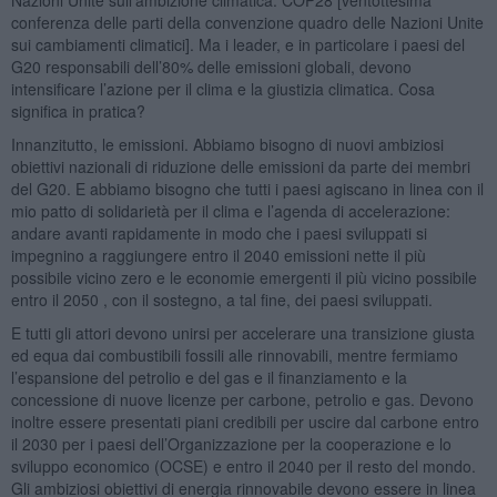
conferenza delle parti della convenzione quadro delle Nazioni Unite
sui cambiamenti climatici]. Ma i leader, e in particolare i paesi del
G20 responsabili dell’80% delle emissioni globali, devono
intensificare l’azione per il clima e la giustizia climatica. Cosa
significa in pratica?
Innanzitutto, le emissioni. Abbiamo bisogno di nuovi ambiziosi
obiettivi nazionali di riduzione delle emissioni da parte dei membri
del G20. E abbiamo bisogno che tutti i paesi agiscano in linea con il
mio patto di solidarietà per il clima e l’agenda di accelerazione:
andare avanti rapidamente in modo che i paesi sviluppati si
impegnino a raggiungere entro il 2040 emissioni nette il più
possibile vicino zero e le economie emergenti il più vicino possibile
entro il 2050 , con il sostegno, a tal fine, dei paesi sviluppati.
E tutti gli attori devono unirsi per accelerare una transizione giusta
ed equa dai combustibili fossili alle rinnovabili, mentre fermiamo
l’espansione del petrolio e del gas e il finanziamento e la
concessione di nuove licenze per carbone, petrolio e gas. Devono
inoltre essere presentati piani credibili per uscire dal carbone entro
il 2030 per i paesi dell’Organizzazione per la cooperazione e lo
sviluppo economico (OCSE) e entro il 2040 per il resto del mondo.
Gli ambiziosi obiettivi di energia rinnovabile devono essere in linea