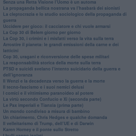
Senza una Retta Visione l’Uomo è un automa
​La propaganda bellica nostrana vs l’hasbarà dei sionisti
​La cleptocrazia e lo studio sociologico della propaganda di
guerra
​Uccidere per gioco: il cacciatore e chi vuole armarsi
​La Cop 30 di Belem giorno per giorno
La Cop 30, i crimini e i misfatti verso la vita sulla terra
Arrostire il pianeta: le grandi emissioni della carne e dei
latticini
​Cop 30, uragani e riconversione delle spese militari
La responsabilità storica della morte sulla terra
PTSD e suicidi svelano l’intento suicidario della guerra e
dell’ignoranza
Il Wenzi e la decadenza verso la guerra e la morte
​Il tecno-fascismo e i suoi nemici delusi
​I comici e il vittimismo paranoideo al potere
​La virtù secondo Confucio e Xi (seconda parte)
Le Pax imperiali e Tianxia (prima parte)
Un mondo condiviso a misura di bambino
​Un chiarimento, Chris Hedges e qualche domanda
Il velleitarismo di Trump, dell’UE e di Darwin
​Karen Horney e il ponte sullo Stretto
​I bulli vanno isolati