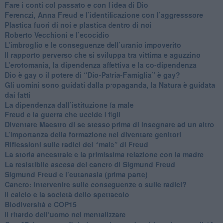
​Fare i conti col passato e con l’idea di Dio
​Ferenczi, Anna Freud e l’identificazione con l’aggresssore
Plastica fuori di noi e plastica dentro di noi
​Roberto Vecchioni e l’ecocidio
​L’imbroglio e le conseguenze dell’uranio impoverito
​Il rapporto perverso che si sviluppa tra vittima e aguzzino
L’erotomania, la dipendenza affettiva e la co-dipendenza
​Dio è gay o il potere di “Dio-Patria-Famiglia” è gay?
​Gli uomini sono guidati dalla propaganda, la Natura è guidata
dai fatti
La dipendenza dall’istituzione fa male
​Freud e la guerra che uccide i figli
​Diventare Maestro di se stesso prima di insegnare ad un altro
L’importanza della formazione nel diventare genitori
Riflessioni sulle radici del “male” di Freud
​La storia ancestrale e la primissima relazione con la madre
​La resistibile ascesa del cancro di Sigmund Freud
Sigmund Freud e l’eutanasia (prima parte)
Cancro: intervenire sulle conseguenze o sulle radici?
​Il calcio e la società dello spettacolo
Biodiversità e COP15
​Il ritardo dell’uomo nel mentalizzare