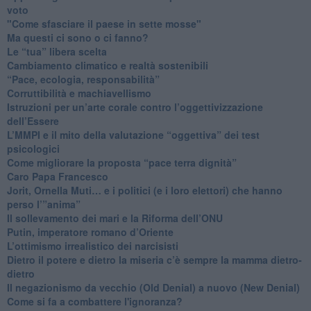
voto
"Come sfasciare il paese in sette mosse"
​Ma questi ci sono o ci fanno?
​Le “tua” libera scelta
Cambiamento climatico e realtà sostenibili
“Pace, ecologia, responsabilità”
​Corruttibilità e machiavellismo
Istruzioni per un’arte corale contro l’oggettivizzazione
dell’Essere
​L’MMPI e il mito della valutazione “oggettiva” dei test
psicologici
Come migliorare la proposta “pace terra dignità”
Caro Papa Francesco
​Jorit, Ornella Muti… e i politici (e i loro elettori) che hanno
perso l’”anima”
​Il sollevamento dei mari e la Riforma dell’ONU
Putin, imperatore romano d’Oriente
​L’ottimismo irrealistico dei narcisisti
​Dietro il potere e dietro la miseria c’è sempre la mamma dietro-
dietro
Il negazionismo da vecchio (Old Denial) a nuovo (New Denial)
Come si fa a combattere l'ignoranza?