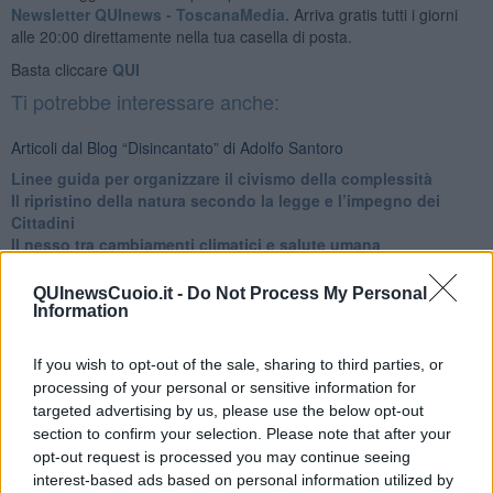
Newsletter QUInews - ToscanaMedia.
Arriva gratis tutti i giorni
alle 20:00 direttamente nella tua casella di posta.
Basta cliccare
QUI
Ti potrebbe interessare anche:
Articoli dal Blog “Disincantato” di Adolfo Santoro
​Linee guida per organizzare il civismo della complessità
​Il ripristino della natura secondo la legge e l’impegno dei
Cittadini
Il nesso tra cambiamenti climatici e salute umana
Tutti morimmo a stento (3)
Tutti morimmo a stento (2)
QUInewsCuoio.it -
Do Not Process My Personal
​Tutti morimmo a stento (1)
Information
IL CORRIDOIO BLU il resoconto del convegno
Un manuale essenziale per seguire il CORRIDOIO BLU
If you wish to opt-out of the sale, sharing to third parties, or
Il corridoio blu
processing of your personal or sensitive information for
​Il cronoprogramma ottimale verso il full electric sui traghetti
targeted advertising by us, please use the below opt-out
​I costi dell’adeguamento al cold ironing
section to confirm your selection. Please note that after your
Alcune domande da esordiente agli esperti che decidono le
opt-out request is processed you may continue seeing
sorti dell’Elba
interest-based ads based on personal information utilized by
Verso il full electric a gestione pubblica dei traghetti​