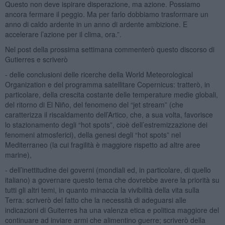
Questo non deve ispirare disperazione, ma azione. Possiamo
ancora fermare il peggio. Ma per farlo dobbiamo trasformare un
anno di caldo ardente in un anno di ardente ambizione. E
accelerare l’azione per il clima, ora.”.
Nel post della prossima settimana commenterò questo discorso di
Gutierres e scriverò
- delle conclusioni delle ricerche della World Meteorological
Organization e del programma satellitare Copernicus: tratterò, in
particolare, della crescita costante delle temperature medie globali,
del ritorno di El Niño, del fenomeno del “jet stream” (che
caratterizza il riscaldamento dell’Artico, che, a sua volta, favorisce
lo stazionamento degli “hot spots”, cioè dell’estremizzazione dei
fenomeni atmosferici), della genesi degli “hot spots” nel
Mediterraneo (la cui fragilità è maggiore rispetto ad altre aree
marine),
- dell’inettitudine dei governi (mondiali ed, in particolare, di quello
italiano) a governare questo tema che dovrebbe avere la priorità su
tutti gli altri temi, in quanto minaccia la vivibilità della vita sulla
Terra: scriverò del fatto che la necessità di adeguarsi alle
indicazioni di Guiterres ha una valenza etica e politica maggiore del
continuare ad inviare armi che alimentino guerre; scriverò della