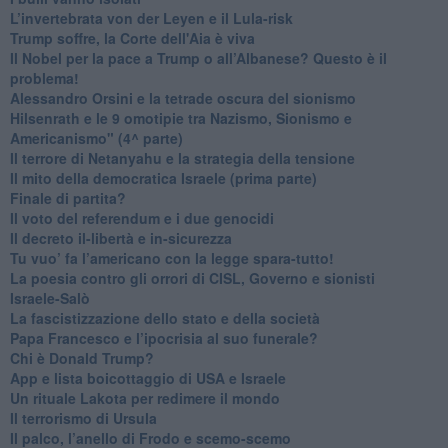
L’invertebrata von der Leyen e il Lula-risk
Trump soffre, la Corte dell'Aia è viva
​Il Nobel per la pace a Trump o all’Albanese? Questo è il
problema!
​Alessandro Orsini e la tetrade oscura del sionismo
​Hilsenrath e le 9 omotipie tra Nazismo, Sionismo e
Americanismo" (4^ parte)
​Il terrore di Netanyahu e la strategia della tensione
Il mito della democratica Israele (prima parte)
​Finale di partita?
​Il voto del referendum e i due genocidi
Il decreto il-libertà e in-sicurezza
Tu vuo’ fa l’americano con la legge spara-tutto!
La poesia contro gli orrori di CISL, Governo e sionisti
Israele-Salò
​La fascistizzazione dello stato e della società
Papa Francesco e l’ipocrisia al suo funerale?
​Chi è Donald Trump?
App e lista boicottaggio di USA e Israele
​Un rituale Lakota per redimere il mondo
Il terrorismo di Ursula
​Il palco, l’anello di Frodo e scemo-scemo