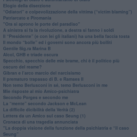
Elogio della diserzione
“Odiatori” e colpevolizzazione della vittima (“victim blaming”)
​Patriarcato e Piromania
"Ora si aprono le porte del paradiso"
​A sinistra si fa la rivoluzione, a destra si fanno i soldi
​Il “Presidente” (e con lei gli italiani) ha una bella faccia tosta
​Il mondo “bolle” ed i governi sono ancora più bolliti
​Gentile Sig.ra Marina B
​Alcol, GHB e triade oscura
​Specchio, specchio delle mie brame, chi è il politico più
oscuro del reame?
​Gibran e l’arco marcio del narcisismo
​Il prematuro trapasso di B. e Ramses II
​Non temo Berlusconi in sé, temo Berlusconi in me
​Mie risposte al mio Amico-psichiatra
​Secondo Porges e secondo me
​La “mente” secondo Jackson e McLean
La difficile dicibilità della Verità (2)
​Lettera da un Amico sul caso Seung (1)
​Cronaca di una tragedia annunciata
"​La doppia visione della funzione della psichiatria e “il caso
Seung”