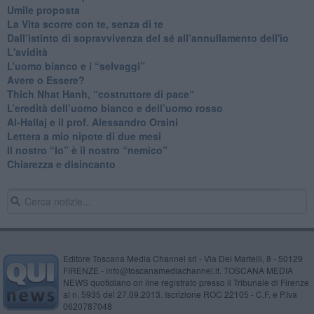
​Umile proposta
​La Vita scorre con te, senza di te
​Dall’istinto di sopravvivenza del sé all’annullamento dell'io
L'avidità
​L’uomo bianco e i “selvaggi”
​Avere o Essere?
​Thich Nhat Hanh, “costruttore di pace“
​L’eredità dell’uomo bianco e dell’uomo rosso
Al-Hallaj e il prof. Alessandro Orsini
​Lettera a mio nipote di due mesi
​Il nostro “Io” è il nostro “nemico”
​Chiarezza e disincanto
Editore Toscana Media Channel srl - Via Dei Martelli, 8 - 50129
FIRENZE - info@toscanamediachannel.it. TOSCANA MEDIA
NEWS quotidiano on line registrato presso il Tribunale di Firenze
al n. 5935 del 27.09.2013. Iscrizione ROC 22105 - C.F. e P.Iva
0620787048