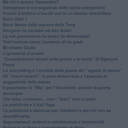
Ma chi è questo Cassandra?
Immaginare le conseguenze delle scelte energetiche
​Fuochi d’artificio e fuochi veri in un mondo maschilista
Buon 2024 ?
​Buon Natale dalle macerie della Terra
​Idrogeno vs nucleare ed altri dubbi
​La mia generazione ha perso (la democrazia)
​Tutti insieme verso l’aumento di tre gradi
Mi chiamo Giulia
L’ignoranza al potere
​“Considerazioni attuali sulla guerra e la morte" di Sigmund
Freud
​Lo storytelling e l’inutilità della guerra dei “ragazzi di destra”
​Gli “eventi esterni”, la post-democrazia e l’assenza di
soggettività delle masse
​Il populismo di “Bibi” per l’Occidente: portare la guerra
dovunque
​Che roba, contessa!... con i “fasci” non ci parlo
La pubblicità e il Kali Yuga
​La pubblicità è dannosa per i bambini (e per chi non sa
decodificarla)
​Appuntamenti violenti in adolescenza e femminicidi
​Psicologi di Stato e autoritarismo di Stato