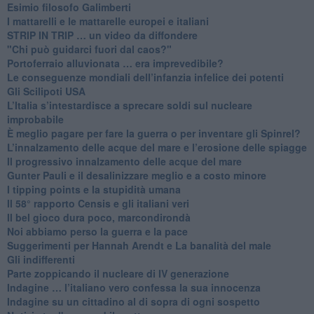
Esimio filosofo Galimberti
​I mattarelli e le mattarelle europei e italiani
​STRIP IN TRIP … un video da diffondere
"Chi può guidarci fuori dal caos?"
​Portoferraio alluvionata … era imprevedibile?
Le conseguenze mondiali dell’infanzia infelice dei potenti
​Gli Scilipoti USA
L’Italia s’intestardisce a sprecare soldi sul nucleare
improbabile
È meglio pagare per fare la guerra o per inventare gli Spinrel?
​L’innalzamento delle acque del mare e l’erosione delle spiagge
​Il progressivo innalzamento delle acque del mare
​Gunter Pauli e il desalinizzare meglio e a costo minore
I tipping points e la stupidità umana
​Il 58° rapporto Censis e gli italiani veri
​Il bel gioco dura poco, marcondirondà
Noi abbiamo perso la guerra e la pace
Suggerimenti per Hannah Arendt e La banalità del male
​Gli indifferenti
Parte zoppicando il nucleare di IV generazione
​Indagine … l’italiano vero confessa la sua innocenza
Indagine su un cittadino al di sopra di ogni sospetto