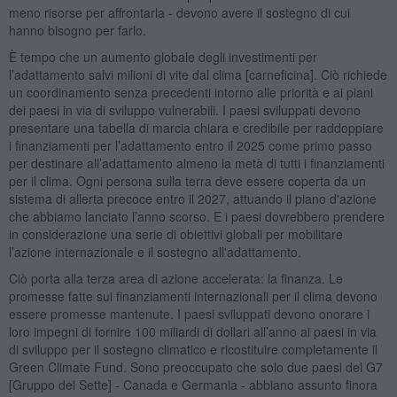
meno risorse per affrontarla - devono avere il sostegno di cui
hanno bisogno per farlo.
È tempo che un aumento globale degli investimenti per
l’adattamento salvi milioni di vite dal clima [carneficina]. Ciò richiede
un coordinamento senza precedenti intorno alle priorità e ai piani
dei paesi in via di sviluppo vulnerabili. I paesi sviluppati devono
presentare una tabella di marcia chiara e credibile per raddoppiare
i finanziamenti per l’adattamento entro il 2025 come primo passo
per destinare all’adattamento almeno la metà di tutti i finanziamenti
per il clima. Ogni persona sulla terra deve essere coperta da un
sistema di allerta precoce entro il 2027, attuando il piano d'azione
che abbiamo lanciato l’anno scorso. E i paesi dovrebbero prendere
in considerazione una serie di obiettivi globali per mobilitare
l’azione internazionale e il sostegno all'adattamento.
Ciò porta alla terza area di azione accelerata: la finanza. Le
promesse fatte sui finanziamenti internazionali per il clima devono
essere promesse mantenute. I paesi sviluppati devono onorare i
loro impegni di fornire 100 miliardi di dollari all’anno ai paesi in via
di sviluppo per il sostegno climatico e ricostituire completamente il
Green Climate Fund. Sono preoccupato che solo due paesi del G7
[Gruppo dei Sette] - Canada e Germania - abbiano assunto finora