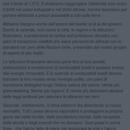
con il limite di 1,5°C. E dobbiamo raggiungere l’elettricità zero entro
il 2035 nei paesi sviluppati e nel 2040 altrove, mentre lavoriamo per
portare elettricità a prezzi accessibili a tutti sulla terra.
Abbiamo bisogno anche dell’azione dei leader al di là dei governi.
Esorto le aziende, così come le città, le regioni e le istituzioni
finanziarie, a presentarsi al vertice sull’ambizione climatica con
piani di transizione credibili che siano pienamente allineati con lo
standard net zero delle Nazioni Unite, presentato dal nostro gruppo
di esperti di alto livello.
Le istituzioni finanziarie devono porre fine ai loro prestiti,
sottoscrizioni e investimenti di combustibili fossili e passare invece
alle energie rinnovabili. E le aziende di combustibili fossili devono
tracciare la loro mossa verso l’energia pulita, con piani di
transizione dettagliati lungo l’intera catena del valore: niente più
greenwashing. Niente più inganni. E niente più distorsioni abusive
delle leggi antitrust per sabotare le alleanze net zero.
Secondo, adattamento. Il clima estremo sta diventando la nuova
normalità. Tutti i paesi devono rispondere e proteggere la propria
gente dal caldo torrido, dalle inondazioni mortali, dalle tempeste,
dalla siccità e dagli incendi che ne derivano. Quei paesi in prima
linea - che hanno fatto di meno per provocare la crisi e hanno