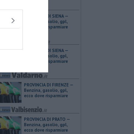
PROVINCIA DI SIENA — ​
Benzina, gasolio, gpl,
ecco dove risparmiare
PROVINCIA DI SIENA — ​
Benzina, gasolio, gpl,
ecco dove risparmiare
PROVINCIA DI FIRENZE — ​
Benzina, gasolio, gpl,
ecco dove risparmiare
PROVINCIA DI PRATO — ​
Benzina, gasolio, gpl,
ecco dove risparmiare