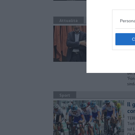
deli
dell
Attualità
Persona
Con
Lin
res
de
SANT
pres
che 
del 
"Fon
sind
Sport
Il 
cor
TERR
Trof
sul 
Chal