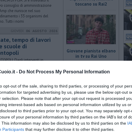
INCIA DI PISA. Si è insediato il
toscano su Rai2
o consiglio di amministrazione
'Amp che riunisce nel suo
dinamento i 33 organismi del
no. Tutti i nomi
GIOVEDÌ
06 AGOSTO 2026
ate, tempo di lavori
e scuole di
Giovane pianista elbano
ntopoli
in tv su Rai Uno
OPOLI. Dagli interventi in
enzione degli incendi alle
entari Angelica a quelli alla
oio.it -
Do Not Process My Personal Information
aria Marti dove è stato anche
stemato il piazzale
to opt-out of the sale, sharing to third parties, or processing of your per
GIOVEDÌ
06 AGOSTO 2026
formation for targeted advertising by us, please use the below opt-out s
r selection. Please note that after your opt-out request is processed y
rto in una
Specialista toscana
eing interest-based ads based on personal information utilized by us or
baccheria in pieno
spiega la nutrizione su
disclosed to third parties prior to your opt-out. You may separately opt-
ntro
Rai3
losure of your personal information by third parties on the IAB’s list of
ELFRANCO DI SOTTO. Il sindaco
. This information may also be disclosed by us to third parties on the
IA
 "I reati vanno denunciati, è
Participants
that may further disclose it to other third parties.
Cultura e
ico modo per contrastare i