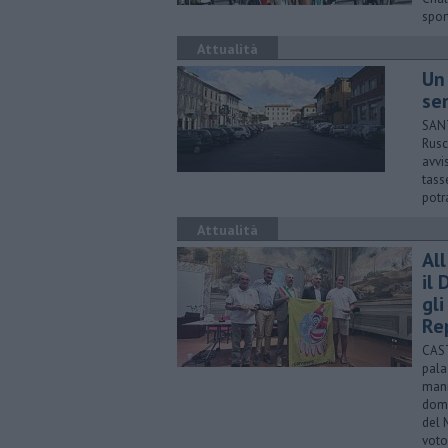
spor
Attualità
Un
ser
SANT
Rusc
avvi
tass
potr
Attualità
Al
il
gli
Re
CAST
pala
mani
dome
del 
voto