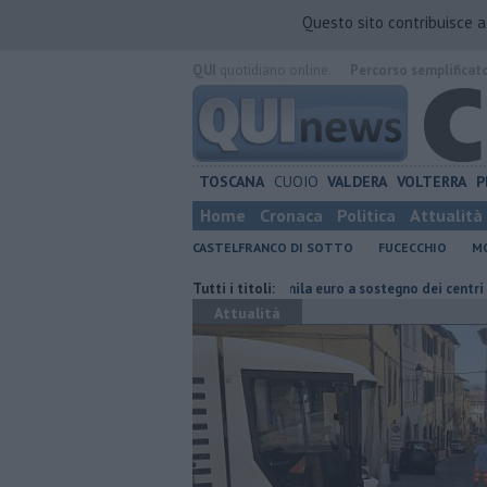
Questo sito contribuisce 
QUI
quotidiano online.
Percorso semplificat
TOSCANA
CUOIO
VALDERA
VOLTERRA
P
Home
Cronaca
Politica
Attualità
CASTELFRANCO DI SOTTO
FUCECCHIO
MO
no sperimentale
Oltre 7mila euro a sostegno dei centri estivi
Tutti i titoli:
Buoni
Attualità