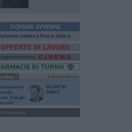
DOMANI AVVENNE
 Dolcione celebra il Pisa in Serie A
ui Blog
di Riccardo Ferrucci
INCONTRI
ucca la mostra
D'ARTE
Marcello
selli “Dialoghi
la città"
Condoglianze