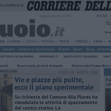
alla audience di
o
Aggiornato alle 19:00
METEO:
Vene
ISA
LIVORNO
LUCCA
PISTOIA
PRATO
FIRENZE
SIENA
A
Lavoro
Cultura e Spettacolo
Eventi
Sport
Blog
Intervi
NTOPOLI IN VALD'ARNO
SAN MINIATO
SANTA CROCE SULL'ARNO
SANT
 scuola, al via le domande
Misericordie Pisane, Novi confermato presi
FUCECCHIO
VENERDÌ
07 AGOSTO 2026
Vie e piazze più pulite,
Fu
ce
ecco il piano sperimentale
Su richiesta del Comune Alia Plures ha
rimodulato le attività di spazzamento
del centro storico. La