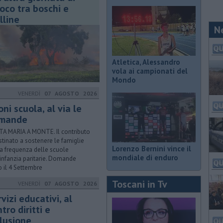
oco tra boschi e
lline
N
Atletica, Alessandro
vola ai campionati del
Mondo
VENERDÌ
07 AGOSTO 2026
ni scuola, al via le
mande
A MARIA A MONTE. Il contributo
stinato a sostenere le famiglie
Lorenzo Bernini vince il
la frequenza delle scuole
mondiale di enduro
'infanzia paritarie. Domande
o il 4 Settembre
Toscani in Tv
VENERDÌ
07 AGOSTO 2026
vizi educativi, al
tro diritti e
clusione