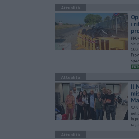
Attualità
Op
i r
pro
PROV
sicu
100m
Prov
spaz
Attualità
Il
mi
Ma
SAN 
nel 
In p
raga
Attualità