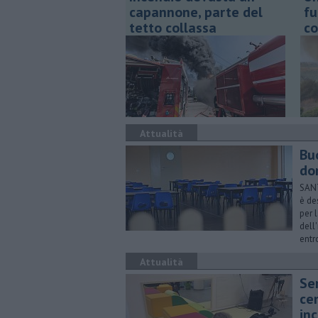
capannone, parte del
fu
tetto collassa
co
Attualità
Buo
do
SANT
è de
per 
dell
entr
Attualità
Ser
cen
in