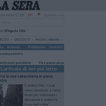
25°
37°
SAN MINIATO
QuiNews.net
rdì
07 Agosto 2026
REZZO
GROSSETO
MASSA CARRARA
ste
Animali
Pubblicità
Contatti
A MARIA A MONTE
dente
Vie e piazze più pulite, ecco il piano sperimentale
Oltre 7mil
L'articolo di ieri più letto
rto in una tabaccheria in pieno
ntro
Il sindaco Mini, "I reati
vanno denunciati, è l'unico
modo per contrastare i
delinquenti e aiutare le
forze dell'ordine"