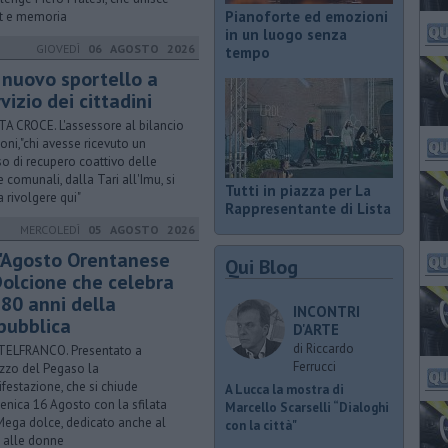
Pianoforte ed emozioni
t e memoria
in un luogo senza
GIOVEDÌ
06 AGOSTO 2026
tempo
 nuovo sportello a
vizio dei cittadini
A CROCE. L'assessore al bilancio
oni,"chi avesse ricevuto un
so di recupero coattivo delle
e comunali, dalla Tari all'Imu, si
Tutti in piazza per La
a rivolgere qui"
Rappresentante di Lista
MERCOLEDÌ
05 AGOSTO 2026
l'Agosto Orentanese
Qui Blog
 Dolcione che celebra
 80 anni della
INCONTRI
pubblica
D'ARTE
di Riccardo
ELFRANCO. Presentato a
Ferrucci
zzo del Pegaso la
festazione, che si chiude
A Lucca la mostra di
nica 16 Agosto con la sfilata
Marcello Scarselli “Dialoghi
Mega dolce, dedicato anche al
con la città"
 alle donne