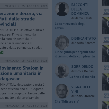
RACCONTI
MERCOLEDÌ
05 AGOSTO 2026
DELLA
erazione decoro, via
DOMENICA
ifiuti dalle strade
di Marco Celati
vinciali
La controversia degli
azzimi
INCIA DI PISA. Obiettivo pulizia e
rezza per l'investimento da
DISINCANTATO
ila euro disposto dalla
di Adolfo Santoro
incia per la rimozione di
zatura dalle pertinenze stradali
​Linee guida per organizzare
il civismo della complessità
MERCOLEDÌ
05 AGOSTO 2026
SORRIDENDO
 Movimento Shalom in
di Nicola Belcari
ssione umanitaria in
La fine del mondo
dagascar
MINIATO. La delegazione restarà
VIGNAIOLI E
paese africano fino al 14 Agosto.
VINI
rogramma progetti in favore delle
di Nadio Stronchi
zze madre e dei loro bambini
​Che “Odissea sia”
MERCOLEDÌ
05 AGOSTO 2026