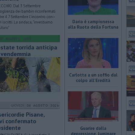
CCHIO. Dal 3 Settembre
coglienza dei bambin riconfermati
re il 7 Settembre l'incontro con i
Daria è campionessa
 iscritti. La sindaca, "investiamo
alla Ruota della Fortuna
uturo"
07 AGOSTO 2026
estate torrida anticipa
a vendemmia
Carlotta a un soffio dal
colpo all'Eredità
GIOVEDÌ
06 AGOSTO 2026
sericordie Pisane,
vi confermato
esidente
Guarire dalla
depressione, luminare