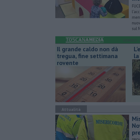
FUCE
l'ac
ment
nuovi
sul f
VENERDÌ
Il grande caldo non dà
L'
tregua, fine settimana
l
rovente
Attualità
Mi
No
pr