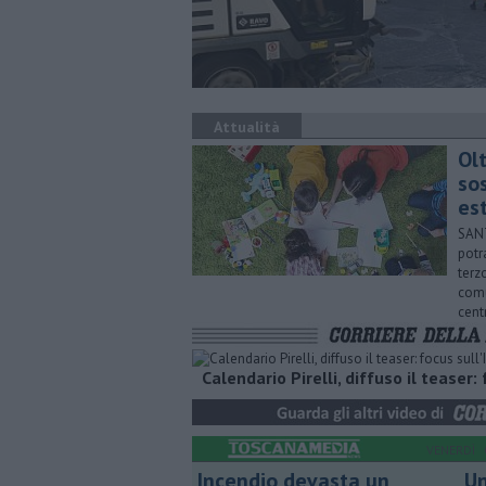
Attualità
Ol
so
est
SANT
potr
terzo
comu
centr
Calendario Pirelli, diffuso il teaser: 
VENERDÌ
Incendio devasta un
Un