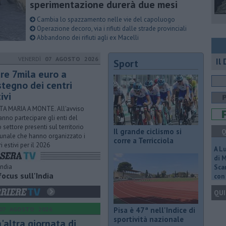
sperimentazione durerà due mesi
Cambia lo spazzamento nelle vie del capoluogo
Operazione decoro, via i rifiuti dalle strade provinciali
Abbandono dei rifiuti agli ex Macelli
VENERDÌ
07 AGOSTO 2026
Il
Sport
tre 7mila euro a
stegno dei centri
ivi
A MARIA A MONTE. All'avviso
anno partecipare gli enti del
 settore presenti sul territorio
Il grande ciclismo si
Q
nale che hanno organizzato i
corre a Terricciola
i estivi per il 2026
A L
di 
Scar
focus sull'India
con 
QUI
07 AGOSTO 2026
Pisa è 47ª nell'Indice di
sportività nazionale
'altra giornata di