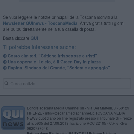
Se vuoi leggere le notizie principali della Toscana iscriviti alla
Newsletter QUInews - ToscanaMedia.
Arriva gratis tutti i giorni
alle 20:00 direttamente nella tua casella di posta.
Basta cliccare
QUI
Ti potrebbe interessare anche:
Costo cimiteri, "Critiche irrispettose e tristi"
Una coperta e il cielo, è il Green Day in piazza
Rapina. Sindaco del Grande, "Serietà e appoggio"
Editore Toscana Media Channel srl - Via Dei Martelli, 8 - 50129
FIRENZE - info@toscanamediachannel.it. TOSCANA MEDIA
NEWS quotidiano on line registrato presso il Tribunale di Firenze
al n. 5935 del 27.09.2013. Iscrizione ROC 22105 - C.F. e P.Iva
0620787048
Fatturazione Elettronica M5UXCR1 |
Privacy Nielsen