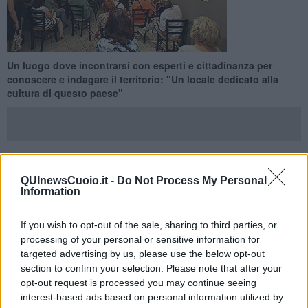
Un luogo dove incontrarsi con esperti e cittadinanza per
conoscere e indagare il territorio: "Un locale dedicato alla
cultura di questo paese"
SANTA MARIA A MONTE —
E’ stata inaugurata la nuova sede di
QUInewsCuoio.it -
Do Not Process My Personal
Information
Storie Locali
, in piazza della Vittoria a Santa Maria a Monte:
un
locale per studiare e imparare la storia dei nostri territori
. La
serata è stata allietata dal prof. Flavio Fiori, cantautore che ha
If you wish to opt-out of the sale, sharing to third parties, or
eseguito brani del suo repertorio.
processing of your personal or sensitive information for
targeted advertising by us, please use the below opt-out
Gli interventi del presidente Paolo Buti, che ha sottolineato questo
section to confirm your selection. Please note that after your
spazio libero e aperto a tutte le generazioni interessate alla storia e
alle tradizioni di Santa Maria a Monte e dintorni. Poi la volta della
opt-out request is processed you may continue seeing
Proff. Agata Guerrazzi la quale ha tracciato il periodo della famiglia
interest-based ads based on personal information utilized by