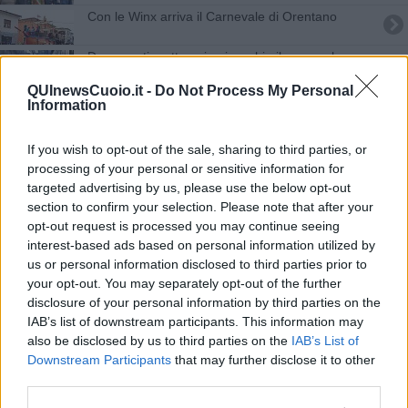
Con le Winx arriva il Carnevale di Orentano
Due guasti mettono in ginocchio il carnevale
QUInewsCuoio.it -
Do Not Process My Personal
Torna la Fiera del Bestiame
Information
Fiera di novembre, Fucecchio in festa
If you wish to opt-out of the sale, sharing to third parties, or
processing of your personal or sensitive information for
Shalom, Primo maggio, festa della pace a
targeted advertising by us, please use the below opt-out
Collegalli
section to confirm your selection. Please note that after your
Fiera di San Severo, ecco il calendario
opt-out request is processed you may continue seeing
interest-based ads based on personal information utilized by
Una giornata di festa col Movimento Shalom
us or personal information disclosed to third parties prior to
your opt-out. You may separately opt-out of the further
Mille firme contro lo Ius Soli
disclosure of your personal information by third parties on the
IAB’s list of downstream participants. This information may
Torna la Fiera di San Severo
also be disclosed by us to third parties on the
IAB’s List of
Downstream Participants
that may further disclose it to other
Solidarietà da parte degli esercenti del luna park
third parties.