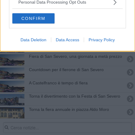
Personal Data Processing Opt Outs
Torna l'antica fiera del bestiame
San Romano non rinuncia alla sua fiera mercato
CONFIRM
Primo maggio, iniziative ed eventi sul territorio
Data Deletion
Data Access
Privacy Policy
Orentano in festa: carnevale e visita al museo
Fiera di San Severo, una giornata a metà prezzo
Countdown per il fierone di San Severo
A Castelfranco è tempo di fiera
Torna il divertimento con la Festa di San Severo
Torna la fiera annuale in piazza Aldo Moro