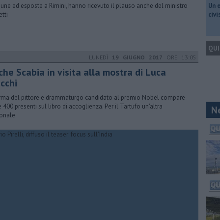
ne ed esposte a Rimini, hanno ricevuto il plauso anche del ministro
​Un 
etti
civ
QUI
LUNEDÌ
19 GIUGNO 2017
ORE 13:05
he Scabia in visita alla mostra di Luca
cchi
irma del pittore e drammaturgo candidato al premio Nobel compare
e 400 presenti sul libro di accoglienza. Per il Tartufo un'altra
N
onale