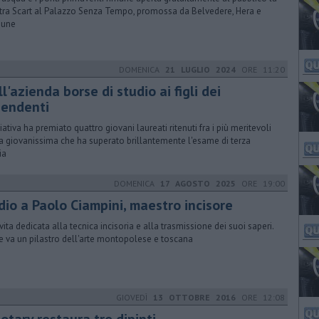
ra Scart al Palazzo Senza Tempo, promossa da Belvedere, Hera e
une
DOMENICA
21 LUGLIO 2024
ORE 11:20
l'azienda borse di studio ai figli dei
pendenti
ziativa ha premiato quattro giovani laureati ritenuti fra i più meritevoli
a giovanissima che ha superato brillantemente l'esame di terza
ia
DOMENICA
17 AGOSTO 2025
ORE 19:00
dio a Paolo Ciampini, maestro incisore
vita dedicata alla tecnica incisoria e alla trasmissione dei suoi saperi.
e va un pilastro dell'arte montopolese e toscana
GIOVEDÌ
13 OTTOBRE 2016
ORE 12:08