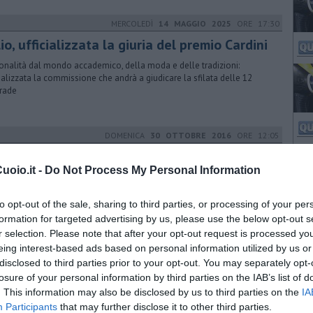
MERCOLEDÌ
14 MAGGIO 2025
ORE 17:30
io, ufficializzata la giuria del premio Cardini
onalità dal mondo accademico, della moda e delle tradizioni:
cializzata la commissione che andrà a giudicare la sfilata delle 12
rade
DOMENICA
30 OTTOBRE 2016
ORE 12:05
 grande cuore di piazza Bastione
oio.it -
Do Not Process My Personal Information
era dell'artista Alessandro Reggioli è stata presentata nella centrale
ina a cielo aperto
to opt-out of the sale, sharing to third parties, or processing of your per
formation for targeted advertising by us, please use the below opt-out s
r selection. Please note that after your opt-out request is processed y
GIOVEDÌ
23 FEBBRAIO 2017
ORE 17:20
eing interest-based ads based on personal information utilized by us or
disclosed to third parties prior to your opt-out. You may separately opt-
a scultura per la rotonda dell'Immensità
losure of your personal information by third parties on the IAB’s list of
oncorso per abbellire la rotatoria in fase di realizzazione tra via Roma
. This information may also be disclosed by us to third parties on the
IA
ale Gramsci e che prenderà il nome dalla canzone di Don Backy
Participants
that may further disclose it to other third parties.