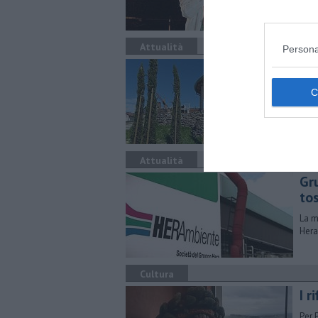
Attualità
Persona
Al 
Ogni
Coll
Attualità
Gr
to
La m
Hera
Cultura
I 
Per 