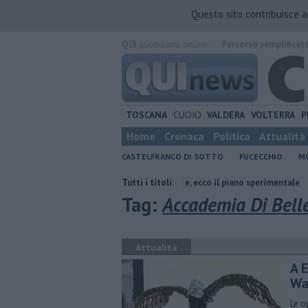
Questo sito contribuisce 
QUI
quotidiano online.
Percorso semplificat
TOSCANA
CUOIO
VALDERA
VOLTERRA
P
Home
Cronaca
Politica
Attualità
CASTELFRANCO DI SOTTO
FUCECCHIO
MO
ale
Vie e piazze più pulite, ecco il piano sperimentale
Tutti i titoli:
Oltre 7mila
Tag:
Accademia Di Belle
Attualità
A E
Wa
Le o