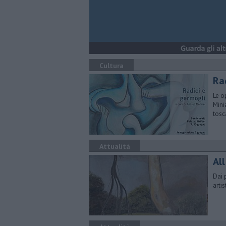
Cultura
Ra
Le o
Mini
tos
Attualità
All
Dai 
arti