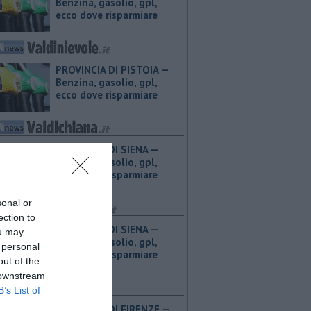
Benzina, gasolio, gpl,
ecco dove risparmiare
PROVINCIA DI PISTOIA — ​
Benzina, gasolio, gpl,
ecco dove risparmiare
PROVINCIA DI SIENA — ​
Benzina, gasolio, gpl,
ecco dove risparmiare
sonal or
ection to
PROVINCIA DI SIENA — ​
ou may
Benzina, gasolio, gpl,
 personal
ecco dove risparmiare
out of the
 downstream
B’s List of
PROVINCIA DI FIRENZE — ​