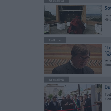
Attualità
Sot
La n
Mini
Cultura
"I 
"Q
Vene
pitt
Attualità
Due
Tagl
"Com