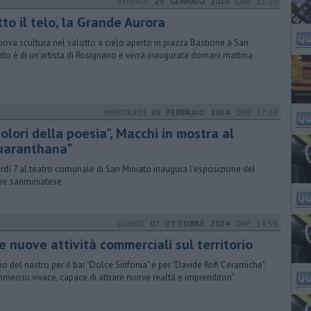
VENERDÌ
29 GENNAIO 2016
ORE 15:10
to il telo, la Grande Aurora
uova scultura nel salotto a cielo aperto in piazza Bastione a San
ato è di un'artista di Rosignano e verrà inaugurata domani mattina
MERCOLEDÌ
05 FEBBRAIO 2014
ORE 17:26
colori della poesia", Macchi in mostra al
uaranthana"
rdì 7 al teatro comunale di San Miniato inaugura l'esposizione del
ore sanminiatese
LUNEDÌ
07 OTTOBRE 2024
ORE 14:59
 nuove attività commerciali sul territorio
io del nastro per il bar "Dolce Sinfonia" e per "Davide Rofi Ceramiche".
mercio vivace, capace di attrare nuove realtà e imprenditori"