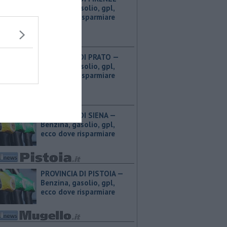
Benzina, gasolio, gpl,
ecco dove risparmiare
PROVINCIA DI PRATO — ​
Benzina, gasolio, gpl,
ecco dove risparmiare
PROVINCIA DI SIENA — ​
Benzina, gasolio, gpl,
ecco dove risparmiare
PROVINCIA DI PISTOIA — ​
Benzina, gasolio, gpl,
ecco dove risparmiare