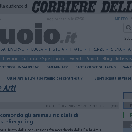
alla audience di
o
Aggiornato alle 07:30
METEO:
Sab
ISA
LIVORNO
LUCCA
PISTOIA
PRATO
FIRENZE
SIENA
A
Lavoro
Cultura e Spettacolo
Eventi
Sport
Blog
Intervi
NTOPOLI IN VALD'ARNO
SAN MINIATO
SANTA CROCE SULL'ARNO
SANT
 euro a sostegno dei centri estivi
Buoni scuola, al via le domande
 Arti
MARTEDÌ
03 NOVEMBRE 2015
ORE 19:00
comondo gli animali riciclati di
steRecycling
Q
pere, frutto della convenzione fra Accademia delle Belle Arti e