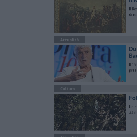
Il 
Il R
di r
Attualità
Du
Ba
Il 1
pres
Cultura
Fo
Un e
23 n