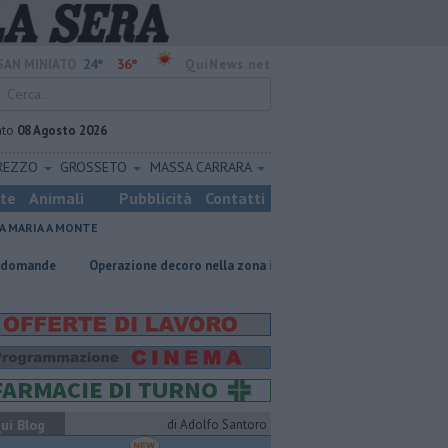
24°
36°
SAN MINIATO
QuiNews.net
ato
08 Agosto 2026
REZZO
GROSSETO
MASSA CARRARA
ste
Animali
Pubblicità
Contatti
A MARIA A MONTE
Operazione decoro nella zona industriale
Vie e piazze più pulite, ecco
ui Blog
di Adolfo Santoro