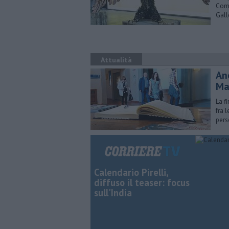
Comu
Gall
Attualità
Anc
Ma
La f
fra l
pers
Calendario Pirelli,
diffuso il teaser: focus
sull'India