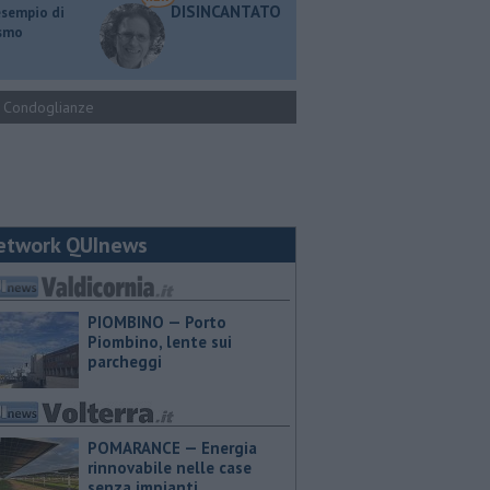
DISINCANTATO
esempio di
ismo
Condoglianze
etwork QUInews
PIOMBINO — Porto
Piombino, lente sui
parcheggi
POMARANCE — Energia
rinnovabile nelle case
senza impianti