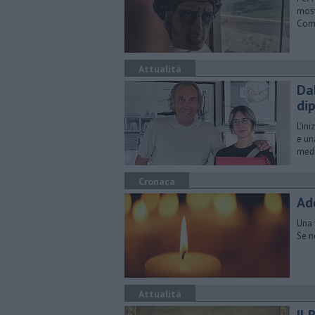
most
Com
Attualità
Dal
di
L'ini
e un
med
Cronaca
Ad
Una 
Se n
Attualità