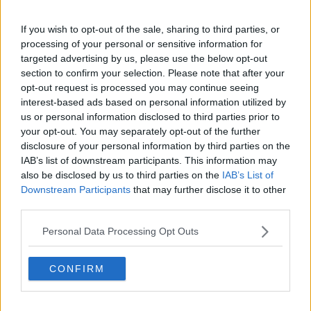
dal presidente dell’azienda
Maurizio Giani
e dal sindaco di Santa
Croce
Giulia Deidda
.
If you wish to opt-out of the sale, sharing to third parties, or
processing of your personal or sensitive information for
targeted advertising by us, please use the below opt-out
section to confirm your selection. Please note that after your
“Quanto sono preziosi i nostri rifiuti - ha commentato Giani -, lo si
opt-out request is processed you may continue seeing
vede chiaramente dalla bellezza delle opere esposte, molte delle
interest-based ads based on personal information utilized by
quali realizzate da studenti e docenti dell’Accademia di Belle Arti di
us or personal information disclosed to third parties prior to
Firenze”.
your opt-out. You may separately opt-out of the further
Il sindaco Deidda ha poi sottolineato la soddisfazione per l’impegno
disclosure of your personal information by third parties on the
ed i successi dell’azienda santacrocese, “esempio di
IAB’s list of downstream participants. This information may
quell’attenzione all’ambiente che contraddistingue da tempo il
also be disclosed by us to third parties on the
IAB’s List of
distretto industriale del Comprensorio del Cuoio e della Toscana”.
Downstream Participants
that may further disclose it to other
third parties.
Allo stand in fiera sono esposti la volpe di Monica Piazza, il cobra di
Yllli Kalivaci, l’aquila di Angela Nocentini e Riccardo Casagrande, la
Personal Data Processing Opt Outs
rana pescatrice di Matteo D’Alessandro, il pappagallo di Veronica
Sarti, il muflone di Pietro Cecioni, il tucano di Silvia Cogotzi, il
pavone di Vittoria Lapolla, alcuni insetti di Valentina Ciani, le pulci di
CONFIRM
Edoardo Malagigi e il pesce equino di Daniele Acciai. Ci sono poi
importanti partecipazioni di artisti noti nel panorama nazionale
come le bellissime sculture di Alberto Salvetti (Orso e Gabbiani) e