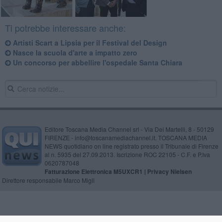
Ti potrebbe interessare anche:
Artisti Scart a Lipsia per il Festival del Design
Nasce la scuola d'arte a impatto zero
Un concorso per abbellire l'ospedale Santa Chiara
Editore Toscana Media Channel srl - Via Dei Martelli, 8 - 50129
FIRENZE - info@toscanamediachannel.it. TOSCANA MEDIA
NEWS quotidiano on line registrato presso il Tribunale di Firenze
al n. 5935 del 27.09.2013. Iscrizione ROC 22105 - C.F. e P.Iva
0620787048
Fatturazione Elettronica M5UXCR1 |
Privacy Nielsen
Direttore responsabile Marco Migli
Powered by
Aperion.it