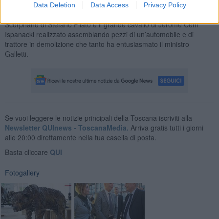
Fabrizio Giorgi (la scimmia e il Cane), le opere di Paolo Lo Giudice
Data Deletion
Data Access
Privacy Policy
(Il grillo e il fenicotttero) o il camaleonte di Nando Segreti. L’estroso
Scorphano di Stefano Pilato e il grande cavallo di Jeromè Cem
Ispanacki realizzato assemblando pezzi di un’automobile e di
trattore in demolizione che tanto ha entusiasmato il ministro
Galletti.
Se vuoi leggere le notizie principali della Toscana iscriviti alla
Newsletter QUInews - ToscanaMedia.
Arriva gratis tutti i giorni
alle 20:00 direttamente nella tua casella di posta.
Basta cliccare
QUI
Fotogallery