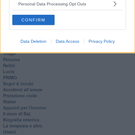
Personal Data Processing Opt Outs
Via Firenze
Album
Tristezza
CONFIRM
I libri
La scadenza
Passo a due
Vivere
Data Deletion
Data Access
Privacy Policy
Prima di andare via
Triage
Persona
Relitti
Lucio
PRIMO
Sogni & incubi
Accidenti all’amore
Protezione civile
Walter
Appunti per l'inverno
Il muro di Baj
Biografia emotiva
La tempesta e altro
Umani