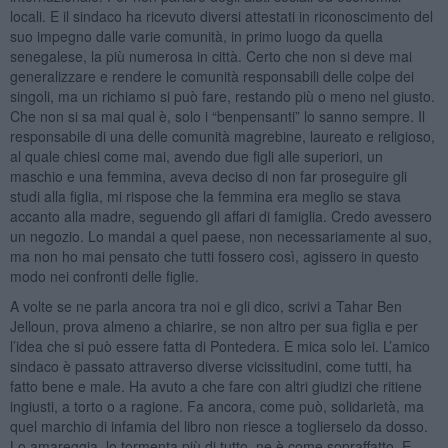
locali. E il sindaco ha ricevuto diversi attestati in riconoscimento del
suo impegno dalle varie comunità, in primo luogo da quella
senegalese, la più numerosa in città. Certo che non si deve mai
generalizzare e rendere le comunità responsabili delle colpe dei
singoli, ma un richiamo si può fare, restando più o meno nel giusto.
Che non si sa mai qual è, solo i “benpensanti” lo sanno sempre. Il
responsabile di una delle comunità magrebine, laureato e religioso,
al quale chiesi come mai, avendo due figli alle superiori, un
maschio e una femmina, aveva deciso di non far proseguire gli
studi alla figlia, mi rispose che la femmina era meglio se stava
accanto alla madre, seguendo gli affari di famiglia. Credo avessero
un negozio. Lo mandai a quel paese, non necessariamente al suo,
ma non ho mai pensato che tutti fossero così, agissero in questo
modo nei confronti delle figlie.
A volte se ne parla ancora tra noi e gli dico, scrivi a Tahar Ben
Jelloun, prova almeno a chiarire, se non altro per sua figlia e per
l’idea che si può essere fatta di Pontedera. E mica solo lei. L’amico
sindaco è passato attraverso diverse vicissitudini, come tutti, ha
fatto bene e male. Ha avuto a che fare con altri giudizi che ritiene
ingiusti, a torto o a ragione. Fa ancora, come può, solidarietà, ma
quel marchio di infamia del libro non riesce a toglierselo da dosso.
Lo amareggia, lo tormenta più di tutto, ne è come sopraffatto. E