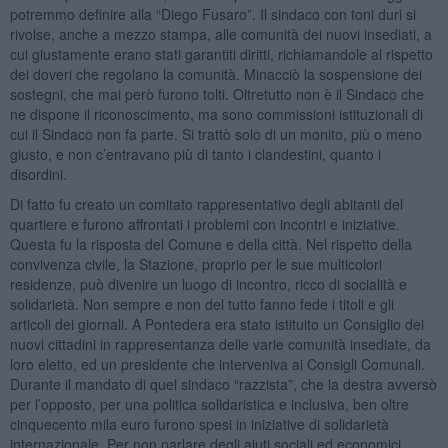
potremmo definire alla “Diego Fusaro”. Il sindaco con toni duri si
rivolse, anche a mezzo stampa, alle comunità dei nuovi insediati, a
cui giustamente erano stati garantiti diritti, richiamandole al rispetto
dei doveri che regolano la comunità. Minacciò la sospensione dei
sostegni, che mai però furono tolti. Oltretutto non è il Sindaco che
ne dispone il riconoscimento, ma sono commissioni istituzionali di
cui il Sindaco non fa parte. Si trattò solo di un monito, più o meno
giusto, e non c’entravano più di tanto i clandestini, quanto i
disordini.
Di fatto fu creato un comitato rappresentativo degli abitanti del
quartiere e furono affrontati i problemi con incontri e iniziative.
Questa fu la risposta del Comune e della città. Nel rispetto della
convivenza civile, la Stazione, proprio per le sue multicolori
residenze, può divenire un luogo di incontro, ricco di socialità e
solidarietà. Non sempre e non del tutto fanno fede i titoli e gli
articoli dei giornali. A Pontedera era stato istituito un Consiglio dei
nuovi cittadini in rappresentanza delle varie comunità insediate, da
loro eletto, ed un presidente che interveniva ai Consigli Comunali.
Durante il mandato di quel sindaco “razzista”, che la destra avversò
per l’opposto, per una politica solidaristica e inclusiva, ben oltre
cinquecento mila euro furono spesi in iniziative di solidarietà
internazionale. Per non parlare degli aiuti sociali ed economici