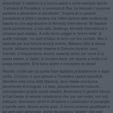
straordinari, il razzismo è in buona salute e come esempio riporta:
“
Il sindaco di Pontedera, in provincia di Pisa, ha bloccato il soccorso
sanitario e alimentare ai clandestini”
. Si parla di un periodo
precedente al 2009 e sembra che l’affermazione dello scrittore sia
basata su una segnalazione di Amnesty International. Mi dispiace
come pontederese, e non solo. Sostengo Amnesty International e
conosco quel sindaco. A volte fanno peggio le “anime belle” di
quelle malvagie, ma quel sindaco di certo non era razzista. Non è,
essendo per sua fortuna ancora vivente. Abbiamo fatto le stesse
scuole, abbiamo lavorato insieme in Comune durante i suoi
mandati, ci frequentiamo ancora, essendo amici, per come lo si
possa essere, e, ripeto, lo conosco bene, per quanto a fondo ci si
possa conoscere. Si fa fatica anche a conoscere se stessi!
Ricordo i motivi per cui quella frase lapidaria probabilmente è stata
scritta. Ci furono in quel periodo a Pontedera ripetuti episodi di
disordine nella zona della Stazione, dove risiede una buona
percentuale di immigrati. Le risse, prevalentemente notturne,
coinvolgevano proprio questi cittadini. Avvenivano in genere intorno
ai Call Center di recente installazione che, per vari motivi, non tutti
edificanti, divenivano centri di attrazione e catalizzatori di parapiglia
e baruffe varie. Alcune anche gravi. Ci furono proteste giustificate e
da varie parti alimentate, anche da posizioni “sinistre” che oggi