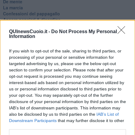
De mente
La marcia
Confessioni del pappagallo
Ancora pensieri & disordine
Sono solo parole
Odi et amo
QUInewsCuoio.it -
Do Not Process My Personal
Information
Pensieri in disordine sparso
Vitamina D
La strada
If you wish to opt-out of the sale, sharing to third parties, or
Caso & cambiamento
processing of your personal or sensitive information for
Com'esuli pensieri
targeted advertising by us, please use the below opt-out
La trappola di Tucidide, o della 3ª C
section to confirm your selection. Please note that after your
L'evoluzione umana
opt-out request is processed you may continue seeing
Ad Astra
interest-based ads based on personal information utilized by
Storia di io - Quasi un compito in classe
us or personal information disclosed to third parties prior to
Quasi una lezione
your opt-out. You may separately opt-out of the further
Spleen
disclosure of your personal information by third parties on the
Lettera a un amico
IAB’s list of downstream participants. This information may
Lettera al sultano
also be disclosed by us to third parties on the
IAB’s List of
I sogni del mattino
Downstream Participants
that may further disclose it to other
La calura
third parties.
Armani
Nuvole