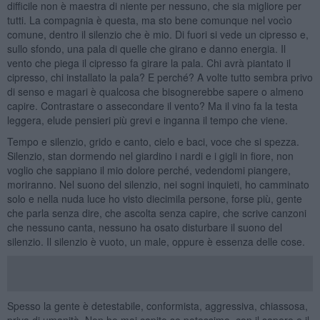
difficile non è maestra di niente per nessuno, che sia migliore per
tutti. La compagnia è questa, ma sto bene comunque nel vocìo
comune, dentro il silenzio che è mio. Di fuori si vede un cipresso e,
sullo sfondo, una pala di quelle che girano e danno energia. Il
vento che piega il cipresso fa girare la pala. Chi avrà piantato il
cipresso, chi installato la pala? E perché? A volte tutto sembra privo
di senso e magari è qualcosa che bisognerebbe sapere o almeno
capire. Contrastare o assecondare il vento? Ma il vino fa la testa
leggera, elude pensieri più grevi e inganna il tempo che viene.
Tempo e silenzio, grido e canto, cielo e baci, voce che si spezza.
Silenzio, stan dormendo nel giardino i nardi e i gigli in fiore, non
voglio che sappiano il mio dolore perché, vedendomi piangere,
moriranno. Nel suono del silenzio, nei sogni inquieti, ho camminato
solo e nella nuda luce ho visto diecimila persone, forse più, gente
che parla senza dire, che ascolta senza capire, che scrive canzoni
che nessuno canta, nessuno ha osato disturbare il suono del
silenzio. Il silenzio è vuoto, un male, oppure è essenza delle cose.
Spesso la gente è detestabile, conformista, aggressiva, chiassosa,
priva di umanità. Non ho mai capito se potessimo, con il sapere e il