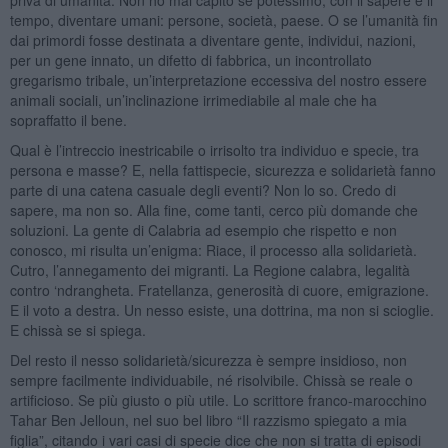
tempo, diventare umani: persone, società, paese. O se l’umanità fin
dai primordi fosse destinata a diventare gente, individui, nazioni,
per un gene innato, un difetto di fabbrica, un incontrollato
gregarismo tribale, un’interpretazione eccessiva del nostro essere
animali sociali, un’inclinazione irrimediabile al male che ha
sopraffatto il bene.
Qual è l’intreccio inestricabile o irrisolto tra individuo e specie, tra
persona e masse? E, nella fattispecie, sicurezza e solidarietà fanno
parte di una catena casuale degli eventi? Non lo so. Credo di
sapere, ma non so. Alla fine, come tanti, cerco più domande che
soluzioni. La gente di Calabria ad esempio che rispetto e non
conosco, mi risulta un’enigma: Riace, il processo alla solidarietà.
Cutro, l’annegamento dei migranti. La Regione calabra, legalità
contro ‘ndrangheta. Fratellanza, generosità di cuore, emigrazione.
E il voto a destra. Un nesso esiste, una dottrina, ma non si scioglie.
E chissà se si spiega.
Del resto il nesso solidarietà/sicurezza è sempre insidioso, non
sempre facilmente individuabile, né risolvibile. Chissà se reale o
artificioso. Se più giusto o più utile. Lo scrittore franco-marocchino
Tahar Ben Jelloun, nel suo bel libro “Il razzismo spiegato a mia
figlia”, citando i vari casi di specie dice che non si tratta di episodi