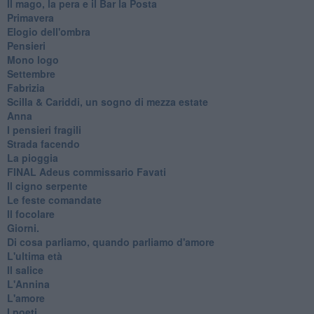
Il mago, la pera e il Bar la Posta
Primavera
Elogio dell'ombra
Pensieri
Mono logo
Settembre
Fabrizia
​Scilla & Cariddi, un sogno di mezza estate
Anna
I pensieri fragili
Strada facendo
La pioggia
FINAL Adeus commissario Favati
Il cigno serpente
Le feste comandate
Il focolare
Giorni.
Di cosa parliamo, quando parliamo d'amore
L'ultima età
Il salice
L'Annina
L'amore
I poeti