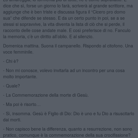
dice che sì, forse un giorno lo farà, scriverà al grande scrittore, ma
aggiunge che è ben triste e discussa figura il “Cicero pro domo
sua” che difende se stesso. E da un certo punto in poi, se a se
stessi si sopravvive, la vita diventa la lista di ciò che si perde, il
racconto delle cose andate male. E così preferisce di no. Fanculo
la memoria, c’è un diritto all’oblio. E al silenzio.
Domenica mattina. Suona il campanello. Rispondo al citofono. Una
voce femminile.
⁃ Chi è?
⁃ Non mi conosce, volevo invitarla ad un incontro per una cosa
molto importante.
⁃ Quale?
⁃ La Commemorazione della morte di Gesù.
⁃ Ma poi è risorto…
⁃ Sì, insomma. Gesù è Figlio di Dio: Dio è uno e fu Dio a risuscitarlo
dai morti.
⁃ Non capisco bene la differenza, quanto a resurrezione, non sono
pratico, comunque è la commemorazione della sua crocifissione?