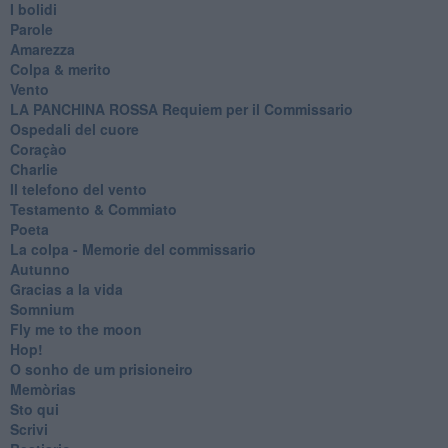
I bolidi
Parole
Amarezza
Colpa & merito
Vento
​LA PANCHINA ROSSA Requiem per il Commissario
Ospedali del cuore
Coraçào
Charlie
Il telefono del vento
Testamento & Commiato
Poeta
​La colpa - Memorie del commissario
Autunno
Gracias a la vida
Somnium
Fly me to the moon
Hop!
O sonho de um prisioneiro
Memòrias
Sto qui
Scrivi