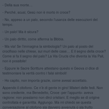
⁃ Della sua morte…
⁃ Perché, scusi, Gesù non è morto in croce?
⁃ No, appeso a un palo, secondo l’usanza delle esecuzioni del
tempo.
⁃ Un palo! Ma è sicura?
⁃ Un palo diritto, come afferma la Bibbia.
⁃ Ma via! Se l’immagina la simbologia? Un palo al posto del
crocifisso nelle chiese, sui muri delle case… E il segno della croce?
Come si fa il segno del palo? La Via Crucis che diventa la Via Pali,
non è possibile!
⁃ Eppure le Sacre Scritture attestano questo e Geova ci dice di
testimoniare la verità contro i falsi simboli!
⁃ Ho capito, non importa grazie, come avessi accettato.
Appendo il citofono. Ce n’è di gente in giro! Misteri delle fedi. Non
sono credente, ma Benedetto, Croce -per l’appunto- aveva
ragione: non possiamo non dirci cristiani. E meglio se di origine
controllata e garantita. Aggiungo. Ma mi chiedo se questa
conversazione al citofono sia davvero avvenuta o sia frutto