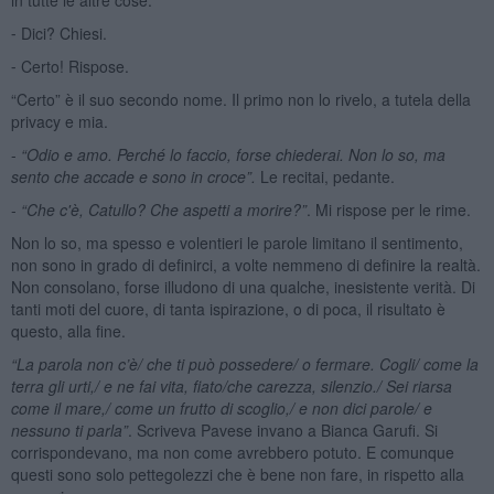
⁃ Dici? Chiesi.
⁃ Certo! Rispose.
“Certo” è il suo secondo nome. Il primo non lo rivelo, a tutela della
privacy e mia.
-
“Odio e amo. Perch
é lo faccio, forse chiederai. Non lo so, ma
sento che accade e sono in croce”.
Le recitai, pedante.
-
“Che c'è, Catullo? Che aspetti a morire?”
. Mi rispose per le rime.
Non lo so, ma spesso e volentieri le parole limitano il sentimento,
non sono in grado di definirci, a volte nemmeno di definire la realtà.
Non consolano, forse illudono di una qualche, inesistente verità. Di
tanti moti del cuore, di tanta ispirazione, o di poca, il risultato è
questo, alla fine.
“La parola non c’è/ che ti può possedere/ o fermare. Cogli/ come la
terra gli urti,/ e ne fai vita, fiato/che carezza, silenzio./ Sei riarsa
come il mare,/ come un frutto di scoglio,/ e non dici parole/ e
nessuno ti parla”
. Scriveva Pavese invano a Bianca Garufi. Si
corrispondevano, ma non come avrebbero potuto. E comunque
questi sono solo pettegolezzi che è bene non fare, in rispetto alla