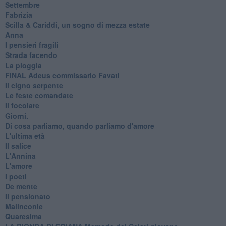
Settembre
Fabrizia
​Scilla & Cariddi, un sogno di mezza estate
Anna
I pensieri fragili
Strada facendo
La pioggia
FINAL Adeus commissario Favati
Il cigno serpente
Le feste comandate
Il focolare
Giorni.
Di cosa parliamo, quando parliamo d'amore
L'ultima età
Il salice
L'Annina
L'amore
I poeti
De mente
Il pensionato
Malinconie
Quaresima