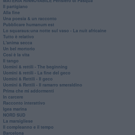
MATERIA RINNOVABILE Pensiero di Pasqua
Il partigiano
Alla fine
Una poesia & un racconto
Pubblicare humanum est
Lo squaraus:una notte sul vaso - La nuit africaine
Tutto è relativo
L'anima secca
Un bel mortorio
Cosi è la vita
Il tango
​Uomini & rettili - The beginning
​Uomini & rettili - La fine del geco
Uomini & Rettili - Il geco
Uomini & Rettili - Il ramarro smeraldino
Prima che mi addormenti
In carcere
Racconto interattivo
Igea marina
​NORD SUD
La marsigliese
Il compleanno e il tempo
Barcelona