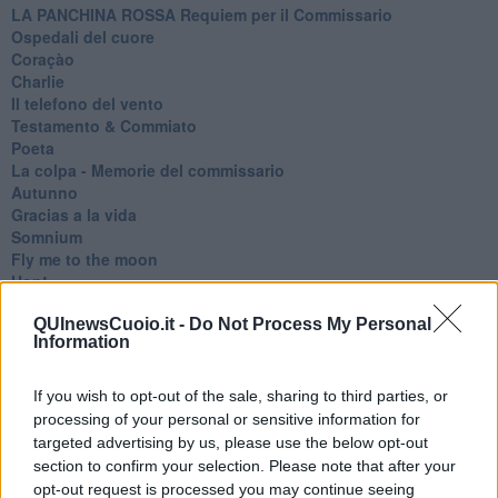
​LA PANCHINA ROSSA Requiem per il Commissario
Ospedali del cuore
Coraçào
Charlie
Il telefono del vento
Testamento & Commiato
Poeta
​La colpa - Memorie del commissario
Autunno
Gracias a la vida
Somnium
Fly me to the moon
Hop!
O sonho de um prisioneiro
Memòrias
QUInewsCuoio.it -
Do Not Process My Personal
Information
Sto qui
Scrivi
Bestiario
If you wish to opt-out of the sale, sharing to third parties, or
Pillole
processing of your personal or sensitive information for
Veglia
targeted advertising by us, please use the below opt-out
​“D” come delitto
section to confirm your selection. Please note that after your
D
opt-out request is processed you may continue seeing