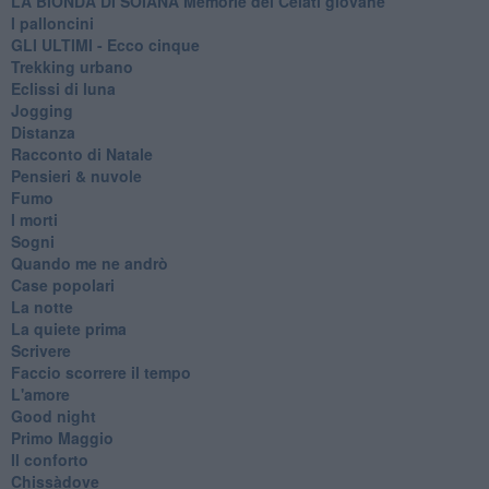
LA BIONDA DI SOIANA Memorie del Celati giovane
I palloncini
GLI ULTIMI - Ecco cinque
Trekking urbano
Eclissi di luna
Jogging
Distanza
Racconto di Natale
Pensieri & nuvole
Fumo
I morti
Sogni
Quando me ne andrò
Case popolari
La notte
La quiete prima
Scrivere
Faccio scorrere il tempo
L'amore
Good night
Primo Maggio
Il conforto
Chissàdove