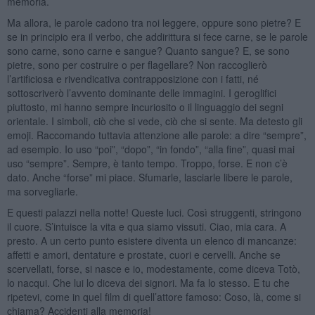
memoria.
Ma allora, le parole cadono tra noi leggere, oppure sono pietre? E
se in principio era il verbo, che addirittura si fece carne, se le parole
sono carne, sono carne e sangue? Quanto sangue? E, se sono
pietre, sono per costruire o per flagellare? Non raccoglierò
l’artificiosa e rivendicativa contrapposizione con i fatti, né
sottoscriverò l’avvento dominante delle immagini. I geroglifici
piuttosto, mi hanno sempre incuriosito o il linguaggio dei segni
orientale. I simboli, ciò che si vede, ciò che si sente. Ma detesto gli
emoji. Raccomando tuttavia attenzione alle parole: a dire “sempre”,
ad esempio. Io uso “poi”, “dopo”, “in fondo”, “alla fine”, quasi mai
uso “sempre”. Sempre, è tanto tempo. Troppo, forse. E non c’è
dato. Anche “forse” mi piace. Sfumarle, lasciarle libere le parole,
ma sorvegliarle.
E questi palazzi nella notte! Queste luci. Così struggenti, stringono
il cuore. S’intuisce la vita e qua siamo vissuti. Ciao, mia cara. A
presto. A un certo punto esistere diventa un elenco di mancanze:
affetti e amori, dentature e prostate, cuori e cervelli. Anche se
scervellati, forse, si nasce e io, modestamente, come diceva Totò,
lo nacqui. Che lui lo diceva dei signori. Ma fa lo stesso. E tu che
ripetevi, come in quel film di quell’attore famoso: Coso, là, come si
chiama? Accidenti alla memoria!