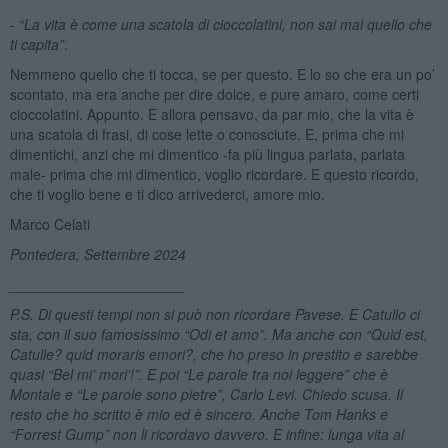
-
“La vita è come una scatola di cioccolatini, non sai mai quello che
ti capita”
.
Nemmeno quello che ti tocca, se per questo. E lo so che era un po’
scontato, ma era anche per dire dolce, e pure amaro, come certi
cioccolatini. Appunto. E allora pensavo, da par mio, che la vita è
una scatola di frasi, di cose lette o conosciute. E, prima che mi
dimentichi, anzi che mi dimentico -fa più lingua parlata, parlata
male- prima che mi dimentico, voglio ricordare. E questo ricordo,
che ti voglio bene e ti dico arrivederci, amore mio.
Marco Celati
Pontedera, Settembre 2024
______________________
P.S. Di questi tempi non si può non ricordare Pavese. E Catullo ci
sta, con il suo famosissimo “Odi et amo”. Ma anche con
“Quid est,
Catulle? quid moraris emori?, che ho preso in prestito e sarebbe
quasi “Bel mi’ mori’!”. E poi “Le parole tra noi leggere” che è
Montale e “Le parole sono pietre”, Carlo Levi. Chiedo scusa. Il
resto che ho scritto è mio ed è sincero. Anche Tom Hanks e
“Forrest Gump” non li ricordavo davvero. E infine: lunga vita al