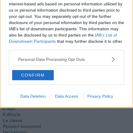
Belle lettere
interest-based ads based on personal information utilized by
25 Aprile
us or personal information disclosed to third parties prior to
Todo el bien, todo el mal
your opt-out. You may separately opt-out of the further
Silenzio
disclosure of your personal information by third parties on the
Le parole
IAB’s list of downstream participants. This information may
​L’Australiana
also be disclosed by us to third parties on the
IAB’s List of
Le stelle del jazz
Downstream Participants
that may further disclose it to other
Vita & morte
third parties.
Auguri
Moro
Personal Data Processing Opt Outs
Passanti
Continuando, la nonna e il carretto
Metaverso smart
CONFIRM
Fiamme
Anzi
Confessioni autoreferenziali
Utopie
Data Deletion
Data Access
Privacy Policy
Estate
Il lago
Il diluvio
La classe
Pensieri incoerenti
Dal balcone