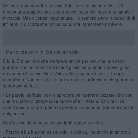
Sei bella quando ridi, le dicevo. E lei, perché, se non rido...? E
teneva una sospensione, che traduco in puntini, ma era un’amabile
minaccia. Una divertita impuntatura. Ho sempre avuto la capacità di
infilarmi in discorsi che non so condurre, tantomeno risolvere.
⁃ Ma no, era per dire. Sei sempre bella!
E lo è. Era per dire che sorrideva anche per me, che non sono
portato. Non ho la bocca e i denti giusti: né quando li avevo guasti,
né quando li ho avuti finti. Volevo dire, ma non lo dissi. Troppo
complicato. Non per lei, che era vero che sorrideva anche per me e
sembravamo felici.
⁃ Le parole, serbale, non le sprecare per sparare cazzate, che con
quelle quattro o cinque cose buone che ti restano da dire ci vai
avanti ancora un po’, prima di perdere la memoria. Semmai rifugiati
nei pensieri.
Cosi diceva. Mi amava, senza darlo troppo a vedere.
⁃ Perché il bla bla non esiste solo in politica, ma anche in amore e
in tutte le altre cose.