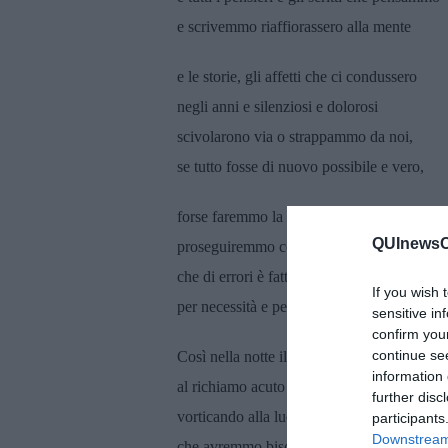
e scrivemmo riaffiorassero alla mente
e le storie, gli affetti che ci condussero
negli anni e silenziosi e dolorosi
scivolarono via o strappammo da noi,
se tutto fosse di nuovo possibile e vero,
forse faremmo la cosa giusta o forse no,
QUInewsCu
proseguiremmo comunque gli inevitabili er
che di errori è fatta la mia vita e la tua,
If you wish 
per necessità e per caso, per piacere e dove
sensitive in
confirm you
continue se
Così nella notte illune, al canto notturno dei 
information 
al richiamo acuto della civetta predatrice,
further disc
vorticando alla luce le falene, appare chiar
participants
Downstream 
che avremmo bisogno di tempo e di silenzi