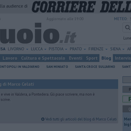
alla audience di
o
Aggiornato alle 19:00
METEO:
Lun
ISA
LIVORNO
LUCCA
PISTOIA
PRATO
FIRENZE
SIENA
A
Lavoro
Cultura e Spettacolo
Eventi
Sport
Blog
Intervi
NTOPOLI IN VALD'ARNO
SAN MINIATO
SANTA CROCE SULL'ARNO
SANT
 di Marco Celati
vive in Valdera, a Pontedera. Gli piace scrivere, ma non è
scrive.
Q
Vedi tutti gli articoli del blog di Marco Celati
Mem
big