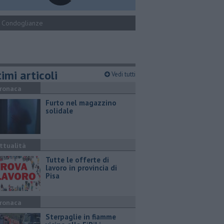
Condoglianze
imi articoli
Vedi tutti
ronaca
Furto nel magazzino
solidale
ttualità
​Tutte le offerte di
lavoro in provincia di
Pisa
ronaca
Sterpaglie in fiamme