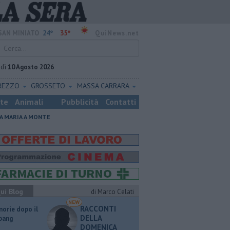
24°
35°
SAN MINIATO
QuiNews.net
edì
10 Agosto 2026
REZZO
GROSSETO
MASSA CARRARA
ste
Animali
Pubblicità
Contatti
A MARIA A MONTE
ui Blog
di Marco Celati
RACCONTI
orie dopo il
DELLA
 bang
DOMENICA