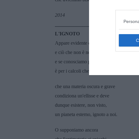
2014
Persona
_________________________
L'IGNOTO
Appare evidente quello che è
e ciò che non è non sappiamo
e se conosciamo più del mondo
è per i calcoli che ci dicono
che una materia oscura e grave
condiziona un'ellisse e deve
dunque esistere, non visto,
un pianeta esterno, ignoto a noi.
O supponiamo ancora