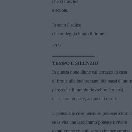
che ci trascina
e scuote.
Io sono il salice
che ondeggia lungo il fiume.
2013
__________________
TEMPO E SILENZIO
In questa notte illune sul terrazzo di casa
di fronte alle luci tremanti dei paesi d'intor
penso che il mondo dovrebbe fermarsi
e lasciarci in pace, acquietati e soli.
E penso alle cose perse: se potessero tornar
se la vita che lasciammo potesse rivivere
e tutti i pensieri e gli scritti che pensammo