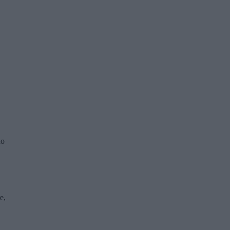
no
e,