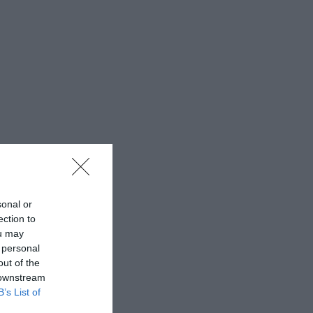
sonal or
ection to
ou may
 personal
out of the
 downstream
B’s List of