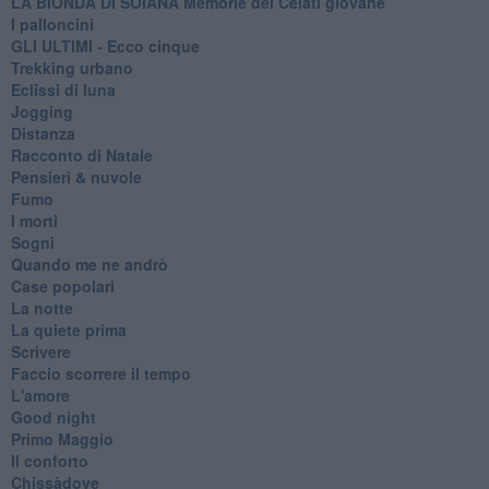
LA BIONDA DI SOIANA Memorie del Celati giovane
I palloncini
GLI ULTIMI - Ecco cinque
Trekking urbano
Eclissi di luna
Jogging
Distanza
Racconto di Natale
Pensieri & nuvole
Fumo
I morti
Sogni
Quando me ne andrò
Case popolari
La notte
La quiete prima
Scrivere
Faccio scorrere il tempo
L'amore
Good night
Primo Maggio
Il conforto
Chissàdove