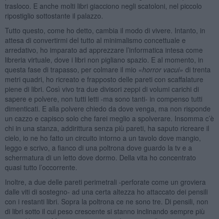
trasloco. E anche molti libri giacciono negli scatoloni, nel piccolo
ripostiglio sottostante il palazzo.
Tutto questo, come ho detto, cambia il modo di vivere. Intanto, in
attesa di convertirmi del tutto al minimalismo concettuale e
arredativo, ho imparato ad apprezzare l’informatica intesa come
libreria virtuale, dove i libri non pigliano spazio. E al momento, in
questa fase di trapasso, per colmare il mio «
horror vacui»
di trenta
metri quadri, ho ricreato e frapposto delle pareti con scaffalature
piene di libri. Così vivo tra due divisori zeppi di volumi carichi di
sapere e polvere, non tutti letti -ma sono tanti- in compenso tutti
dimenticati. E alla polvere chiedo da dove venga, ma non risponde
un cazzo e capisco solo che farei meglio a spolverare. Insomma c’è
chi in una stanza, addirittura senza più pareti, ha saputo ricreare il
cielo, io ne ho fatto un circuito intorno a un tavolo dove mangio,
leggo e scrivo, a fianco di una poltrona dove guardo la tv e a
schermatura di un letto dove dormo. Della vita ho concentrato
quasi tutto l’occorrente.
Inoltre, a due delle pareti perimetrali -perforate come un groviera
dalle viti di sostegno- ad una certa altezza ho attaccato dei pensili
con i restanti libri. Sopra la poltrona ce ne sono tre. Di pensili, non
di libri sotto il cui peso crescente si stanno inclinando sempre più