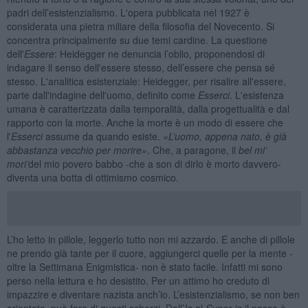
padri dell’esistenzialismo. L'opera pubblicata nel 1927 è
considerata una pietra miliare della filosofia del Novecento. Si
concentra principalmente su due temi cardine. La questione
dell'
Essere
: Heidegger ne denuncia l’oblio, proponendosi di
indagare il senso dell'essere stesso, dell’essere che pensa sé
stesso. L'analitica esistenziale: Heidegger, per risalire all'essere,
parte dall'indagine dell'uomo, definito come
Esserci
. L'esistenza
umana è caratterizzata dalla temporalità, dalla progettualità e dal
rapporto con la morte. Anche la morte è un modo di essere che
l'
Esserci
assume da quando esiste.
«
L
’
uomo, appena nato, è già
abbastanza vecchio per morire»
. Che, a paragone, il
bel mi
’
mori
’
del mio povero babbo -che a son di dirlo è morto davvero-
diventa una botta di ottimismo cosmico.
L’ho letto in pillole, leggerlo tutto non mi azzardo. E anche di pillole
ne prendo già tante per il cuore, aggiungerci quelle per la mente -
oltre la Settimana Enigmistica- non è stato facile. Infatti mi sono
perso nella lettura e ho desistito. Per un attimo ho creduto di
impazzire e diventare nazista anch’io. L’esistenzialismo, se non ben
orientato, può fare di questi scherzi. Dall’
Io
al
Super io
il passo è