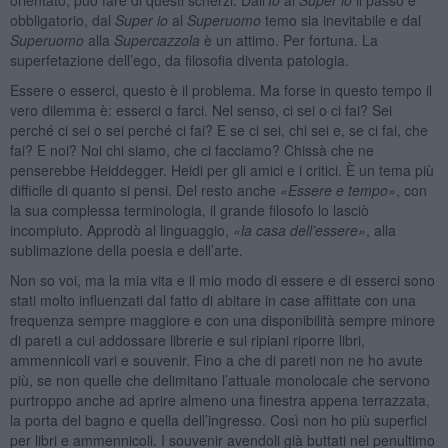
obbligatorio, dal
Super io
al
Superuomo
temo sia inevitabile e dal
Superuomo
alla
Supercazzola
è un attimo. Per fortuna. La
superfetazione dell’ego, da filosofia diventa patologia.
Essere o esserci, questo è il problema. Ma forse in questo tempo il
vero dilemma è: esserci o farci. Nel senso, ci sei o ci fai? Sei
perché ci sei o sei perché ci fai? E se ci sei, chi sei e, se ci fai, che
fai? E noi? Noi chi siamo, che ci facciamo? Chissà che ne
penserebbe Heiddegger. Heidi per gli amici e i critici. È un tema più
difficile di quanto si pensi. Del resto anche
«Essere e tempo»
, con
la sua complessa terminologia, il grande filosofo lo lasciò
incompiuto. Approdò al linguaggio,
«la casa dell’essere»
, alla
sublimazione della poesia e dell’arte.
Non so voi, ma la mia vita e il mio modo di essere e di esserci sono
stati molto influenzati dal fatto di abitare in case affittate con una
frequenza sempre maggiore e con una disponibilità sempre minore
di pareti a cui addossare librerie e sui ripiani riporre libri,
ammennicoli vari e souvenir. Fino a che di pareti non ne ho avute
più, se non quelle che delimitano l’attuale monolocale che servono
purtroppo anche ad aprire almeno una finestra appena terrazzata,
la porta del bagno e quella dell’ingresso. Così non ho più superfici
per libri e ammennicoli. I souvenir avendoli già buttati nel penultimo