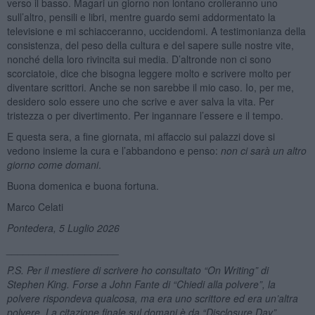
verso il basso. Magari un giorno non lontano crolleranno uno
sull’altro, pensili e libri, mentre guardo semi addormentato la
televisione e mi schiacceranno, uccidendomi. A testimonianza della
consistenza, del peso della cultura e del sapere sulle nostre vite,
nonché della loro rivincita sui media. D’altronde non ci sono
scorciatoie, dice che bisogna leggere molto e scrivere molto per
diventare scrittori. Anche se non sarebbe il mio caso. Io, per me,
desidero solo essere uno che scrive e aver salva la vita. Per
tristezza o per divertimento. Per ingannare l’essere e il tempo.
E questa sera, a fine giornata, mi affaccio sui palazzi dove si
vedono insieme la cura e l’abbandono e penso:
non ci sarà un altro
giorno come domani
.
Buona domenica e buona fortuna.
Marco Celati
Pontedera, 5 Luglio 2026
____________________
P.S. Per il mestiere di scrivere ho consultato “On Writing” di
Stephen King. Forse a John Fante di “Chiedi alla polvere”, la
polvere rispondeva qualcosa, ma era uno scrittore ed era un’altra
polvere. La citazione finale sul domani è da “Disclosure Day”,