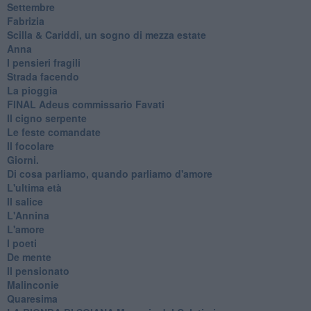
Settembre
Fabrizia
​Scilla & Cariddi, un sogno di mezza estate
Anna
I pensieri fragili
Strada facendo
La pioggia
FINAL Adeus commissario Favati
Il cigno serpente
Le feste comandate
Il focolare
Giorni.
Di cosa parliamo, quando parliamo d'amore
L'ultima età
Il salice
L'Annina
L'amore
I poeti
De mente
Il pensionato
Malinconie
Quaresima