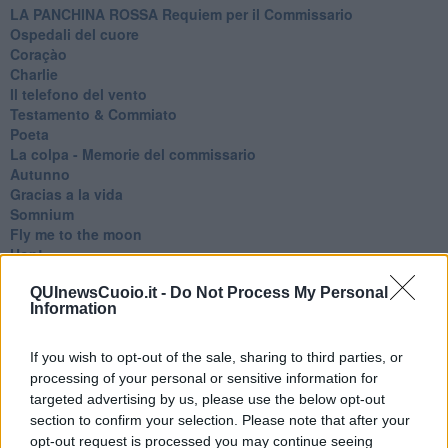
​LA PANCHINA ROSSA Requiem per il Commissario
Ospedali del cuore
Coraçào
Charlie
Il telefono del vento
Testamento & Commiato
Poeta
​La colpa - Memorie del commissario
Autunno
Gracias a la vida
Somnium
Fly me to the moon
Hop!
O sonho de um prisioneiro
QUInewsCuoio.it -
Do Not Process My Personal
Memòrias
Information
Sto qui
Scrivi
Bestiario
If you wish to opt-out of the sale, sharing to third parties, or
Pillole
processing of your personal or sensitive information for
Veglia
targeted advertising by us, please use the below opt-out
​“D” come delitto
section to confirm your selection. Please note that after your
D
opt-out request is processed you may continue seeing