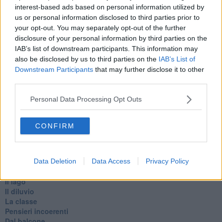
Belle lettere
interest-based ads based on personal information utilized by
25 Aprile
us or personal information disclosed to third parties prior to
Todo el bien, todo el mal
your opt-out. You may separately opt-out of the further
Silenzio
disclosure of your personal information by third parties on the
Le parole
IAB’s list of downstream participants. This information may
​L’Australiana
also be disclosed by us to third parties on the
IAB’s List of
Le stelle del jazz
Downstream Participants
that may further disclose it to other
Vita & morte
third parties.
Auguri
Moro
Personal Data Processing Opt Outs
Passanti
Continuando, la nonna e il carretto
Metaverso smart
CONFIRM
Fiamme
Anzi
Confessioni autoreferenziali
Utopie
Data Deletion
Data Access
Privacy Policy
Estate
Il lago
Il diluvio
La classe
Pensieri incoerenti
Dal balcone