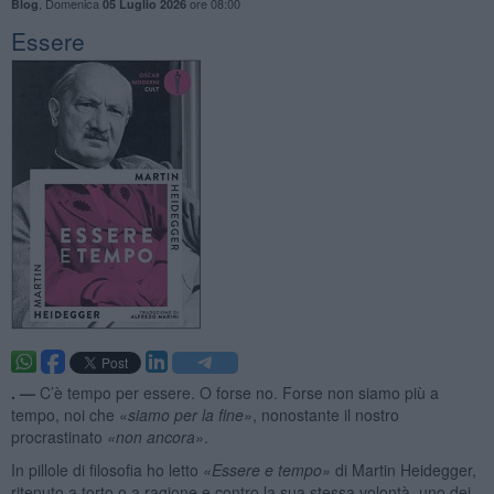
,
Domenica
ore 08:00
Blog
05 Luglio 2026
Essere
. —
C’è tempo per essere. O forse no. Forse non siamo più a
tempo, noi che «
siamo per la fine»
, nonostante il nostro
procrastinato
«
non ancora»
.
In pillole di filosofia ho letto
«
Essere e tempo»
di Martin Heidegger,
ritenuto a torto o a ragione e contro la sua stessa volontà, uno dei