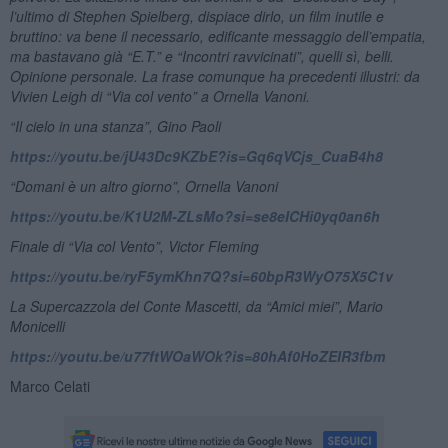
l’ultimo di Stephen Spielberg, dispiace dirlo, un film inutile e
bruttino: va bene il necessario, edificante messaggio dell’empatia,
ma bastavano già “E.T.” e “Incontri ravvicinati”, quelli sì, belli.
Opinione personale. La frase comunque ha precedenti illustri: da
Vivien Leigh di “Via col vento” a Ornella Vanoni.
“Il cielo in una stanza”, Gino Paoli
https://youtu.be/jU43Dc9KZbE?is=Gq6qVCjs_CuaB4h8
“Domani è un altro giorno”, Ornella Vanoni
https://youtu.be/K1U2M-ZLsMo?si=se8eICHi0yq0an6h
Finale di “Via col Vento”, Victor Fleming
https://youtu.be/ryF5ymKhn7Q?si=60bpR3WyO75X5C1v
La Supercazzola del Conte Mascetti, da “Amici miei”, Mario
Monicelli
https://youtu.be/u77ftWOaWOk?is=80hAf0HoZEIR3fbm
Marco Celati