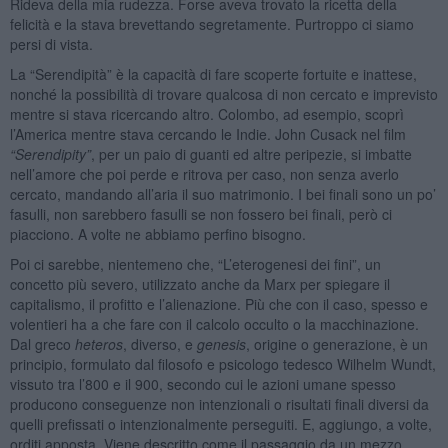
Rideva della mia rudezza. Forse aveva trovato la ricetta della
felicità e la stava brevettando segretamente. Purtroppo ci siamo
persi di vista.
La “Serendipità” è la capacità di fare scoperte fortuite e inattese,
nonché la possibilità di trovare qualcosa di non cercato e imprevisto
mentre si stava ricercando altro. Colombo, ad esempio, scoprì
l’America mentre stava cercando le Indie. John Cusack nel film
“
Serendipity
”
, per un paio di guanti ed altre peripezie, si imbatte
nell’amore che poi perde e ritrova per caso, non senza averlo
cercato, mandando all’aria il suo matrimonio. I bei finali sono un po’
fasulli, non sarebbero fasulli se non fossero bei finali, però ci
piacciono. A volte ne abbiamo perfino bisogno.
Poi ci sarebbe, nientemeno che, “L’eterogenesi dei fini”, un
concetto più severo, utilizzato anche da Marx per spiegare il
capitalismo, il profitto e l’alienazione. Più che con il caso, spesso e
volentieri ha a che fare con il calcolo occulto o la macchinazione.
Dal greco
heteros
, diverso, e
genesis
, origine o generazione, è un
principio, formulato dal filosofo e psicologo tedesco Wilhelm Wundt,
vissuto tra l’800 e il 900, secondo cui le azioni umane spesso
producono conseguenze non intenzionali o risultati finali diversi da
quelli prefissati o intenzionalmente perseguiti. E, aggiungo, a volte,
orditi apposta. Viene descritto come il passaggio da un mezzo