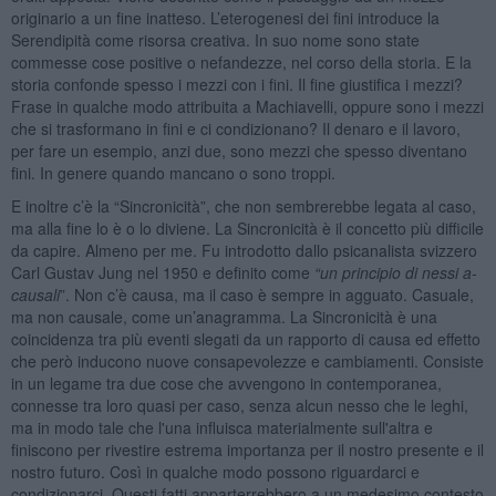
originario a un fine inatteso. L’eterogenesi dei fini introduce la
Serendipità come risorsa creativa. In suo nome sono state
commesse cose positive o nefandezze, nel corso della storia. E la
storia confonde spesso i mezzi con i fini. Il fine giustifica i mezzi?
Frase in qualche modo attribuita a Machiavelli, oppure sono i mezzi
che si trasformano in fini e ci condizionano? Il denaro e il lavoro,
per fare un esempio, anzi due, sono mezzi che spesso diventano
fini. In genere quando mancano o sono troppi.
E inoltre c’è la “Sincronicità”, che non sembrerebbe legata al caso,
ma alla fine lo è o lo diviene. La Sincronicità è il concetto più difficile
da capire. Almeno per me. Fu introdotto dallo psicanalista svizzero
Carl Gustav Jung nel 1950 e definito come
“
un principio di nessi a-
causali
”. Non c’è causa, ma il caso è sempre in agguato. Casuale,
ma non causale, come un’anagramma. La Sincronicità è una
coincidenza tra più eventi slegati da un rapporto di causa ed effetto
che però inducono nuove consapevolezze e cambiamenti. Consiste
in un legame tra due cose che avvengono in contemporanea,
connesse tra loro quasi per caso, senza alcun nesso che le leghi,
ma in modo tale che l'una influisca materialmente sull'altra e
finiscono per rivestire estrema importanza per il nostro presente e il
nostro futuro. Così in qualche modo possono riguardarci e
condizionarci. Questi fatti apparterrebbero a un medesimo contesto