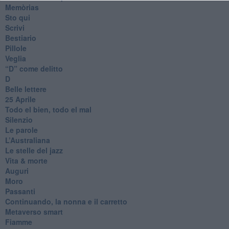
Memòrias
Sto qui
Scrivi
Bestiario
Pillole
Veglia
​“D” come delitto
D
Belle lettere
25 Aprile
Todo el bien, todo el mal
Silenzio
Le parole
​L’Australiana
Le stelle del jazz
Vita & morte
Auguri
Moro
Passanti
Continuando, la nonna e il carretto
Metaverso smart
Fiamme