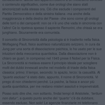
o contenuto significativo, come due orologi che siano stati
sincronizzati sulla stessa ora. Ciò che esclude i componenti del
Partito Democratico e della sinistra italiana -ma anche della
maggioranza e della destra del Paese- che sono come gli orologi
delle torri o dei campanili: non ce n’è uno che vada in sincronia con
l’altro! Ce lo ripeteva spesso il sapiente Remorini, che chissà se era
junghiano. Sicuramente era comunista.
Il concetto di Sincronicità dalla psicologia si è trasferito nella fisica.
Wolfagang Pauli, fisico austriaco naturalizzato svizzero, in cura da
Jung per una sorta di dissociazione psichica, lo ha usato per le sue
intuizioni della meccanica quantistica. Dalla dissociazione non è
chiaro se guarì, in compenso nel 1945 prese il Nobel per la Fisica.
La Sincronicità si rivelava essere il principio ideale per sciogliere
molti dei dubbi innescati anche nel modello di triade della fisica
classica: primo: il tempo, secondo: lo spazio, terzo: la casualità. Al
"quarto escluso"
è stato dato, appunto, il nome di Sincronicità. Vi
prego di non chiedermi perché. La psiche, la fisica e ancor più
quella quantistica, per me restano misteri assoluti e impenetrabili.
Posso solo dire che, non soltanto, findai tempi di Aristotele,
“
tertium
non datur”,
a questo punto anche del
“
quarto”
c’è da dubitare,
essendo escluso. Non solo! Le agenzie finanziarie mi telefonano