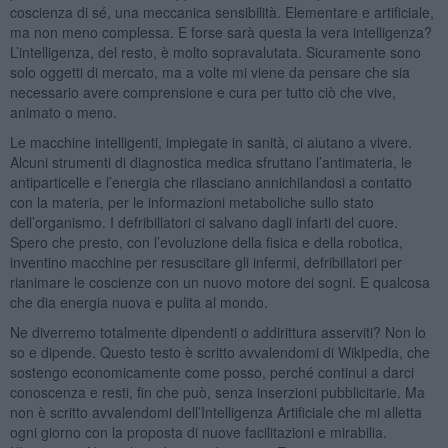
coscienza di sé, una meccanica sensibilità. Elementare e artificiale,
ma non meno complessa. E forse sarà questa la vera intelligenza?
L’intelligenza, del resto, è molto sopravalutata. Sicuramente sono
solo oggetti di mercato, ma a volte mi viene da pensare che sia
necessario avere comprensione e cura per tutto ciò che vive,
animato o meno.
Le macchine intelligenti, impiegate in sanità, ci aiutano a vivere.
Alcuni strumenti di diagnostica medica sfruttano l’antimateria, le
antiparticelle e l’energia che rilasciano annichilandosi a contatto
con la materia, per le informazioni metaboliche sullo stato
dell’organismo. I defribillatori ci salvano dagli infarti del cuore.
Spero che presto, con l’evoluzione della fisica e della robotica,
inventino macchine per resuscitare gli infermi, defribillatori per
rianimare le coscienze con un nuovo motore dei sogni. E qualcosa
che dia energia nuova e pulita al mondo.
Ne diverremo totalmente dipendenti o addirittura asserviti? Non lo
so e dipende. Questo testo è scritto avvalendomi di Wikipedia, che
sostengo economicamente come posso, perché continui a darci
conoscenza e resti, fin che può, senza inserzioni pubblicitarie. Ma
non è scritto avvalendomi dell’Intelligenza Artificiale che mi alletta
ogni giorno con la proposta di nuove facilitazioni e mirabilia.