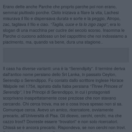
Erano dette anche Parche che proprio parche poi non erano,
semmai piuttosto porche. Cloto iniziava a filare la vita, Lachesi
misurava il filo e dispensava durata e sorte e la peggio, Atropo,
zac, tagliava il filo e ciao.
“Taglia, cuce e fa lo zigo zago”
, era lo
slogan di una macchina per cucire del secolo scorso. Insomma le
Parche ci cuciono addosso un bel cappottino che noi indossiamo a
piacimento, ma, quando va bene, dura una stagione..
Il caso ha diverse varianti: una è la “Serendipity”. Il termine deriva
dall'antico nome persiano dello Sri Lanka, in passato Ceylon,
Serendip o Serendippo. Fu coniato dallo scrittore inglese Horace
Walpole nel 1754, ispirato dalla fiaba persiana
“
Three Princes of
Serendip
”
, I tre Principi di Serendippo, in cui i protagonisti
scoprivano inaspettatamente cose preziose che non stavano
cercando. Chi cerca trova, ma se o cosa trova spesso non si sa.
Comunque cerca. Avevo un amico, ricercatore, ovviamente
precario, all’Università di Pisa. Gli dicevo, cerchi, cerchi, ma che
cazzo trovi? Dovreste essere “trovatori” e non solo ricercatori.
Chissà se è ancora precario. Rispondeva, se non cerchi non trovi.