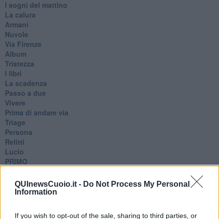
I sogni del mattino
La calura
Armani
Nuvole
Via Firenze
Album
Tristezza
I libri
La scadenza
Passo a due
Vivere
Prima di andare via
Triage
Persona
Relitti
Lucio
PRIMO
Sogni & incubi
Accidenti all’amore
QUInewsCuoio.it -
Do Not Process My Personal
Protezione civile
Information
Walter
Appunti per l'inverno
If you wish to opt-out of the sale, sharing to third parties, or