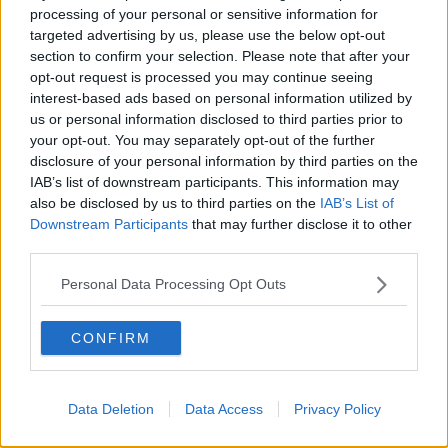
Il muro di Baj
processing of your personal or sensitive information for
Biografia emotiva
targeted advertising by us, please use the below opt-out
La tempesta e altro
section to confirm your selection. Please note that after your
Umani
opt-out request is processed you may continue seeing
I bolidi
interest-based ads based on personal information utilized by
Parole
us or personal information disclosed to third parties prior to
Amarezza
your opt-out. You may separately opt-out of the further
Colpa & merito
Vento
disclosure of your personal information by third parties on the
​LA PANCHINA ROSSA Requiem per il Commissario
IAB’s list of downstream participants. This information may
Ospedali del cuore
also be disclosed by us to third parties on the
IAB’s List of
Coraçào
Downstream Participants
that may further disclose it to other
Charlie
third parties.
Il telefono del vento
Testamento & Commiato
Personal Data Processing Opt Outs
Poeta
​La colpa - Memorie del commissario
CONFIRM
Autunno
Gracias a la vida
Somnium
Fly me to the moon
Data Deletion
Data Access
Privacy Policy
Hop!
O sonho de um prisioneiro