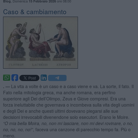
,
Domenica
ore 08:00
Blog
15 Febbraio 2026
Caso & cambiamento
. —
La vita a volte è un caso e a caso viene e va. La sorte, il fato. Il
Fato nella mitologia greca, ma anche romana, era perfino
superiore agli Dei dell’Olimpo, Zeus e Giove compresi. Era una
forza ineluttabile che governava o incombeva sulla vita degli uomini
e degli Dei e anche questi ultimi dovevano piegarsi alle sue
decisioni irrevocabili divenendone solo esecutori. Erano le Moire.
“
O mia bella Moira, no, non mi lasciare, non mi devi rovinare, o no,
no, no, no, no!”
, faceva una canzone di parecchio tempo fa. Più o
meno.