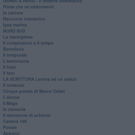
Uomini & Rettili - Il ramarro smeraldino
Prima che mi addormenti
In carcere
Racconto interattivo
Igea marina
​NORD SUD
La marsigliese
Il compleanno e il tempo
Barcelona
Il temporale
L'astronauta
Il frate
Il faro
​LA SCRITTURA Lettera ad un amico
Il romanzo
Cinque poesie di Marco Celati
L'airone
Il Mago
In memoria
Il montatore di schermi
Camera 109
Poesie
Appunti