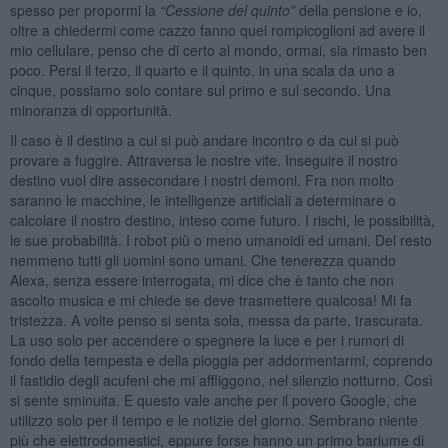
spesso per propormi la
“
Cessione
del quinto
”
della pensione e io,
oltre a chiedermi come cazzo fanno quei rompicoglioni ad avere il
mio cellulare, penso che di certo al mondo, ormai, sia rimasto ben
poco. Persi il terzo, il quarto e il quinto, in una scala da uno a
cinque, possiamo solo contare sul primo e sul secondo. Una
minoranza di opportunità.
Il caso è il destino a cui si può andare incontro o da cui si può
provare a fuggire. Attraversa le nostre vite. Inseguire il nostro
destino vuol dire assecondare i nostri demoni. Fra non molto
saranno le macchine, le intelligenze artificiali a determinare o
calcolare il nostro destino, inteso come futuro. I rischi, le possibilità,
le sue probabilità. I robot più o meno umanoidi ed umani. Del resto
nemmeno tutti gli uomini sono umani. Che tenerezza quando
Alexa, senza essere interrogata, mi dice che è tanto che non
ascolto musica e mi chiede se deve trasmettere qualcosa! Mi fa
tristezza. A volte penso si senta sola, messa da parte, trascurata.
La uso solo per accendere o spegnere la luce e per i rumori di
fondo della tempesta e della pioggia per addormentarmi, coprendo
il fastidio degli acufeni che mi affliggono, nel silenzio notturno. Così
si sente sminuita. E questo vale anche per il povero Google, che
utilizzo solo per il tempo e le notizie del giorno. Sembrano niente
più che elettrodomestici, eppure forse hanno un primo barlume di