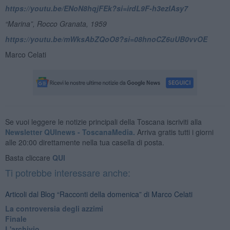
https://youtu.be/ENoN8hqjFEk?si=irdL9F-h3ezIAsy7
“
Marina”, Rocco Granata, 1959
https://youtu.be/mWksAbZQoO8?si=08hnoCZ6uUB0vvOE
Marco Celati
Se vuoi leggere le notizie principali della Toscana iscriviti alla
Newsletter QUInews - ToscanaMedia.
Arriva gratis tutti i giorni
alle 20:00 direttamente nella tua casella di posta.
Basta cliccare
QUI
Ti potrebbe interessare anche:
Articoli dal Blog “Racconti della domenica” di Marco Celati
La controversia degli azzimi
Finale
L'archivio