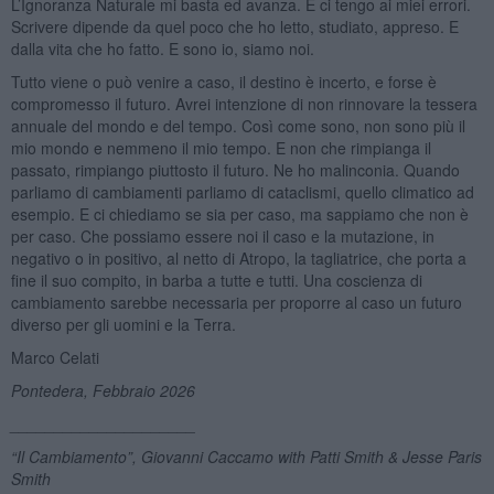
L’Ignoranza Naturale mi basta ed avanza. E ci tengo ai miei errori.
Scrivere dipende da quel poco che ho letto, studiato, appreso. E
dalla vita che ho fatto. E sono io, siamo noi.
Tutto viene o può venire a caso, il destino è incerto, e forse è
compromesso il futuro. Avrei intenzione di non rinnovare la tessera
annuale del mondo e del tempo. Così come sono, non sono più il
mio mondo e nemmeno il mio tempo. E non che rimpianga il
passato, rimpiango piuttosto il futuro. Ne ho malinconia. Quando
parliamo di cambiamenti parliamo di cataclismi, quello climatico ad
esempio. E ci chiediamo se sia per caso, ma sappiamo che non è
per caso. Che possiamo essere noi il caso e la mutazione, in
negativo o in positivo, al netto di Atropo, la tagliatrice, che porta a
fine il suo compito, in barba a tutte e tutti. Una coscienza di
cambiamento sarebbe necessaria per proporre al caso un futuro
diverso per gli uomini e la Terra.
Marco Celati
Pontedera, Febbraio 2026
_____________________
“
Il Cambiamento”
, Giovanni Caccamo with Patti Smith & Jesse Paris
Smith