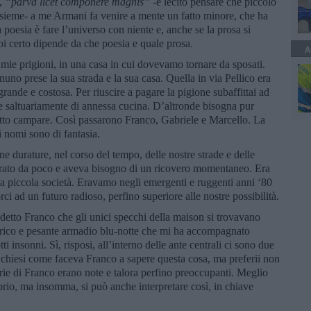
a,
“
parva licet componere magnis
”
-è lecito pensare che piccolo
sieme- a me Armani fa venire a mente un fatto minore, che ha
 poesia è fare l’universo con niente e, anche se la prosa si
i certo dipende da che poesia e quale prosa.
A
e mie prigioni, in una casa in cui dovevamo tornare da sposati.
o prese la sua strada e la sua casa. Quella in via Pellico era
, grande e costosa. Per riuscire a pagare la pigione subaffittai ad
 saltuariamente di annessa cucina. D’altronde bisogna pur
tutto campare. Così passarono Franco, Gabriele e Marcello. La
i nomi sono di fantasia.
e durature, nel corso del tempo, delle nostre strade e delle
parato da poco e aveva bisogno di un ricovero momentaneo. Era
 piccola società. Eravamo negli emergenti e ruggenti anni ‘80
ci ad un futuro radioso, perfino superiore alle nostre possibilità.
detto Franco che gli unici specchi della maison si trovavano
rico e pesante armadio blu-notte che mi ha accompagnato
otti insonni. Sì, risposi, all’interno delle ante centrali ci sono due
i chiesi come faceva Franco a sapere questa cosa, ma preferii non
orie di Franco erano note e talora perfino preoccupanti. Meglio
io, ma insomma, si può anche interpretare così, in chiave