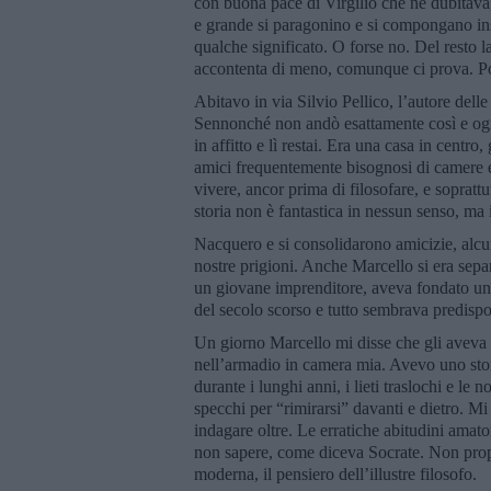
con buona pace di Virgilio che ne dubitav
e grande si paragonino e si compongano in
qualche significato. O forse no. Del resto la
accontenta di meno, comunque ci prova. Po
Abitavo in via Silvio Pellico, l’autore dell
Sennonché non andò esattamente così e ognun
in affitto e lì restai. Era una casa in centro
amici frequentemente bisognosi di camere e
vivere, ancor prima di filosofare, e soprat
storia non è fantastica in nessun senso, ma 
Nacquero e si consolidarono amicizie, alcun
nostre prigioni. Anche Marcello si era se
un giovane imprenditore, aveva fondato una
del secolo scorso e tutto sembrava predispor
Un giorno Marcello mi disse che gli aveva 
nell’armadio in camera mia. Avevo uno sto
durante i lunghi anni, i lieti traslochi e le n
specchi per “rimirarsi” davanti e dietro. M
indagare oltre. Le erratiche abitudini amat
non sapere, come diceva Socrate. Non propr
moderna, il pensiero dell’illustre filosofo.