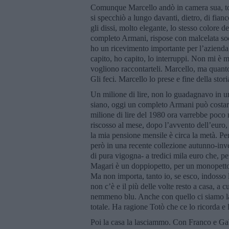
Comunque Marcello andò in camera sua, tor
si specchiò a lungo davanti, dietro, di fianc
gli dissi, molto elegante, lo stesso colore
completo Armani, rispose con malcelata sod
ho un ricevimento importante per l’azienda, 
capito, ho capito, lo interruppi. Non mi è ma
vogliono raccontarteli. Marcello, ma quant
Gli feci. Marcello lo prese e fine della stori
Un milione di lire, non lo guadagnavo in u
siano, oggi un completo Armani può costare 
milione di lire del 1980 ora varrebbe poco 
riscosso al mese, dopo l’avvento dell’euro
la mia pensione mensile è circa la metà. Per
però in una recente collezione autunno-inv
di pura vigogna- a tredici mila euro che, p
Magari è un doppiopetto, per un monopetto
Ma non importa, tanto io, se esco, indosso 
non c’è e il più delle volte resto a casa, a
nemmeno blu. Anche con quello ci siamo las
totale. Ha ragione Totò che ce lo ricorda 
Poi la casa la lasciammo. Con Franco e Gab