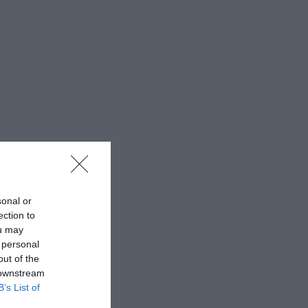
sonal or
ection to
ou may
 personal
out of the
 downstream
B’s List of