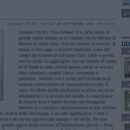
con 
QUI
DI MARCO CELATI - MARTEDÌ
09 SETTEMBRE 2025
ORE 08:00
Armani è morto. Viva Armani! Il re della moda, il
grande stilista italiano se n’è andato, ma ha lasciato la
Ult
Maison in solide mani. Non ha venduto il marchio -il
brand, si dice oggi- a stranieri finanziari, come nel
A
campo del fashion alcuni hanno fatto. Oltre a questo,
non ho molto da aggiungere: non mi intendo di moda,
né di Made in Italy, perché spesso, anche se non del
tutto volentieri, compro cinese, vietnamita o
pakistano. Almeno così è scritto nell’etichetta degli
acquisti a buon prezzo di supermercati o outlet. E
A
temo che dietro quelle produzioni si celino ancora lo
sfruttamento e la povertà del mondo. Le maestranze
di Armani invece hanno lasciato uno struggente
attestato di cordoglio e ringraziamento al loro defunto
o, al di là delle circostanze, è un fatto significativo. Come e
A
icati e dei servizi apparsi sulla stampa e sui media. Per non
e grande oggi si studia insieme all’infinitamente piccolo e forse,