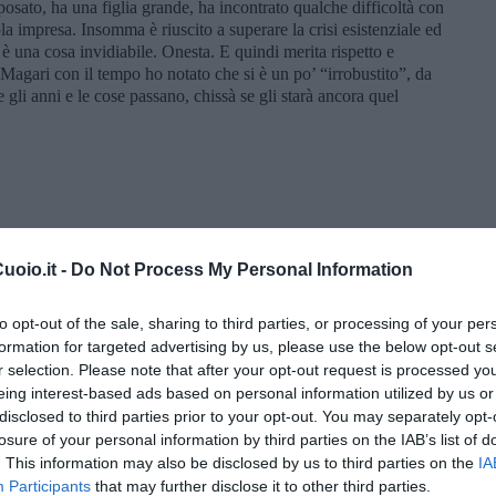
isposato, ha una figlia grande, ha incontrato qualche difficoltà con
la impresa. Insomma è riuscito a superare la crisi esistenziale ed
una cosa invidiabile. Onesta. E quindi merita rispetto e
gari con il tempo ho notato che si è un po’ “irrobustito”, da
gli anni e le cose passano, chissà se gli starà ancora quel
son volasne via. A sent che la poesia l’è tüta lì: fà l’univers
oio.it -
Do Not Process My Personal Information
o contente, / sono volate via. Forse la poesia / è tutta lì: fare
Distante un padre”
to opt-out of the sale, sharing to third parties, or processing of your per
formation for targeted advertising by us, please use the below opt-out s
r selection. Please note that after your opt-out request is processed y
eing interest-based ads based on personal information utilized by us or
disclosed to third parties prior to your opt-out. You may separately opt-
losure of your personal information by third parties on the IAB’s list of
. This information may also be disclosed by us to third parties on the
IA
Participants
that may further disclose it to other third parties.