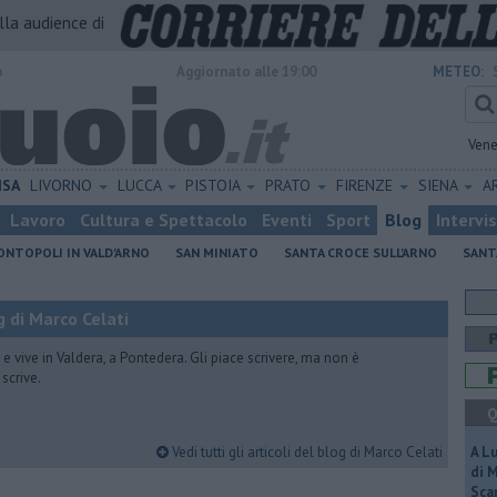
alla audience di
o
Aggiornato alle 19:00
METEO:
Vene
ISA
LIVORNO
LUCCA
PISTOIA
PRATO
FIRENZE
SIENA
A
Lavoro
Cultura e Spettacolo
Eventi
Sport
Blog
Intervi
NTOPOLI IN VALD'ARNO
SAN MINIATO
SANTA CROCE SULL'ARNO
SANT
 di Marco Celati
vive in Valdera, a Pontedera. Gli piace scrivere, ma non è
scrive.
Q
Vedi tutti gli articoli del blog di Marco Celati
A L
di 
Scar