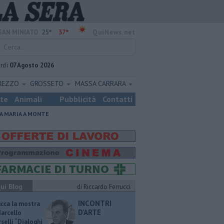
25°
37°
SAN MINIATO
QuiNews.net
rdì
07 Agosto 2026
REZZO
GROSSETO
MASSA CARRARA
ste
Animali
Pubblicità
Contatti
A MARIA A MONTE
ui Blog
di Riccardo Ferrucci
INCONTRI
ucca la mostra
D'ARTE
Marcello
selli “Dialoghi