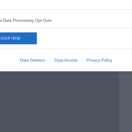
l Data Processing Opt Outs
CONFIRM
menica” di Marco Celati
Data Deletion
Data Access
Privacy Policy