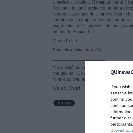
si parla e ci si saluta. Ho saputo che si è r
l’azienda, ma ne è uscito con un’altra picco
economica, campando sempre del suo, che è 
ammirazione, completo Armani compreso. Ma
magro che era. E a parte che le mode, come 
milionario Armani blu.
Marco Celati
Pontedera, Settembre 2025
______________________
“Le masnà, con doe miseire, son cuntente, i 
QUInewsCu
con gnente”. Le bambine con due miserie son
l’universo con niente. Milo De Angelis, “
If you wish 
Marco Celati
sensitive in
confirm you
continue se
information 
further disc
participants
Downstream 