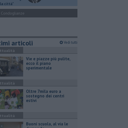
la città"
Condoglianze
imi articoli
Vedi tutti
ttualità
Vie e piazze più pulite,
ecco il piano
sperimentale
ttualità
Oltre 7mila euro a
sostegno dei centri
estivi
ttualità
Buoni scuola, al via le