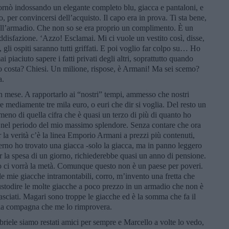
nò indossando un elegante completo blu, giacca e pantaloni, e
o, per convincersi dell’acquisto. Il capo era in prova. Ti sta bene,
 dell’armadio. Che non so se era proprio un complimento. È un
disfazione. ‘Azzo! Esclamai. Mi ci vuole un vestito così, disse,
gli ospiti saranno tutti griffati. E poi voglio far colpo su… Ho
i piaciuto sapere i fatti privati degli altri, soprattutto quando
o costa? Chiesi. Un milione, rispose, è Armani! Ma sei scemo?
a.
n mese. A rapportarlo ai “nostri” tempi, ammesso che nostri
mediamente tre mila euro, o euri che dir si voglia. Del resto un
meno di quella cifra che è quasi un terzo di più di quanto ho
, nel periodo del mio massimo splendore. Senza contare che ora
 la verità c’è la linea Emporio Armani a prezzi più contenuti,
erno ho trovato una giacca -solo la giacca, ma in panno leggero
er la spesa di un giorno, richiederebbe quasi un anno di pensione.
 ci vorrà la metà. Comunque questo non è un paese per poveri.
le mie giacche intramontabili, corro, m’invento una fretta che
 custodire le molte giacche a poco prezzo in un armadio che non è
ciati. Magari sono troppe le giacche ed è la somma che fa il
e la compagna che me lo rimprovera.
riele siamo restati amici per sempre e Marcello a volte lo vedo,