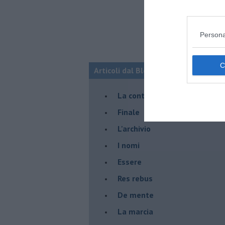
Persona
Articoli dal Blog “Racconti della do
La controversia degli azzimi
Finale
L'archivio
I nomi
Essere
Res rebus
De mente
La marcia